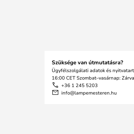
Szüksége van útmutatásra?
Ügyfélszolgálati adatok és nyitvatar
16:00 CET Szombat–vasárnap: Zárv
+36 1 245 5203
info@lampemesteren.hu