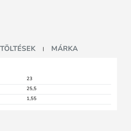
ETÖLTÉSEK
MÁRKA
23
25,5
1,55