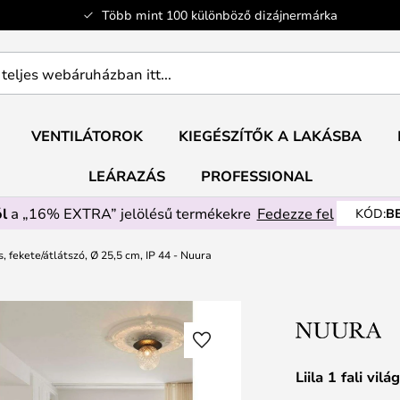
Több mint 100 különböző dizájnermárka
ban
VENTILÁTOROK
KIEGÉSZÍTŐK A LAKÁSBA
LEÁRAZÁS
PROFESSIONAL
l
a „16% EXTRA” jelölésű termékekre
Fedezze fel
KÓD:
B
tás, fekete/átlátszó, Ø 25,5 cm, IP 44 - Nuura
Liila 1 fali vi