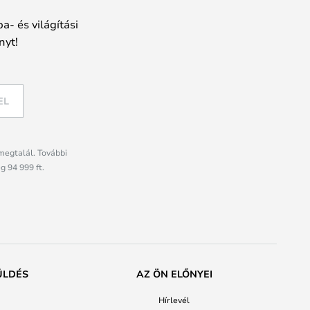
a- és világítási
nyt!
EL
megtalál. További
g 94 999 ft.
ÜLDÉS
AZ ÖN ELŐNYEI
Hírlevél