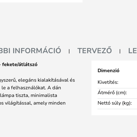
BBI INFORMÁCIÓ
TERVEZŐ
L
– fekete/átlátszó
Dimenzió
gyszerű, elegáns kialakításával és
Kivetítés:
le a felhasználókat. A dán
Átmérő (cm):
t lámpa tiszta, minimalista
os világítással, amely minden
Nettó súly (kg):
gkört kölcsönöz.
képez a tiszta üvegnek, amely
gyensúlyozott, kellemes