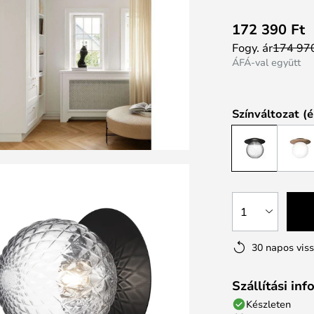
172 390 Ft
Fogy. ár
174 970
ÁFÁ-val együtt
Színváltozat (é
1
30 napos vis
Szállítási in
Készleten