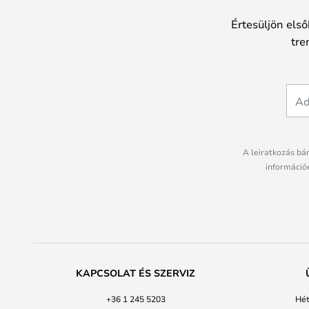
Értesüljön első
tre
A leiratkozás bá
információé
KAPCSOLAT ÉS SZERVIZ
+36 1 245 5203
Hét