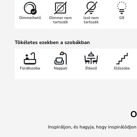
világosságot teremt. Akár egyedül, 
stílusos akcentusokat ad és elegá
Dimmelhető
Dimmer nem
Izzó nem
G9
ideális fürdőszobákba, előszobák
tartozék
tartozék
lakóterületekre.
Tökéletes ezekben a szobákban
A rugalmas felszerelésnek köszönh
mennyezetre is felszerelhető, és d
térkoncepciókba.
Fürdőszoba
Nappali
Étkező
Előszoba
O
Inspiráljon, és hagyja, hogy inspirálódjo