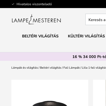
Ugrás
Hivatalos viszonteladó
a
tartalomhoz
Keresés
a
teljes
webáruház
BELTÉRI VILÁGÍTÁS
KÜLTÉRI VILÁGÍTÁS
itt...
16 % 34 000 Ft-tó
Lámpák és világítás
Beltéri világítás
Fali Lámpák
Liila 1 fali világí
Ugrás
a
képgaléria
végére