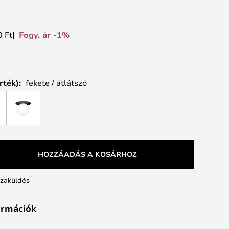
Fogy. ár -1%
 Ft
rték):
fekete / átlátszó
HOZZÁADÁS A KOSÁRHOZ
szaküldés
formációk