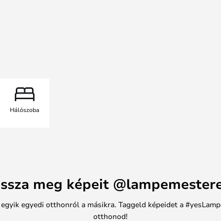
akár sorban felszerelve, a Liila
ns, modern hangulatot teremt –
ba, lépcsőházakba vagy más
etően a világítás falra és
iszkréten illeszkedik különböző
Hálószoba
ssza meg képeit @lampemester
n egyik egyedi otthonról a másikra. Taggeld képeidet a #yesLamp
otthonod!