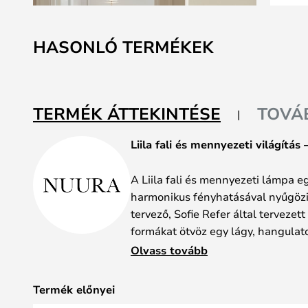
Ugrás
a
HASONLÓ TERMÉKEK
képgaléria
elejére
TERMÉK ÁTTEKINTÉSE
TOVÁ
Liila fali és mennyezeti világítás 
A Liila fali és mennyezeti lámpa e
harmonikus fényhatásával nyűgözi 
tervező, Sofie Refer által tervezet
formákat ötvöz egy lágy, hangulat
helyiségnek nyugodt és igényes lé
Olvass tovább
A fekete fémtest elegáns keretet 
Termék előnyei
egyenletesen szórja a fényt és kie