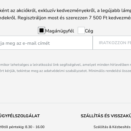
ként az akciókról, exkluzív kedvezményekről, a legújabb lámp
ndekről. Regisztráljon most és szerezzen 7 500 Ft kedvezmé
Magánügyfél
Cég
IRATKOZZON F
rmikor lehetséges a leiratkozási link segítségével, amelyet minden hírlevélben 
rt kérjük, tekintse meg az adatvédelmi szabályzatot. Minimális rendelési össze
ÜGYFÉLSZOLGÁLAT
SZÁLLÍTÁS ÉS VISSZAK
főtől péntekig: 8.30 - 16.00
Szállítás & Kézbesítés