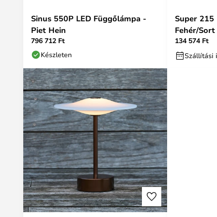
Sinus 550P LED Függőlámpa -
Super 215
Piet Hein
Fehér/Sort 
796 712 Ft
134 574 Ft
Készleten
Szállítás