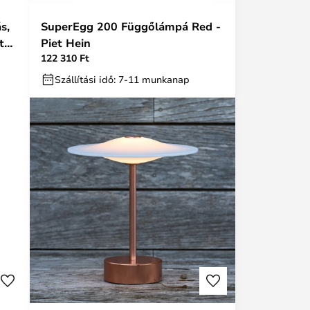
s,
SuperEgg 200 Függőlámpá Red -
t
Piet Hein
122 310 Ft
Szállítási idő: 7-11 munkanap