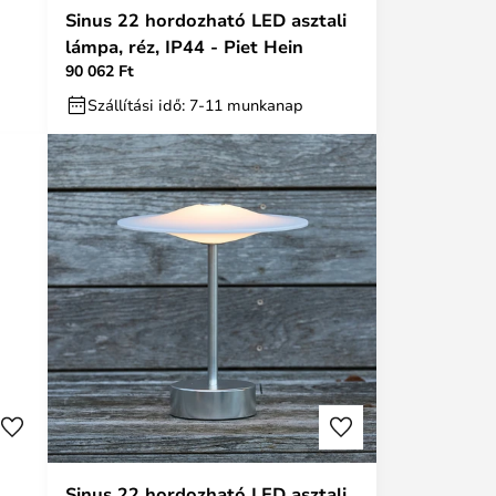
Sinus 22 hordozható LED asztali
lámpa, réz, IP44 - Piet Hein
90 062 Ft
Szállítási idő: 7-11 munkanap
Sinus 22 hordozható LED asztali