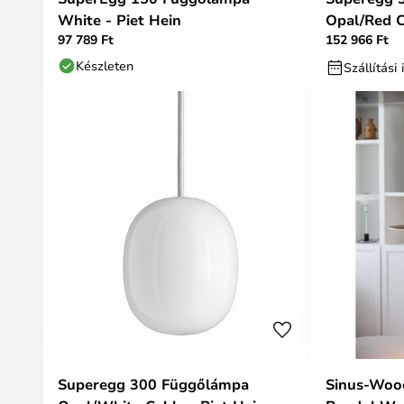
White - Piet Hein
Opal/Red C
97 789 Ft
152 966 Ft
Készleten
Szállítás
Superegg 300 Függőlámpa
Sinus-Woo