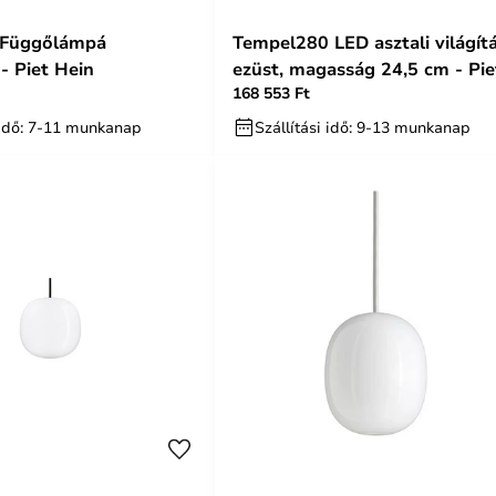
 Függőlámpá
Tempel280 LED asztali világítá
- Piet Hein
ezüst, magasság 24,5 cm - Pie
168 553 Ft
Hein
i idő: 7-11 munkanap
Szállítási idő: 9-13 munkanap