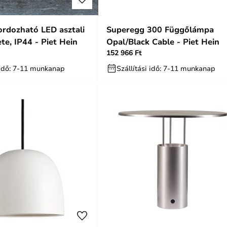
ordozható LED asztali
Superegg 300 Függőlámpa
te, IP44 - Piet Hein
Opal/Black Cable - Piet Hein
152 966 Ft
i idő: 7-11 munkanap
Szállítási idő: 7-11 munkanap