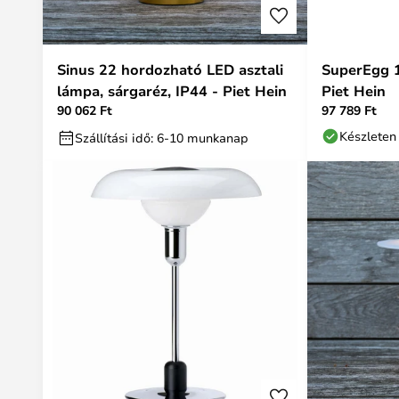
Sinus 22 hordozható LED asztali
SuperEgg 
lámpa, sárgaréz, IP44 - Piet Hein
Piet Hein
90 062 Ft
97 789 Ft
Készleten
Szállítási idő: 6-10 munkanap