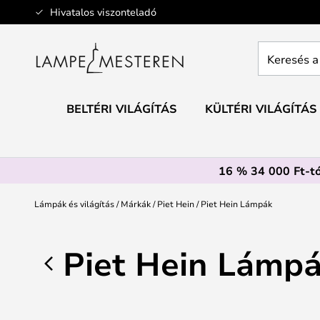
Ugrás
Hivatalos viszonteladó
a
tartalomhoz
Keresés
a
teljes
webáruház
BELTÉRI VILÁGÍTÁS
KÜLTÉRI VILÁGÍTÁS
itt...
16 % 34 000 Ft-tó
Lámpák és világítás
Márkák
Piet Hein
Piet Hein Lámpák
Piet Hein Lámp