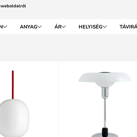
kweboldalról
N
ANYAG
ÁR
HELYISÉG
TÁVIR