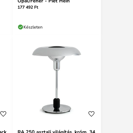
Opál/Fehér - Piet Hein
177 492 Ft
Készleten
ack
RA 250 asztali világítás, króm, 34