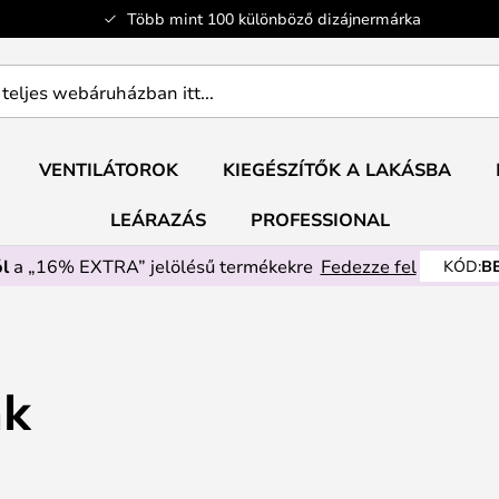
Több mint 100 különböző dizájnermárka
ban
VENTILÁTOROK
KIEGÉSZÍTŐK A LAKÁSBA
LEÁRAZÁS
PROFESSIONAL
l
a „16% EXTRA” jelölésű termékekre
Fedezze fel
KÓD:
B
ák