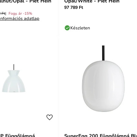
lnut/Opál - Piet Hein
Opal/White - Piet Hein
97 789 Ft
 Ft
Fogy. ár -15%
nformációs adatlap
Készleten
0P Függőlámpá
SuperEgg 200 Függőlámpá Bl