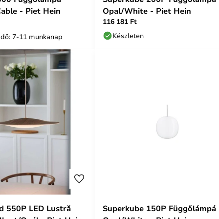
able - Piet Hein
Opal/White - Piet Hein
116 181 Ft
Készleten
i idő: 7-11 munkanap
d 550P LED Lustră
Superkube 150P Függőlámpá