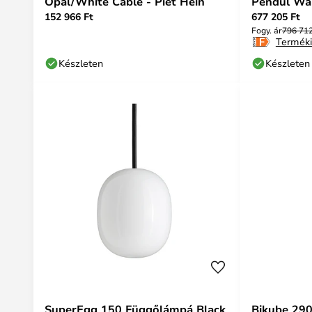
Opal/White Cable - Piet Hein
Pendul Wal
152 966 Ft
677 205 Ft
Fogy. ár
796 712
Terméki
Készleten
Készleten
SuperEgg 150 Függőlámpá Black
Bikube 29