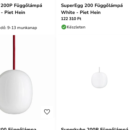
 200P Függőlámpá
SuperEgg 200 Függőlámpá
- Piet Hein
White - Piet Hein
122 310 Ft
Készleten
i idő: 9-13 munkanap
300 Függőlámpa
Superkube 200P Függőlámpá