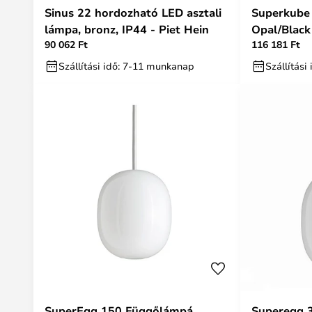
Sinus 22 hordozható LED asztali
Superkube
lámpa, bronz, IP44 - Piet Hein
Opal/Black 
90 062 Ft
116 181 Ft
Szállítási idő: 7-11 munkanap
Szállítás
SuperEgg 150 Függőlámpá
Superegg 