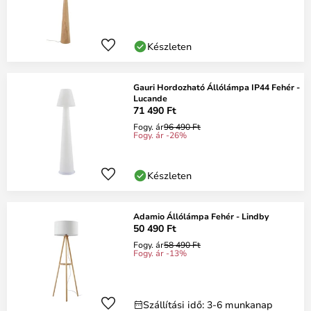
Készleten
Gauri Hordozható Állólámpa IP44 Fehér -
Lucande
71 490 Ft
Fogy. ár
96 490 Ft
Fogy. ár -26%
Készleten
Adamio Állólámpa Fehér - Lindby
50 490 Ft
Fogy. ár
58 490 Ft
Fogy. ár -13%
Szállítási idő: 3-6 munkanap