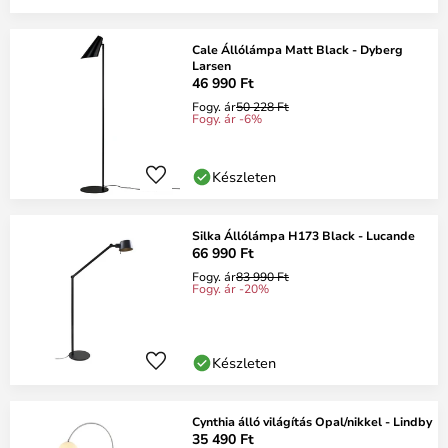
Cale Állólámpa Matt Black - Dyberg
Larsen
46 990 Ft
Fogy. ár
50 228 Ft
Fogy. ár -6%
Készleten
Silka Állólámpa H173 Black - Lucande
66 990 Ft
Fogy. ár
83 990 Ft
Fogy. ár -20%
Készleten
Cynthia álló világítás Opal/nikkel - Lindby
35 490 Ft