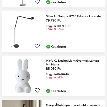
Készleten
Silka Állólámpa H216 Fekete - Lucande
79 790 Ft
Fogy. ár
104 990 Ft
Fogy. ár -24%
Készleten
Miffy XL Design Light Gyermek Lámpa -
Mr. Maria
85 030 Ft
Fogy. ár
89 367 Ft
Fogy. ár -4%
Készleten
Marija Állólámpa Black/Gold - Lucande