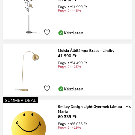
Fogy. ár
91 990 Ft
Fogy. ár -45%
Készleten
Moisia Állólámpa Brass - Lindby
41 990 Ft
Fogy. ár
54 490 Ft
Fogy. ár -23%
Készleten
SUMMER DEAL
Smiley Design Light Gyermek Lámpa - Mr.
Maria
60 339 Ft
Fogy. ár
86 035 Ft
Fogy. ár -29%