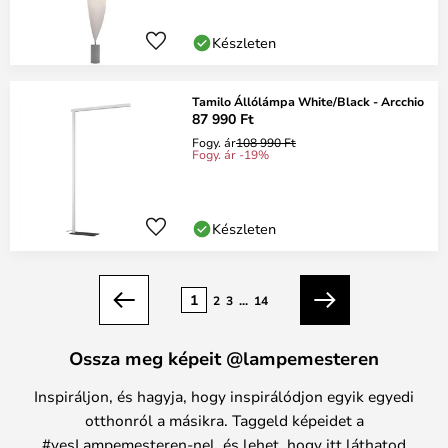
Készleten
Tamilo Állólámpa White/Black - Arcchio
87 990 Ft
Fogy. ár
108 990 Ft
Fogy. ár -19%
Készleten
oldal
1
2
3
...
14
Előző
Következő
Ossza meg képeit @lampemesteren
Inspiráljon, és hagyja, hogy inspirálódjon egyik egyedi
otthonról a másikra. Taggeld képeidet a
#yesLampemesteren-nel, és lehet, hogy itt láthatod