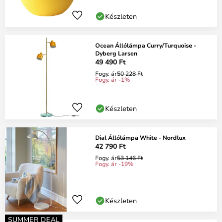
Készleten
Ocean Állólámpa Curry/Turquoise -
Dyberg Larsen
49 490 Ft
Fogy. ár
50 228 Ft
Fogy. ár -1%
Készleten
Dial Állólámpa White - Nordlux
42 790 Ft
Fogy. ár
53 146 Ft
Fogy. ár -19%
Készleten
SUMMER DEAL