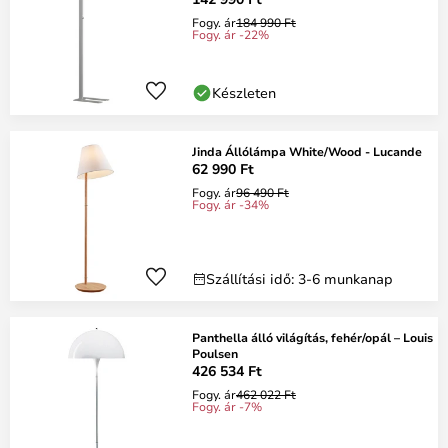
Fogy. ár
184 990 Ft
Fogy. ár -22%
Készleten
Jinda Állólámpa White/Wood - Lucande
62 990 Ft
Fogy. ár
96 490 Ft
Fogy. ár -34%
Szállítási idő: 3-6 munkanap
Panthella álló világítás, fehér/opál – Louis
Poulsen
426 534 Ft
Fogy. ár
462 022 Ft
Fogy. ár -7%