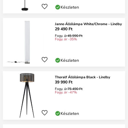
Készleten
Janno Állólámpa White/Chrome - Lindby
29 490 Ft
Fogy. ár
45 990 Ft
Fogy. ár -35%
Készleten
Thoralf Állólámpa Black - Lindby
39 990 Ft
Fogy. ár
75 490 Ft
Fogy. ár -47%
Készleten