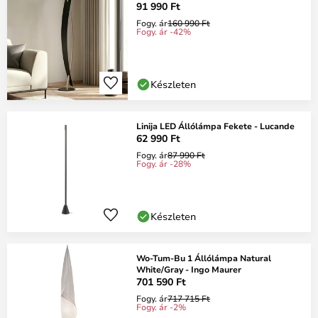
91 990 Ft
Fogy. ár
160 990 Ft
Fogy. ár -42%
Készleten
Linija LED Állólámpa Fekete - Lucande
62 990 Ft
Fogy. ár
87 990 Ft
Fogy. ár -28%
Készleten
Wo-Tum-Bu 1 Állólámpa Natural
White/Gray - Ingo Maurer
701 590 Ft
Fogy. ár
717 715 Ft
Fogy. ár -2%