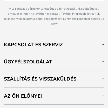
A leiratkozás bármikor lehetséges a leiratkozási link segítségével,
amelyet minden hírlevélben megtalál. További információért kérjük,
tekintse meg az adatvédelmi szabályzatot. Minimális rendelési összeg 94
999 ft.
KAPCSOLAT ÉS SZERVIZ
ÜGYFÉLSZOLGÁLAT
SZÁLLÍTÁS ÉS VISSZAKÜLDÉS
AZ ÖN ELŐNYEI