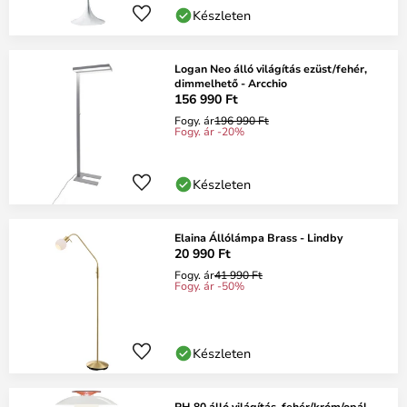
Készleten
Logan Neo álló világítás ezüst/fehér,
dimmelhető - Arcchio
156 990 Ft
Fogy. ár
196 990 Ft
Fogy. ár -20%
Készleten
Elaina Állólámpa Brass - Lindby
20 990 Ft
Fogy. ár
41 990 Ft
Fogy. ár -50%
Készleten
PH 80 álló világítás, fehér/króm/opál,