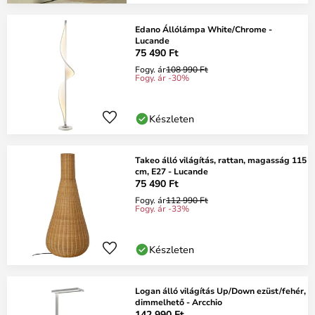
Edano Állólámpa White/Chrome -
Lucande
75 490 Ft
Fogy. ár
108 990 Ft
Fogy. ár -30%
Készleten
Takeo álló világítás, rattan, magasság 115
cm, E27 - Lucande
75 490 Ft
Fogy. ár
112 990 Ft
Fogy. ár -33%
Készleten
Logan álló világítás Up/Down ezüst/fehér,
dimmelhető - Arcchio
142 990 Ft