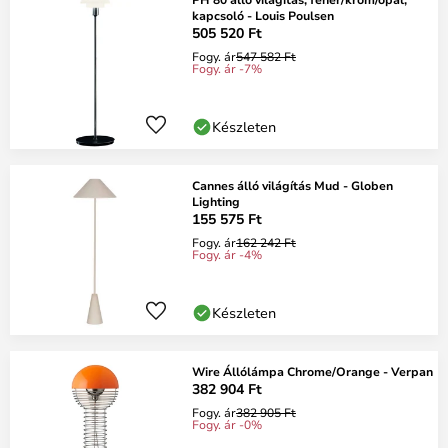
kapcsoló - Louis Poulsen
505 520 Ft
Fogy. ár
547 582 Ft
Fogy. ár -7%
Készleten
Cannes álló világítás Mud - Globen
Lighting
155 575 Ft
Fogy. ár
162 242 Ft
Fogy. ár -4%
Készleten
Wire Állólámpa Chrome/Orange - Verpan
382 904 Ft
Fogy. ár
382 905 Ft
Fogy. ár -0%