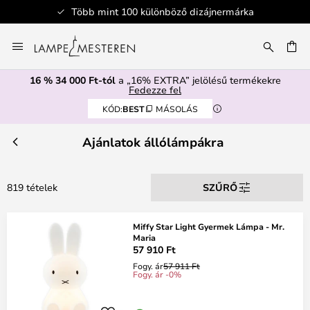
böző dizájnermárka
Biztonságos fi
Ugrás
a
SÉS
tartalomhoz
16 % 34 000 Ft-tól
a „16% EXTRA” jelölésű termékekre
Fedezze fel
KÓD:
BEST
MÁSOLÁS
Ajánlatok állólámpákra
819 tételek
SZŰRŐ
Miffy Star Light Gyermek Lámpa - Mr.
Maria
57 910 Ft
Fogy. ár
57 911 Ft
Fogy. ár -0%