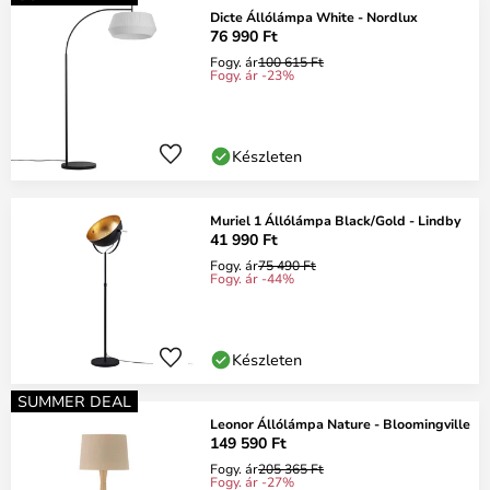
Dicte Állólámpa White - Nordlux
76 990 Ft
Fogy. ár
100 615 Ft
Fogy. ár -23%
Készleten
Muriel 1 Állólámpa Black/Gold - Lindby
41 990 Ft
Fogy. ár
75 490 Ft
Fogy. ár -44%
Készleten
SUMMER DEAL
Leonor Állólámpa Nature - Bloomingville
149 590 Ft
Fogy. ár
205 365 Ft
Fogy. ár -27%