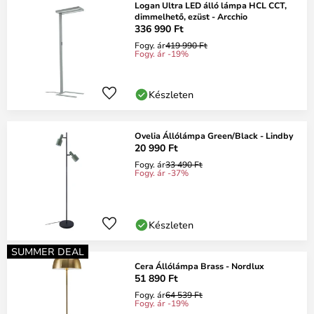
Logan Ultra LED álló lámpa HCL CCT,
dimmelhető, ezüst - Arcchio
336 990 Ft
Fogy. ár
419 990 Ft
Fogy. ár -19%
Készleten
Ovelia Állólámpa Green/Black - Lindby
20 990 Ft
Fogy. ár
33 490 Ft
Fogy. ár -37%
Készleten
SUMMER DEAL
Cera Állólámpa Brass - Nordlux
51 890 Ft
Fogy. ár
64 539 Ft
Fogy. ár -19%