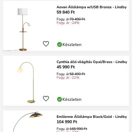
Aovan Állólámpa w/USB Bronze - Lindby
59 840 Ft
Fogy. ár
79 490 Ft
Fogy. ár -24%
Készleten
Cynthia álló világítás Opal/Brass - Lindby
45 990 Ft
Fogy. ár
58 490 Ft
Fogy. ár -21%
Készleten
Emilienne Állólámpa Black/Gold - Lindby
104 990 Ft
Fogy. ár
168 990 Ft