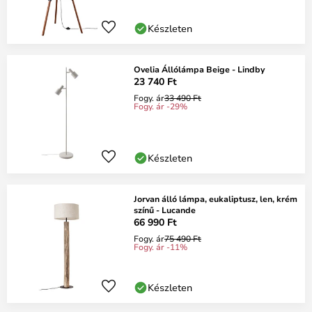
Készleten
Ovelia Állólámpa Beige - Lindby
23 740 Ft
Fogy. ár
33 490 Ft
Fogy. ár -29%
Készleten
Jorvan álló lámpa, eukaliptusz, len, krém
színű - Lucande
66 990 Ft
Fogy. ár
75 490 Ft
Fogy. ár -11%
Készleten