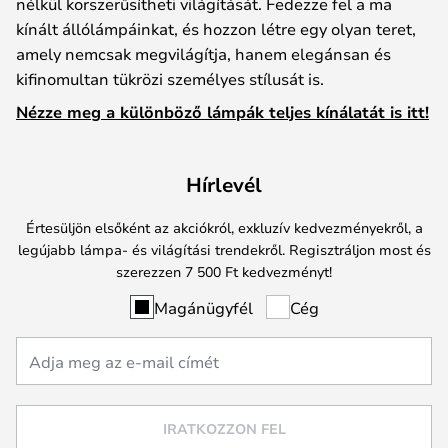
nélkül korszerűsítheti világítását. Fedezze fel a ma
kínált állólámpáinkat, és hozzon létre egy olyan teret,
amely nemcsak megvilágítja, hanem elegánsan és
kifinomultan tükrözi személyes stílusát is.
Nézze meg a különböző lámpák teljes kínálatát is itt!
Hírlevél
Értesüljön elsőként az akciókról, exkluzív kedvezményekről, a
legújabb lámpa- és világítási trendekről. Regisztráljon most és
szerezzen 7 500 Ft kedvezményt!
Magánügyfél
Cég
IRATKOZZON FEL