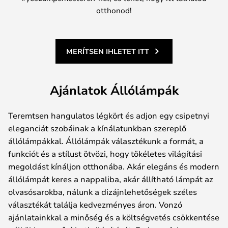
otthonod!
MERÍTSEN IHLETET ITT
Ajánlatok Állólámpák
Teremtsen hangulatos légkört és adjon egy csipetnyi
eleganciát szobáinak a kínálatunkban szereplő
állólámpákkal. Állólámpák választékunk a formát, a
funkciót és a stílust ötvözi, hogy tökéletes világítási
megoldást kínáljon otthonába. Akár elegáns és modern
állólámpát keres a nappaliba, akár állítható lámpát az
olvasósarokba, nálunk a dizájnlehetőségek széles
választékát találja kedvezményes áron. Vonzó
ajánlatainkkal a minőség és a költségvetés csökkentése