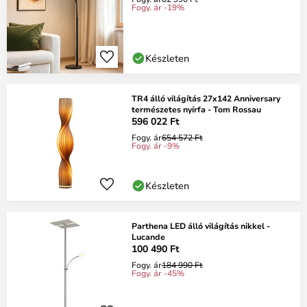
Fogy. ár -19%
Készleten
TR4 álló világítás 27x142 Anniversary
természetes nyírfa - Tom Rossau
596 022 Ft
Fogy. ár
654 572 Ft
Fogy. ár -9%
Készleten
Parthena LED álló világítás nikkel -
Lucande
100 490 Ft
Fogy. ár
184 990 Ft
Fogy. ár -45%