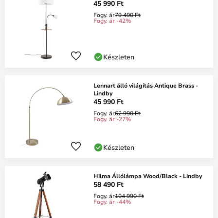
45 990 Ft
Fogy. ár
79 490 Ft
Fogy. ár -42%
Készleten
Lennart álló világítás Antique Brass -
Lindby
45 990 Ft
Fogy. ár
62 990 Ft
Fogy. ár -27%
Készleten
Hilma Állólámpa Wood/Black - Lindby
58 490 Ft
Fogy. ár
104 990 Ft
Fogy. ár -44%