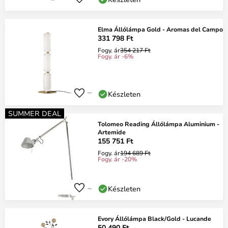
Elma Állólámpa Gold - Aromas del Campo
331 798 Ft
Fogy. ár
354 217 Ft
Fogy. ár -6%
Készleten
SUMMER DEAL
Tolomeo Reading Állólámpa Aluminium -
Artemide
155 751 Ft
Fogy. ár
194 689 Ft
Fogy. ár -20%
Készleten
Evory Állólámpa Black/Gold - Lucande
50 490 Ft