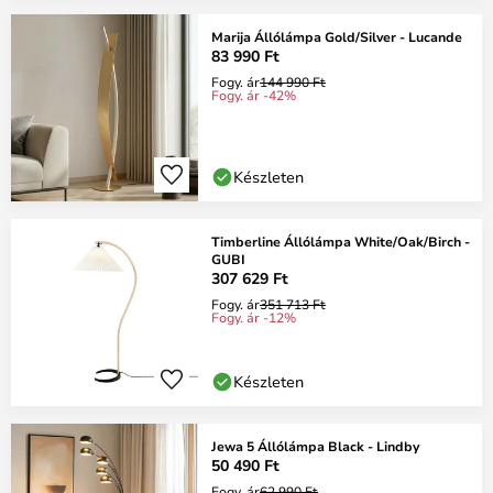
Marija Állólámpa Gold/Silver - Lucande
83 990 Ft
Fogy. ár
144 990 Ft
Fogy. ár -42%
Készleten
Timberline Állólámpa White/Oak/Birch -
GUBI
307 629 Ft
Fogy. ár
351 713 Ft
Fogy. ár -12%
Készleten
Jewa 5 Állólámpa Black - Lindby
50 490 Ft
Fogy. ár
62 990 Ft