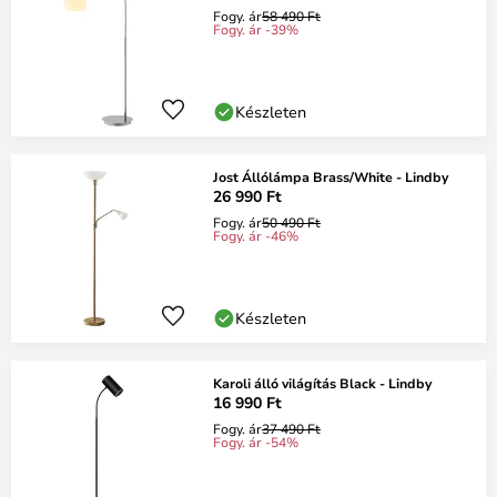
Fogy. ár
58 490 Ft
Fogy. ár -39%
Készleten
Jost Állólámpa Brass/White - Lindby
26 990 Ft
Fogy. ár
50 490 Ft
Fogy. ár -46%
Készleten
Karoli álló világítás Black - Lindby
16 990 Ft
Fogy. ár
37 490 Ft
Fogy. ár -54%