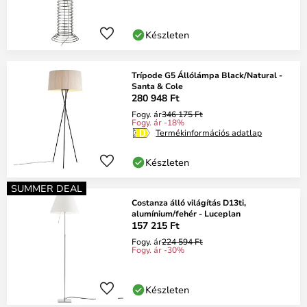
Készleten
Trípode G5 Állólámpa Black/Natural -
Santa & Cole
280 948 Ft
Fogy. ár
346 175 Ft
Fogy. ár -18%
Termékinformációs adatlap
Készleten
SUMMER DEAL
Costanza álló világítás D13ti,
alumínium/fehér - Luceplan
157 215 Ft
Fogy. ár
224 594 Ft
Fogy. ár -30%
Készleten