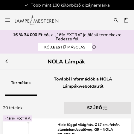
Több mint 100 különböző dizájnermárka
Ugrás
a
SÉS
tartalomhoz
16 % 34 000 Ft-tól
a „16% EXTRA” jelölésű termékekre
Fedezze fel
KÓD:
BEST
MÁSOLÁS
NOLA Lámpák
További információk a NOLA
Termékek
Lámpákweboldalról
20 tételek
SZŰRŐ
-16% EXTRA
Hide függő világítás, Ø17 cm, fehér,
alumínium/opálüveg, G9 – NOLA