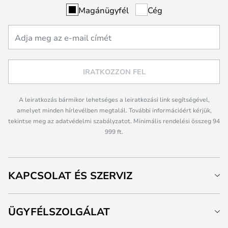
Magánügyfél
Cég
IRATKOZZON FEL
A leiratkozás bármikor lehetséges a leiratkozási link segítségével,
amelyet minden hírlevélben megtalál. További információért kérjük,
tekintse meg az adatvédelmi szabályzatot. Minimális rendelési összeg 94
999 ft.
KAPCSOLAT ÉS SZERVIZ
ÜGYFÉLSZOLGÁLAT