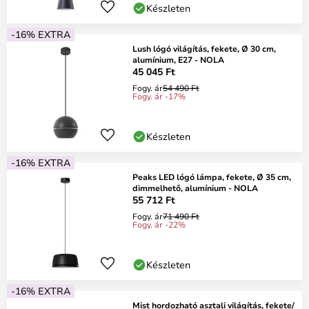
Készleten
-16% EXTRA
Lush lógó világítás, fekete, Ø 30 cm,
alumínium, E27 - NOLA
45 045 Ft
Fogy. ár
54 490 Ft
Fogy. ár -17%
Készleten
-16% EXTRA
Peaks LED lógó lámpa, fekete, Ø 35 cm,
dimmelhető, alumínium - NOLA
55 712 Ft
Fogy. ár
71 490 Ft
Fogy. ár -22%
Készleten
-16% EXTRA
Mist hordozható asztali világítás, fekete/