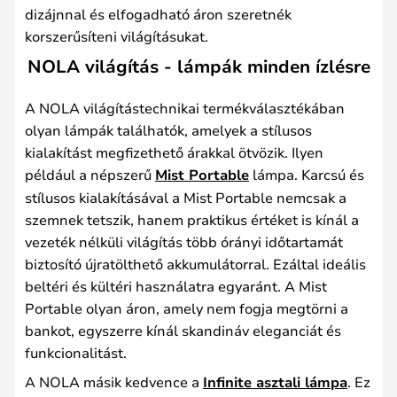
dizájnnal és elfogadható áron szeretnék
korszerűsíteni világításukat.
NOLA világítás - lámpák minden ízlésre
A NOLA világítástechnikai termékválasztékában
olyan lámpák találhatók, amelyek a stílusos
kialakítást megfizethető árakkal ötvözik. Ilyen
például a népszerű
Mist Portable
lámpa. Karcsú és
stílusos kialakításával a Mist Portable nemcsak a
szemnek tetszik, hanem praktikus értéket is kínál a
vezeték nélküli világítás több órányi időtartamát
biztosító újratölthető akkumulátorral. Ezáltal ideális
beltéri és kültéri használatra egyaránt. A Mist
Portable olyan áron, amely nem fogja megtörni a
bankot, egyszerre kínál skandináv eleganciát és
funkcionalitást.
A NOLA másik kedvence a
Infinite asztali lámpa
. Ez