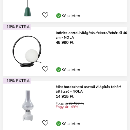
Készleten
-16% EXTRA
Infinite asztali világítás, fekete/fehér, Ø 40
cm - NOLA
45 990 Ft
Készleten
-16% EXTRA
Mist hordozható asztali világítás fehér/
átlátszó - NOLA
14 915 Ft
Fogy. ár
29 490 Ft
Fogy. ár -49%
Készleten