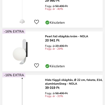
29 980 Ft
Fogy. ár
50 490 Ft
Fogy. ár -40%
Készleten
-16% EXTRA
Pearl fali világítás króm - NOLA
20 941 Ft
Fogy. ár
29 490 Ft
Fogy. ár -29%
Készleten
-16% EXTRA
Hide függő világítás, Ø 22 cm, fekete, E14,
alumínium/üveg - NOLA
39 019 Ft
Fogy. ár
58 490 Ft
Fogy. ár -33%