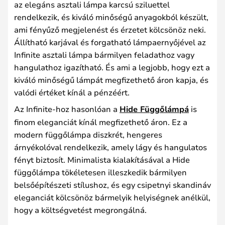
az elegáns asztali lámpa karcsú sziluettel
rendelkezik, és kiváló minőségű anyagokból készült,
ami fényűző megjelenést és érzetet kölcsönöz neki.
Állítható karjával és forgatható lámpaernyőjével az
Infinite asztali lámpa bármilyen feladathoz vagy
hangulathoz igazítható. És ami a legjobb, hogy ezt a
kiváló minőségű lámpát megfizethető áron kapja, és
valódi értéket kínál a pénzéért.
Az Infinite-hoz hasonlóan a
Hide Függőlámpá
is
finom eleganciát kínál megfizethető áron. Ez a
modern függőlámpa diszkrét, hengeres
árnyékolóval rendelkezik, amely lágy és hangulatos
fényt biztosít. Minimalista kialakításával a Hide
függőlámpa tökéletesen illeszkedik bármilyen
belsőépítészeti stílushoz, és egy csipetnyi skandináv
eleganciát kölcsönöz bármelyik helyiségnek anélkül,
hogy a költségvetést megrongálná.