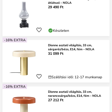
átlátszó – NOLA
29 490 Ft
Készleten
-16% EXTRA
Dionne asztali világítás, 33 cm,
sárgaréz/bézs, E14, fém – NOLA
31 099 Ft
Szállítási idő: 12-17 munkanap
-16% EXTRA
Dionne asztali világítás, 33 cm,
narancssárga/bézs, E14, fém – NOLA
27 212 Ft