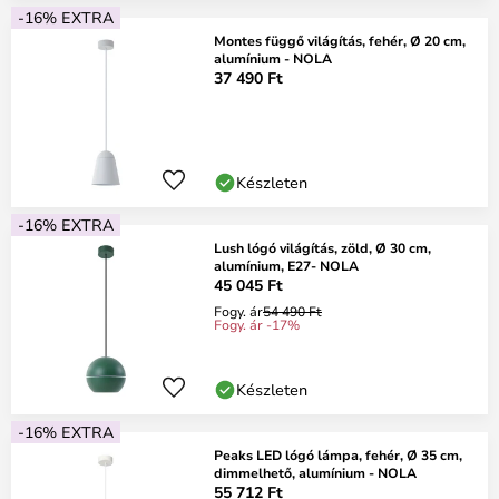
-16% EXTRA
Montes függő világítás, fehér, Ø 20 cm,
alumínium - NOLA
37 490 Ft
Készleten
-16% EXTRA
Lush lógó világítás, zöld, Ø 30 cm,
alumínium, E27- NOLA
45 045 Ft
Fogy. ár
54 490 Ft
Fogy. ár -17%
Készleten
-16% EXTRA
Peaks LED lógó lámpa, fehér, Ø 35 cm,
dimmelhető, alumínium - NOLA
55 712 Ft