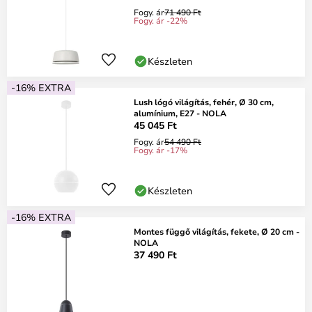
Fogy. ár
71 490 Ft
Fogy. ár -22%
Készleten
-16% EXTRA
Lush lógó világítás, fehér, Ø 30 cm,
alumínium, E27 - NOLA
45 045 Ft
Fogy. ár
54 490 Ft
Fogy. ár -17%
Készleten
-16% EXTRA
Montes függő világítás, fekete, Ø 20 cm -
NOLA
37 490 Ft