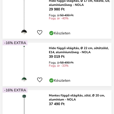
Hide függő világítás, Ø 17 cm, fekete, G9,
alumínium/üveg - NOLA
29 980 Ft
Fogy. ár
50 490 Ft
Fogy. ár -40%
Készleten
-16% EXTRA
Hide függő világítás, Ø 22 cm, sötétzöld,
E14, alumínium/üveg - NOLA
39 019 Ft
Fogy. ár
58 490 Ft
Fogy. ár -33%
Készleten
-16% EXTRA
Montes függő világítás, zöld, Ø 20 cm,
alumínium - NOLA
37 490 Ft