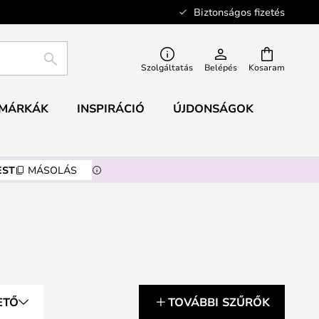
Biztonságos fizetés
KERESÉS
Szolgáltatás
Belépés
Kosaram
MÁRKÁK
INSPIRÁCIÓ
ÚJDONSÁGOK
EST
MÁSOLÁS
ETŐ
TOVÁBBI SZŰRŐK