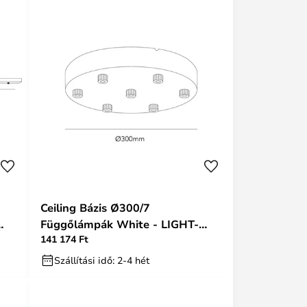
Ceiling Bázis Ø300/7
Függőlámpák White - LIGHT-
141 174 Ft
POINT
Szállítási idő: 2-4 hét