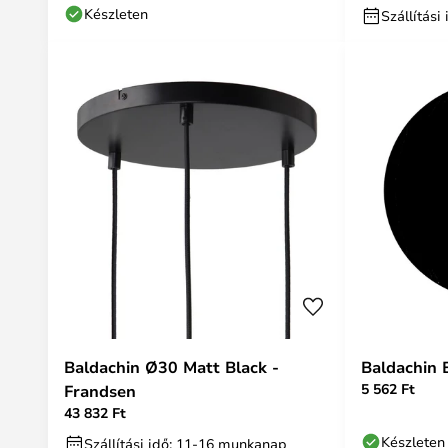
Készleten
Szállítás
Baldachin Ø30 Matt Black -
Baldachin 
5 562 Ft
Frandsen
43 832 Ft
Készleten
Szállítási idő: 11-16 munkanap