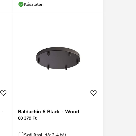
Készleten
 -
Baldachin 6 Black - Woud
60 379 Ft
Szállítási idő: 2-4 hét