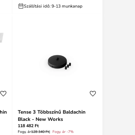
Szállítási idő: 9-13 munkanap
hin
Tense 3 Többszínű Baldachin
Black - New Works
118 482 Ft
Fogy. ár
128 340 Ft
Fogy. ár -7%