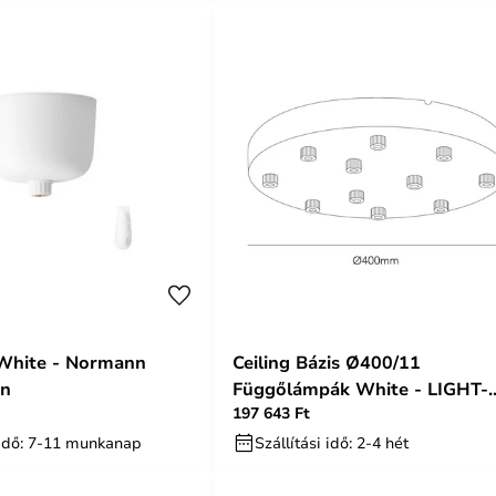
 White - Normann
Ceiling Bázis Ø400/11
en
Függőlámpák White - LIGHT-
197 643 Ft
POINT
i idő: 7-11 munkanap
Szállítási idő: 2-4 hét