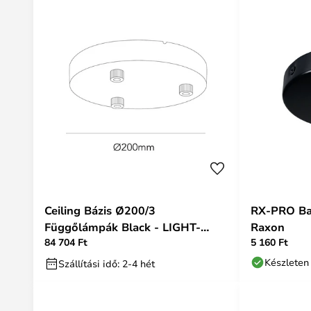
Ceiling Bázis Ø200/3
RX-PRO Bal
Függőlámpák Black - LIGHT-
Raxon
84 704 Ft
5 160 Ft
POINT
Készleten
Szállítási idő: 2-4 hét