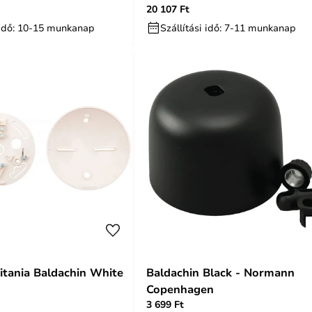
20 107 Ft
5 cm
magasság 5 cm – Moebe
i idő: 10-15 munkanap
Szállítási idő: 7-11 munkanap
itania Baldachin White
Baldachin Black - Normann
Copenhagen
3 699 Ft