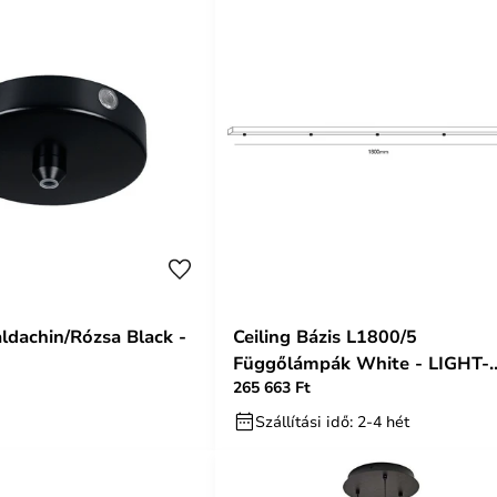
dachin/Rózsa Black -
Ceiling Bázis L1800/5
Függőlámpák White - LIGHT-
265 663 Ft
POINT
Szállítási idő: 2-4 hét