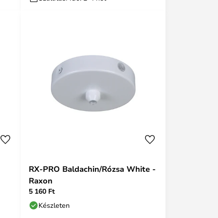
RX-PRO Baldachin/Rózsa White -
Raxon
5 160 Ft
Készleten