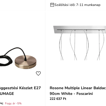
Szállítási idő: 7-11 munkanap
üggesztési Készlet E27
Rosone Multiple Linear Baldac
- UMAGE
90cm White - Foscarini
222 637 Ft
Ft
Fogy. ár -5%