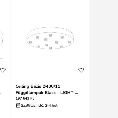
Ceiling Bázis Ø400/11
Függőlámpák Black - LIGHT-
197 643 Ft
POINT
Szállítási idő: 2-4 hét