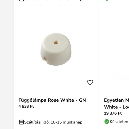
Függőlámpa Rose White - GN
Egyetlen M
4 833 Ft
White - Lo
19 376 Ft
Készleten
Szállítási idő: 10-15 munkanap