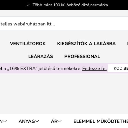
Több mint 100 különböző dizájnermárka
ban
VENTILÁTOROK
KIEGÉSZÍTŐK A LAKÁSBA
LEÁRAZÁS
PROFESSIONAL
l
a „16% EXTRA” jelölésű termékekre
Fedezze fel
KÓD:
B
N
ANYAG
ÁR
ELEMMEL MÜKÖDTETH