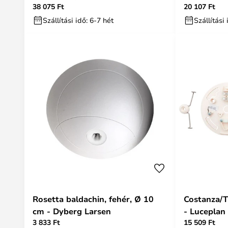
38 075 Ft
20 107 Ft
magasság 
Szállítási idő: 6-7 hét
Szállítás
Rosetta baldachin, fehér, Ø 10
Costanza/T
cm - Dyberg Larsen
- Luceplan
3 833 Ft
15 509 Ft