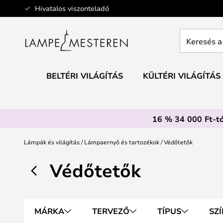
Ugrás
Hivatalos viszonteladó
a
tartalomhoz
Keresés
a
teljes
webáruház
BELTÉRI VILÁGÍTÁS
KÜLTÉRI VILÁGÍTÁS
itt...
16 % 34 000 Ft-tó
Lámpák és világítás
Lámpaernyő és tartozékok
Védőtetők
Védőtetők
MÁRKA
TERVEZŐ
TÍPUS
SZÍ