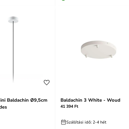
ini Baldachin Ø9,5cm
Baldachin 3 White - Woud
41 394 Ft
des
Szállítási idő: 2-4 hét