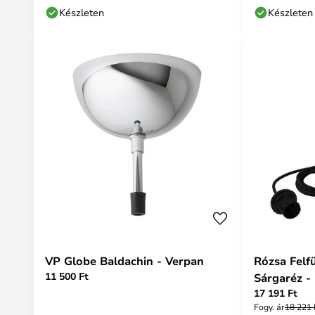
Készleten
Készleten
VP Globe Baldachin - Verpan
Rózsa Felf
11 500 Ft
Sárgaréz 
17 191 Ft
Fogy. ár
18 221 