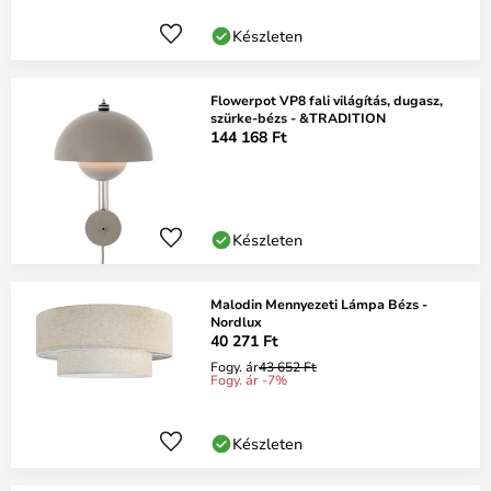
Készleten
Flowerpot VP8 fali világítás, dugasz,
szürke-bézs - &TRADITION
144 168 Ft
Készleten
Malodin Mennyezeti Lámpa Bézs -
Nordlux
40 271 Ft
Fogy. ár
43 652 Ft
Fogy. ár -7%
Készleten