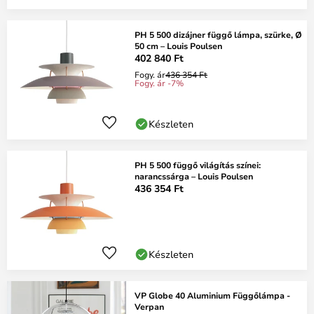
PH 5 500 dizájner függő lámpa, szürke, Ø
50 cm – Louis Poulsen
402 840 Ft
Fogy. ár
436 354 Ft
Fogy. ár -7%
Készleten
PH 5 500 függő világítás színei:
narancssárga – Louis Poulsen
436 354 Ft
Készleten
VP Globe 40 Aluminium Függőlámpa -
Verpan