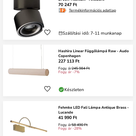
70 247 Ft
Termékinformációs adatlap
Szállítási idő: 7-11 munkanap
Hashira Linear Függőlámpá Raw - Audo
Copenhagen
227 113 Ft
Fogy. ár
245 984 Ft
Fogy. ár -7%
Készleten
Fehmke LED Fali Lámpa Antique Brass -
Lucande
41 990 Ft
Fogy. ár
58 490 Ft
Fogy. ár -28%