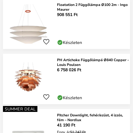
Floatation 2 Függőlámpa Ø100 2m - Ingo
Maurer
908 551 Ft
Készleten
PH Artichoke Függőlámpá Ø840 Copper -
Louis Poulsen
6 758 026 Ft
Készleten
SUMMER DEAL
Pitcher Downlight, fehér/ezüst, 4 izzós,
fém – Nordlux
41 190 Ft
Fogy. ár
51 247 Ft