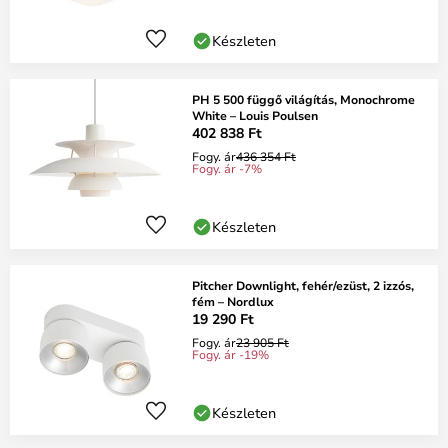
Készleten
PH 5 500 függő világítás, Monochrome
White – Louis Poulsen
402 838 Ft
Fogy. ár
436 354 Ft
Fogy. ár -7%
Készleten
Pitcher Downlight, fehér/ezüst, 2 izzós,
fém – Nordlux
19 290 Ft
Fogy. ár
23 905 Ft
Fogy. ár -19%
Készleten