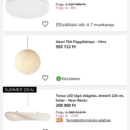
Fogy. ár
137 990 Ft
Fogy. ár -8%
Szállítási idő: 4-7 munkanap
Akari 75A Függőlámpa - Vitra
555 712 Ft
Készleten
SUMMER DEAL
Tense LED lógó világítás, átmérő 120 cm,
fehér – New Works
208 990 Ft
Fogy. ár
269 513 Ft
Fogy. ár -22%
Termékinformációs adatlap