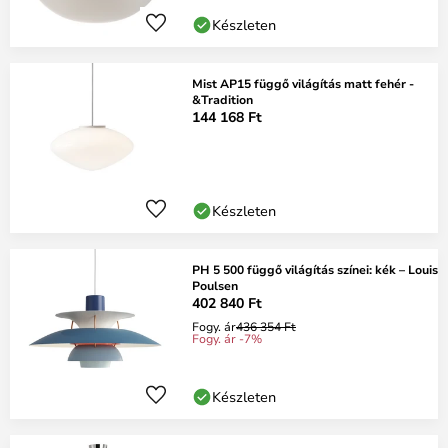
Készleten
Mist AP15 függő világítás matt fehér -
&Tradition
144 168 Ft
Készleten
PH 5 500 függő világítás színei: kék – Louis
Poulsen
402 840 Ft
Fogy. ár
436 354 Ft
Fogy. ár -7%
Készleten