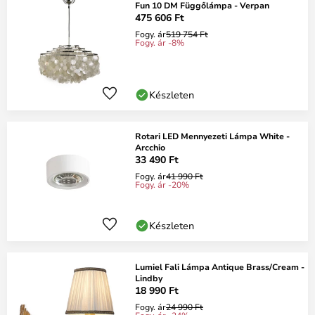
Fun 10 DM Függőlámpa - Verpan
475 606 Ft
Fogy. ár
519 754 Ft
Fogy. ár -8%
Készleten
Rotari LED Mennyezeti Lámpa White -
Arcchio
33 490 Ft
Fogy. ár
41 990 Ft
Fogy. ár -20%
Készleten
Lumiel Fali Lámpa Antique Brass/Cream -
Lindby
18 990 Ft
Fogy. ár
24 990 Ft