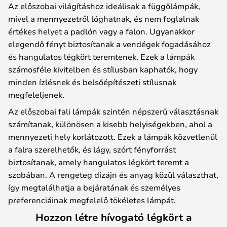
Az előszobai világításhoz ideálisak a függőlámpák,
mivel a mennyezetről lóghatnak, és nem foglalnak
értékes helyet a padlón vagy a falon. Ugyanakkor
elegendő fényt biztosítanak a vendégek fogadásához
és hangulatos légkört teremtenek. Ezek a lámpák
számosféle kivitelben és stílusban kaphatók, hogy
minden ízlésnek és belsőépítészeti stílusnak
megfeleljenek.
Az előszobai fali lámpák szintén népszerű választásnak
számítanak, különösen a kisebb helyiségekben, ahol a
mennyezeti hely korlátozott. Ezek a lámpák közvetlenül
a falra szerelhetők, és lágy, szórt fényforrást
biztosítanak, amely hangulatos légkört teremt a
szobában. A rengeteg dizájn és anyag közül választhat,
így megtalálhatja a bejáratának és személyes
preferenciáinak megfelelő tökéletes lámpát.
Hozzon létre hívogató légkört a