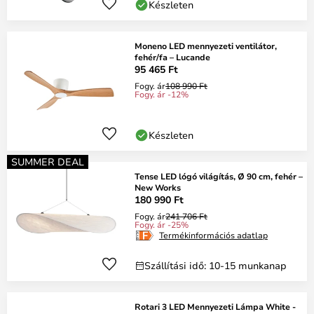
Készleten
Moneno LED mennyezeti ventilátor,
fehér/fa – Lucande
95 465 Ft
Fogy. ár
108 990 Ft
Fogy. ár -12%
Készleten
SUMMER DEAL
Tense LED lógó világítás, Ø 90 cm, fehér –
New Works
180 990 Ft
Fogy. ár
241 706 Ft
Fogy. ár -25%
Termékinformációs adatlap
Szállítási idő: 10-15 munkanap
Rotari 3 LED Mennyezeti Lámpa White -