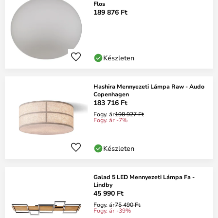
Flos
189 876 Ft
Készleten
Hashira Mennyezeti Lámpa Raw - Audo
Copenhagen
183 716 Ft
Fogy. ár
198 927 Ft
Fogy. ár -7%
Készleten
Galad 5 LED Mennyezeti Lámpa Fa -
Lindby
45 990 Ft
Fogy. ár
75 490 Ft
Fogy. ár -39%