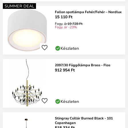
SUMMER DEAL
Fallon spotlámpa Fehér/Fehér – Nordlux
15 110 Ft
Fogy. ár
19 728 Ft
Fogy. ár -23%
Készleten
2097/30 Függőlámpa Brass - Flos
912 954 Ft
Készleten
Stingray Csillár Burned Black - 101
Copenhagen
518 334 Ft