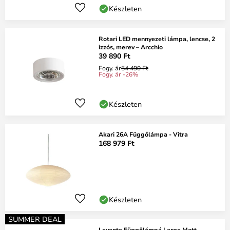
Készleten
Rotari LED mennyezeti lámpa, lencse, 2
izzós, merev – Arcchio
39 890 Ft
Fogy. ár
54 490 Ft
Fogy. ár -26%
Készleten
Akari 26A Függőlámpa - Vitra
168 979 Ft
Készleten
SUMMER DEAL
Levante Függőlámpá Large Matt