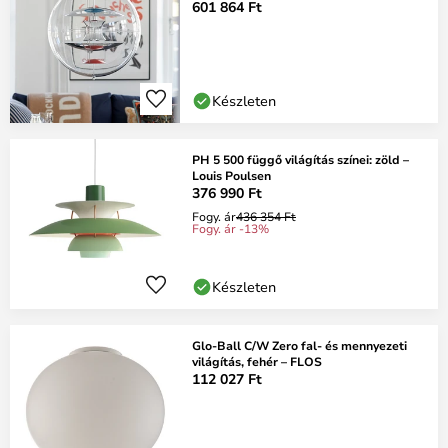
601 864 Ft
Készleten
PH 5 500 függő világítás színei: zöld –
Louis Poulsen
376 990 Ft
Fogy. ár
436 354 Ft
Fogy. ár -13%
Készleten
Glo-Ball C/W Zero fal- és mennyezeti
világítás, fehér – FLOS
112 027 Ft