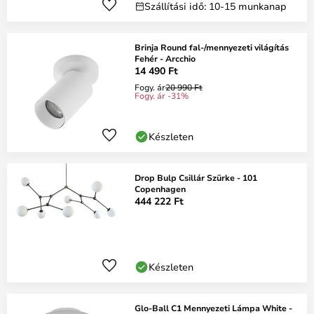
Szállítási idő: 10-15 munkanap
Brinja Round fal-/mennyezeti világítás
Fehér - Arcchio
14 490 Ft
Fogy. ár
20 990 Ft
Fogy. ár -31%
Készleten
Drop Bulp Csillár Szürke - 101
Copenhagen
444 222 Ft
Készleten
Glo-Ball C1 Mennyezeti Lámpa White -