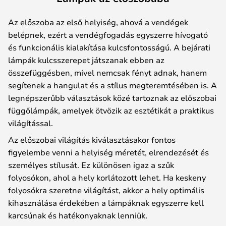
Az előszoba az első helyiség, ahová a vendégek
belépnek, ezért a vendégfogadás egyszerre hívogató
és funkcionális kialakítása kulcsfontosságú. A bejárati
lámpák kulcsszerepet játszanak ebben az
összefüggésben, mivel nemcsak fényt adnak, hanem
segítenek a hangulat és a stílus megteremtésében is. A
legnépszerűbb választások közé tartoznak az előszobai
függőlámpák, amelyek ötvözik az esztétikát a praktikus
világítással.
Az előszobai világítás kiválasztásakor fontos
figyelembe venni a helyiség méretét, elrendezését és
személyes stílusát. Ez különösen igaz a szűk
folyosókon, ahol a hely korlátozott lehet. Ha keskeny
folyosókra szeretne világítást, akkor a hely optimális
kihasználása érdekében a lámpáknak egyszerre kell
karcsúnak és hatékonyaknak lenniük.