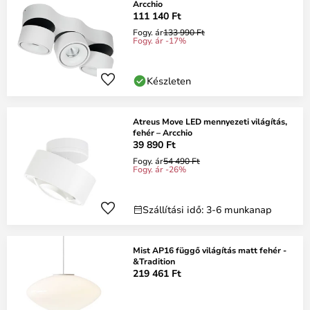
Arcchio
111 140 Ft
Fogy. ár
133 990 Ft
Fogy. ár -17%
Készleten
Atreus Move LED mennyezeti világítás,
fehér – Arcchio
39 890 Ft
Fogy. ár
54 490 Ft
Fogy. ár -26%
Szállítási idő: 3-6 munkanap
Mist AP16 függő világítás matt fehér -
&Tradition
219 461 Ft