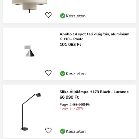
Készleten
Apollo 14 spot fali világítás, alumínium,
GU10 – Pholc
101 083 Ft
Készleten
Silka Állólámpa H173 Black - Lucande
66 990 Ft
Fogy. ár
83 990 Ft
Fogy. ár -20%
Készleten