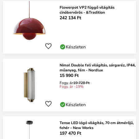
Flowerpot VP2 függő világítás
cinóbervörös - &Tradition
242 134 Ft
Készleten
Nimal Double fali világítás, sárgaréz, IP44,
műanyag, fém - Nordlux
15 990 Ft
Fogy. ár
19 728 Ft
Fogy. ár -19%
Készleten
Tense LED lógó világítás, 70 cm átmérőjű,
fehér – New Works
197 470 Ft