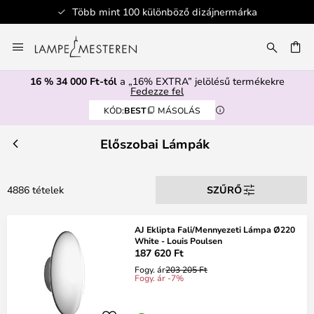
Biztonságos fizetés
Ugrás
a
SÉS
tartalomhoz
16 % 34 000 Ft-tól
a „16% EXTRA” jelölésű termékekre
Fedezze fel
KÓD:
BEST
MÁSOLÁS
Előszobai Lámpák
4886 tételek
SZŰRŐ
AJ Eklipta Fali/Mennyezeti Lámpa Ø220
White - Louis Poulsen
187 620 Ft
Fogy. ár
203 205 Ft
Fogy. ár -7%