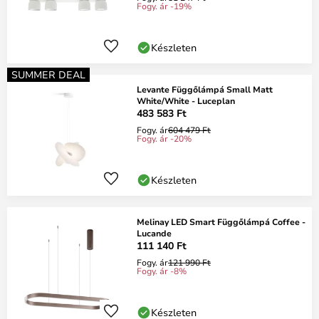
Fogy. ár -19%
Készleten
SUMMER DEAL
Levante Függőlámpá Small Matt
White/White - Luceplan
483 583 Ft
Fogy. ár
604 479 Ft
Fogy. ár -20%
Készleten
Melinay LED Smart Függőlámpá Coffee -
Lucande
111 140 Ft
Fogy. ár
121 990 Ft
Fogy. ár -8%
Készleten