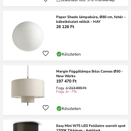
Paper Shade lámpabúra, Ø80 cm, fehér –
kábelkészlet nélkül – HAY
26 126 Ft
Készleten
Margin Függőlámpa Bézs Canvas Ø50 -
New Works
197 470 Ft
Fogy. ár
213 899 Ft
Fogy. ár -7%
Készleten
Easy Mini W75 LED Felületre szerelt spot
2700K Titánium - Antidark