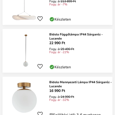
Fogy. ár
213 899 Ft
Fogy. ár -7%
Készleten
Bidolo Függőlámpa IP44 Sárgaréz -
Lucande
22 990 Ft
Fogy. ár
29 490 Ft
Fogy. ár -22%
Készleten
Bidolo Mennyezeti Lámpa IP44 Sárgaréz -
Lucande
16 990 Ft
Fogy. ár
24 990 Ft
Fogy. ár -32%
Szállítási idő: 3-6 munkanap