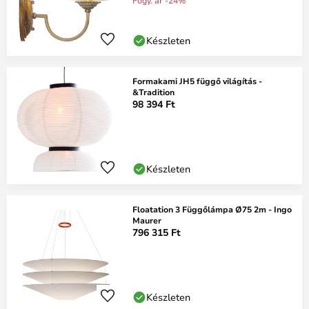
Fogy. ár -24%
Készleten
Formakami JH5 függő világítás -
&Tradition
98 394 Ft
Készleten
Floatation 3 Függőlámpa Ø75 2m - Ingo
Maurer
796 315 Ft
Készleten