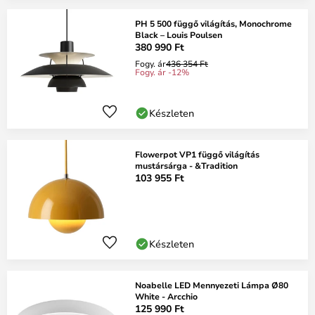
PH 5 500 függő világítás, Monochrome
Black – Louis Poulsen
380 990 Ft
Fogy. ár
436 354 Ft
Fogy. ár -12%
Készleten
Flowerpot VP1 függő világítás
mustársárga - &Tradition
103 955 Ft
Készleten
Noabelle LED Mennyezeti Lámpa Ø80
White - Arcchio
125 990 Ft