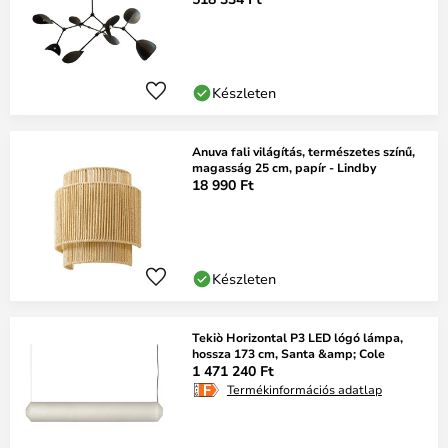
Készleten
Anuva fali világítás, természetes színű,
magasság 25 cm, papír - Lindby
18 990 Ft
Készleten
Tekiò Horizontal P3 LED lógó lámpa,
hossza 173 cm, Santa &amp; Cole
1 471 240 Ft
Termékinformációs adatlap