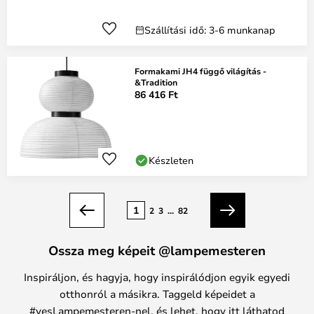
Szállítási idő: 3-6 munkanap
Formakami JH4 függő világítás -
&Tradition
86 416 Ft
Készleten
oldal
1
2
3
...
82
Előző
Következő
Ossza meg képeit @lampemesteren
Inspiráljon, és hagyja, hogy inspirálódjon egyik egyedi
otthonról a másikra. Taggeld képeidet a
#yesLampemesteren-nel, és lehet, hogy itt láthatod