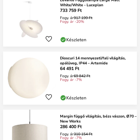
White/White - Luceplan
733 759 Ft
Fogy. ár
917 199 Ft
Fogy. ár -20%
Készleten
Dioscuri 14 mennyezeti/fali világítás,
opálüveg, IP44 – Artemide
64 491 Ft
Fogy. ár
69 842 Ft
Fogy. ár -7%
Készleten
Margin függő világítás, bézs vászon, Ø70 –
New Works
286 400 Ft
Fogy. ár
310 154 Ft
Fogy. ár -7%