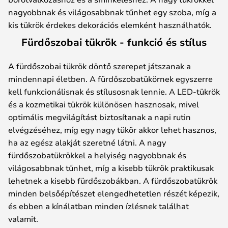
nagyobbnak és világosabbnak tűnhet egy szoba, míg a
kis tükrök érdekes dekorációs elemként használhatók.
Fürdőszobai tükrök - funkció és stílus
A fürdőszobai tükrök döntő szerepet játszanak a
mindennapi életben. A fürdőszobatükörnek egyszerre
kell funkcionálisnak és stílusosnak lennie. A LED-tükrök
és a kozmetikai tükrök különösen hasznosak, mivel
optimális megvilágítást biztosítanak a napi rutin
elvégzéséhez, míg egy nagy tükör akkor lehet hasznos,
ha az egész alakját szeretné látni. A nagy
fürdőszobatükrökkel a helyiség nagyobbnak és
világosabbnak tűnhet, míg a kisebb tükrök praktikusak
lehetnek a kisebb fürdőszobákban. A fürdőszobatükrök
minden belsőépítészet elengedhetetlen részét képezik,
és ebben a kínálatban minden ízlésnek találhat
valamit.