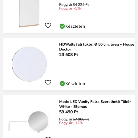
Fogy. ár
34 224 Ft
Fogy. ár -5%
Készleten
HDWalls fali tükör, Ø 50 cm, üveg – House
Doctor
23 508 Ft
Készleten
Modo LED Vanity Falra Szerelhető Tükör
White - Blomus
59 490 Ft
Fogy. ár
67 960 Ft
Fogy. ár -12%