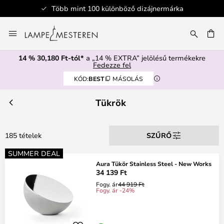
nt 100 különböző dizájnermárka
Bi
Ugrás
a
SÉS
tartalomhoz
14 % 30,180 Ft-tól*
a „14 % EXTRA” jelölésű termékekre
Fedezze fel
KÓD:
BEST
MÁSOLÁS
Tükrök
185 tételek
SZŰRŐ
SUMMER DEAL
Aura Tükör Stainless Steel - New Works
34 139 Ft
Fogy. ár
44 919 Ft
Fogy. ár -24%