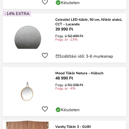
Készleten
-14% EXTRA
Celestiel LED-tükör, 50 cm, félkör alakú,
CCT – Lucande
39 990 Ft
Fogy. ár
52 490 Ft
Fogy. ár -23%
Szállítási idő: 3-6 munkanap
Mood Tükör Nature - Hübsch
48 990 Ft
Fogy. ár
51 336 Ft
Fogy. ár -4%
Készleten
Vanity Tükör 3 - GUBI