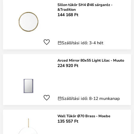
Sillon tükör SH4 Ø46 sárgaréz -
&Tradition
144 168 Ft
Szállítási idő: 3-4 hét
Arced Mirror 80x55 Light Lilac - Muuto
224 920 Ft
Szállítási idő: 8-12 munkanap
Wall Tükör Ø70 Brass - Moebe
135 557 Ft