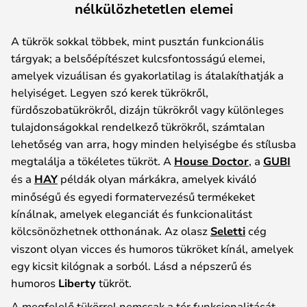
nélkülözhetetlen elemei
A tükrök sokkal többek, mint pusztán funkcionális
tárgyak; a belsőépítészet kulcsfontosságú elemei,
amelyek vizuálisan és gyakorlatilag is átalakíthatják a
helyiséget. Legyen szó kerek tükrökről,
fürdőszobatükrökről, dizájn tükrökről vagy különleges
tulajdonságokkal rendelkező tükrökről, számtalan
lehetőség van arra, hogy minden helyiségbe és stílusba
megtalálja a tökéletes tükröt. A
House Doctor
, a
GUBI
és a
HAY
példák olyan márkákra, amelyek kiváló
minőségű és egyedi formatervezésű termékeket
kínálnak, amelyek eleganciát és funkcionalitást
kölcsönözhetnek otthonának. Az olasz
Seletti
cég
viszont olyan vicces és humoros tükröket kínál, amelyek
egy kicsit kilógnak a sorból. Lásd a népszerű és
humoros
Liberty
tükröt.
A megfelelő tükörrel nemcsak a tér funkcionalitását