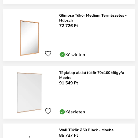
Glimpse Tükör Medium Természetes -
Hübsch
72 726 Ft
Készleten
Téglalap alakú tükör 70x100 tölgyfa -
Moebe
91 549 Ft
Készleten
Wall Tükör Ø50 Black - Moebe
86 737 Ft