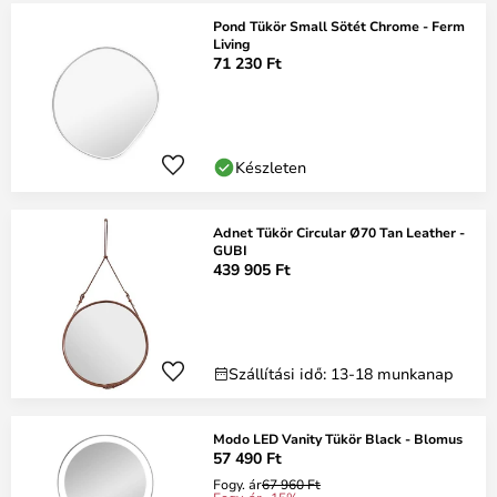
Pond Tükör Small Sötét Chrome - Ferm
Living
71 230 Ft
Készleten
Adnet Tükör Circular Ø70 Tan Leather -
GUBI
439 905 Ft
Szállítási idő: 13-18 munkanap
Modo LED Vanity Tükör Black - Blomus
57 490 Ft
Fogy. ár
67 960 Ft