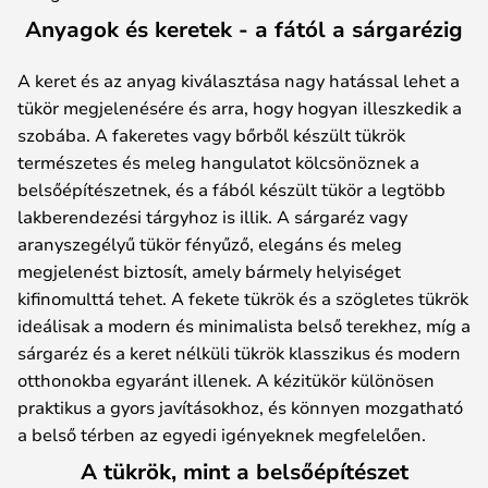
Anyagok és keretek - a fától a sárgarézig
A keret és az anyag kiválasztása nagy hatással lehet a
tükör megjelenésére és arra, hogy hogyan illeszkedik a
szobába. A fakeretes vagy bőrből készült tükrök
természetes és meleg hangulatot kölcsönöznek a
belsőépítészetnek, és a fából készült tükör a legtöbb
lakberendezési tárgyhoz is illik. A sárgaréz vagy
aranyszegélyű tükör fényűző, elegáns és meleg
megjelenést biztosít, amely bármely helyiséget
kifinomulttá tehet. A fekete tükrök és a szögletes tükrök
ideálisak a modern és minimalista belső terekhez, míg a
sárgaréz és a keret nélküli tükrök klasszikus és modern
otthonokba egyaránt illenek. A kézitükör különösen
praktikus a gyors javításokhoz, és könnyen mozgatható
a belső térben az egyedi igényeknek megfelelően.
A tükrök, mint a belsőépítészet