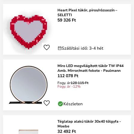
Heart Pixel tükör, piros/rózsaszín –
SELETTI
59 326 Ft
Szállítási idő: 3-4 hét
Miro LED megvilágított tükör TW IP44
Amb. Mirror/matt fekete - Paulmann
112 078 Ft
Fogy. ár
128 115 Ft
Fogy. ár -12%
Készleten
Téglalap alakú tükör 30x40 tölgyfa -
Moebe
32 492 Ft