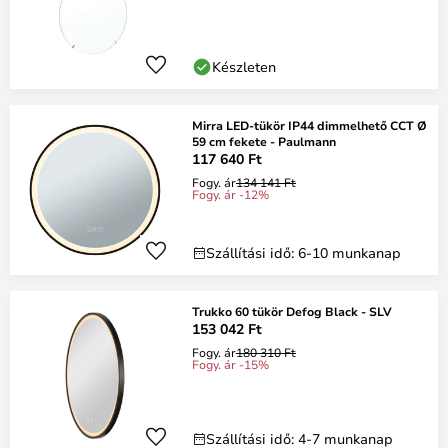
Készleten
Mirra LED-tükör IP44 dimmelhető CCT Ø
59 cm fekete - Paulmann
117 640 Ft
Fogy. ár
134 141 Ft
Fogy. ár -12%
Szállítási idő: 6-10 munkanap
Trukko 60 tükör Defog Black - SLV
153 042 Ft
Fogy. ár
180 310 Ft
Fogy. ár -15%
Szállítási idő: 4-7 munkanap