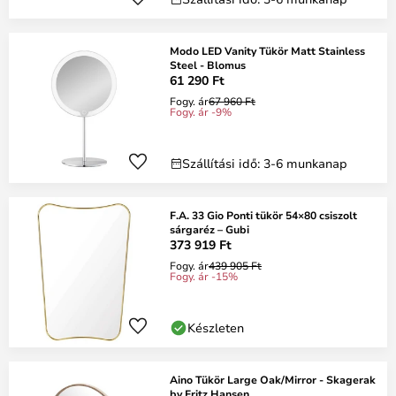
Modo LED Vanity Tükör Matt Stainless
Steel - Blomus
61 290 Ft
Fogy. ár
67 960 Ft
Fogy. ár -9%
Szállítási idő: 3-6 munkanap
F.A. 33 Gio Ponti tükör 54×80 csiszolt
sárgaréz – Gubi
373 919 Ft
Fogy. ár
439 905 Ft
Fogy. ár -15%
Készleten
Aino Tükör Large Oak/Mirror - Skagerak
by Fritz Hansen