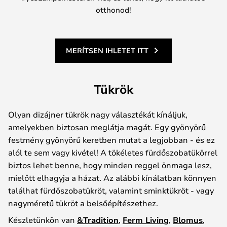
otthonod!
MERÍTSEN IHLETET ITT
Tükrök
Olyan dizájner tükrök nagy választékát kínáljuk,
amelyekben biztosan meglátja magát. Egy gyönyörű
festmény gyönyörű keretben mutat a legjobban - és ez
alól te sem vagy kivétel! A tökéletes fürdőszobatükörrel
biztos lehet benne, hogy minden reggel önmaga lesz,
mielőtt elhagyja a házat. Az alábbi kínálatban könnyen
találhat fürdőszobatükröt, valamint sminktükröt - vagy
nagyméretű tükröt a belsőépítészethez.
Készletünkön van
&Tradition
,
Ferm Living
,
Blomus
,