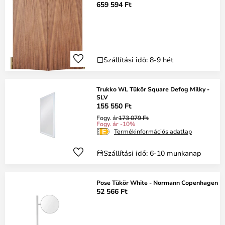
659 594 Ft
Szállítási idő: 8-9 hét
Trukko WL Tükör Square Defog Milky -
SLV
155 550 Ft
Fogy. ár
173 079 Ft
Fogy. ár -10%
Termékinformációs adatlap
Szállítási idő: 6-10 munkanap
Pose Tükör White - Normann Copenhagen
52 566 Ft