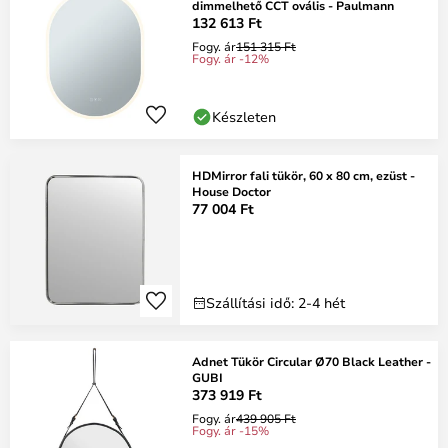
dimmelhető CCT ovális - Paulmann
132 613 Ft
Fogy. ár
151 315 Ft
Fogy. ár -12%
Készleten
HDMirror fali tükör, 60 x 80 cm, ezüst -
House Doctor
77 004 Ft
Szállítási idő: 2-4 hét
Adnet Tükör Circular Ø70 Black Leather -
GUBI
373 919 Ft
Fogy. ár
439 905 Ft
Fogy. ár -15%