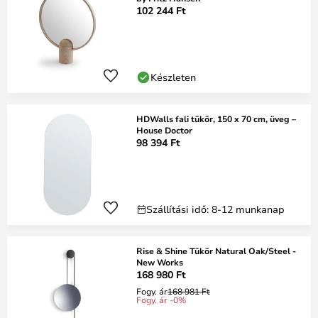
102 244 Ft
Készleten
HDWalls fali tükör, 150 x 70 cm, üveg –
House Doctor
98 394 Ft
Szállítási idő: 8-12 munkanap
Rise & Shine Tükör Natural Oak/Steel -
New Works
168 980 Ft
Fogy. ár
168 981 Ft
Fogy. ár -0%