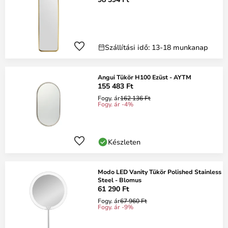
Szállítási idő: 13-18 munkanap
Angui Tükör H100 Ezüst - AYTM
155 483 Ft
Fogy. ár
162 136 Ft
Fogy. ár -4%
Készleten
Modo LED Vanity Tükör Polished Stainless
Steel - Blomus
61 290 Ft
Fogy. ár
67 960 Ft
Fogy. ár -9%