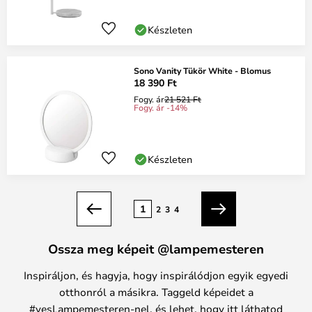
Készleten
Sono Vanity Tükör White - Blomus
18 390 Ft
Fogy. ár
21 521 Ft
Fogy. ár -14%
Készleten
oldal
1
2
3
4
Előző
Következő
Ossza meg képeit @lampemesteren
Inspiráljon, és hagyja, hogy inspirálódjon egyik egyedi
otthonról a másikra. Taggeld képeidet a
#yesLampemesteren-nel, és lehet, hogy itt láthatod