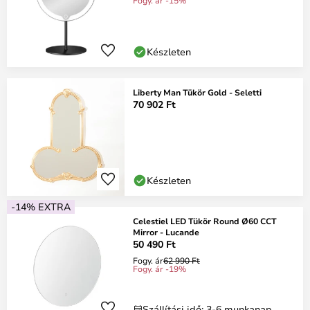
Fogy. ár -15%
Készleten
Liberty Man Tükör Gold - Seletti
70 902 Ft
Készleten
-14% EXTRA
Celestiel LED Tükör Round Ø60 CCT
Mirror - Lucande
50 490 Ft
Fogy. ár
62 990 Ft
Fogy. ár -19%
Szállítási idő: 3-6 munkanap