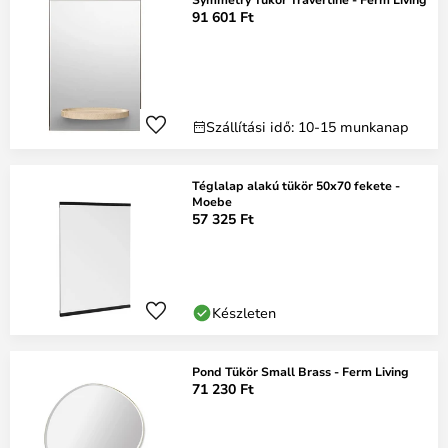
91 601 Ft
Szállítási idő: 10-15 munkanap
Téglalap alakú tükör 50x70 fekete -
Moebe
57 325 Ft
Készleten
Pond Tükör Small Brass - Ferm Living
71 230 Ft