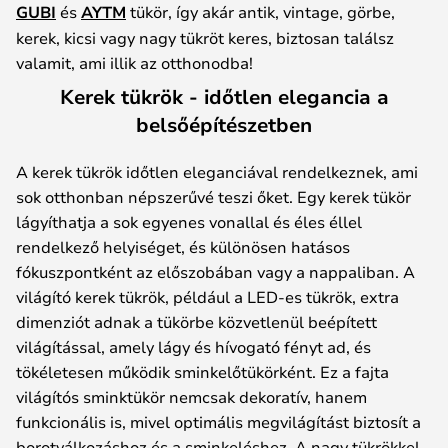
GUBI
és
AYTM
tükör, így akár antik, vintage, görbe,
kerek, kicsi vagy nagy tükröt keres, biztosan találsz
valamit, ami illik az otthonodba!
Kerek tükrök - időtlen elegancia a
belsőépítészetben
A kerek tükrök időtlen eleganciával rendelkeznek, ami
sok otthonban népszerűvé teszi őket. Egy kerek tükör
lágyíthatja a sok egyenes vonallal és éles éllel
rendelkező helyiséget, és különösen hatásos
fókuszpontként az előszobában vagy a nappaliban. A
világító kerek tükrök, például a LED-es tükrök, extra
dimenziót adnak a tükörbe közvetlenül beépített
világítással, amely lágy és hívogató fényt ad, és
tökéletesen működik sminkelőtükörként. Ez a fajta
világítós sminktükör nemcsak dekoratív, hanem
funkcionális is, mivel optimális megvilágítást biztosít a
borotválkozáshoz és a sminkeléshez. A nagy tükrökkel