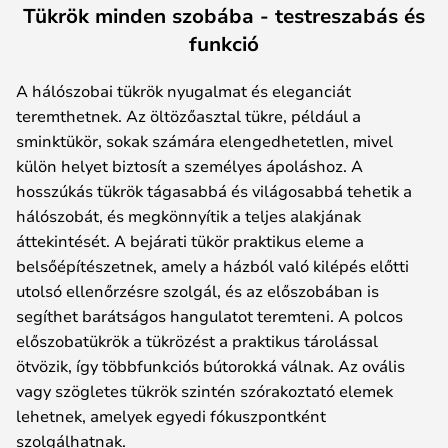
Tükrök minden szobába - testreszabás és
funkció
A hálószobai tükrök nyugalmat és eleganciát
teremthetnek. Az öltözőasztal tükre, például a
sminktükör, sokak számára elengedhetetlen, mivel
külön helyet biztosít a személyes ápoláshoz. A
hosszúkás tükrök tágasabbá és világosabbá tehetik a
hálószobát, és megkönnyítik a teljes alakjának
áttekintését. A bejárati tükör praktikus eleme a
belsőépítészetnek, amely a házból való kilépés előtti
utolsó ellenőrzésre szolgál, és az előszobában is
segíthet barátságos hangulatot teremteni. A polcos
előszobatükrök a tükrözést a praktikus tárolással
ötvözik, így többfunkciós bútorokká válnak. Az ovális
vagy szögletes tükrök szintén szórakoztató elemek
lehetnek, amelyek egyedi fókuszpontként
szolgálhatnak.