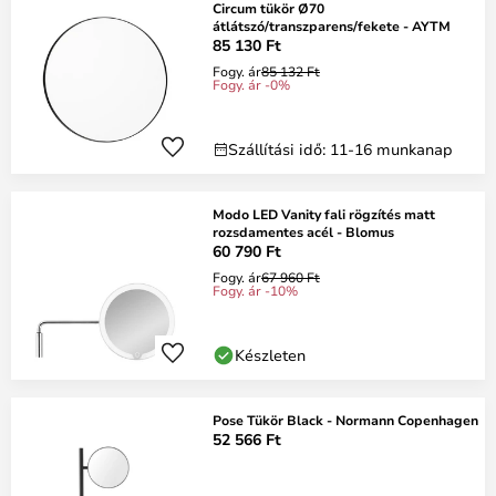
Circum tükör Ø70
átlátszó/transzparens/fekete - AYTM
85 130 Ft
Fogy. ár
85 132 Ft
Fogy. ár -0%
Szállítási idő: 11-16 munkanap
Modo LED Vanity fali rögzítés matt
rozsdamentes acél - Blomus
60 790 Ft
Fogy. ár
67 960 Ft
Fogy. ár -10%
Készleten
Pose Tükör Black - Normann Copenhagen
52 566 Ft