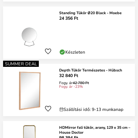
Standing Tükör Ø20 Black - Moebe
24 356 Ft
Készleten
SUMMER DEAL
Depth Tükör Természetes - Hübsch
32 840 Ft
Fogy. ár
42 780 Ft
Fogy. ár -23%
Szállítási idő: 9-13 munkanap
HDMirror fali tükör, arany, 129 x 35 cm –
House Doctor
98 394 Ft