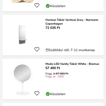
Készleten
Horizon Tükör Vertical Grey - Normann
Copenhagen
72 035 Ft
Szállítási idő: 7-11 munkanap
Modo LED Vanity Tükör White - Blomus
57 490 Ft
Fogy. ár
67 960 Ft
Fogy. ár -15%
Készleten