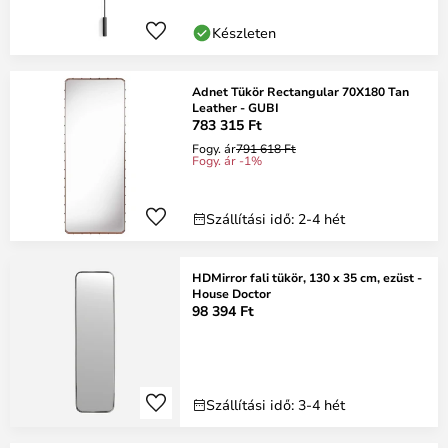
Készleten
Adnet Tükör Rectangular 70X180 Tan
Leather - GUBI
783 315 Ft
Fogy. ár
791 618 Ft
Fogy. ár -1%
Szállítási idő: 2-4 hét
HDMirror fali tükör, 130 x 35 cm, ezüst -
House Doctor
98 394 Ft
Szállítási idő: 3-4 hét