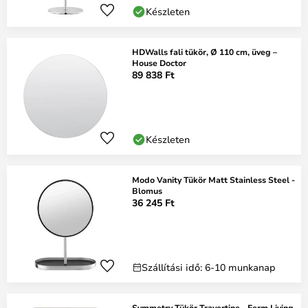
Készleten
HDWalls fali tükör, Ø 110 cm, üveg –
House Doctor
89 838 Ft
Készleten
Modo Vanity Tükör Matt Stainless Steel -
Blomus
36 245 Ft
Szállítási idő: 6-10 munkanap
Symmetry Tükör Travertine - Ferm Living