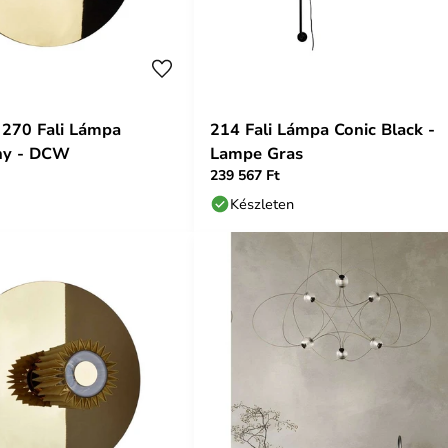
 270 Fali Lámpa
214 Fali Lámpa Conic Black -
ny - DCW
Lampe Gras
239 567 Ft
Készleten