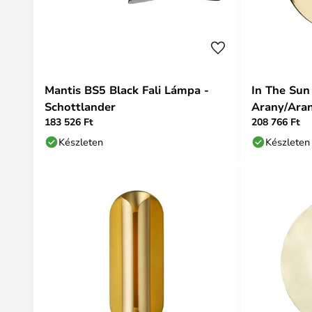
Mantis BS5 Black Fali Lámpa -
In The Sun
Schottlander
Arany/Ara
183 526 Ft
208 766 Ft
Készleten
Készleten