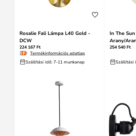
Rosalie Fali Lámpa L40 Gold -
In The Sun
DCW
Arany/Ara
224 167 Ft
254 540 Ft
Termékinformációs adatlap
Szállítási idő: 7-11 munkanap
Szállítás