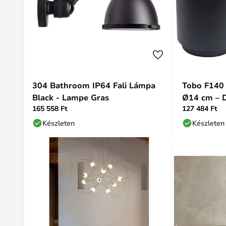
304 Bathroom IP64 Fali Lámpa
Tobo F140 
Black - Lampe Gras
Ø14 cm – 
165 558 Ft
127 484 Ft
Készleten
Készleten