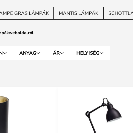
AMPE GRAS LÁMPÁK
MANTIS LÁMPÁK
SCHOTTL
mpákweboldalról
N
ANYAG
ÁR
HELYISÉG