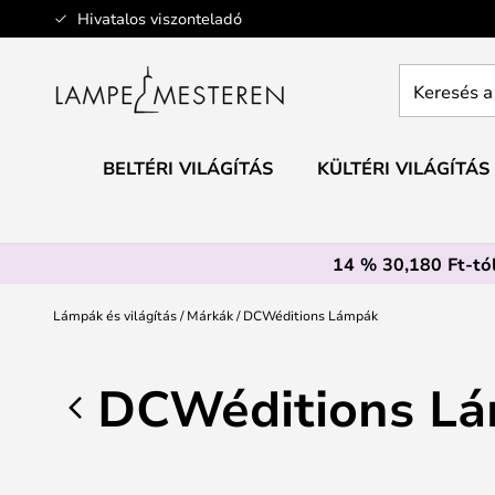
Ugrás
Hivatalos viszonteladó
a
tartalomhoz
Keresés
a
teljes
webáruház
BELTÉRI VILÁGÍTÁS
KÜLTÉRI VILÁGÍTÁS
itt...
14 % 30,180 Ft-tól
Lámpák és világítás
Márkák
DCWéditions Lámpák
DCWéditions L