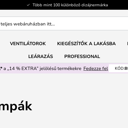
Több mint 100 különböző dizájnermárka
ban
VENTILÁTOROK
KIEGÉSZÍTŐK A LAKÁSBA
LEÁRAZÁS
PROFESSIONAL
*
a „14 % EXTRA” jelölésű termékekre
Fedezze fel
KÓD:
B
ámpák