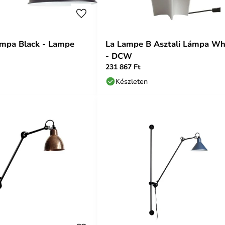
ámpa Black - Lampe
La Lampe B Asztali Lámpa Wh
- DCW
231 867 Ft
Készleten