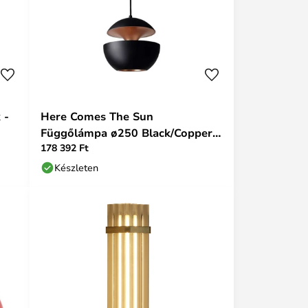
 -
Here Comes The Sun
Függőlámpa ø250 Black/Copper -
178 392 Ft
DCW
Készleten