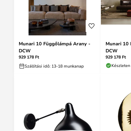
Munari 10 Függőlámpá Arany -
Munari 10 
DCW
DCW
929 178 Ft
929 178 Ft
Készleten
Szállítási idő: 13-18 munkanap