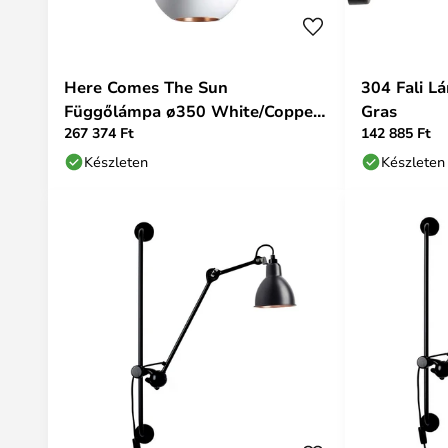
Here Comes The Sun
304 Fali L
Függőlámpa ø350 White/Copper
Gras
267 374 Ft
142 885 Ft
- DCW
Készleten
Készleten