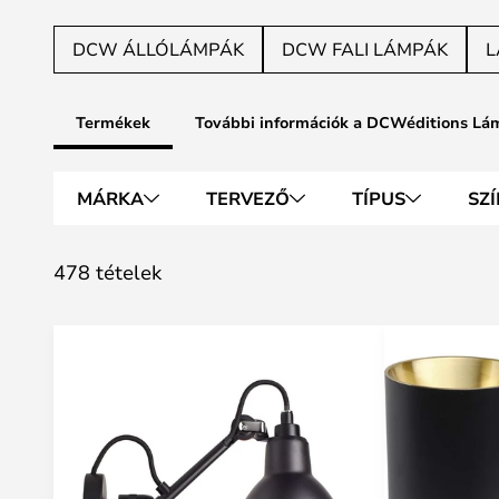
DCW ÁLLÓLÁMPÁK
DCW FALI LÁMPÁK
L
Termékek
További információk a DCWéditions Lá
MÁRKA
TERVEZŐ
TÍPUS
SZÍ
478 tételek