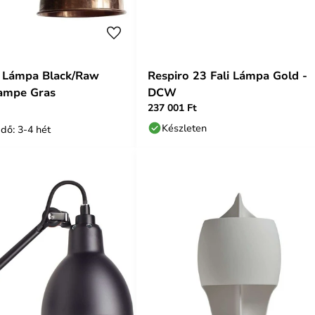
i Lámpa Black/Raw
Respiro 23 Fali Lámpa Gold -
Lampe Gras
DCW
237 001 Ft
Készleten
idő: 3-4 hét