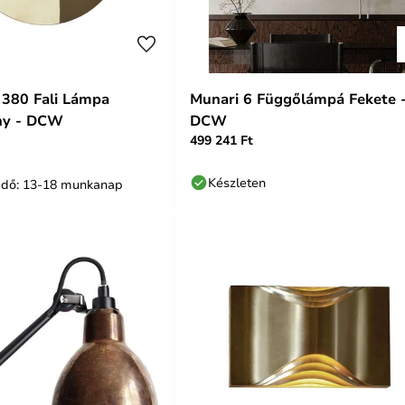
 380 Fali Lámpa
Munari 6 Függőlámpá Fekete 
ny - DCW
DCW
499 241 Ft
Készleten
i idő: 13-18 munkanap