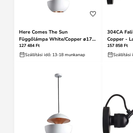
Here Comes The Sun
304CA Fal
Függőlámpa White/Copper ø175
Copper - 
127 484 Ft
157 858 Ft
- DCW
Szállítási idő: 13-18 munkanap
Szállítási 