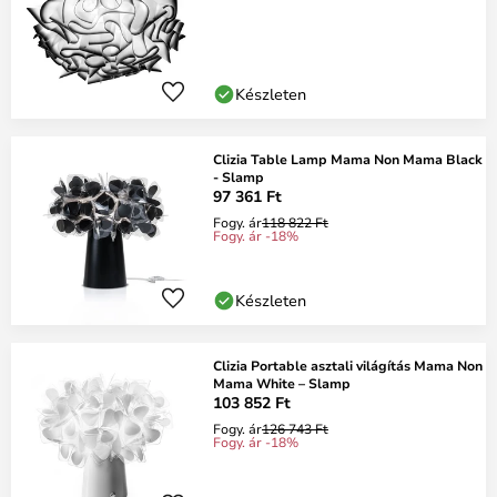
Készleten
Clizia Table Lamp Mama Non Mama Black
- Slamp
97 361 Ft
Fogy. ár
118 822 Ft
Fogy. ár -18%
Készleten
Clizia Portable asztali világítás Mama Non
Mama White – Slamp
103 852 Ft
Fogy. ár
126 743 Ft
Fogy. ár -18%