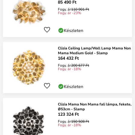
85 490 Ft
Fogy. ár
110 901 Ft
Fogy. ár -23%
Készleten
Clizia Ceiling Lamp/Wall Lamp Mama Non
Mama Medium Gold - Slamp
164 432 Ft
Fogy. ár
200 677 Ft
Fogy. ár -18%
Készleten
Clizia Mama Non Mama fali lámpa, fekete,
Ø53cm - Slamp
123 324 Ft
Fogy. ár
150 508 Ft
Fogy. ár -18%