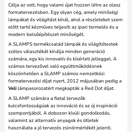
Célja az volt, hogy valami újat hozzon létre az olasz
formatervezésben. Egy olyan cég, amely minőségi
lámpákat és világítást kínál, ahol a részleteket szem
előtt tartó kézműves teljesíti az ipari termelés és a
modern belsőépítészet minőségét.
A SLAMPS termékcsalád lámpák és világítótestek
széles választékát kínálja minden generáció
számára, egy kis innovatív és kísérleti jelleggel. A
számos tervezővel való együttműködésnek
köszönhetően a SLAMP számos nemzetközi
formatervezési díjat nyert, 2012 májusában pedig a
Veli
lámpasorozatért megkapták a Red Dot díjat.
A SLAMP számára a fiatal tervezők
kulcsfontosságúak az innováció és az új inspiráció
szempontjából. A dobozon kívüli gondolkodás,
valamint az alternatív anyagok és ötletek
használata a jó tervezés zsinórmértékét jelenti.