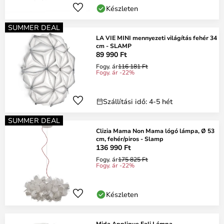
Készleten
SUMMER DEAL
LA VIE MINI mennyezeti világítás fehér 34
cm - SLAMP
89 990 Ft
Fogy. ár
116 181 Ft
Fogy. ár -22%
Szállítási idő: 4-5 hét
SUMMER DEAL
Clizia Mama Non Mama lógó lámpa, Ø 53
cm, fehér/piros - Slamp
136 990 Ft
Fogy. ár
175 825 Ft
Fogy. ár -22%
Készleten
Mida Applique Fali Lámpa