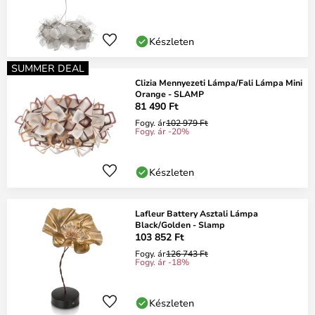
Készleten
SUMMER DEAL
Clizia Mennyezeti Lámpa/Fali Lámpa Mini
Orange - SLAMP
81 490 Ft
Fogy. ár
102 979 Ft
Fogy. ár -20%
Készleten
Lafleur Battery Asztali Lámpa
Black/Golden - Slamp
103 852 Ft
Fogy. ár
126 743 Ft
Fogy. ár -18%
Készleten