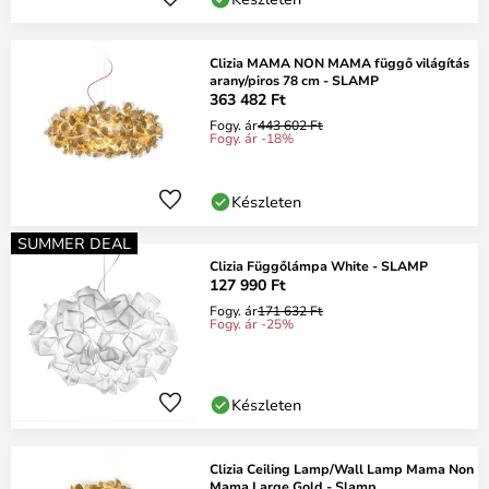
Clizia MAMA NON MAMA függő világítás
arany/piros 78 cm - SLAMP
363 482 Ft
Fogy. ár
443 602 Ft
Fogy. ár -18%
Készleten
SUMMER DEAL
Clizia Függőlámpa White - SLAMP
127 990 Ft
Fogy. ár
171 632 Ft
Fogy. ár -25%
Készleten
Clizia Ceiling Lamp/Wall Lamp Mama Non
Mama Large Gold - Slamp