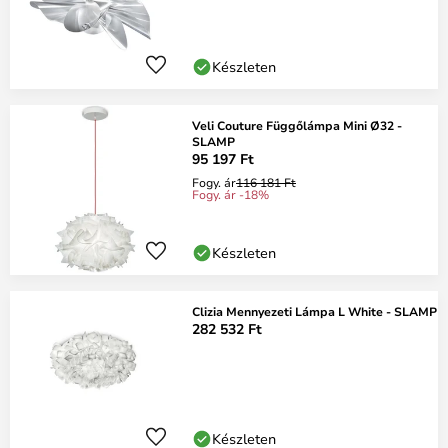
Készleten
Veli Couture Függőlámpa Mini Ø32 -
SLAMP
95 197 Ft
Fogy. ár
116 181 Ft
Fogy. ár -18%
Készleten
Clizia Mennyezeti Lámpa L White - SLAMP
282 532 Ft
Készleten