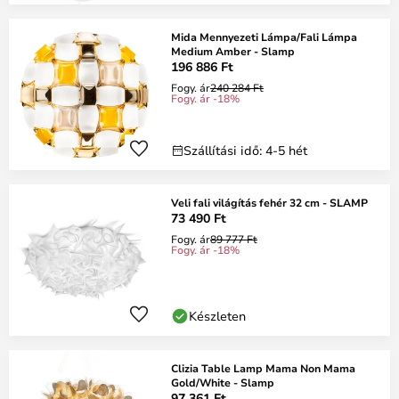
Mida Mennyezeti Lámpa/Fali Lámpa
Medium Amber - Slamp
196 886 Ft
Fogy. ár
240 284 Ft
Fogy. ár -18%
Szállítási idő: 4-5 hét
Veli fali világítás fehér 32 cm - SLAMP
73 490 Ft
Fogy. ár
89 777 Ft
Fogy. ár -18%
Készleten
Clizia Table Lamp Mama Non Mama
Gold/White - Slamp
97 361 Ft