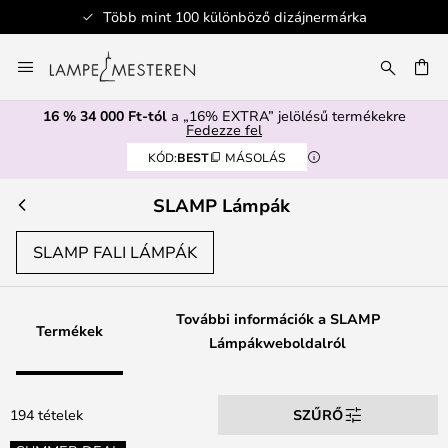
izájnermárka
Biztonságos fizetés
Ugrás
a
SÉS
tartalomhoz
16 % 34 000 Ft-tól
a „16% EXTRA” jelölésű termékekre
Fedezze fel
KÓD:
BEST
MÁSOLÁS
SLAMP Lámpák
SLAMP FALI LÁMPÁK
További információk a SLAMP
Termékek
Lámpákweboldalról
194 tételek
SZŰRŐ