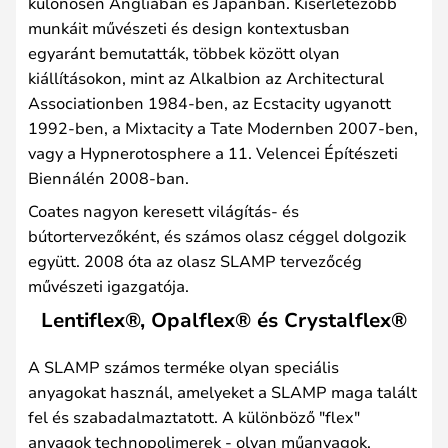
különösen Angliában és Japánban. Kísérletezőbb
munkáit művészeti és design kontextusban
egyaránt bemutatták, többek között olyan
kiállításokon, mint az Alkalbion az Architectural
Associationben 1984-ben, az Ecstacity ugyanott
1992-ben, a Mixtacity a Tate Modernben 2007-ben,
vagy a Hypnerotosphere a 11. Velencei Építészeti
Biennálén 2008-ban.
Coates nagyon keresett világítás- és
bútortervezőként, és számos olasz céggel dolgozik
együtt. 2008 óta az olasz SLAMP tervezőcég
művészeti igazgatója.
Lentiflex®, Opalflex® és Crystalflex®
A SLAMP számos terméke olyan speciális
anyagokat használ, amelyeket a SLAMP maga talált
fel és szabadalmaztatott. A különböző "flex"
anyagok technopolimerek - olyan műanyagok,