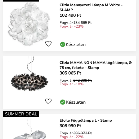
Clizia Mennyezeti Lámpa M White -
SLAMP
102 490 Ft
Fogy. ár
134 665 Ft
Fogy. ár -23%
Készleten
Clizia MAMA NON MAMA lógó lámpa, Ø
78 cm, fekete – Slamp
305 065 Ft
Fogy. ár
372 309 Ft
Fogy. ár -18%
Készleten
SUMMER DEAL
Etoile Függőlámpa L - Slamp
308 990 Ft
Fogy. ár
396 073 Ft
Fogy. ár -22%