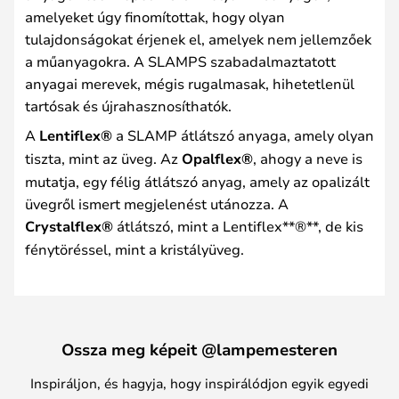
amelyeket úgy finomítottak, hogy olyan
tulajdonságokat érjenek el, amelyek nem jellemzőek
a műanyagokra. A SLAMPS szabadalmaztatott
anyagai merevek, mégis rugalmasak, hihetetlenül
tartósak és újrahasznosíthatók.
A
Lentiflex®
a SLAMP átlátszó anyaga, amely olyan
tiszta, mint az üveg. Az
Opalflex®
, ahogy a neve is
mutatja, egy félig átlátszó anyag, amely az opalizált
üvegről ismert megjelenést utánozza. A
Crystalflex®
átlátszó, mint a Lentiflex**®**, de kis
fénytöréssel, mint a kristályüveg.
Ossza meg képeit @lampemesteren
Inspiráljon, és hagyja, hogy inspirálódjon egyik egyedi