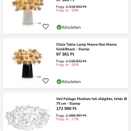
Fogy. ár
118 822 Ft
Fogy. ár -18%
Készleten
Clizia Table Lamp Mama Non Mama
Gold/Black - Slamp
97 361 Ft
Fogy. ár
118 822 Ft
Fogy. ár -18%
Készleten
Veli Foliage Medium fali világítás, fehér Ø
75 cm - Slamp
172 990 Ft
Fogy. ár
208 397 Ft
Fogy. ár -17%