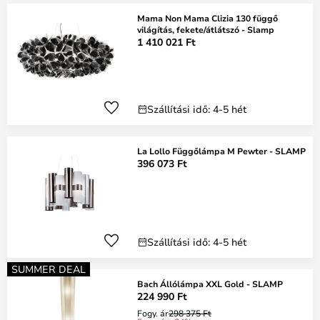
Mama Non Mama Clizia 130 függő
világítás, fekete/átlátszó - Slamp
1 410 021 Ft
Szállítási idő: 4-5 hét
La Lollo Függőlámpa M Pewter - SLAMP
396 073 Ft
Szállítási idő: 4-5 hét
SUMMER DEAL
Bach Állólámpa XXL Gold - SLAMP
224 990 Ft
Fogy. ár
298 375 Ft