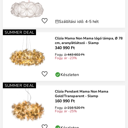
Szállítási idő: 4-5 hét
SUMMER DEAL
Clizia Mama Non Mama lógó lámpa, Ø 78
cm, arany/átlátszó - Slamp
340 990 Ft
Fogy. ár
443 602 Ft
Fogy. ár -23%
Készleten
SUMMER DEAL
Clizia Pendant Mama Non Mama
Gold/Transparent - Slamp
160 990 Ft
Fogy. ár
216 520 Ft
Fogy. ár -25%
Készleten