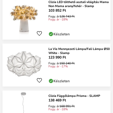
Clizia LED tölthető asztali világítás Mama
Non Mama arany/fehér - Slamp
103 852 Ft
Fogy. ár
126 743 Ft
Fogy. ár -18%
Készleten
La Vie Mennyezeti Lámpa/Fali Lámpa Ø50
White - Slamp
123 990 Ft
Fogy. ár
150 240 Ft
Fogy. ár -17%
Készleten
Clizia Függőlámpa Prisma - SLAMP
138 469 Ft
Fogy. ár
168 991 Ft
Fogy. ár -18%