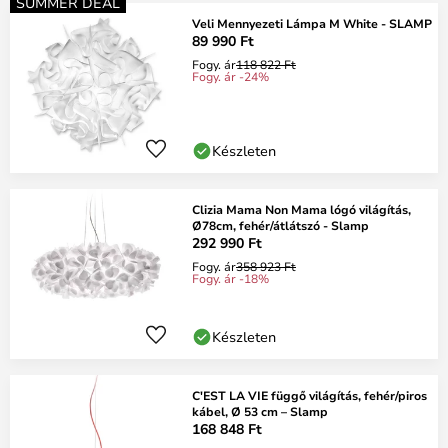
SUMMER DEAL
Veli Mennyezeti Lámpa M White - SLAMP
89 990 Ft
Fogy. ár
118 822 Ft
Fogy. ár -24%
Készleten
Clizia Mama Non Mama lógó világítás,
Ø78cm, fehér/átlátszó - Slamp
292 990 Ft
Fogy. ár
358 923 Ft
Fogy. ár -18%
Készleten
C'EST LA VIE függő világítás, fehér/piros
kábel, Ø 53 cm – Slamp
168 848 Ft