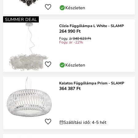
Készleten
SUMMER DEAL
Clizia Függőlámpa L White - SLAMP
264 990 Ft
Fogy. ár
340 623 Ft
Fogy. ár -22%
Készleten
Kalatos Függőlámpa Prism - SLAMP
364 387 Ft
Szállítási idő: 4-5 hét