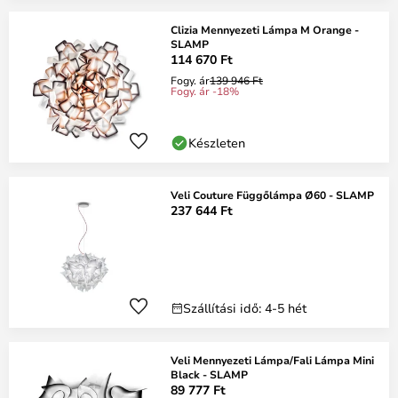
Clizia Mennyezeti Lámpa M Orange -
SLAMP
114 670 Ft
Fogy. ár
139 946 Ft
Fogy. ár -18%
Készleten
Veli Couture Függőlámpa Ø60 - SLAMP
237 644 Ft
Szállítási idő: 4-5 hét
Veli Mennyezeti Lámpa/Fali Lámpa Mini
Black - SLAMP
89 777 Ft