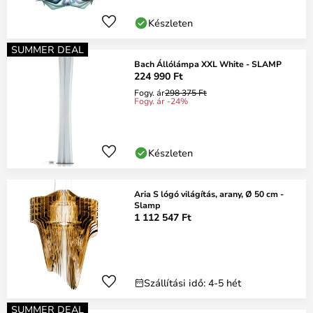
Készleten
SUMMER DEAL
Bach Állólámpa XXL White - SLAMP
224 990 Ft
Fogy. ár
298 375 Ft
Fogy. ár -24%
Készleten
Aria S lógó világítás, arany, Ø 50 cm -
Slamp
1 112 547 Ft
Szállítási idő: 4-5 hét
SUMMER DEAL