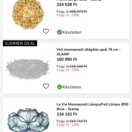
324 538 Ft
Fogy. ár
396 073 Ft
Fogy. ár -18%
Készleten
SUMMER DEAL
Veli mennyezeti világítás opál 78 cm -
SLAMP
160 990 Ft
Fogy. ár
216 520 Ft
Fogy. ár -25%
Készleten
La Vie Mennyezeti Lámpa/Fali Lámpa Ø50
Blue - Slamp
134 142 Ft
Fogy. ár
163 710 Ft
Fogy. ár -18%