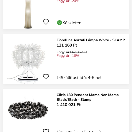
Fogy. ár -24%
Készleten
Fiorellina Asztali Lámpa White - SLAMP
121 160 Ft
Fogy. ár
147 867 Ft
Fogy. ár -18%
Szállítási idő: 4-5 hét
Clizia 130 Pendant Mama Non Mama
Black/Black - Slamp
1 410 021 Ft