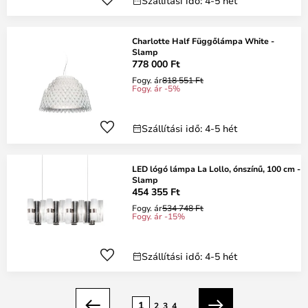
Szállítási idő: 4-5 hét
Charlotte Half Függőlámpa White -
Slamp
778 000 Ft
Fogy. ár
818 551 Ft
Fogy. ár -5%
Szállítási idő: 4-5 hét
LED lógó lámpa La Lollo, ónszínű, 100 cm -
Slamp
454 355 Ft
Fogy. ár
534 748 Ft
Fogy. ár -15%
Szállítási idő: 4-5 hét
oldal
1
2
3
4