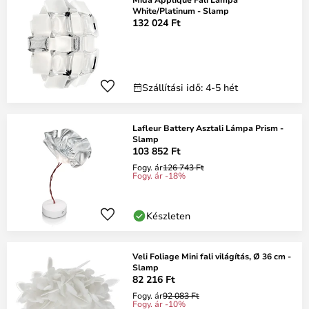
White/Platinum - Slamp
132 024 Ft
Szállítási idő: 4-5 hét
Lafleur Battery Asztali Lámpa Prism -
Slamp
103 852 Ft
Fogy. ár
126 743 Ft
Fogy. ár -18%
Készleten
Veli Foliage Mini fali világítás, Ø 36 cm -
Slamp
82 216 Ft
Fogy. ár
92 083 Ft
Fogy. ár -10%