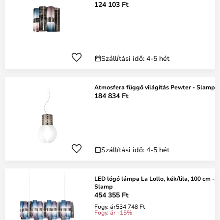
124 103 Ft
Szállítási idő: 4-5 hét
Atmosfera függő világítás Pewter - Slamp
184 834 Ft
Szállítási idő: 4-5 hét
LED lógó lámpa La Lollo, kék/lila, 100 cm -
Slamp
454 355 Ft
Fogy. ár
534 748 Ft
Fogy. ár -15%