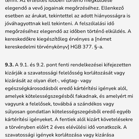
elegendő a vevő jogainak megőrzéséhez. Ellenkező
esetben az árukat, tekintettel az adott hiányosságra is
jóváhagyottnak kell tekinteni. A felszólalási idő
megőrzéséhez elegendő az időben történő elküldés. A
kereskedőkre kiegészítőleg érvényes a [német
kereskedelmi törvénykönyv] HGB 377. §-a.
9.3.
A 9.1. és 9.2. pont fenti rendelkezései kifejezetten
kizárják a szavatossági felelősség korlátozását vagy
kizárását az olyan élet-, végtag- vagy
egészségkárosodásból eredő kártérítési igények alól,
amelyek kötelességszegésből fakadnak, és amelyért mi
vagyunk a felelősek, továbbá a szándékos vagy
súlyosan gondatlan kötelességszegésből eredő egyéb
kártérítési igényeket. A fentiek alól kizárt követelésekre
a törvényben előírt 2 éves elévülési idő vonatkozik. A
szavatossági igények korlátozása vagy kizárása