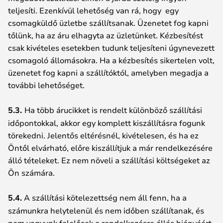
teljesíti. Ezenkívül lehetőség van rá, hogy egy
csomagküldő üzletbe szállítsanak. Üzenetet fog kapni
tőlünk, ha az áru elhagyta az üzletünket. Kézbesítést
csak kivételes esetekben tudunk teljesíteni úgynevezett
csomagoló állomásokra. Ha a kézbesítés sikertelen volt,
üzenetet fog kapni a szállítóktól, amelyben megadja a
további lehetőséget.
5.3.
Ha több árucikket is rendelt különböző szállítási
időpontokkal, akkor egy komplett kiszállításra fogunk
törekedni. Jelentős eltérésnél, kivételesen, és ha ez
Öntől elvárható, előre kiszállítjuk a már rendelkezésére
álló tételeket. Ez nem növeli a szállítási költségeket az
Ön számára.
5.4.
A szállítási kötelezettség nem áll fenn, ha a
számunkra helytelenül és nem időben szállítanak, és
nem vagyunk felelősek a rendelkezésre állás hiányáért.