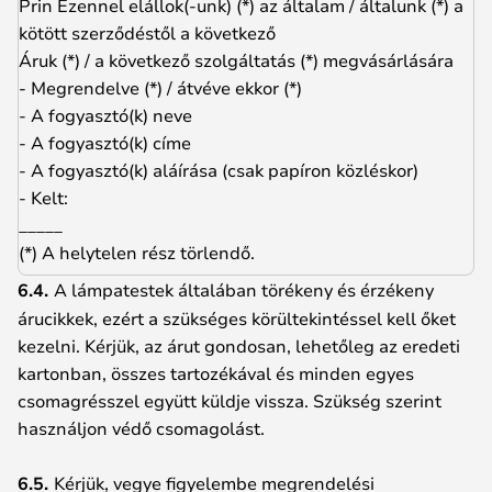
Prin Ezennel elállok(-unk) (*) az általam / általunk (*) a
kötött szerződéstől a következő
Áruk (*) / a következő szolgáltatás (*) megvásárlására
- Megrendelve (*) / átvéve ekkor (*)
- A fogyasztó(k) neve
- A fogyasztó(k) címe
- A fogyasztó(k) aláírása (csak papíron közléskor)
- Kelt:
_____
(*) A helytelen rész törlendő.
6.4.
A lámpatestek általában törékeny és érzékeny
árucikkek, ezért a szükséges körültekintéssel kell őket
kezelni. Kérjük, az árut gondosan, lehetőleg az eredeti
kartonban, összes tartozékával és minden egyes
csomagrésszel együtt küldje vissza. Szükség szerint
használjon védő csomagolást.
6.5.
Kérjük, vegye figyelembe megrendelési