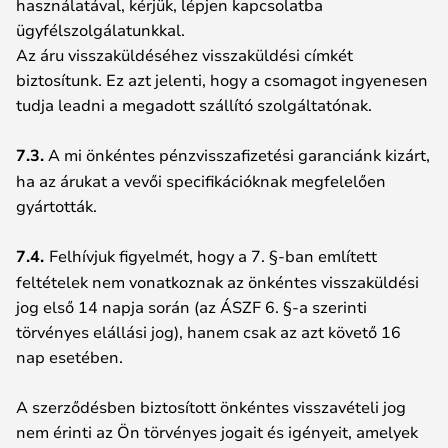
használatával, kérjük, lépjen kapcsolatba
ügyfélszolgálatunkkal.
Az áru visszaküldéséhez visszaküldési címkét
biztosítunk. Ez azt jelenti, hogy a csomagot ingyenesen
tudja leadni a megadott szállító szolgáltatónak.
7.3.
A mi önkéntes pénzvisszafizetési garanciánk kizárt,
ha az árukat a vevői specifikációknak megfelelően
gyártották.
7.4.
Felhívjuk figyelmét, hogy a 7. §-ban említett
feltételek nem vonatkoznak az önkéntes visszaküldési
jog első 14 napja során (az ÁSZF 6. §-a szerinti
törvényes elállási jog), hanem csak az azt követő 16
nap esetében.
A szerződésben biztosított önkéntes visszavételi jog
nem érinti az Ön törvényes jogait és igényeit, amelyek