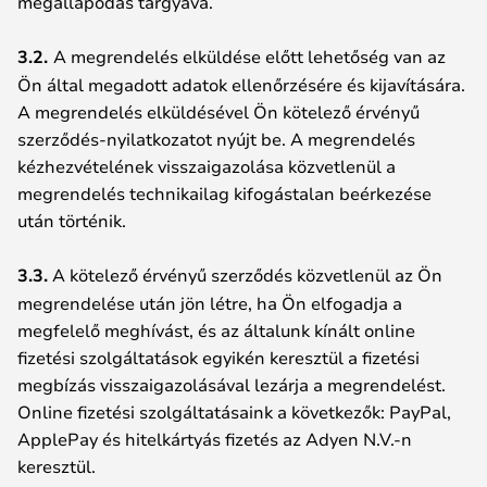
megállapodás tárgyává.
3.2.
A megrendelés elküldése előtt lehetőség van az
Ön által megadott adatok ellenőrzésére és kijavítására.
A megrendelés elküldésével Ön kötelező érvényű
szerződés-nyilatkozatot nyújt be. A megrendelés
kézhezvételének visszaigazolása közvetlenül a
megrendelés technikailag kifogástalan beérkezése
után történik.
3.3.
A kötelező érvényű szerződés közvetlenül az Ön
megrendelése után jön létre, ha Ön elfogadja a
megfelelő meghívást, és az általunk kínált online
fizetési szolgáltatások egyikén keresztül a fizetési
megbízás visszaigazolásával lezárja a megrendelést.
Online fizetési szolgáltatásaink a következők: PayPal,
ApplePay és hitelkártyás fizetés az Adyen N.V.-n
keresztül.