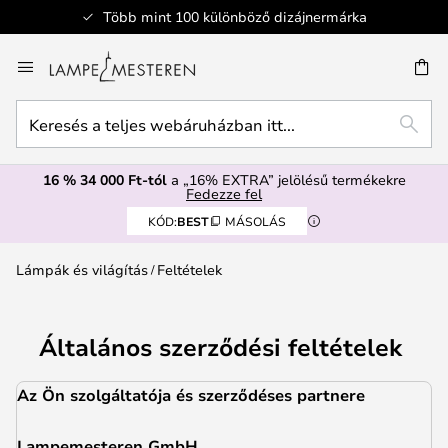
Biztonságos fizetés
Ugrás
a
SÉS
tartalomhoz
Keresés
KERE
a
teljes
16 % 34 000 Ft-tól
a „16% EXTRA” jelölésű termékekre
webáruházban
Fedezze fel
itt...
KÓD:
BEST
MÁSOLÁS
Lámpák és világítás
Feltételek
Általános szerződési feltételek
Az Ön szolgáltatója és szerződéses partnere
Lampemesteren GmbH