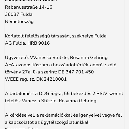
Rabanusstraße 14-16
36037 Fulda
Németország
Korlátolt felelősségű társaság, székhelye Fulda
AG Fulda, HRB 9016
Ügyvezető: VVanessa Stützle, Rosanna Gehring
ÁFA-azonosítószám a hozzáadottérték-adóról szóló
törvény 27a. §-a szerint: DE 347 701 450
WEEE reg. sz. DK 24210081
A tartalomért a DDG 5.§-a, 55 bekezdés 2 RStV szerint
felelős: Vanessa Stützle, Rosanna Gehring
A kérdéseivel, a reklamációkkal és igényeivel vegye fel
a kapcsolatot az ügyfélszolgálatunkkal: