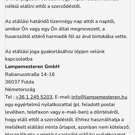
nélkül elállni ettől a szerződéstől.
Az elállási határidő tizennégy nap attól a naptól,
amikor Ön vagy egy Ön által megnevezett, a
fuvarozótól eltérő harmadik fél az árut birtokába vette.
Az elállási joga gyakorlásához lépjen velünk
kapcsolatba
Lampemesteren GmbH
Rabanusstraße 14-16
36037 Fulda
Németország
Tel :
+36 1 245 5203
, E-mail:
info@lampemesteren.hu
egy egyértelmű nyilatkozattal (pl. feladott postai
levélben, telefaxon vagy e-mail-ben) a döntéséről,
hogy eláll ettől a szerződéstől. Ehhez használhatja a
mellékelt elállási minta űrlapot, azonban nem kötelező.
Használhatja a mintául szolgáló elállási nyilatkozatot,