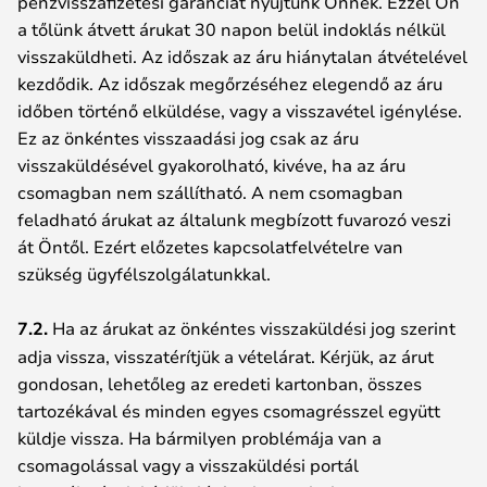
pénzvisszafizetési garanciát nyújtunk Önnek. Ezzel Ön
a tőlünk átvett árukat 30 napon belül indoklás nélkül
visszaküldheti. Az időszak az áru hiánytalan átvételével
kezdődik. Az időszak megőrzéséhez elegendő az áru
időben történő elküldése, vagy a visszavétel igénylése.
Ez az önkéntes visszaadási jog csak az áru
visszaküldésével gyakorolható, kivéve, ha az áru
csomagban nem szállítható. A nem csomagban
feladható árukat az általunk megbízott fuvarozó veszi
át Öntől. Ezért előzetes kapcsolatfelvételre van
szükség ügyfélszolgálatunkkal.
7.2.
Ha az árukat az önkéntes visszaküldési jog szerint
adja vissza, visszatérítjük a vételárat. Kérjük, az árut
gondosan, lehetőleg az eredeti kartonban, összes
tartozékával és minden egyes csomagrésszel együtt
küldje vissza. Ha bármilyen problémája van a
csomagolással vagy a visszaküldési portál