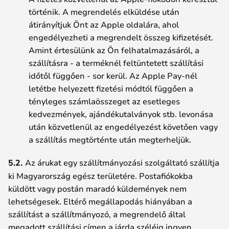
történik. A megrendelés elküldése után
átirányítjuk Önt az Apple oldalára, ahol
engedélyezheti a megrendelt összeg kifizetését.
Amint értesülünk az Ön felhatalmazásáról, a
szállításra - a terméknél feltüntetett szállítási
időtől függően - sor kerül. Az Apple Pay-nél
letétbe helyezett fizetési módtól függően a
tényleges számlaösszeget az esetleges
kedvezmények, ajándékutalványok stb. levonása
után közvetlenül az engedélyezést követően vagy
a szállítás megtörténte után megterheljük.
5.2.
Az árukat egy szállítmányozási szolgáltató szállítja
ki Magyarország egész területére. Postafiókokba
küldött vagy postán maradó küldemények nem
lehetségesek. Eltérő megállapodás hiányában a
szállítást a szállítmányozó, a megrendelő által
megadott szállítási címen a járda széléig ingyen