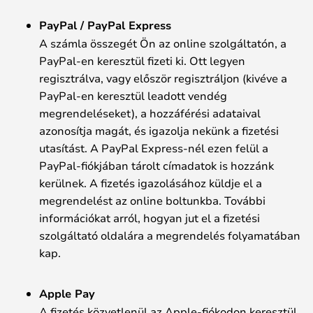
PayPal / PayPal Express
A számla összegét Ön az online szolgáltatón, a
PayPal-en keresztül fizeti ki. Ott legyen
regisztrálva, vagy először regisztráljon (kivéve a
PayPal-en keresztül leadott vendég
megrendeléseket), a hozzáférési adataival
azonosítja magát, és igazolja nekünk a fizetési
utasítást. A PayPal Express-nél ezen felül a
PayPal-fiókjában tárolt címadatok is hozzánk
kerülnek. A fizetés igazolásához küldje el a
megrendelést az online boltunkba. További
információkat arról, hogyan jut el a fizetési
szolgáltató oldalára a megrendelés folyamatában
kap.
Apple Pay
A fizetés közvetlenül az Apple-fiókodon keresztül