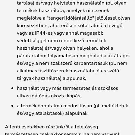
tartása) és/vagy helytelen használatán (pl. olyan
termékek használata, amelyek nincsenek
megjelölve a "tengeri időjárásálló" jelöléssel olyan
környezetben, ahol erősen sótartalmú a levegő,
vagy az IP44-es vagy annál magasabb
védettséggel nem rendelkező termékek
használata) és/vagy olyan helyeken, ahol a
páratartalom folyamatosan meghaladja az átlagot
és/vagy a nem szakszerű karbantartásuk (pl. nem
alkalmas tisztítószerek használata, éles szélű
tárgyak használata) alapulnak,
használat vagy más természetes és szokásos
elhasználódás okozta kopás,
a termék önhatalmú módosításán (pl. mellékletek
és/vagy átalakítások) alapulnak
A fenti esetekben részünkről a felelősség
természetesen csak akkor semmis, ha nem vagyunk