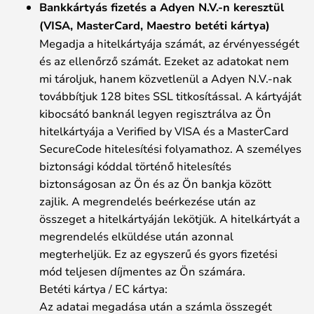
Bankkártyás fizetés a Adyen N.V.-n keresztül
(VISA, MasterCard, Maestro betéti kártya)
Megadja a hitelkártyája számát, az érvényességét
és az ellenőrző számát. Ezeket az adatokat nem
mi tároljuk, hanem közvetlenül a Adyen N.V.-nak
továbbítjuk 128 bites SSL titkosítással. A kártyáját
kibocsátó banknál legyen regisztrálva az Ön
hitelkártyája a Verified by VISA és a MasterCard
SecureCode hitelesítési folyamathoz. A személyes
biztonsági kóddal történő hitelesítés
biztonságosan az Ön és az Ön bankja között
zajlik. A megrendelés beérkezése után az
összeget a hitelkártyáján lekötjük. A hitelkártyát a
megrendelés elküldése után azonnal
megterheljük. Ez az egyszerű és gyors fizetési
mód teljesen díjmentes az Ön számára.
Betéti kártya / EC kártya:
Az adatai megadása után a számla összegét