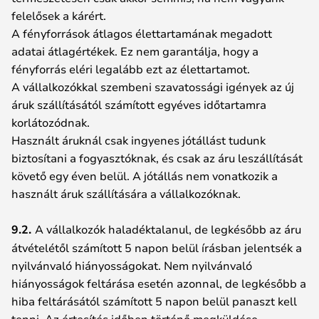
felelősek a kárért.
A fényforrások átlagos élettartamának megadott
adatai átlagértékek. Ez nem garantálja, hogy a
fényforrás eléri legalább ezt az élettartamot.
A vállalkozókkal szembeni szavatossági igények az új
áruk szállításától számított egyéves időtartamra
korlátozódnak.
Használt áruknál csak ingyenes jótállást tudunk
biztosítani a fogyasztóknak, és csak az áru leszállítását
követő egy éven belül. A jótállás nem vonatkozik a
használt áruk szállítására a vállalkozóknak.
9.2.
A vállalkozók haladéktalanul, de legkésőbb az áru
átvételétől számított 5 napon belül írásban jelentsék a
nyilvánvaló hiányosságokat. Nem nyilvánvaló
hiányosságok feltárása esetén azonnal, de legkésőbb a
hiba feltárásától számított 5 napon belül panaszt kell
tenni. Az értesítés időben történő megküldése