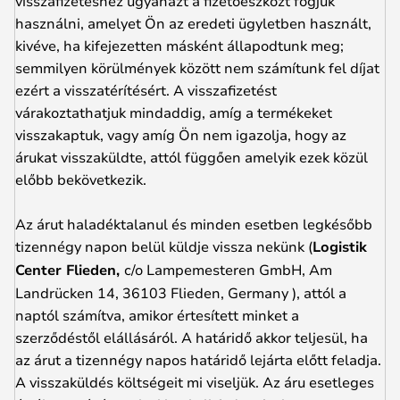
visszafizetéshez ugyanazt a fizetőeszközt fogjuk
használni, amelyet Ön az eredeti ügyletben használt,
kivéve, ha kifejezetten másként állapodtunk meg;
semmilyen körülmények között nem számítunk fel díjat
ezért a visszatérítésért. A visszafizetést
várakoztathatjuk mindaddig, amíg a termékeket
visszakaptuk, vagy amíg Ön nem igazolja, hogy az
árukat visszaküldte, attól függően amelyik ezek közül
előbb bekövetkezik.
Az árut haladéktalanul és minden esetben legkésőbb
tizennégy napon belül küldje vissza nekünk (
Logistik
Center Flieden,
c/o Lampemesteren GmbH, Am
Landrücken 14, 36103 Flieden, Germany ), attól a
naptól számítva, amikor értesített minket a
szerződéstől elállásáról. A határidő akkor teljesül, ha
az árut a tizennégy napos határidő lejárta előtt feladja.
A visszaküldés költségeit mi viseljük. Az áru esetleges