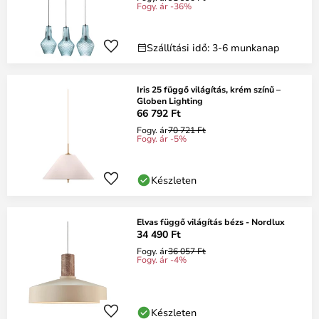
Fogy. ár -36%
Szállítási idő: 3-6 munkanap
Iris 25 függő világítás, krém színű –
Globen Lighting
66 792 Ft
Fogy. ár
70 721 Ft
Fogy. ár -5%
Készleten
Elvas függő világítás bézs - Nordlux
34 490 Ft
Fogy. ár
36 057 Ft
Fogy. ár -4%
Készleten