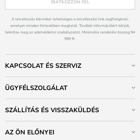
IRATKOZZON FEL
A leiratkozás bármikor lehetséges a leiratkozási link segítségével,
amelyet minden hírlevélben megtalál. További információért kérjük,
tekintse meg az adatvédelmi szabályzatot. Minimális rendelési összeg 94
999 ft.
KAPCSOLAT ÉS SZERVIZ
ÜGYFÉLSZOLGÁLAT
SZÁLLÍTÁS ÉS VISSZAKÜLDÉS
AZ ÖN ELŐNYEI