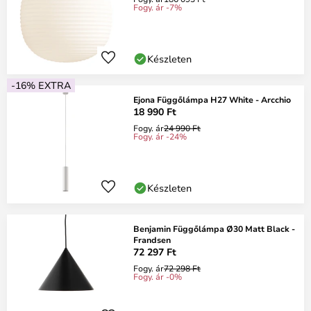
Fogy. ár -7%
Készleten
-16% EXTRA
Ejona Függőlámpa H27 White - Arcchio
18 990 Ft
Fogy. ár
24 990 Ft
Fogy. ár -24%
Készleten
Benjamin Függőlámpa Ø30 Matt Black -
Frandsen
72 297 Ft
Fogy. ár
72 298 Ft
Fogy. ár -0%