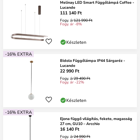
Melinay LED Smart Függőlámpá Coffee -
Lucande
111 140 Ft
Fogy. ár
121 990 Ft
Fogy. ár -8%
Készleten
-16% EXTRA
Bidolo Függőlámpa IP44 Sárgaréz -
Lucande
22 990 Ft
Fogy. ár
29 490 Ft
Fogy. ár -22%
Készleten
-16% EXTRA
Ejona függő világítás, fekete, magasság
27 cm, GU10 – Arcchio
16 140 Ft
Fogy. ár
24 990 Ft