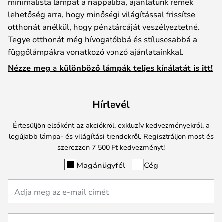
minimalista lámpát a nappaliba, ajánlatunk remek
lehetőség arra, hogy minőségi világítással frissítse
otthonát anélkül, hogy pénztárcáját veszélyeztetné.
Tegye otthonát még hívogatóbbá és stílusosabbá a
függőlámpákra vonatkozó vonzó ajánlatainkkal.
Nézze meg a különböző lámpák teljes kínálatát is itt!
Hírlevél
Értesüljön elsőként az akciókról, exkluzív kedvezményekről, a
legújabb lámpa- és világítási trendekről. Regisztráljon most és
szerezzen 7 500 Ft kedvezményt!
Magánügyfél
Cég