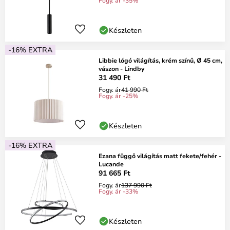
Fogy. ár -35%
Készleten
-16% EXTRA
Libbie lógó világítás, krém színű, Ø 45 cm,
vászon - Lindby
31 490 Ft
Fogy. ár
41 990 Ft
Fogy. ár -25%
Készleten
-16% EXTRA
Ezana függő világítás matt fekete/fehér -
Lucande
91 665 Ft
Fogy. ár
137 990 Ft
Fogy. ár -33%
Készleten