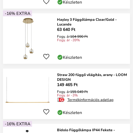
Készleten
-16% EXTRA
Hayley 3 Függőlámpa Clear/Gold -
Lucande
63 640 Ft
Fogy. ár
104 990 Ft
Fogy. ár -39%
Készleten
Straw 200 függő világítás, arany - LOOM
DESIGN
149 465 Ft
Fogy. ár
155 049 Ft
Fogy. ár -3%
Termékinformációs adatlap
Készleten
-16% EXTRA
Bidolo Függőlámpa IP44 Fekete -