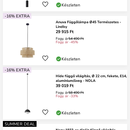
Készleten
-16% EXTRA
Anuva Függőlámpa Ø45 Természetes -
Lindby
29 915 Ft
Fogy. ár
54 490 Ft
Fogy. ár -45%
Készleten
-16% EXTRA
Hide függő világítás, Ø 22 cm, fekete, E14,
alumínium/üveg - NOLA
39 019 Ft
Fogy. ár
58 490 Ft
Fogy. ár -33%
Készleten
SUMMER DEAL
Nagy 1933-as dizájn fűggő világítás,