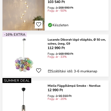
103 540 Ft
Fogy. ár
208 990 Ft
Fogy. ár -50%
Készleten
-16% EXTRA
Lucande Diborah lógó világítás, Ø 50 cm,
színes, üveg, G9
112 990 Ft
Fogy. ár
168 990 Ft
Fogy. ár -33%
Szállítási idő: 3-6 munkanap
SUMMER DEAL
Miella Függőlámpá Smoke - Nordlux
12 990 Ft
Fogy. ár
16 310 Ft
Fogy. ár -20%