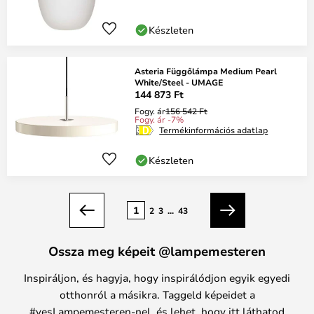
Készleten
Asteria Függőlámpa Medium Pearl
White/Steel - UMAGE
144 873 Ft
Fogy. ár
156 542 Ft
Fogy. ár -7%
Termékinformációs adatlap
Készleten
oldal
1
2
3
...
43
Előző
Következő
Ossza meg képeit @lampemesteren
Inspiráljon, és hagyja, hogy inspirálódjon egyik egyedi
otthonról a másikra. Taggeld képeidet a
#yesLampemesteren-nel, és lehet, hogy itt láthatod