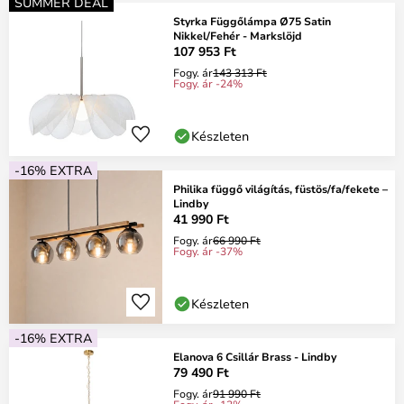
SUMMER DEAL
Styrka Függőlámpa Ø75 Satin
Nikkel/Fehér - Markslöjd
107 953 Ft
Fogy. ár
143 313 Ft
Fogy. ár -24%
Készleten
-16% EXTRA
Philika függő világítás, füstös/fa/fekete –
Lindby
41 990 Ft
Fogy. ár
66 990 Ft
Fogy. ár -37%
Készleten
-16% EXTRA
Elanova 6 Csillár Brass - Lindby
79 490 Ft
Fogy. ár
91 990 Ft