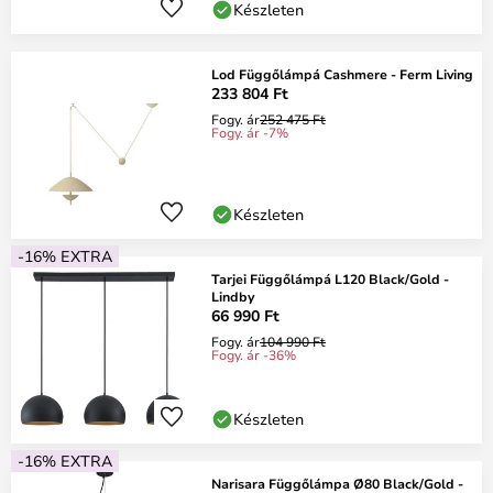
Készleten
Lod Függőlámpá Cashmere - Ferm Living
233 804 Ft
Fogy. ár
252 475 Ft
Fogy. ár -7%
Készleten
-16% EXTRA
Tarjei Függőlámpá L120 Black/Gold -
Lindby
66 990 Ft
Fogy. ár
104 990 Ft
Fogy. ár -36%
Készleten
-16% EXTRA
Narisara Függőlámpa Ø80 Black/Gold -