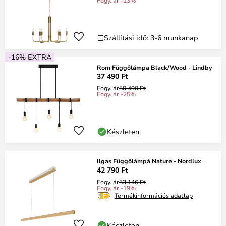
Fogy. ár -13%
Szállítási idő: 3-6 munkanap
-16% EXTRA
Rom Függőlámpa Black/Wood - Lindby
37 490 Ft
Fogy. ár
50 490 Ft
Fogy. ár -25%
Készleten
Ilgas Függőlámpá Nature - Nordlux
42 790 Ft
Fogy. ár
53 146 Ft
Fogy. ár -19%
Termékinformációs adatlap
Készleten