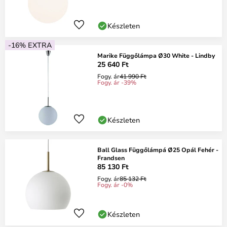
Készleten
-16% EXTRA
Marike Függőlámpa Ø30 White - Lindby
25 640 Ft
Fogy. ár
41 990 Ft
Fogy. ár -39%
Készleten
Ball Glass Függőlámpá Ø25 Opál Fehér -
Frandsen
85 130 Ft
Fogy. ár
85 132 Ft
Fogy. ár -0%
Készleten