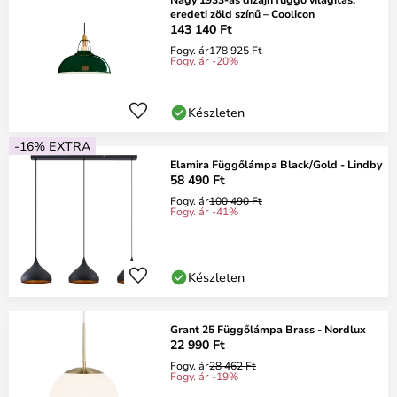
eredeti zöld színű – Coolicon
143 140 Ft
Fogy. ár
178 925 Ft
Fogy. ár -20%
Készleten
-16% EXTRA
Elamira Függőlámpa Black/Gold - Lindby
58 490 Ft
Fogy. ár
100 490 Ft
Fogy. ár -41%
Készleten
Grant 25 Függőlámpa Brass - Nordlux
22 990 Ft
Fogy. ár
28 462 Ft
Fogy. ár -19%