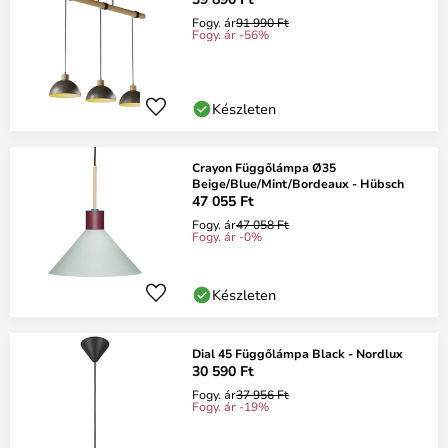
Fogy. ár
91 990 Ft
Fogy. ár -56%
Készleten
Crayon Függőlámpa Ø35
Beige/Blue/Mint/Bordeaux - Hübsch
47 055 Ft
Fogy. ár
47 058 Ft
Fogy. ár -0%
Készleten
Dial 45 Függőlámpa Black - Nordlux
30 590 Ft
Fogy. ár
37 956 Ft
Fogy. ár -19%