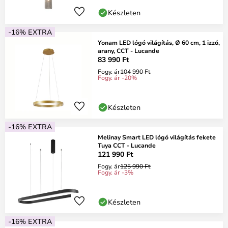
Készleten
-16% EXTRA
Yonam LED lógó világítás, Ø 60 cm, 1 izzó,
arany, CCT - Lucande
83 990 Ft
Fogy. ár
104 990 Ft
Fogy. ár -20%
Készleten
-16% EXTRA
Melinay Smart LED lógó világítás fekete
Tuya CCT - Lucande
121 990 Ft
Fogy. ár
125 990 Ft
Fogy. ár -3%
Készleten
-16% EXTRA