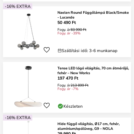
-16% EXTRA
Naelen Round Függőlámpá Black/Smoke
- Lucande
50 490 Ft
Fogy. ár
83 990 Ft
Fogy. ár -39%
Szállítási idő: 3-6 munkanap
Tense LED lógó világítás, 70 cm átmérőjű,
fehér – New Works
197 470 Ft
Fogy. ár
213 899 Ft
Fogy. ár -7%
Készleten
-16% EXTRA
Hide függő világítás, Ø17 cm, fehér,
alumínium/opálüveg, G9 – NOLA
29 980 Ft