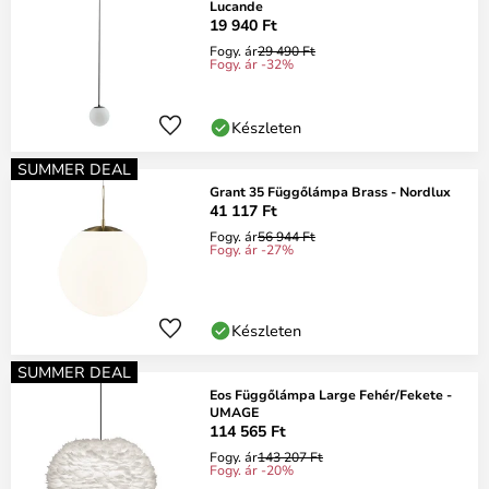
Lucande
19 940 Ft
Fogy. ár
29 490 Ft
Fogy. ár -32%
Készleten
SUMMER DEAL
Grant 35 Függőlámpa Brass - Nordlux
41 117 Ft
Fogy. ár
56 944 Ft
Fogy. ár -27%
Készleten
SUMMER DEAL
Eos Függőlámpa Large Fehér/Fekete -
UMAGE
114 565 Ft
Fogy. ár
143 207 Ft
Fogy. ár -20%