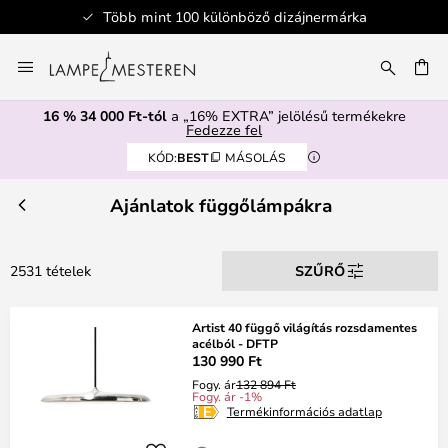
ülönböző dizájnermárka
Biztonságos
Ugrás
a
SÉS
tartalomhoz
16 % 34 000 Ft-tól
a „16% EXTRA” jelölésű termékekre
Fedezze fel
KÓD:
BEST
MÁSOLÁS
Ajánlatok függőlámpákra
2531 tételek
SZŰRŐ
Artist 40 függő világítás rozsdamentes
acélból - DFTP
130 990 Ft
Fogy. ár
132 894 Ft
Fogy. ár -1%
Termékinformációs adatlap