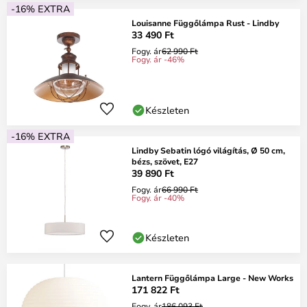
-16% EXTRA
Louisanne Függőlámpa Rust - Lindby
33 490 Ft
Fogy. ár
62 990 Ft
Fogy. ár -46%
Készleten
-16% EXTRA
Lindby Sebatin lógó világítás, Ø 50 cm,
bézs, szövet, E27
39 890 Ft
Fogy. ár
66 990 Ft
Fogy. ár -40%
Készleten
Lantern Függőlámpa Large - New Works
171 822 Ft
Fogy. ár
186 093 Ft