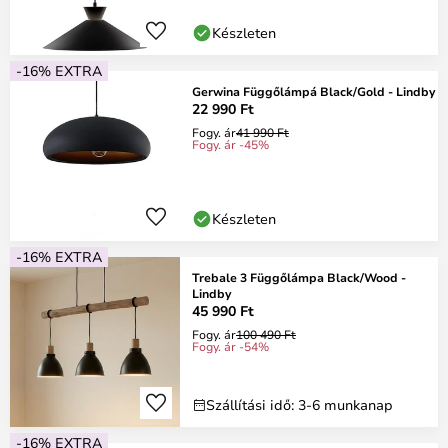
Készleten
-16% EXTRA
Gerwina Függőlámpá Black/Gold - Lindby
22 990 Ft
Fogy. ár
41 990 Ft
Fogy. ár -45%
Készleten
-16% EXTRA
Trebale 3 Függőlámpa Black/Wood -
Lindby
45 990 Ft
Fogy. ár
100 490 Ft
Fogy. ár -54%
Szállítási idő: 3-6 munkanap
-16% EXTRA