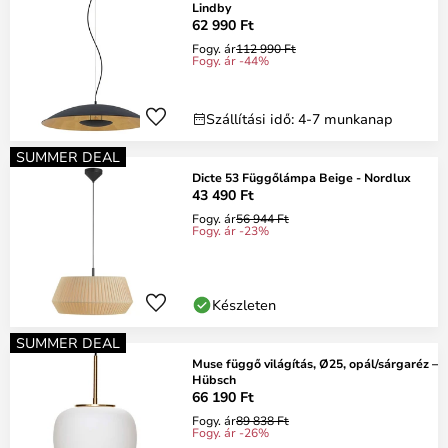
Lindby
62 990 Ft
Fogy. ár
112 990 Ft
Fogy. ár -44%
Szállítási idő: 4-7 munkanap
SUMMER DEAL
Dicte 53 Függőlámpa Beige - Nordlux
43 490 Ft
Fogy. ár
56 944 Ft
Fogy. ár -23%
Készleten
SUMMER DEAL
Muse függő világítás, Ø25, opál/sárgaréz –
Hübsch
66 190 Ft
Fogy. ár
89 838 Ft
Fogy. ár -26%