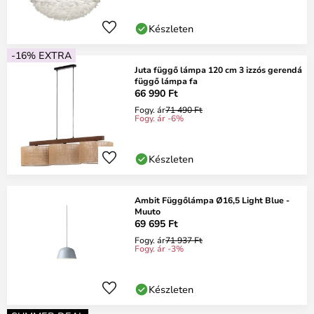
Készleten
-16% EXTRA
Juta függő lámpa 120 cm 3 izzós gerendá
függő lámpa fa
66 990 Ft
Fogy. ár
71 490 Ft
Fogy. ár -6%
Készleten
Ambit Függőlámpa Ø16,5 Light Blue -
Muuto
69 695 Ft
Fogy. ár
71 937 Ft
Fogy. ár -3%
Készleten