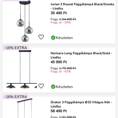
Jurian 3 Round Függőlámpá Black/Smoke
- Lindby
35 490 Ft
Fogy. ár
54 490 Ft
Fogy. ár -34%
Készleten
-16% EXTRA
Narisara Long Függőlámpa Black/Gold -
Lindby
45 990 Ft
Fogy. ár
79 490 Ft
Fogy. ár -42%
Készleten
-16% EXTRA
Drakar 3 Függőlámpa Ø25 Világos Kék -
Lindby
58 490 Ft
Fogy. ár
91 990 Ft