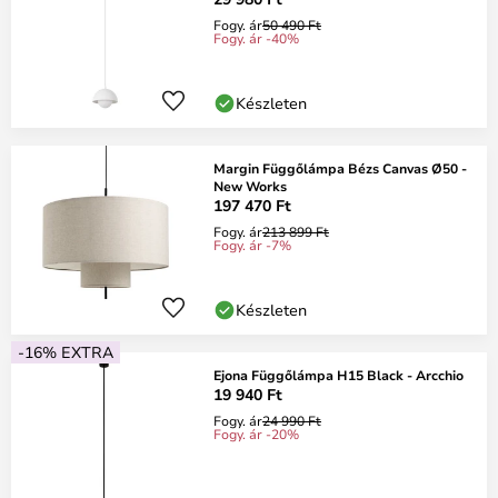
Fogy. ár
50 490 Ft
Fogy. ár -40%
Készleten
Margin Függőlámpa Bézs Canvas Ø50 -
New Works
197 470 Ft
Fogy. ár
213 899 Ft
Fogy. ár -7%
Készleten
-16% EXTRA
Ejona Függőlámpa H15 Black - Arcchio
19 940 Ft
Fogy. ár
24 990 Ft
Fogy. ár -20%