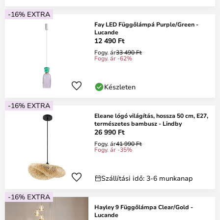
-16% EXTRA
Fay LED Függőlámpá Purple/Green -
Lucande
12 490 Ft
Fogy. ár
33 490 Ft
Fogy. ár -62%
Készleten
-16% EXTRA
Eleane lógó világítás, hossza 50 cm, E27,
természetes bambusz - Lindby
26 990 Ft
Fogy. ár
41 990 Ft
Fogy. ár -35%
Szállítási idő: 3-6 munkanap
-16% EXTRA
Hayley 9 Függőlámpa Clear/Gold -
Lucande