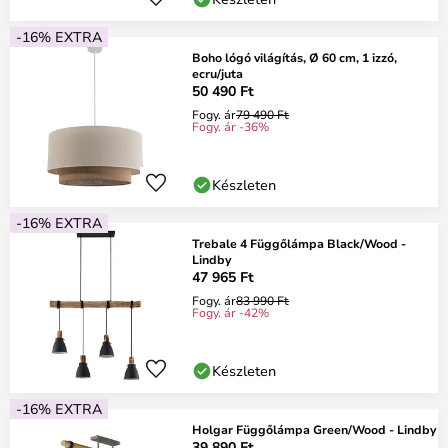
-16% EXTRA
Boho lógó világítás, Ø 60 cm, 1 izzó,
ecru/juta
50 490 Ft
Fogy. ár
79 490 Ft
Fogy. ár -36%
Készleten
-16% EXTRA
Trebale 4 Függőlámpa Black/Wood -
Lindby
47 965 Ft
Fogy. ár
83 990 Ft
Fogy. ár -42%
Készleten
-16% EXTRA
Holgar Függőlámpa Green/Wood - Lindby
39 890 Ft