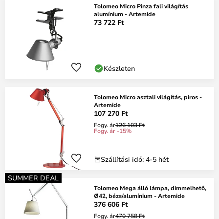
Tolomeo Micro Pinza fali világítás
alumínium - Artemide
73 722 Ft
Készleten
Tolomeo Micro asztali világítás, piros -
Artemide
107 270 Ft
Fogy. ár
126 103 Ft
Fogy. ár -15%
Szállítási idő: 4-5 hét
SUMMER DEAL
Tolomeo Mega álló lámpa, dimmelhető,
Ø42, bézs/alumínium - Artemide
376 606 Ft
Fogy. ár
470 758 Ft