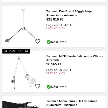
Tolomeo Due Bracci Függőlámpa
Aluminium - Artemide
221 815 Ft
Fogy. ár
263 847 Ft
Fogy. ár -16%
Készleten
SUMMER DEAL
Tolomeo MINI Parete Fali Lámpa White -
Artemide
96 565 Ft
Fogy. ár
120 707 Ft
Fogy. ár -20%
Készleten
Tolomeo Micro Pinza LED Fali Lámpa
Aluminium - Artemide