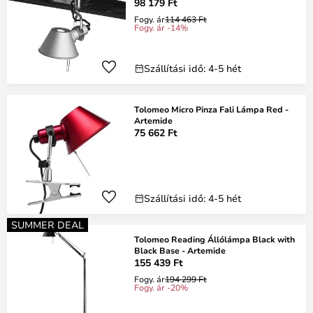
98 179 Ft
Fogy. ár
114 463 Ft
Fogy. ár -14%
Szállítási idő: 4-5 hét
Tolomeo Micro Pinza Fali Lámpa Red -
Artemide
75 662 Ft
Szállítási idő: 4-5 hét
SUMMER DEAL
Tolomeo Reading Állólámpa Black with
Black Base - Artemide
155 439 Ft
Fogy. ár
194 299 Ft
Fogy. ár -20%