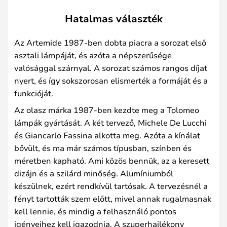
Hatalmas választék
Az Artemide 1987-ben dobta piacra a sorozat első
asztali lámpáját, és azóta a népszerűsége
valósággal szárnyal. A sorozat számos rangos díjat
nyert, és így sokszorosan elismerték a formáját és a
funkcióját.
Az olasz márka 1987-ben kezdte meg a Tolomeo
lámpák gyártását. A két tervező, Michele De Lucchi
és Giancarlo Fassina alkotta meg. Azóta a kínálat
bővült, és ma már számos típusban, színben és
méretben kapható. Ami közös bennük, az a keresett
dizájn és a szilárd minőség. Alumíniumból
készülnek, ezért rendkívül tartósak. A tervezésnél a
fényt tartották szem előtt, mivel annak rugalmasnak
kell lennie, és mindig a felhasználó pontos
igényeihez kell igazodnia. A szuperhajlékony