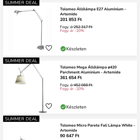
SUMMER DEAL
Tolomeo Állólámpa E27 Aluminium -
Artemide
201 853 Ft
Fogy. ár
252 317 Ft
Fogy. ár -20%
Készleten
SUMMER DEAL
Tolomeo Mega Állólámpa ø420
Parchment Aluminium - Artemide
361 654 Ft
Fogy. ár
452 068 Ft
Fogy. ár -20%
Készleten
SUMMER DEAL
Tolomeo Micro Parete Fali Lámpa White -
Artemide
90 647 Ft