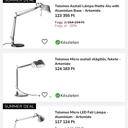
Tolomeo Asztali Lámpa Matte Alu with
Aluminium Base - Artemide
123 355 Ft
Fogy. ár
154 194 Ft
Fogy. ár -20%
Készleten
Tolomeo Micro asztali világítás, fekete -
Artemide
124 163 Ft
Készleten
SUMMER DEAL
Tolomeo Micro LED Fali Lámpa -
Aluminium - Artemide
117 124 Ft