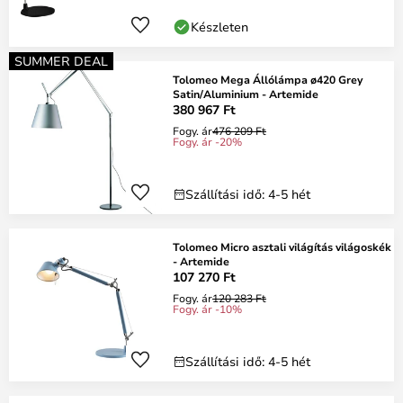
Készleten
SUMMER DEAL
Tolomeo Mega Állólámpa ø420 Grey
Satin/Aluminium - Artemide
380 967 Ft
Fogy. ár
476 209 Ft
Fogy. ár -20%
Szállítási idő: 4-5 hét
Tolomeo Micro asztali világítás világoskék
- Artemide
107 270 Ft
Fogy. ár
120 283 Ft
Fogy. ár -10%
Szállítási idő: 4-5 hét