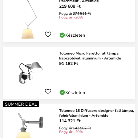
Parchment - Artemide
219 608 Ft
Fogy. ár
274 511 Ft
Fogy. ár -20%
Készleten
Tolomeo Micro Faretto fali lámpa
kapcsolóval, alumínium - Artemide
91 182 Ft
Készleten
SUMMER DEAL
Tolomeo 18 Diffusore designer fali lámpa,
fehér/alumínium - Artemide
114 321 Ft
Fogy. ár
142 902 Ft
Fogy. ár -20%