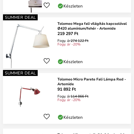
Készleten
SUMMER DEAL
Tolomeo Mega fali világítás kapcsolóval
Ø420 alumínium/fehér - Artemide
219 297 Ft
Fogy. ár
274 122 Ft
Fogy. ár -20%
Készleten
SUMMER DEAL
Tolomeo Micro Parete Fali Lámpa Red -
Artemide
91 892 Ft
Fogy. ár
114 866 Ft
Fogy. ár -20%
Készleten