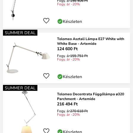
Fogy. ár
146 406 Ft
Fogy. ár -20%
Készleten
SUMMER DEAL
Tolomeo Asztali Lámpa E27 White with
White Base - Artemide
124 600 Ft
Fogy. ár
155 751 Ft
Fogy. ár -20%
Készleten
SUMMER DEAL
Tolomeo Decentrata Függőlámpa ø320
Parchment - Artemide
216 494 Ft
Fogy. ár
270 618 Ft
Fogy. ár -20%
Készleten