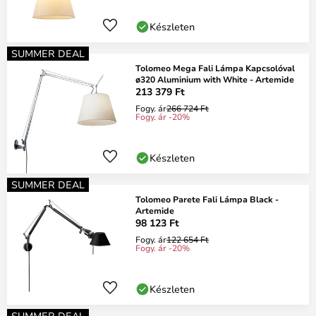
Készleten
SUMMER DEAL
Tolomeo Mega Fali Lámpa Kapcsolóval
ø320 Aluminium with White - Artemide
213 379 Ft
Fogy. ár
266 724 Ft
Fogy. ár -20%
Készleten
SUMMER DEAL
Tolomeo Parete Fali Lámpa Black -
Artemide
98 123 Ft
Fogy. ár
122 654 Ft
Fogy. ár -20%
Készleten
SUMMER DEAL