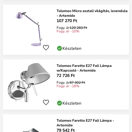
Tolomeo Micro asztali világítás, levendula
- Artemide
107 270 Ft
Fogy. ár
120 283 Ft
Fogy. ár -10%
Készleten
Tolomeo Faretto E27 Fali Lámpa
w/Kapcsoló - Artemide
72 726 Ft
Fogy. ár
87 302 Ft
Fogy. ár -16%
Készleten
Tolomeo Faretto E27 Fali Lámpa -
Artemide
79 542 Ft