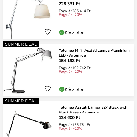
228 331 Ft
Fogy. ár
285 414 Ft
Fogy. ár -20%
Készleten
SUMMER DEAL
Tolomeo MINI Asztali Lámpa Aluminium
LED - Artemide
154 193 Ft
Fogy. ár
192 742 Ft
Fogy. ár -20%
Készleten
SUMMER DEAL
Tolomeo Asztali Lámpa E27 Black with
Black Base - Artemide
124 600 Ft
Fogy. ár
155 751 Ft
Fogy. ár -20%