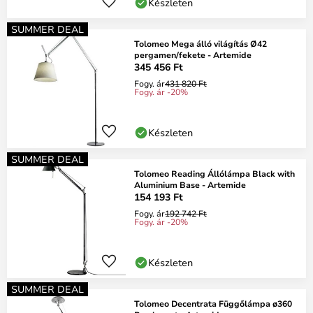
Készleten
SUMMER DEAL
Tolomeo Mega álló világítás Ø42
pergamen/fekete - Artemide
345 456 Ft
Fogy. ár
431 820 Ft
Fogy. ár -20%
Készleten
SUMMER DEAL
Tolomeo Reading Állólámpa Black with
Aluminium Base - Artemide
154 193 Ft
Fogy. ár
192 742 Ft
Fogy. ár -20%
Készleten
SUMMER DEAL
Tolomeo Decentrata Függőlámpa ø360