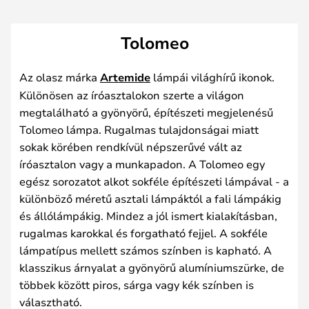
Tolomeo
Az olasz márka
Artemide
lámpái világhírű ikonok.
Különösen az íróasztalokon szerte a világon
megtalálható a gyönyörű, építészeti megjelenésű
Tolomeo lámpa. Rugalmas tulajdonságai miatt
sokak körében rendkívül népszerűvé vált az
íróasztalon vagy a munkapadon. A Tolomeo egy
egész sorozatot alkot sokféle építészeti lámpával - a
különböző méretű asztali lámpáktól a fali lámpákig
és állólámpákig. Mindez a jól ismert kialakításban,
rugalmas karokkal és forgatható fejjel. A sokféle
lámpatípus mellett számos színben is kapható. A
klasszikus árnyalat a gyönyörű alumíniumszürke, de
többek között piros, sárga vagy kék színben is
választható.