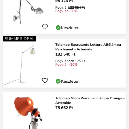
98 123 Ft
Fogy. ár
122 654 Ft
Fogy. ár -20%
Készleten
SUMMER DEAL
Tolomeo Basculante Lettura Állólámpa
Parchment - Artemide
182 540 Ft
Fogy. ár
228 175 Ft
Fogy. ár -20%
Készleten
Tolomeo Micro Pinza Fali Lámpa Orange -
Artemide
75 662 Ft