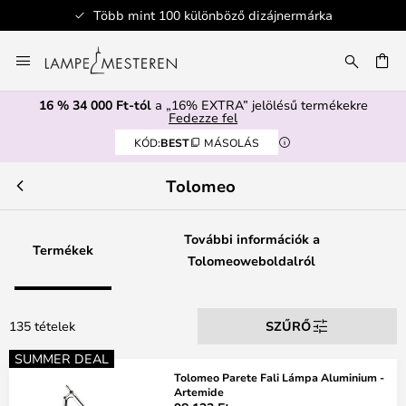
Több mint 100 különböző dizájnermárka
Ugrás
a
SÉS
tartalomhoz
16 % 34 000 Ft-tól
a „16% EXTRA” jelölésű termékekre
Fedezze fel
KÓD:
BEST
MÁSOLÁS
Tolomeo
További információk a
Termékek
Tolomeoweboldalról
135 tételek
SZŰRŐ
SUMMER DEAL
Tolomeo Parete Fali Lámpa Aluminium -
Artemide