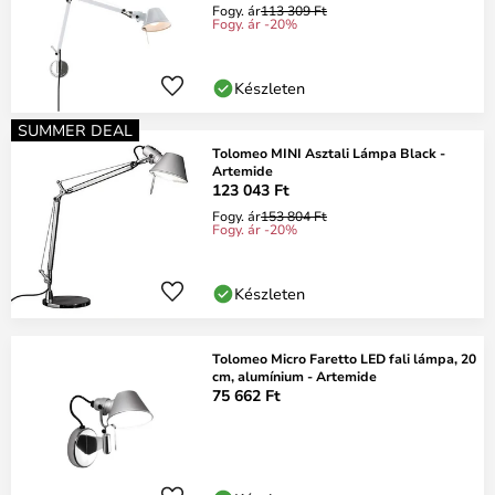
Fogy. ár
113 309 Ft
Fogy. ár -20%
Készleten
SUMMER DEAL
Tolomeo MINI Asztali Lámpa Black -
Artemide
123 043 Ft
Fogy. ár
153 804 Ft
Fogy. ár -20%
Készleten
Tolomeo Micro Faretto LED fali lámpa, 20
cm, alumínium - Artemide
75 662 Ft