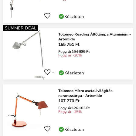
Készleten
SUMMER DEAL
Tolomeo Reading Állólámpa Aluminium -
Artemide
155 751 Ft
Fogy. ár
194 689 Ft
Fogy. ár -20%
Készleten
Tolomeo Micro asztali világítás
narancssárga - Artemide
107 270 Ft
Fogy. ár
126 103 Ft
Fogy. ár -15%
Készleten