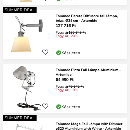
SUMMER DEAL
Tolomeo Parete Diffusore fali lámpa,
bézs, Ø24 cm - Artemide
127 716 Ft
Fogy. ár
159 645 Ft
Fogy. ár -20%
Készleten
Tolomeo Pinza Fali Lámpa Aluminium -
Artemide
64 990 Ft
Fogy. ár
79 542 Ft
Fogy. ár -18%
Készleten
SUMMER DEAL
Tolomeo Mega Fali Lámpa with Dimmer
ø320 Aluminium with White - Artemide