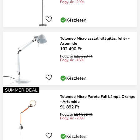
Fogy. ár -20%
Készleten
Tolomeo Micro asztali világítás, fehér -
Artemide
102 490 Ft
Fogy. ár
122 223 Ft
Fogy. ár -16%
Készleten
SUMMER DEAL
Tolomeo Micro Parete Fali Lámpa Orange
- Artemide
91 892 Ft
Fogy. ár
114 866 Ft
Fogy. ár -20%
Készleten