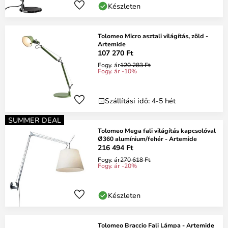
Készleten
Tolomeo Micro asztali világítás, zöld -
Artemide
107 270 Ft
Fogy. ár
120 283 Ft
Fogy. ár -10%
Szállítási idő: 4-5 hét
SUMMER DEAL
Tolomeo Mega fali világítás kapcsolóval
Ø360 alumínium/fehér - Artemide
216 494 Ft
Fogy. ár
270 618 Ft
Fogy. ár -20%
Készleten
Tolomeo Braccio Fali Lámpa - Artemide