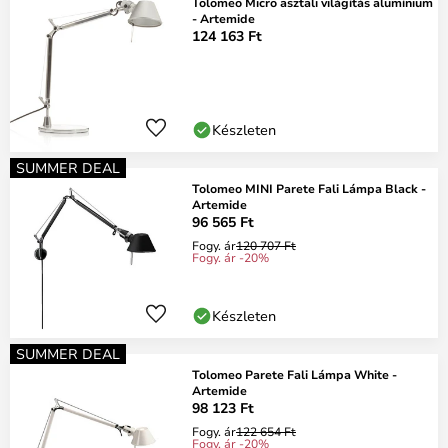
Tolomeo Micro asztali világítás alumínium
- Artemide
124 163 Ft
Készleten
SUMMER DEAL
Tolomeo MINI Parete Fali Lámpa Black -
Artemide
96 565 Ft
Fogy. ár
120 707 Ft
Fogy. ár -20%
Készleten
SUMMER DEAL
Tolomeo Parete Fali Lámpa White -
Artemide
98 123 Ft
Fogy. ár
122 654 Ft
Fogy. ár -20%