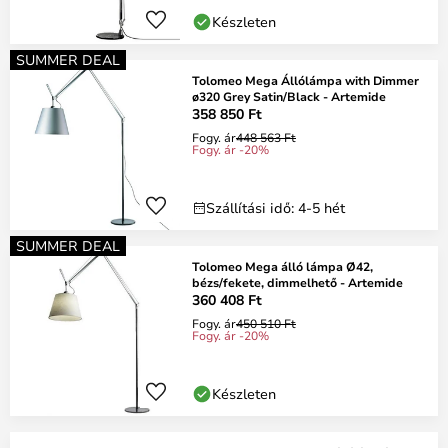
Készleten
SUMMER DEAL
Tolomeo Mega Állólámpa with Dimmer
ø320 Grey Satin/Black - Artemide
358 850 Ft
Fogy. ár
448 563 Ft
Fogy. ár -20%
Szállítási idő: 4-5 hét
SUMMER DEAL
Tolomeo Mega álló lámpa Ø42,
bézs/fekete, dimmelhető - Artemide
360 408 Ft
Fogy. ár
450 510 Ft
Fogy. ár -20%
Készleten