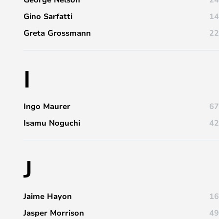
Gino Sarfatti
14
Greta Grossmann
22
I
Ingo Maurer
67
Isamu Noguchi
42
J
Jaime Hayon
16
Jasper Morrison
49