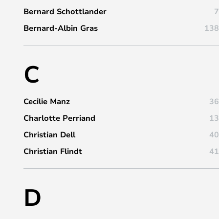
Bernard Schottlander
7
Bernard-Albin Gras
138
C
Cecilie Manz
36
Charlotte Perriand
13
Christian Dell
40
Christian Flindt
41
D