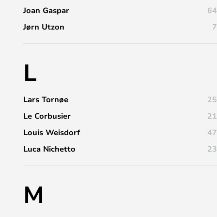
Joan Gaspar
64
Jørn Utzon
7
L
Lars Tornøe
25
Le Corbusier
21
Louis Weisdorf
47
Luca Nichetto
23
M