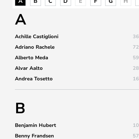
A
B
C
D
E
F
G
H
A
Achille Castiglioni
36
Adriano Rachele
72
Alberto Meda
59
Alvar Aalto
28
Andrea Tosetto
16
B
Benjamin Hubert
10
Benny Frandsen
57