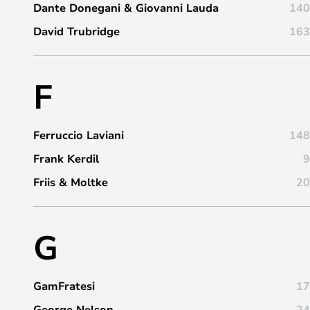
Dante Donegani & Giovanni Lauda
140
David Trubridge
163
F
Ferruccio Laviani
148
Frank Kerdil
9
Friis & Moltke
20
G
GamFratesi
17
George Nelson
24