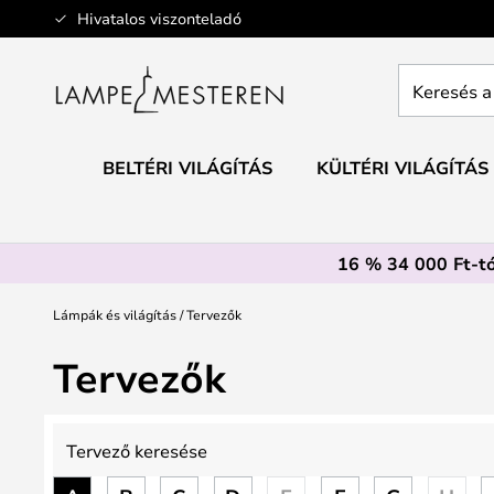
Ugrás
Hivatalos viszonteladó
a
tartalomhoz
Keresés
a
teljes
webáruház
BELTÉRI VILÁGÍTÁS
KÜLTÉRI VILÁGÍTÁS
itt...
16 % 34 000 Ft-tó
Lámpák és világítás
Tervezők
Tervezők
Tervező
keresése