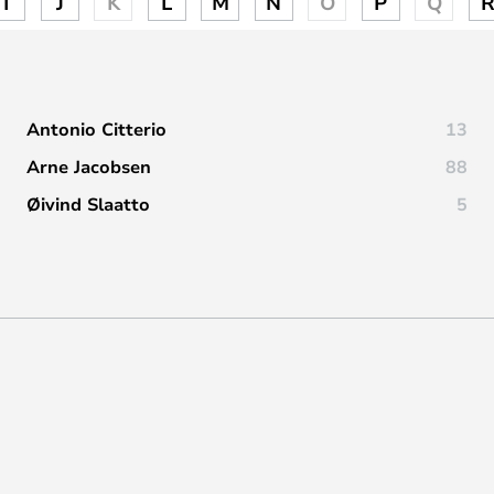
I
J
K
L
M
N
O
P
Q
Antonio Citterio
13
Arne Jacobsen
88
Øivind Slaatto
5