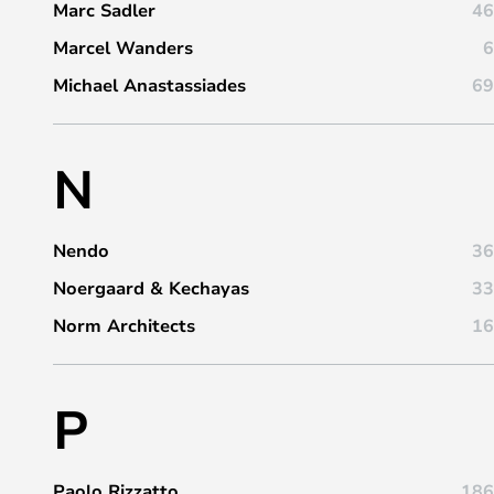
Marc Sadler
46
Marcel Wanders
6
Michael Anastassiades
69
N
Nendo
36
Noergaard & Kechayas
33
Norm Architects
16
P
Paolo Rizzatto
186