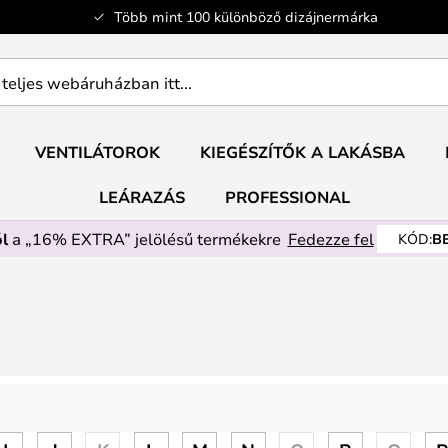
Több mint 100 különböző dizájnermárka
ban
VENTILÁTOROK
KIEGÉSZÍTŐK A LAKÁSBA
LEÁRAZÁS
PROFESSIONAL
l
a „16% EXTRA” jelölésű termékekre
Fedezze fel
KÓD:
B