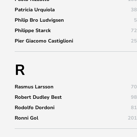
Patricia Urquiola
38
Philip Bro Ludvigsen
5
Philippe Starck
72
Pier Giacomo Castiglioni
25
R
Rasmus Larsson
70
Robert Dudley Best
98
Rodolfo Dordoni
81
Ronni Gol
201