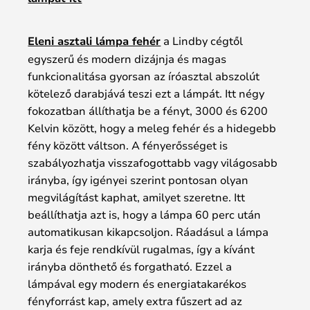
Eleni asztali lámpa fehér
a Lindby cégtől
egyszerű és modern dizájnja és magas
funkcionalitása gyorsan az íróasztal abszolút
kötelező darabjává teszi ezt a lámpát. Itt négy
fokozatban állíthatja be a fényt, 3000 és 6200
Kelvin között, hogy a meleg fehér és a hidegebb
fény között váltson. A fényerősséget is
szabályozhatja visszafogottabb vagy világosabb
irányba, így igényei szerint pontosan olyan
megvilágítást kaphat, amilyet szeretne. Itt
beállíthatja azt is, hogy a lámpa 60 perc után
automatikusan kikapcsoljon. Ráadásul a lámpa
karja és feje rendkívül rugalmas, így a kívánt
irányba dönthető és forgatható. Ezzel a
lámpával egy modern és energiatakarékos
fényforrást kap, amely extra fűszert ad az