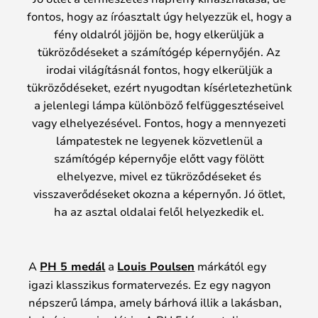
fontos, hogy az íróasztalt úgy helyezzük el, hogy a
fény oldalról jöjjön be, hogy elkerüljük a
tükröződéseket a számítógép képernyőjén. Az
irodai világításnál fontos, hogy elkerüljük a
tükröződéseket, ezért nyugodtan kísérletezhetünk
a jelenlegi lámpa különböző felfüggesztéseivel
vagy elhelyezésével. Fontos, hogy a mennyezeti
lámpatestek ne legyenek közvetlenül a
számítógép képernyője előtt vagy fölött
elhelyezve, mivel ez tükröződéseket és
visszaverődéseket okozna a képernyőn. Jó ötlet,
ha az asztal oldalai felől helyezkedik el.
A
PH 5 medál
a
Louis Poulsen
márkától egy
igazi klasszikus formatervezés. Ez egy nagyon
népszerű lámpa, amely bárhová illik a lakásban,