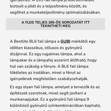
biztosít a jólét és a teljesítmény között, és
segíthet a munkateljesítmény optimalizálásában.
A FLOS TELJES 265-ÖS SOROZATÁT ITT
TEKINTHETI MEG
A Bestlite BL6 fali lámpa a
GUBI
márkától egy
időtlen klasszikus, stílusos és gyönyörű
dizájnnal. Ez egy rugalmas lámpa, ahol a
lámpakar és a lámpafej aszerint állítható, hogy
hol van szükség a fényre. A BL6 fali lámpa
tökéletes az irodában, mivel a fényt az
igényeiknek megfelelően szabályozhatják.
Ez egy olyan fali lámpa, amelyet a tervezők és az
építészek szeretnek, mivel segít javítani a
munkanapjukat. Ez a gyönyörű fali lámpa 9
különböző gyönyörű színkombinációban kapható,