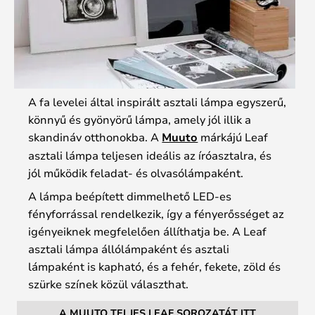
A fa levelei által inspirált asztali lámpa egyszerű,
könnyű és gyönyörű lámpa, amely jól illik a
skandináv otthonokba. A
Muuto
márkájú Leaf
asztali lámpa teljesen ideális az íróasztalra, és
jól működik feladat- és olvasólámpaként.
A lámpa beépített dimmelhető LED-es
fényforrással rendelkezik, így a fényerősséget az
igényeiknek megfelelően állíthatja be. A Leaf
asztali lámpa állólámpaként és asztali
lámpaként is kapható, és a fehér, fekete, zöld és
szürke színek közül választhat.
A MUUTO TELJES LEAF SOROZATÁT ITT