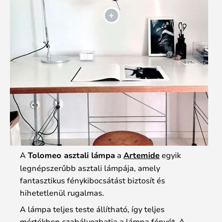
A
Tolomeo asztali lámpa
a
Artemide
egyik
legnépszerűbb asztali lámpája, amely
fantasztikus fénykibocsátást biztosít és
hihetetlenül rugalmas.
A lámpa teljes teste állítható, így teljes
mértékben szabályozhatja a lámpa fényét. A