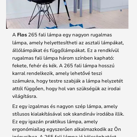
A
Flos
265 fali lámpa egy nagyon rugalmas
lámpa, amely helyettesítheti az asztali lámpákat,
állólámpákat és függőlámpákat. Ez a rendkívül
rugalmas fali lámpa három színben kapható:
fekete, fehér és kék. A 265 fali lámpa hosszú
karral rendelkezik, amely lehetővé teszi
számukra, hogy testre szabják a lámpa helyzetét
attól függően, hogy hol van szükségük az irodai
világításra.
Ez egy izgalmas és nagyon szép lámpa, amely
stílusos kialakításával sok skandináv irodába illik.
Ez egy igazán praktikus lámpa, amely
ergonómiailag egyszerűen alkalmazkodik az Ön
igényeihez. A 265 fali lámpa jó kölcsönhatást