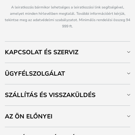
A leiratkozás bármikor lehetséges a leiratkozási link segítségével,
amelyet minden hírlevélben megtalál. További információért kérjük,
tekintse meg az adatvédelmi szabályzatot. Minimális rendelési összeg 94
999 ft.
KAPCSOLAT ÉS SZERVIZ
ÜGYFÉLSZOLGÁLAT
SZÁLLÍTÁS ÉS VISSZAKÜLDÉS
AZ ÖN ELŐNYEI