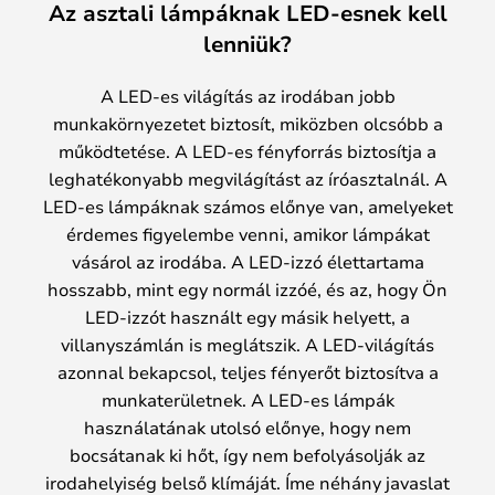
Az asztali lámpáknak LED-esnek kell
lenniük?
A LED-es világítás az irodában jobb
munkakörnyezetet biztosít, miközben olcsóbb a
működtetése. A LED-es fényforrás biztosítja a
leghatékonyabb megvilágítást az íróasztalnál. A
LED-es lámpáknak számos előnye van, amelyeket
érdemes figyelembe venni, amikor lámpákat
vásárol az irodába. A LED-izzó élettartama
hosszabb, mint egy normál izzóé, és az, hogy Ön
LED-izzót használt egy másik helyett, a
villanyszámlán is meglátszik. A LED-világítás
azonnal bekapcsol, teljes fényerőt biztosítva a
munkaterületnek. A LED-es lámpák
használatának utolsó előnye, hogy nem
bocsátanak ki hőt, így nem befolyásolják az
irodahelyiség belső klímáját. Íme néhány javaslat