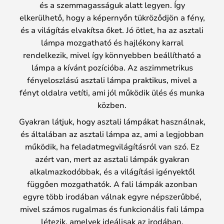
és a szemmagasságuk alatt legyen. Így
elkerülhető, hogy a képernyőn tükröződjön a fény,
és a világítás elvakítsa őket. Jó ötlet, ha az asztali
lámpa mozgatható és hajlékony karral
rendelkezik, mivel így könnyebben beállítható a
lámpa a kívánt pozícióba. Az aszimmetrikus
fényeloszlású asztali lámpa praktikus, mivel a
fényt oldalra vetíti, ami jól működik ülés és munka
közben.
Gyakran látjuk, hogy asztali lámpákat használnak,
és általában az asztali lámpa az, ami a legjobban
működik, ha feladatmegvilágításról van szó. Ez
azért van, mert az asztali lámpák gyakran
alkalmazkodóbbak, és a világítási igényektől
függően mozgathatók. A fali lámpák azonban
egyre több irodában válnak egyre népszerűbbé,
mivel számos rugalmas és funkcionális fali lámpa
létezik, amelyek ideálisak az irodában.