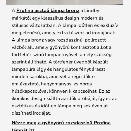
A
Profina asztali lámpa bronz
a Lindby
márkától egy klasszikus design modern és
stílusos változatban. A lámpa időtlen és exkluzív
megjelenésű, amely extra fűszert ad irodájának.
A lámpa bronz vagy rozsdaszínű, polírozott
vázból áll, amely gyönyörű kontrasztot alkot a
törtfehér színű lámpaernyővel, amely szükség
szerint állítható. A törtfehér üvegből készült
lámpabúra lágy és hangulatos fényt áraszt
minden sarokba, amelyet a régi időkre
emlékeztető, hagyományos, zsinóros
húzókapcsolóval könnyen kikapcsolhat. Ez az
ikonikus design kiállta az idők próbáját, így ez az
esztétikus és időtlen lámpa még sok éven át
díszítheti irodáját.
Nézze meg a gyönyörű rozsdaszínű Profina
lámpát itt