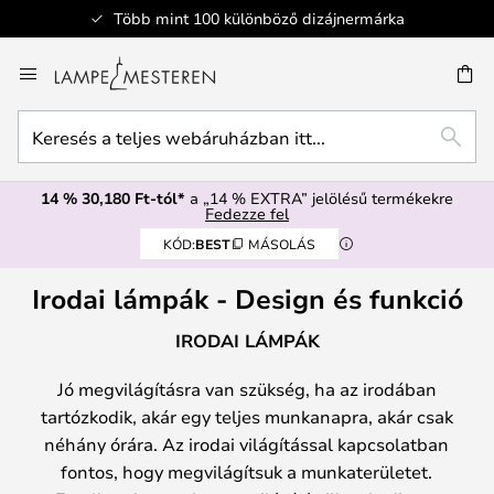
Biztonságos fizetés
Ugrás
a
SÉS
tartalomhoz
Keresés
KERE
a
teljes
14 % 30,180 Ft-tól*
a „14 % EXTRA” jelölésű termékekre
webáruházban
Fedezze fel
itt...
KÓD:
BEST
MÁSOLÁS
Irodai lámpák - Design és funkció
IRODAI LÁMPÁK
Jó megvilágításra van szükség, ha az irodában
tartózkodik, akár egy teljes munkanapra, akár csak
néhány órára. Az irodai világítással kapcsolatban
fontos, hogy megvilágítsuk a munkaterületet.