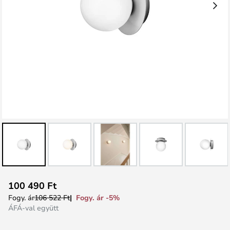
Ugrás
100 490 Ft
a
Fogy. ár -5%
Fogy. ár
106 522 Ft
képgaléria
ÁFÁ-val együtt
elejére