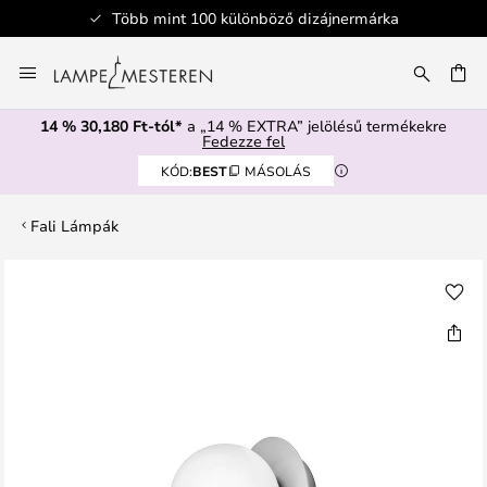
Több mint 100 különböző dizájnermárka
Ugrás
a
SÉS
tartalomhoz
14 % 30,180 Ft-tól*
a „14 % EXTRA” jelölésű termékekre
Fedezze fel
KÓD:
BEST
MÁSOLÁS
Fali Lámpák
Ugrás
a
képgaléria
végére