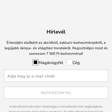
Hírlevél
Értesüljön elsőként az akciókról, exkluzív kedvezményekről, a
legújabb lámpa- és világítási trendekről. Regisztráljon most és
szerezzen 7 500 Ft kedvezményt!
Magánügyfél
Cég
IRATKOZZON FEL
A leiratkozás bármikor lehetséges a leiratkozási link segítségével,
amelyet minden hírlevélben megtalál. További információért kérjük,