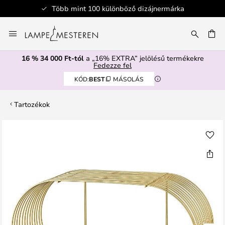
Több mint 100 különböző dizájnermárka
Ugrás
a
SÉS
tartalomhoz
16 % 34 000 Ft-tól
a „16% EXTRA” jelölésű termékekre
Fedezze fel
KÓD:
BEST
MÁSOLÁS
Tartozékok
Ugrás
a
képgaléria
végére