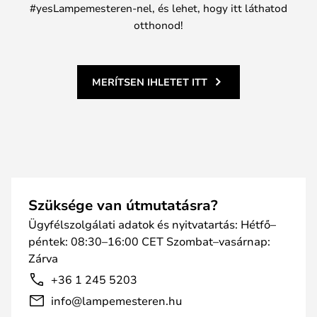
#yesLampemesteren-nel, és lehet, hogy itt láthatod
otthonod!
MERÍTSEN IHLETET ITT
Szüksége van útmutatásra?
Ügyfélszolgálati adatok és nyitvatartás: Hétfő–
péntek: 08:30–16:00 CET Szombat–vasárnap:
Zárva
+36 1 245 5203
info@lampemesteren.hu