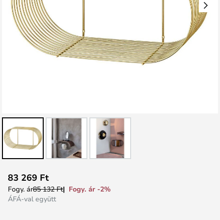
Ugrás
83 269 Ft
a
Fogy. ár -2%
Fogy. ár
85 132 Ft
képgaléria
ÁFÁ-val együtt
elejére