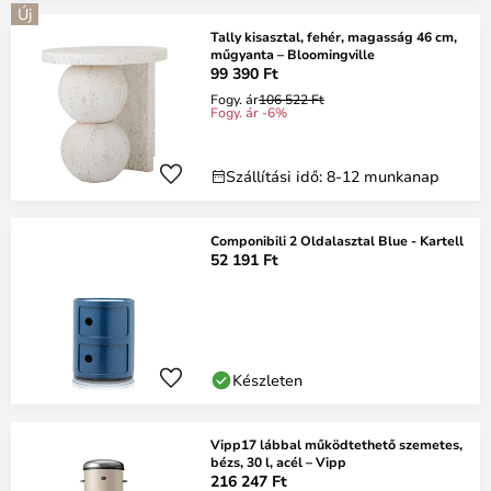
Új
Tally kisasztal, fehér, magasság 46 cm,
műgyanta – Bloomingville
99 390 Ft
Fogy. ár
106 522 Ft
Fogy. ár -6%
Szállítási idő: 8-12 munkanap
Componibili 2 Oldalasztal Blue - Kartell
52 191 Ft
Készleten
Vipp17 lábbal működtethető szemetes,
bézs, 30 l, acél – Vipp
216 247 Ft