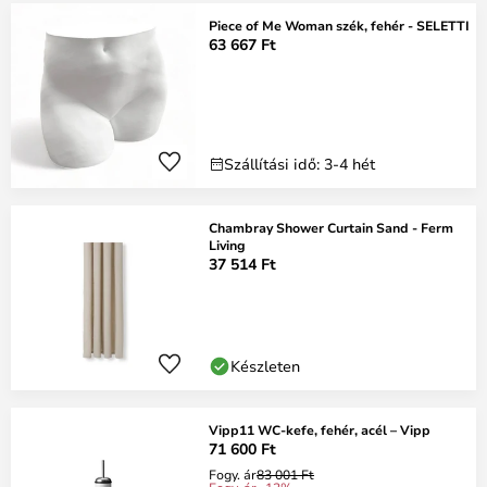
Piece of Me Woman szék, fehér - SELETTI
63 667 Ft
Szállítási idő: 3-4 hét
Chambray Shower Curtain Sand - Ferm
Living
37 514 Ft
Készleten
Vipp11 WC-kefe, fehér, acél – Vipp
71 600 Ft
Fogy. ár
83 001 Ft