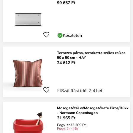
99 657 Ft
Készleten
Terrazza párna, terrakotta széles csíkos
50 x 50 cm - HAY
24 612 Ft
Szállítási idő: 2-4 hét
Mosogatótál w/Mosogatókefe Piros/Bükk
- Normann Copenhagen
31 965 Ft
Fogy. ár
33 389 Ft
Fogy. ár -4%