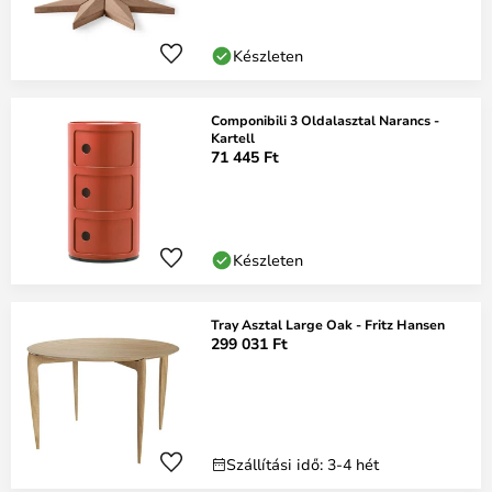
Készleten
Componibili 3 Oldalasztal Narancs -
Kartell
71 445 Ft
Készleten
Tray Asztal Large Oak - Fritz Hansen
299 031 Ft
Szállítási idő: 3-4 hét