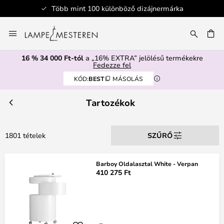
márka
Biztonságos fizetés
Ugrás
a
SÉS
tartalomhoz
16 % 34 000 Ft-tól
a „16% EXTRA” jelölésű termékekre
Fedezze fel
KÓD:
BEST
MÁSOLÁS
Tartozékok
1801 tételek
SZŰRŐ
Barboy Oldalasztal White - Verpan
410 275 Ft