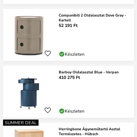
Componibili 2 Oldalasztal Dove Gray -
Kartell
52 191 Ft
Készleten
Barboy Oldalasztal Blue - Verpan
410 275 Ft
Készleten
SUMMER DEAL
Herringbone Ágyneműtartó Asztal
Természetes - Hübsch