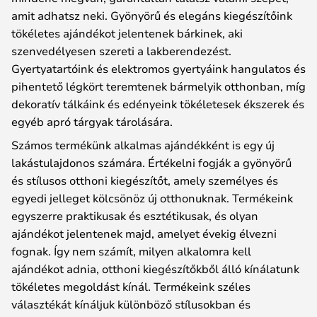
amit adhatsz neki. Gyönyörű és elegáns kiegészítőink
tökéletes ajándékot jelentenek bárkinek, aki
szenvedélyesen szereti a lakberendezést.
Gyertyatartóink és elektromos gyertyáink hangulatos és
pihentető légkört teremtenek bármelyik otthonban, míg
dekoratív tálkáink és edényeink tökéletesek ékszerek és
egyéb apró tárgyak tárolására.
Számos termékünk alkalmas ajándékként is egy új
lakástulajdonos számára. Értékelni fogják a gyönyörű
és stílusos otthoni kiegészítőt, amely személyes és
egyedi jelleget kölcsönöz új otthonuknak. Termékeink
egyszerre praktikusak és esztétikusak, és olyan
ajándékot jelentenek majd, amelyet évekig élvezni
fognak. Így nem számít, milyen alkalomra kell
ajándékot adnia, otthoni kiegészítőkből álló kínálatunk
tökéletes megoldást kínál. Termékeink széles
választékát kínáljuk különböző stílusokban és