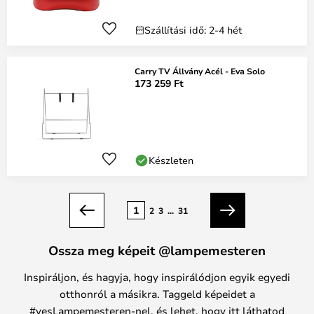
Szállítási idő: 2-4 hét
Carry TV Állvány Acél - Eva Solo
173 259 Ft
Készleten
oldal
1
2
3
...
31
Előző
Következő
Ossza meg képeit @lampemesteren
Inspiráljon, és hagyja, hogy inspirálódjon egyik egyedi
otthonról a másikra. Taggeld képeidet a
#yesLampemesteren-nel, és lehet, hogy itt láthatod