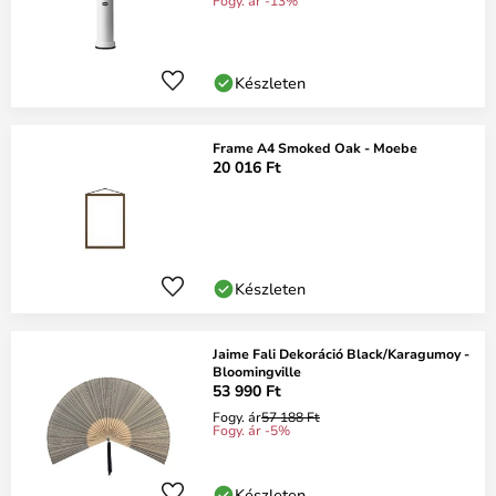
Fogy. ár -13%
Készleten
Frame A4 Smoked Oak - Moebe
20 016 Ft
Készleten
Jaime Fali Dekoráció Black/Karagumoy -
Bloomingville
53 990 Ft
Fogy. ár
57 188 Ft
Fogy. ár -5%
Készleten