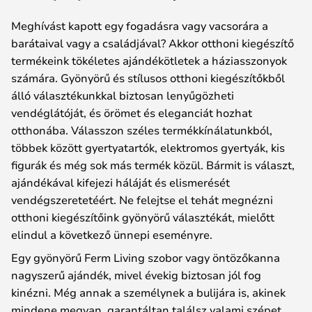
Meghívást kapott egy fogadásra vagy vacsorára a
barátaival vagy a családjával? Akkor otthoni kiegészítő
termékeink tökéletes ajándékötletek a háziasszonyok
számára. Gyönyörű és stílusos otthoni kiegészítőkből
álló választékunkkal biztosan lenyűgözheti
vendéglátóját, és örömet és eleganciát hozhat
otthonába. Válasszon széles termékkínálatunkból,
többek között gyertyatartók, elektromos gyertyák, kis
figurák és még sok más termék közül. Bármit is választ,
ajándékával kifejezi háláját és elismerését
vendégszeretetéért. Ne felejtse el tehát megnézni
otthoni kiegészítőink gyönyörű választékát, mielőtt
elindul a következő ünnepi eseményre.
Egy gyönyörű Ferm Living szobor vagy öntözőkanna
nagyszerű ajándék, mivel évekig biztosan jól fog
kinézni. Még annak a személynek a bulijára is, akinek
mindene megvan, garantáltan találsz valami szépet,