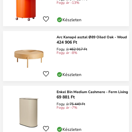
Fogy. ár -13%
Készleten
Arc Kanapé asztal Ø89 Oiled Oak - Woud
424 906 Ft
Fogy. ár
462 917 Ft
Fogy. ár -8%
Készleten
Enkel Bin Medium Cashmere - Ferm Living
69 881 Ft
Fogy. ár
75 449 Ft
Fogy. ár -7%
Készleten