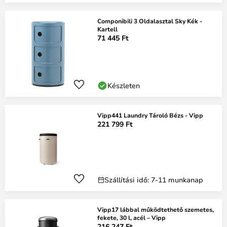
Componibili 3 Oldalasztal Sky Kék -
Kartell
71 445 Ft
Készleten
Vipp441 Laundry Tároló Bézs - Vipp
221 799 Ft
Szállítási idő: 7-11 munkanap
Vipp17 lábbal működtethető szemetes,
fekete, 30 l, acél – Vipp
216 247 Ft