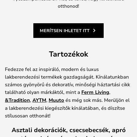
otthonod!
MERÍTSEN IHLETET ITT
Tartozékok
Fedezze fel az inspiráló, modern és luxus
lakberendezési termékek gazdagságát. Kínálatunkban
számos gyönyörű és dekoratív, minőségi háztartási cikk
található olyan márkáktól, mint a
Ferm Living
,
&Tradition
,
AYTM
,
Muuto
és még sok más. Merüljön el
a lakberendezési kiegészítők kínálatában, és díszítse
stílusosan otthonát!
Asztali dekorációk, csecsebecsék, apró