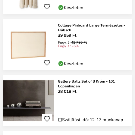
Készleten
Collage Pinboard Large Természetes -
Hübsch
39 959 Ft
Fogy. ár
42 780 Ft
Fogy. ár -6%
Készleten
Gallery Balls Set of 3 Króm - 101
Copenhagen
28 018 Ft
Szállítási idő: 12-17 munkanap