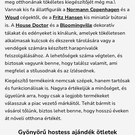
meg otthonának tökéletes kiegészítőjét még ma.\
Vannak kis fa állatfigurák a
Normann Copenhagen
és a
Woud
cégektől, de a
Fritz Hansen
kis miniatűr bútorai
is. A
House Doctor
és a
Bloomingville
dekoratív
tálakat és edényeket is kínálunk, amelyek tökéletesen
alkalmasak kulcsok és ékszerek tárolására vagy a
vendégek számára készített harapnivalók
felszolgálásához. A lehetőségek száma végtelen, és
biztosak vagyunk benne, hogy találsz valamit, ami
megfelel a stílusodnak és az ízlésednek.
Kiegészítő termékeink nemcsak szépek, hanem tartósak
és funkcionálisak is. Nagyra értékeljük a minőséget, és
ügyelünk arra, hogy csak a legjobb termékeket
válasszuk a piac vezető márkáitól. Tehát bármit is
vásárol tőlünk, biztos lehet benne, hogy hosszú éveken
át növeli otthona értékét.
Gyönyörű hostess ajándék ötletek