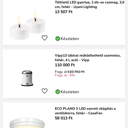
Tölthető LED gyertya, 2 db-os csomag, 3,9
cm, fehér - Uyuni Lighting
13 507 Ft
Készleten
Vipp13 lábbal működtethető szemetes,
fehér, 4 l, acél – Vipp
110 000 Ft
Fogy. ár
110 761 Ft
Fogy. ár -0%
Készleten
ECO PLANO II LED szerelt világítás a
ventilátorra, fehér – CasaFan
58 013 Ft