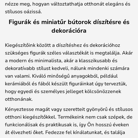
nézze meg, hogyan változtathatja otthonát elegáns és
stílusos oázissá.
Figurák és miniatűr bútorok díszítésre és
dekorációra
Kiegészítőink között a díszítéshez és dekorációhoz
szükséges figurák széles választékát is megtalálja. Akár
a modern és minimalista, akár a klasszikusabb és
dekoratívabb stílust kedveli, nálunk mindenki számára
van valami. Kiváló minőségű anyagokból, például
kerámiából és fából készült figuráinkat úgy terveztük,
hogy egyedi és személyes jelleget kölcsönözzenek
otthonának.
Kényeztesse magát vagy szeretteit gyönyörű és stílusos
otthoni kiegészítőkkel. Termékeink nem csak szépek, de
funkcionálisak és praktikusak is, így Ön hosszú éveken
át élvezheti őket. Fedezze fel kínálatunkat, és találja