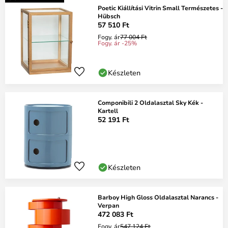
Poetic Kiállítási Vitrin Small Természetes -
Hübsch
57 510 Ft
Fogy. ár
77 004 Ft
Fogy. ár -25%
Készleten
Componibili 2 Oldalasztal Sky Kék -
Kartell
52 191 Ft
Készleten
Barboy High Gloss Oldalasztal Narancs -
Verpan
472 083 Ft
Fogy. ár
547 124 Ft