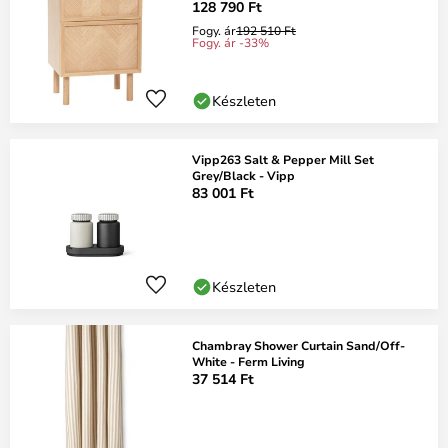
128 790 Ft
Fogy. ár
192 510 Ft
Fogy. ár -33%
Készleten
Vipp263 Salt & Pepper Mill Set
Grey/Black - Vipp
83 001 Ft
Készleten
Chambray Shower Curtain Sand/Off-
White - Ferm Living
37 514 Ft