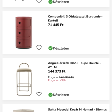
Készleten
Componibili 3 Oldalasztal Burgundy -
Kartell
71 445 Ft
Készleten
Angui Bárszék H82,5 Taupe Bouclé -
AYTM
144 373 Ft
Fogy. ár
149 302 Ft
Fogy. ár -3%
Készleten
Sahla Mosodai Kosár M Nomad - Blomus