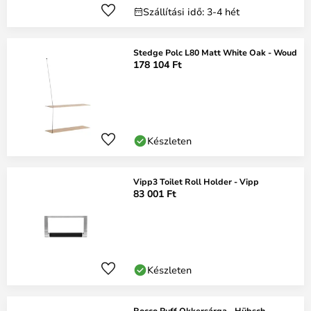
Szállítási idő: 3-4 hét
Stedge Polc L80 Matt White Oak - Woud
178 104 Ft
Készleten
Vipp3 Toilet Roll Holder - Vipp
83 001 Ft
Készleten
Rocco Puff Okkersárga - Hübsch