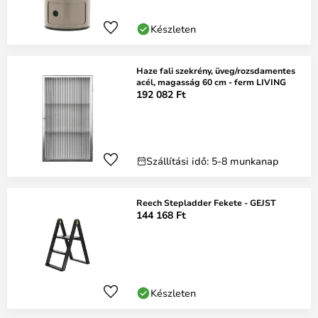
Készleten
Haze fali szekrény, üveg/rozsdamentes
acél, magasság 60 cm - ferm LIVING
192 082 Ft
Szállítási idő: 5-8 munkanap
Reech Stepladder Fekete - GEJST
144 168 Ft
Készleten