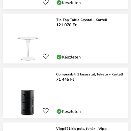
Készleten
Tip Top Table Crystal - Kartell
121 070 Ft
Készleten
Componibili 3 kisasztal, fekete – Kartell
71 445 Ft
Készleten
Vipp921 kis polc, fehér – Vipp