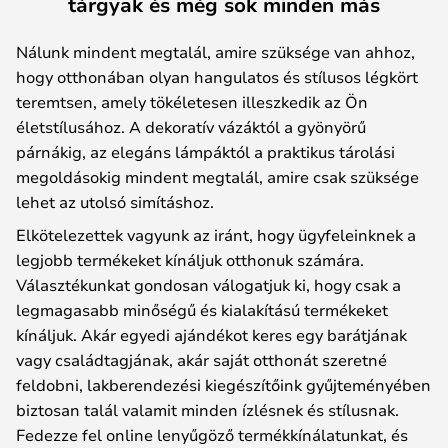
tárgyak és még sok minden más
Nálunk mindent megtalál, amire szüksége van ahhoz,
hogy otthonában olyan hangulatos és stílusos légkört
teremtsen, amely tökéletesen illeszkedik az Ön
életstílusához. A dekoratív vázáktól a gyönyörű
párnákig, az elegáns lámpáktól a praktikus tárolási
megoldásokig mindent megtalál, amire csak szüksége
lehet az utolsó simításhoz.
Elkötelezettek vagyunk az iránt, hogy ügyfeleinknek a
legjobb termékeket kínáljuk otthonuk számára.
Választékunkat gondosan válogatjuk ki, hogy csak a
legmagasabb minőségű és kialakítású termékeket
kínáljuk. Akár egyedi ajándékot keres egy barátjának
vagy családtagjának, akár saját otthonát szeretné
feldobni, lakberendezési kiegészítőink gyűjteményében
biztosan talál valamit minden ízlésnek és stílusnak.
Fedezze fel online lenyűgöző termékkínálatunkat, és