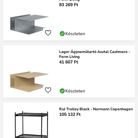
83 269 Ft
Készleten
Lager Ágyneműtartó Asztal Cashmere -
Ferm Living
41 607 Ft
Készleten
Rul Trolley Black - Normann Copenhagen
105 132 Ft