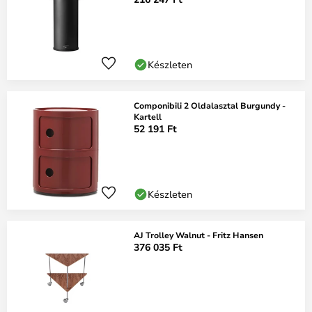
Készleten
Componibili 2 Oldalasztal Burgundy -
Kartell
52 191 Ft
Készleten
AJ Trolley Walnut - Fritz Hansen
376 035 Ft