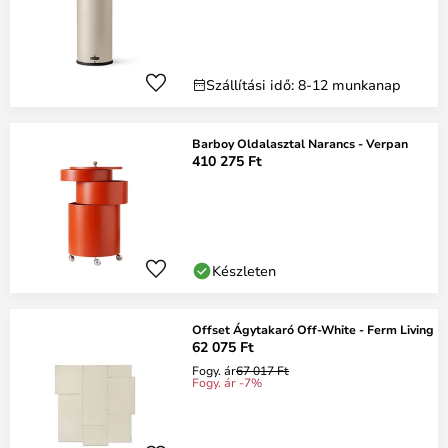
Szállítási idő: 8-12 munkanap
Barboy Oldalasztal Narancs - Verpan
410 275 Ft
Készleten
Offset Ágytakaró Off-White - Ferm Living
62 075 Ft
Fogy. ár
67 017 Ft
Fogy. ár -7%