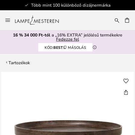
Több mint 100 különböző dizájnermárka
Ugrás
a
SÉS
tartalomhoz
16 % 34 000 Ft-tól
a „16% EXTRA” jelölésű termékekre
Fedezze fel
KÓD:
BEST
MÁSOLÁS
Tartozékok
Ugrás
a
képgaléria
végére