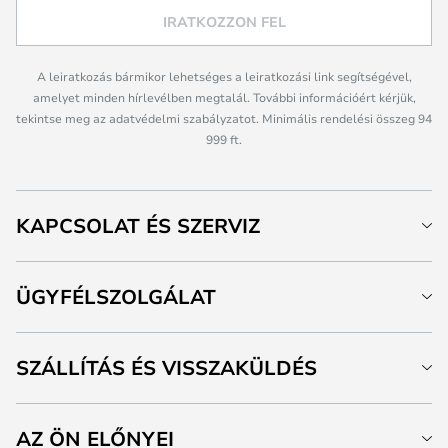
IRATKOZZON FEL
A leiratkozás bármikor lehetséges a leiratkozási link segítségével,
amelyet minden hírlevélben megtalál. További információért kérjük,
tekintse meg az adatvédelmi szabályzatot. Minimális rendelési összeg 94
999 ft.
KAPCSOLAT ÉS SZERVIZ
ÜGYFÉLSZOLGÁLAT
SZÁLLÍTÁS ÉS VISSZAKÜLDÉS
AZ ÖN ELŐNYEI