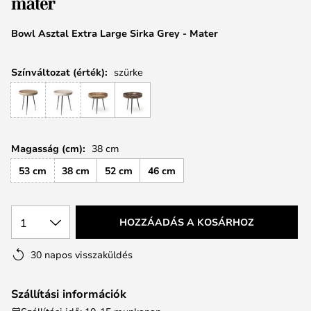
Bowl Asztal Extra Large Sirka Grey - Mater
Színváltozat (érték):
szürke
Magasság (cm):
38 cm
53 cm
38 cm
52 cm
46 cm
1
HOZZÁADÁS A KOSÁRHOZ
30 napos visszaküldés
Szállítási információk