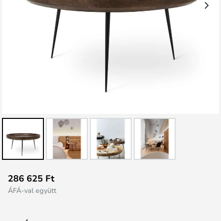
Ugrás
286 625 Ft
a
ÁFÁ-val együtt
képgaléria
elejére