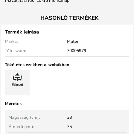
Szállítási idő: 10-15 munkanap
HASONLÓ TERMÉKEK
Termék leírása
Márka:
Mater
Tételszám:
70005979
Tökéletes ezekben a szobákban
Étkező
Méretek
Magasság (cm):
38
Átmérő (cm):
75