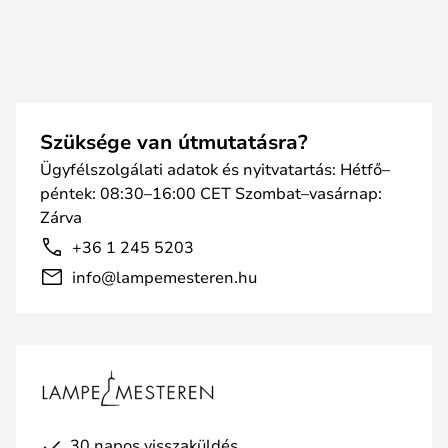
Szüksége van útmutatásra?
Ügyfélszolgálati adatok és nyitvatartás: Hétfő–
péntek: 08:30–16:00 CET Szombat–vasárnap:
Zárva
+36 1 245 5203
info@lampemesteren.hu
30 napos visszaküldés