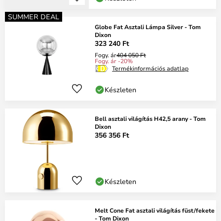
SUMMER DEAL
Globe Fat Asztali Lámpa Silver - Tom
Dixon
323 240 Ft
Fogy. ár
404 050 Ft
Fogy. ár -20%
Termékinformációs adatlap
Készleten
Bell asztali világítás H42,5 arany - Tom
Dixon
356 356 Ft
Készleten
Melt Cone Fat asztali világítás füst/fekete
- Tom Dixon