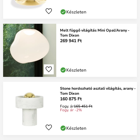
Készleten
Melt függő világítás Mini Opal/Arany -
Tom Dixon
269 941 Ft
Készleten
Stone hordozható asztali világítás, arany -
Tom Dixon
160 875 Ft
Fogy. ár
165 451 Ft
Fogy. ár -2%
Készleten