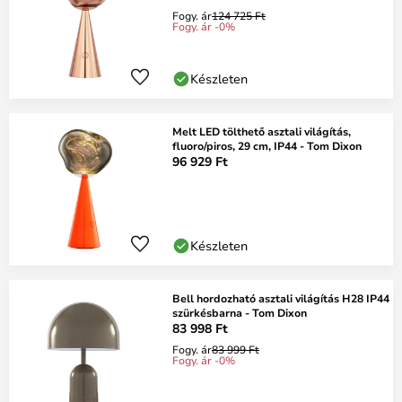
Fogy. ár
124 725 Ft
Fogy. ár -0%
Készleten
Melt LED tölthető asztali világítás,
fluoro/piros, 29 cm, IP44 - Tom Dixon
96 929 Ft
Készleten
Bell hordozható asztali világítás H28 IP44
szürkésbarna - Tom Dixon
83 998 Ft
Fogy. ár
83 999 Ft
Fogy. ár -0%