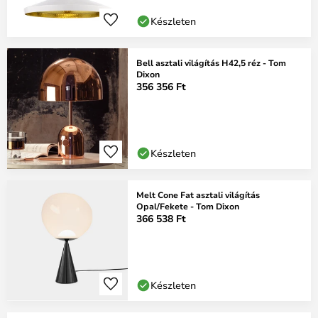
Készleten
Bell asztali világítás H42,5 réz - Tom
Dixon
356 356 Ft
Készleten
Melt Cone Fat asztali világítás
Opal/Fekete - Tom Dixon
366 538 Ft
Készleten