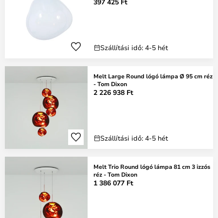
397 425 Ft
Szállítási idő: 4-5 hét
Melt Large Round lógó lámpa Ø 95 cm réz
- Tom Dixon
2 226 938 Ft
Szállítási idő: 4-5 hét
Melt Trio Round lógó lámpa 81 cm 3 izzós
réz - Tom Dixon
1 386 077 Ft