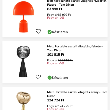
Bell hordozható asztali világítás H28 IP44
Fluoro - Tom Dixon
83 998 Ft
Fogy. ár
83 999 Ft
Fogy. ár -0%
Készleten
Melt Portable asztali világítás, fekete -
Tom Dixon
101 815 Ft
Fogy. ár
101 816 Ft
Fogy. ár -0%
Készleten
Melt Portable asztali világítás arany - Tom
Dixon
124 724 Ft
Fogy. ár
124 725 Ft
Fogy. ár -0%