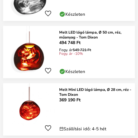
Készleten
Melt LED lógó lámpa, Ø 50 cm, réz,
műanyag - Tom Dixon
494 748 Ft
Fogy. ár
549 721 Ft
Fogy. ár -10%
Készleten
Melt Mini LED lógó lámpa, Ø 28 cm, réz -
Tom Dixon
369 190 Ft
Szállítási idő: 4-5 hét