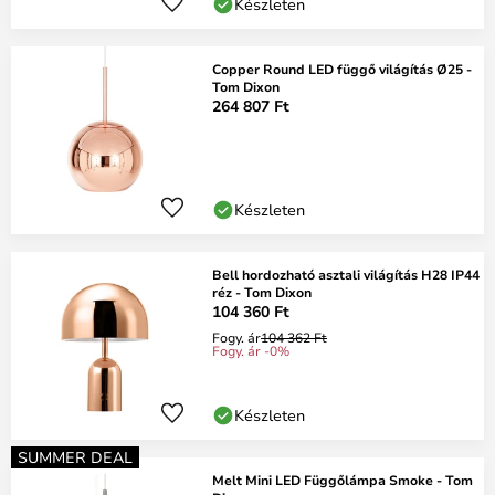
Készleten
Copper Round LED függő világítás Ø25 -
Tom Dixon
264 807 Ft
Készleten
Bell hordozható asztali világítás H28 IP44
réz - Tom Dixon
104 360 Ft
Fogy. ár
104 362 Ft
Fogy. ár -0%
Készleten
SUMMER DEAL
Melt Mini LED Függőlámpa Smoke - Tom