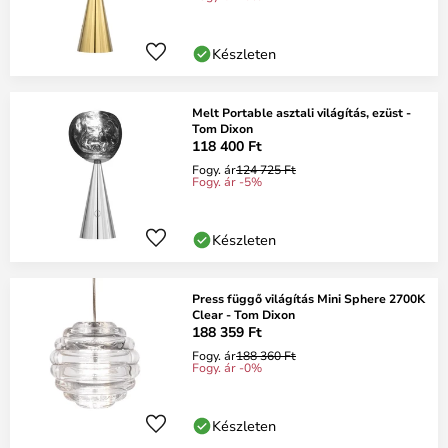
Készleten
Melt Portable asztali világítás, ezüst -
Tom Dixon
118 400 Ft
Fogy. ár
124 725 Ft
Fogy. ár -5%
Készleten
Press függő világítás Mini Sphere 2700K
Clear - Tom Dixon
188 359 Ft
Fogy. ár
188 360 Ft
Fogy. ár -0%
Készleten