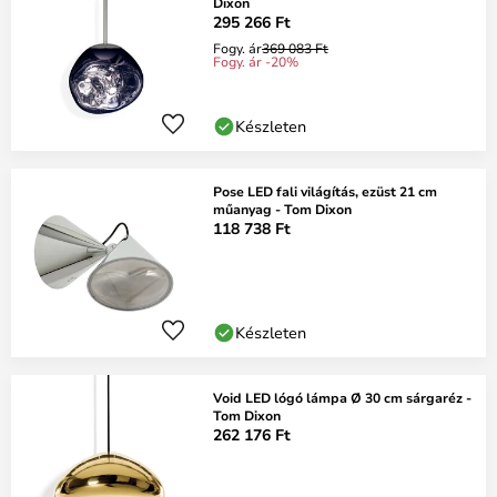
Dixon
295 266 Ft
Fogy. ár
369 083 Ft
Fogy. ár -20%
Készleten
Pose LED fali világítás, ezüst 21 cm
műanyag - Tom Dixon
118 738 Ft
Készleten
Void LED lógó lámpa Ø 30 cm sárgaréz -
Tom Dixon
262 176 Ft