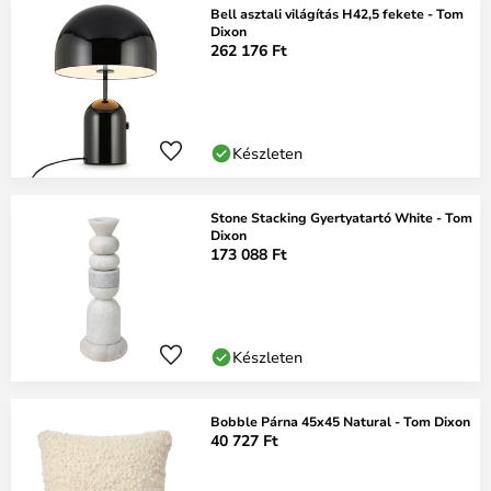
Bell asztali világítás H42,5 fekete - Tom
Dixon
262 176 Ft
Készleten
Stone Stacking Gyertyatartó White - Tom
Dixon
173 088 Ft
Készleten
Bobble Párna 45x45 Natural - Tom Dixon
40 727 Ft