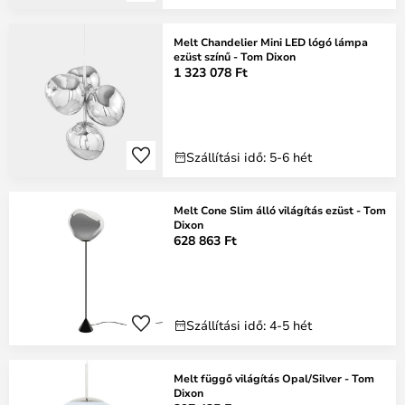
Melt Chandelier Mini LED lógó lámpa
ezüst színű - Tom Dixon
1 323 078 Ft
Szállítási idő: 5-6 hét
Melt Cone Slim álló világítás ezüst - Tom
Dixon
628 863 Ft
Szállítási idő: 4-5 hét
Melt függő világítás Opal/Silver - Tom
Dixon