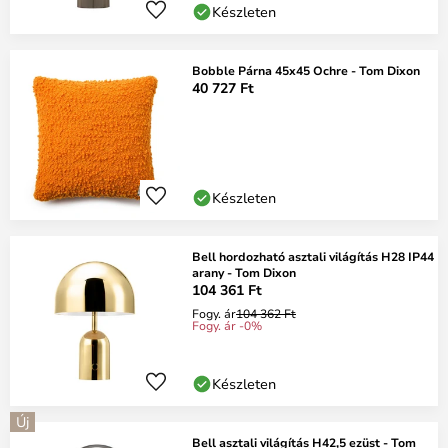
Készleten
Bobble Párna 45x45 Ochre - Tom Dixon
40 727 Ft
Készleten
Bell hordozható asztali világítás H28 IP44
arany - Tom Dixon
104 361 Ft
Fogy. ár
104 362 Ft
Fogy. ár -0%
Készleten
Új
Bell asztali világítás H42,5 ezüst - Tom