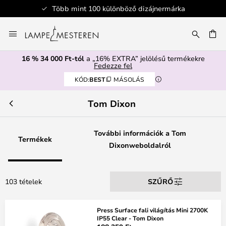
böző dizájnermárka
Biztonságos fi
Ugrás
a
SÉS
tartalomhoz
16 % 34 000 Ft-tól
a „16% EXTRA” jelölésű termékekre
Fedezze fel
KÓD:
BEST
MÁSOLÁS
Tom Dixon
További információk a Tom
Termékek
Dixonweboldalról
103 tételek
SZŰRŐ
Press Surface fali világítás Mini 2700K
IP55 Clear - Tom Dixon