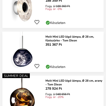
188 359 Ft
Fogy. ár
188 360 Ft
Fogy. ár -0%
Készleten
Melt Mini LED lógó lámpa, Ø 28 cm,
füstszürke - Tom Dixon
351 367 Ft
Készleten
SUMMER DEAL
Melt Mini LED lógó lámpa, Ø 28 cm, arany
- Tom Dixon
278 924 Ft
Fogy. ár
348 656 Ft
Fogy. ár -20%