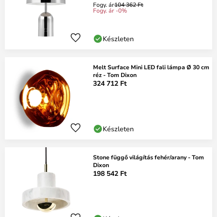
Fogy. ár
104 362 Ft
Fogy. ár -0%
Készleten
Melt Surface Mini LED fali lámpa Ø 30 cm
réz - Tom Dixon
324 712 Ft
Készleten
Stone függő világítás fehér/arany - Tom
Dixon
198 542 Ft