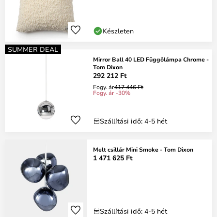
Készleten
SUMMER DEAL
Mirror Ball 40 LED Függőlámpa Chrome -
Tom Dixon
292 212 Ft
Fogy. ár
417 446 Ft
Fogy. ár -30%
Szállítási idő: 4-5 hét
Melt csillár Mini Smoke - Tom Dixon
1 471 625 Ft
Szállítási idő: 4-5 hét