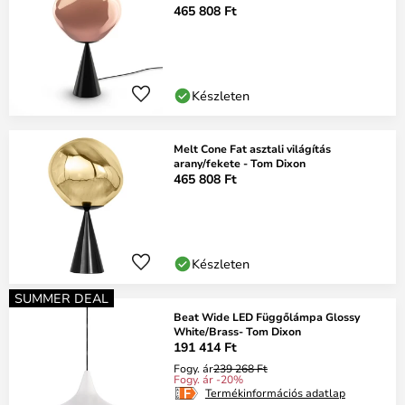
465 808 Ft
Készleten
Melt Cone Fat asztali világítás
arany/fekete - Tom Dixon
465 808 Ft
Készleten
SUMMER DEAL
Beat Wide LED Függőlámpa Glossy
White/Brass- Tom Dixon
191 414 Ft
Fogy. ár
239 268 Ft
Fogy. ár -20%
Termékinformációs adatlap