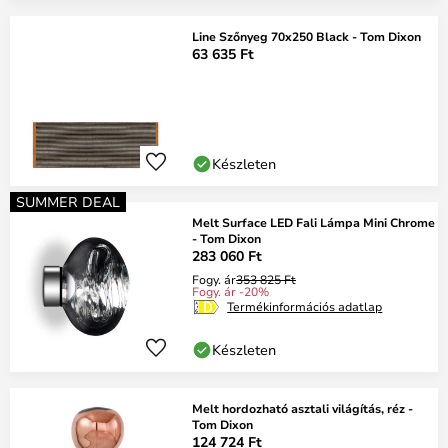
Line Szőnyeg 70x250 Black - Tom Dixon
63 635 Ft
Készleten
SUMMER DEAL
Melt Surface LED Fali Lámpa Mini Chrome
- Tom Dixon
283 060 Ft
Fogy. ár
353 825 Ft
Fogy. ár -20%
Termékinformációs adatlap
Készleten
Melt hordozható asztali világítás, réz -
Tom Dixon
124 724 Ft