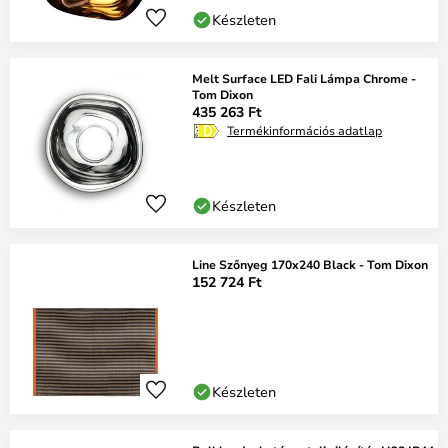
Készleten
Melt Surface LED Fali Lámpa Chrome -
Tom Dixon
435 263 Ft
Termékinformációs adatlap
Készleten
Line Szőnyeg 170x240 Black - Tom Dixon
152 724 Ft
Készleten