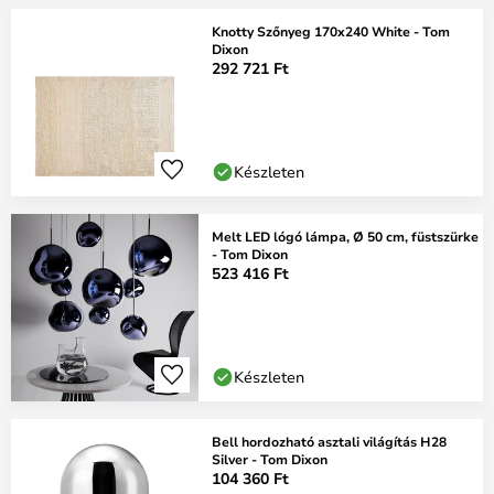
Knotty Szőnyeg 170x240 White - Tom
Dixon
292 721 Ft
Készleten
Melt LED lógó lámpa, Ø 50 cm, füstszürke
- Tom Dixon
523 416 Ft
Készleten
Bell hordozható asztali világítás H28
Silver - Tom Dixon
104 360 Ft