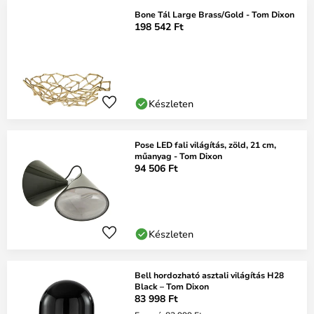
Bone Tál Large Brass/Gold - Tom Dixon
198 542 Ft
Készleten
Pose LED fali világítás, zöld, 21 cm,
műanyag - Tom Dixon
94 506 Ft
Készleten
Bell hordozható asztali világítás H28
Black – Tom Dixon
83 998 Ft