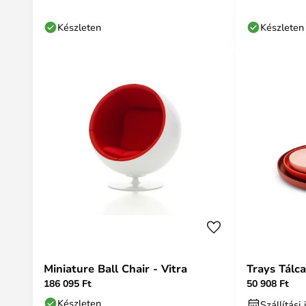
Készleten
Készleten
Miniature Ball Chair - Vitra
Trays Tálca
186 095 Ft
50 908 Ft
Készleten
Szállítás