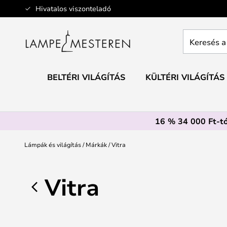
Ugrás
Hivatalos viszonteladó
a
tartalomhoz
Keresés
a
teljes
webáruház
BELTÉRI VILÁGÍTÁS
KÜLTÉRI VILÁGÍTÁS
itt...
16 % 34 000 Ft-tó
Lámpák és világítás
Márkák
Vitra
Vitra