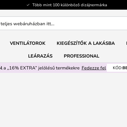
Több mint 100 különböző dizájnermárka
ban
VENTILÁTOROK
KIEGÉSZÍTŐK A LAKÁSBA
LEÁRAZÁS
PROFESSIONAL
l
a „16% EXTRA” jelölésű termékekre
Fedezze fel
KÓD:
B