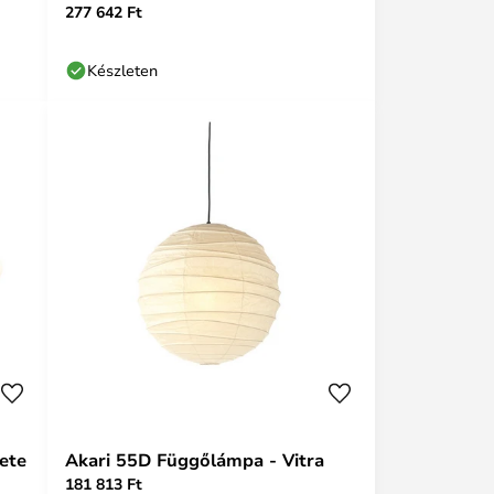
277 642 Ft
Készleten
ete
Akari 55D Függőlámpa - Vitra
181 813 Ft