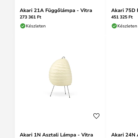
Akari 21A Függőlámpa - Vitra
Akari 75D 
273 361 Ft
451 325 Ft
Készleten
Készleten
Akari 1N Asztali Lámpa - Vitra
Akari 24N 