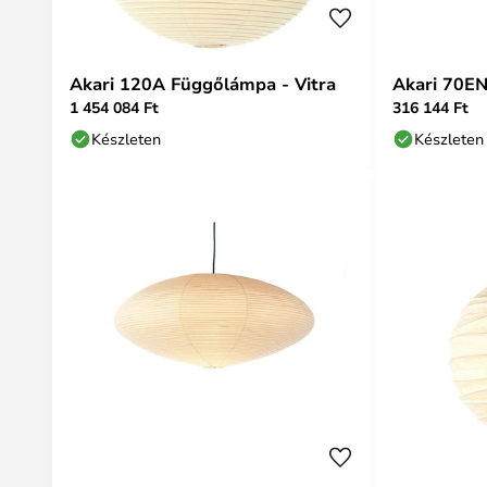
Akari 120A Függőlámpa - Vitra
Akari 70EN
1 454 084 Ft
316 144 Ft
Készleten
Készleten