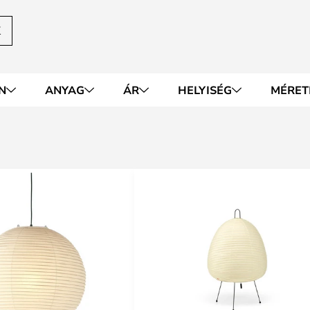
K
N
ANYAG
ÁR
HELYISÉG
MÉRET