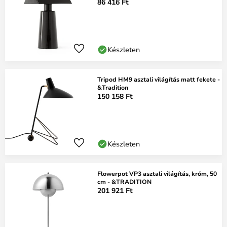
86 416 Ft
Készleten
Tripod HM9 asztali világítás matt fekete -
&Tradition
150 158 Ft
Készleten
Flowerpot VP3 asztali világítás, króm, 50
cm - &TRADITION
201 921 Ft