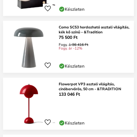
Készleten
Como SC53 hordozható asztali világítás,
kék kő színű – &Tradition
75 500 Ft
Fogy. ár
86 416 Ft
Fogy. ár -12%
Készleten
Flowerpot VP3 asztali világítás,
cinóbervörös, 50 cm - &TRADITION
133 046 Ft
Készleten