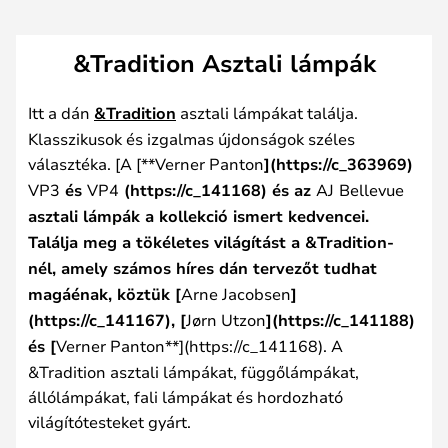
&Tradition Asztali lámpák
Itt a dán
&Tradition
asztali lámpákat találja.
Klasszikusok és izgalmas újdonságok széles
választéka. [A [**Verner Panton
](https://c_363969)
VP3
és
VP4
(https://c_141168) és az
AJ
Bellevue
asztali lámpák a kollekció ismert kedvencei.
Találja meg a tökéletes világítást a &Tradition-
nél, amely számos híres dán tervezőt tudhat
magáénak, köztük [
Arne Jacobsen
]
(https://c_141167), [
Jørn Utzon
](https://c_141188)
és [
Verner Panton**](https://c_141168). A
&Tradition asztali lámpákat, függőlámpákat,
állólámpákat, fali lámpákat és hordozható
világítótesteket gyárt.