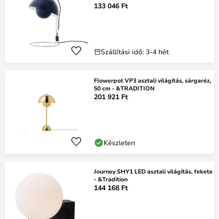
133 046 Ft
Szállítási idő: 3-4 hét
Flowerpot VP3 asztali világítás, sárgaréz,
50 cm - &TRADITION
201 921 Ft
Készleten
Journey SHY1 LED asztali világítás, fekete
- &Tradition
144 168 Ft