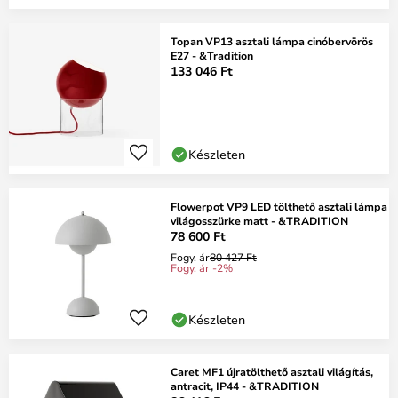
Topan VP13 asztali lámpa cinóbervörös
E27 - &Tradition
133 046 Ft
Készleten
Flowerpot VP9 LED tölthető asztali lámpa
világosszürke matt - &TRADITION
78 600 Ft
Fogy. ár
80 427 Ft
Fogy. ár -2%
Készleten
Caret MF1 újratölthető asztali világítás,
antracit, IP44 - &TRADITION