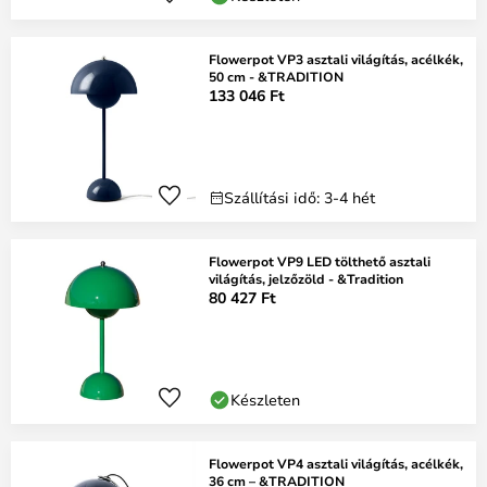
Flowerpot VP3 asztali világítás, acélkék,
50 cm - &TRADITION
133 046 Ft
Szállítási idő: 3-4 hét
Flowerpot VP9 LED tölthető asztali
világítás, jelzőzöld - &Tradition
80 427 Ft
Készleten
Flowerpot VP4 asztali világítás, acélkék,
36 cm – &TRADITION