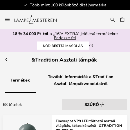
00 különböző dizájnermárka
Bizton
Ugrás
a
SÉS
tartalomhoz
16 % 34 000 Ft-tól
a „16% EXTRA” jelölésű termékekre
Fedezze fel
KÓD:
BEST
MÁSOLÁS
&Tradition Asztali lámpák
További információk a &Tradition
Termékek
Asztali lámpákweboldalról
68 tételek
SZŰRŐ
Flowerpot VP9 LED tölthető asztali
világítás, kékes kő színű - &TRADITION