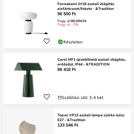
Formakami JH18 asztali világítás
elefántcsont/fekete - &Tradition
96 500 Ft
Fogy. ár
98 394 Ft
Fogy. ár -2%
Készleten
Caret MF1 újratölthető asztali világítás,
erdőzöld, IP44 - &TRADITION
86 416 Ft
Szállítási idő: 3-4 hét
Topan VP13 asztali lámpa szürke-bézs
E27 - &Tradition
133 046 Ft