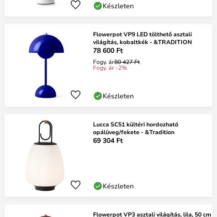
Készleten
Flowerpot VP9 LED tölthető asztali
világítás, kobaltkék - &TRADITION
78 600 Ft
Fogy. ár
80 427 Ft
Fogy. ár -2%
Készleten
Lucca SC51 kültéri hordozható
opálüveg/fekete - &Tradition
69 304 Ft
Készleten
Flowerpot VP3 asztali világítás, lila, 50 cm