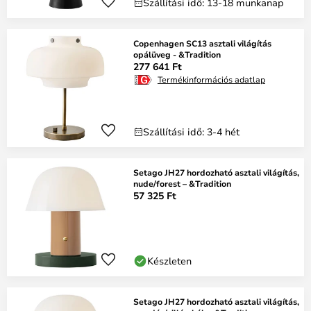
Szállítási idő: 13-18 munkanap
Copenhagen SC13 asztali világítás
opálüveg - &Tradition
277 641 Ft
Termékinformációs adatlap
Szállítási idő: 3-4 hét
Setago JH27 hordozható asztali világítás,
nude/forest – &Tradition
57 325 Ft
Készleten
Setago JH27 hordozható asztali világítás,