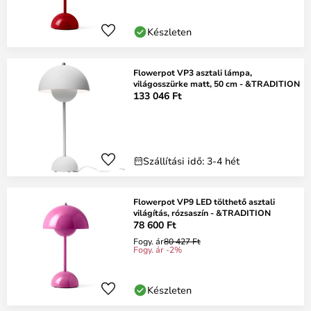
Készleten
Flowerpot VP3 asztali lámpa,
világosszürke matt, 50 cm - &TRADITION
133 046 Ft
Szállítási idő: 3-4 hét
Flowerpot VP9 LED tölthető asztali
világítás, rózsaszín - &TRADITION
78 600 Ft
Fogy. ár
80 427 Ft
Fogy. ár -2%
Készleten