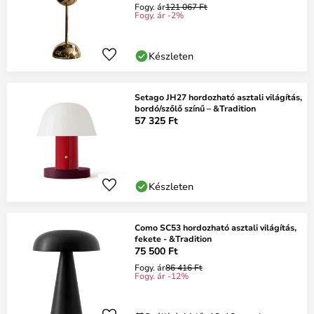
Fogy. ár
121 067 Ft
Fogy. ár -2%
Készleten
Setago JH27 hordozható asztali világítás,
bordó/szőlő színű – &Tradition
57 325 Ft
Készleten
Como SC53 hordozható asztali világítás,
fekete - &Tradition
75 500 Ft
Fogy. ár
86 416 Ft
Fogy. ár -12%