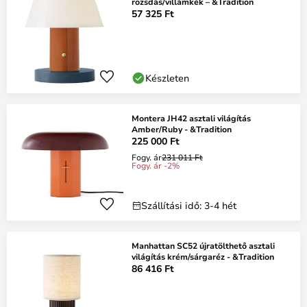
rozsdás/villámkék – &Tradition
57 325 Ft
Készleten
Montera JH42 asztali világítás
Amber/Ruby - &Tradition
225 000 Ft
Fogy. ár
231 011 Ft
Fogy. ár -2%
Szállítási idő: 3-4 hét
Manhattan SC52 újratölthető asztali
világítás krém/sárgaréz - &Tradition
86 416 Ft