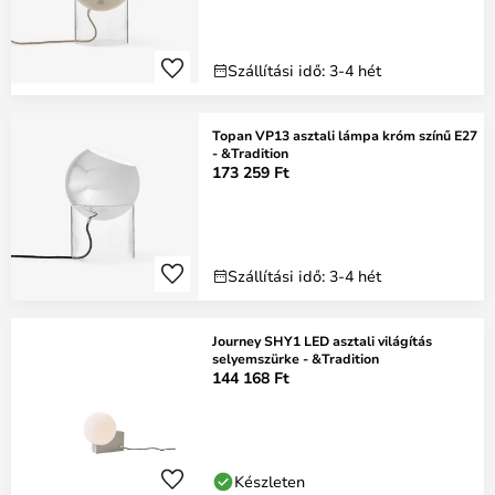
Szállítási idő: 3-4 hét
Topan VP13 asztali lámpa króm színű E27
- &Tradition
173 259 Ft
Szállítási idő: 3-4 hét
Journey SHY1 LED asztali világítás
selyemszürke - &Tradition
144 168 Ft
Készleten