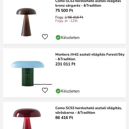
Como SC53 hordozható asztali világítás
bronz sárgaréz - &Tradition
75 500 Ft
Fogy. ár
86 416 Ft
Fogy. ár -12%
Készleten
Montera JH42 asztali világítás Forest/Sky
- &Tradition
231 011 Ft
Készleten
Como SC53 hordozható asztali világítás,
vörösbarna – &Tradition
86 416 Ft