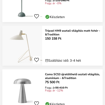
Fogy. ár
133 046 Ft
Fogy. ár -0%
Készleten
Tripod HM9 asztali világítás matt fehér -
&Tradition
150 158 Ft
Szállítási idő: 3-4 hét
Como SC53 újratölthető asztali világítás,
alumínium – &Tradition
75 500 Ft
Fogy. ár
86 416 Ft
Fogy. ár -12%
Készleten