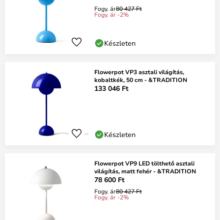
Fogy. ár
80 427 Ft
Fogy. ár -2%
Készleten
Flowerpot VP3 asztali világítás,
kobaltkék, 50 cm - &TRADITION
133 046 Ft
Készleten
Flowerpot VP9 LED tölthető asztali
világítás, matt fehér - &TRADITION
78 600 Ft
Fogy. ár
80 427 Ft
Fogy. ár -2%