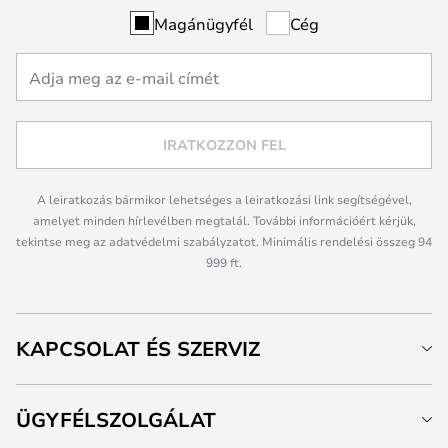
Magánügyfél
Cég
IRATKOZZON FEL
A leiratkozás bármikor lehetséges a leiratkozási link segítségével,
amelyet minden hírlevélben megtalál. További információért kérjük,
tekintse meg az adatvédelmi szabályzatot. Minimális rendelési összeg 94
999 ft.
KAPCSOLAT ÉS SZERVIZ
ÜGYFÉLSZOLGÁLAT