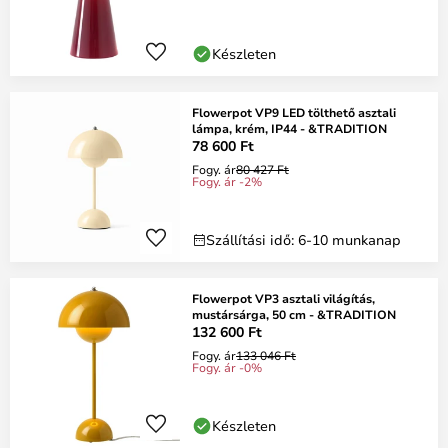
Készleten
Flowerpot VP9 LED tölthető asztali
lámpa, krém, IP44 - &TRADITION
78 600 Ft
Fogy. ár
80 427 Ft
Fogy. ár -2%
Szállítási idő: 6-10 munkanap
Flowerpot VP3 asztali világítás,
mustársárga, 50 cm - &TRADITION
132 600 Ft
Fogy. ár
133 046 Ft
Fogy. ár -0%
Készleten