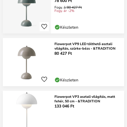
78 600 Ft
Fogy. ár
80 427 Ft
Fogy. ár -2%
Készleten
Flowerpot VP9 LED tölthető asztali
világítás, szürke-bézs - &TRADITION
80 427 Ft
Készleten
Flowerpot VP3 asztali világítás, matt
fehér, 50 cm - &TRADITION
133 046 Ft