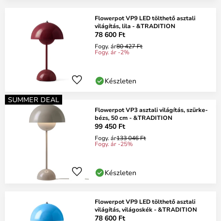
Flowerpot VP9 LED tölthető asztali
világítás, lila - &TRADITION
78 600 Ft
Fogy. ár
80 427 Ft
Fogy. ár -2%
Készleten
SUMMER DEAL
Flowerpot VP3 asztali világítás, szürke-
bézs, 50 cm - &TRADITION
99 450 Ft
Fogy. ár
133 046 Ft
Fogy. ár -25%
Készleten
Flowerpot VP9 LED tölthető asztali
világítás, világoskék - &TRADITION
78 600 Ft