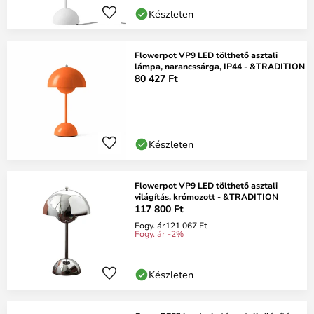
Készleten
Flowerpot VP9 LED tölthető asztali
lámpa, narancssárga, IP44 - &TRADITION
80 427 Ft
Készleten
Flowerpot VP9 LED tölthető asztali
világítás, krómozott - &TRADITION
117 800 Ft
Fogy. ár
121 067 Ft
Fogy. ár -2%
Készleten