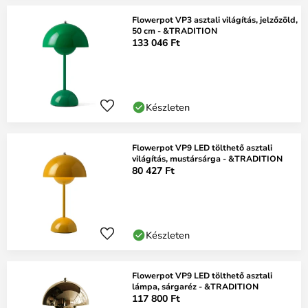
Flowerpot VP3 asztali világítás, jelzőzöld,
50 cm - &TRADITION
133 046 Ft
Készleten
Flowerpot VP9 LED tölthető asztali
világítás, mustársárga - &TRADITION
80 427 Ft
Készleten
Flowerpot VP9 LED tölthető asztali
lámpa, sárgaréz - &TRADITION
117 800 Ft