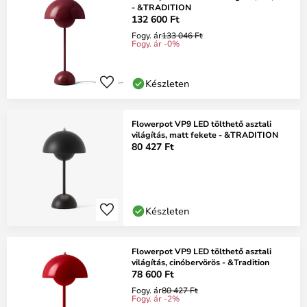
- &TRADITION
132 600 Ft
Fogy. ár
133 046 Ft
Fogy. ár -0%
Készleten
Flowerpot VP9 LED tölthető asztali
világítás, matt fekete - &TRADITION
80 427 Ft
Készleten
Flowerpot VP9 LED tölthető asztali
világítás, cinóbervörös - &Tradition
78 600 Ft
Fogy. ár
80 427 Ft
Fogy. ár -2%