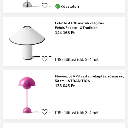
Készleten
Colette ATD6 asztali világítás
Fehér/Fekete - &Tradition
144 168 Ft
Szállítási idő: 3-4 hét
Flowerpot VP3 asztali világítás, rózsaszín,
50 cm - &TRADITION
133 046 Ft
Szállítási idő: 3-4 hét