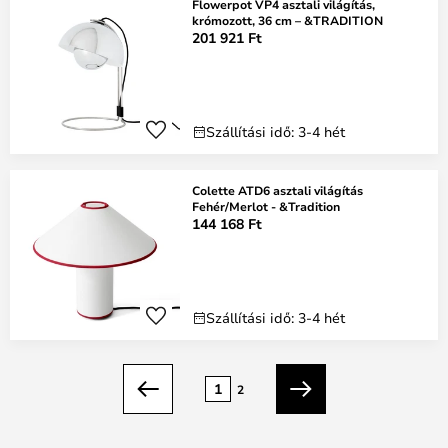
Flowerpot VP4 asztali világítás,
krómozott, 36 cm – &TRADITION
201 921 Ft
Szállítási idő: 3-4 hét
Colette ATD6 asztali világítás
Fehér/Merlot - &Tradition
144 168 Ft
Szállítási idő: 3-4 hét
oldal
1
2
Előző
Következő