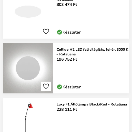
303 474 Ft
Készleten
Collide H2 LED fali világítás, fehér, 3000 K
– Rotaliana
196 752 Ft
Készleten
Luxy F1 Állólámpa Black/Red - Rotaliana
228 111 Ft