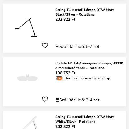
String T1 Asztali Lámpa DTW Matt
Black/Silver - Rotaliana
202 822 Ft
Szállítási idő: 6-7 hét
Collide H1 fal-/mennyezeti lámpa, 3000K,
dimmelhető fehér - Rotaliana
196 752 Ft
Termékinformációs adatlap
Szállítási idő: 3-4 hét
String T1 Asztali Lámpa DTW Matt
White/Silver - Rotaliana
202 822 Ft