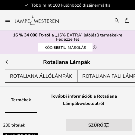
Több mint 100 különböző dizájnermárka
Ugrás
a
SÉS
tartalomhoz
16 % 34 000 Ft-tól
a „16% EXTRA” jelölésű termékekre
Fedezze fel
KÓD:
BEST
MÁSOLÁS
Rotaliana Lámpák
ROTALIANA ÁLLÓLÁMPÁK
ROTALIANA FALI LÁM
További információk a Rotaliana
Termékek
Lámpákweboldalról
238 tételek
SZŰRŐ