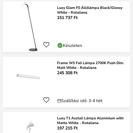
Luxy Glam F0 Állólámpa Black/Glossy
White - Rotaliana
151 737 Ft
Készleten
Frame W3 Fali Lámpa 2700K Push Dim.
Matt White - Rotaliana
245 308 Ft
Szállítási idő: 3-4 hét
Luxy T1 Asztali Lámpa Aluminium with
Matte White - Rotaliana
197 215 Ft