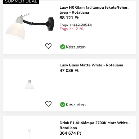
SUMMER DEAL
Luxy H0 Glam fali lámpa fekete/fehér,
üveg - Rotaliana
88 121 Ft
Fogy. ár
112 285 Ft
Fogy. ár -21%
Készleten
Luxy Glass Matte White - Rotaliana
47 038 Ft
Készleten
Drink F1 Állólámpa 2700K Matt White -
Rotaliana
364 674 Ft