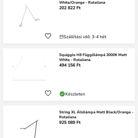
White/Orange - Rotaliana
202 822 Ft
Szállítási idő: 3-4 hét
Squiggle H8 Függőlámpá 3000K Matt
White - Rotaliana
494 156 Ft
Készleten
String XL Állólámpa Matt Black/Orange -
Rotaliana
925 089 Ft