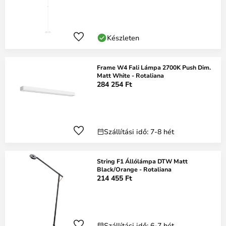
Készleten
Frame W4 Fali Lámpa 2700K Push Dim.
Matt White - Rotaliana
284 254 Ft
Szállítási idő: 7-8 hét
String F1 Állólámpa DTW Matt
Black/Orange - Rotaliana
214 455 Ft
Szállítási idő: 6-7 hét