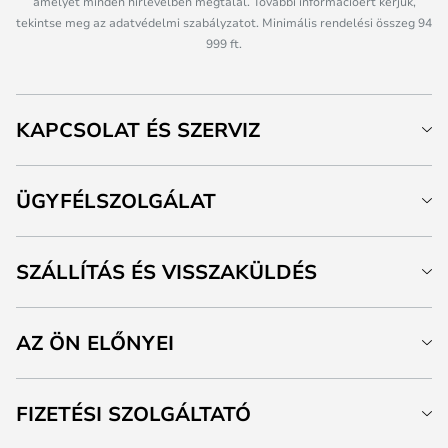
amelyet minden hírlevélben megtalál. További információért kérjük,
tekintse meg az adatvédelmi szabályzatot. Minimális rendelési összeg 94
999 ft.
KAPCSOLAT ÉS SZERVIZ
ÜGYFÉLSZOLGÁLAT
SZÁLLÍTÁS ÉS VISSZAKÜLDÉS
AZ ÖN ELŐNYEI
FIZETÉSI SZOLGÁLTATÓ