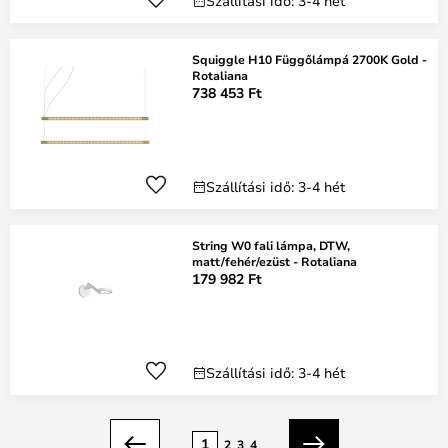
Szállítási idő: 3-4 hét
Squiggle H10 Függőlámpá 2700K Gold -
Rotaliana
738 453 Ft
Szállítási idő: 3-4 hét
String W0 fali lámpa, DTW,
matt/fehér/ezüst - Rotaliana
179 982 Ft
Szállítási idő: 3-4 hét
oldal
1
2
3
4