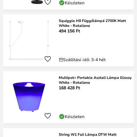
Készleten
Squiggle H8 Függőlámpá 2700K Matt
White - Rotaliana
494 156 Ft
Szállítási idő: 3-4 hét
Multipot+ Portable Asztali Lámpa Glossy
White - Rotaliana
168 428 Ft
Készleten
String W1 Fali Lámpa DTW Matt