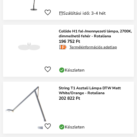
Szállítási idő: 3-4 hét
Collide H1 fal-/mennyezeti lámpa, 2700K,
dimmelhető fehér - Rotaliana
196 752 Ft
Termékinformációs adatlap
Készleten
String T1 Asztali Lámpa DTW Matt
White/Orange - Rotaliana
202 822 Ft
Készleten