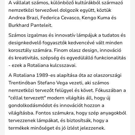
A vállalat számos, különböző kultúrákból származó
nemzetközi tervezővel dolgozik együtt, köztük
Andrea Brazi, Federica Cevasco, Kengo Kuma és
Burkhard Panteleit.
Számos izgalmas és innovatív lámpájuk a tudatos és
designkedvelő fogyasztók kedvencévé vált minden
korosztály számára. Finom olasz design, innováció
és kreativitás, szépség és egyedülálló funkcionalitás
- ezek a Rotaliana kulcsszavai.
A Rotaliana 1989-es alapítása óta az olaszországi
Trentinóban Stefano Vega vezeti, aki számos
nemzetközi tervezőt felügyel és követ. Fókuszában a
"céllal tervezett" modern világítás áll, hogy új
gondolkodásmódot és innovációt hozzon a
világításba. Fontos számukra, hogy szép anyagokból
tervezzenek lámpákat, és biztosítsák, hogy a
termékek minőséget és jó ízlést jelezzenek.