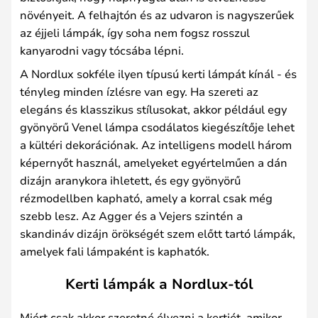
növényeit. A felhajtón és az udvaron is nagyszerűek
az éjjeli lámpák, így soha nem fogsz rosszul
kanyarodni vagy tócsába lépni.
A Nordlux sokféle ilyen típusú kerti lámpát kínál - és
tényleg minden ízlésre van egy. Ha szereti az
elegáns és klasszikus stílusokat, akkor például egy
gyönyörű Venel lámpa csodálatos kiegészítője lehet
a kültéri dekorációnak. Az intelligens modell három
képernyőt használ, amelyeket egyértelműen a dán
dizájn aranykora ihletett, és egy gyönyörű
rézmodellben kapható, amely a korral csak még
szebb lesz. Az Agger és a Vejers szintén a
skandináv dizájn örökségét szem előtt tartó lámpák,
amelyek fali lámpaként is kaphatók.
Kerti lámpák a Nordlux-tól
Miért csak akkor szeretné élvezni a kertjét, amikor