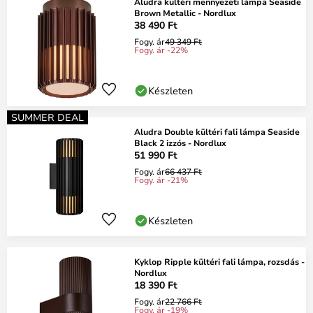
Aludra kültéri mennyezeti lámpa Seaside
Brown Metallic - Nordlux
38 490 Ft
Fogy. ár
49 349 Ft
Fogy. ár -22%
Készleten
SUMMER DEAL
Aludra Double kültéri fali lámpa Seaside
Black 2 izzós - Nordlux
51 990 Ft
Fogy. ár
66 437 Ft
Fogy. ár -21%
Készleten
Kyklop Ripple kültéri fali lámpa, rozsdás -
Nordlux
18 390 Ft
Fogy. ár
22 766 Ft
Fogy. ár -19%