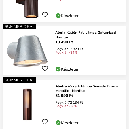
Készleten
SUMMER DEAL
Aleria Kültéri Fali Lámpa Galvanized -
Nordlux
13 490 Ft
Fogy. ár
17 829 Ft
Fogy. ár -24%
Készleten
SUMMER DEAL
Aludra 45 kerti lámpa Seaside Brown
Metallic - Nordlux
51 990 Ft
Fogy. ár
72 134 Ft
Fogy. ár -28%
Készleten