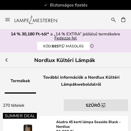
Biztonságos fizetés
Ugrás
a
SÉS
tartalomhoz
14 % 30,180 Ft-tól*
a „14 % EXTRA” jelölésű termékekre
Fedezze fel
KÓD:
BEST
MÁSOLÁS
Nordlux Kültéri Lámpák
További információk a Nordlux Kültéri
Termékek
Lámpákweboldalról
270 tételek
SZŰRŐ
SUMMER DEAL
Aludra 45 kerti lámpa Seaside Black -
Nordlux