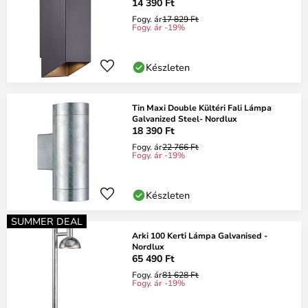
14 390 Ft
Fogy. ár
17 829 Ft
Fogy. ár -19%
Készleten
Tin Maxi Double Kültéri Fali Lámpa
Galvanized Steel- Nordlux
18 390 Ft
Fogy. ár
22 766 Ft
Fogy. ár -19%
Készleten
SUMMER DEAL
Arki 100 Kerti Lámpa Galvanised -
Nordlux
65 490 Ft
Fogy. ár
81 628 Ft
Fogy. ár -19%