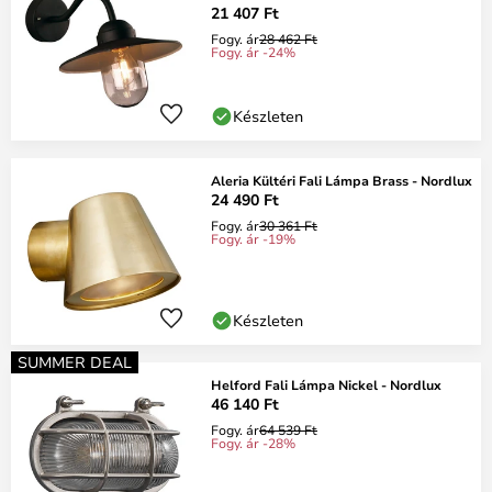
21 407 Ft
Fogy. ár
28 462 Ft
Fogy. ár -24%
Készleten
Aleria Kültéri Fali Lámpa Brass - Nordlux
24 490 Ft
Fogy. ár
30 361 Ft
Fogy. ár -19%
Készleten
SUMMER DEAL
Helford Fali Lámpa Nickel - Nordlux
46 140 Ft
Fogy. ár
64 539 Ft
Fogy. ár -28%