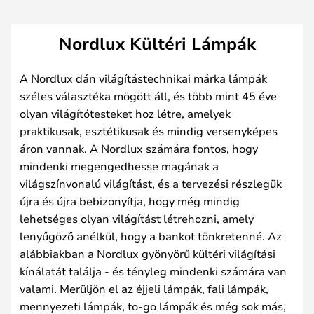
Nordlux Kültéri Lámpák
A Nordlux dán világítástechnikai márka lámpák
széles választéka mögött áll, és több mint 45 éve
olyan világítótesteket hoz létre, amelyek
praktikusak, esztétikusak és mindig versenyképes
áron vannak. A Nordlux számára fontos, hogy
mindenki megengedhesse magának a
világszínvonalú világítást, és a tervezési részlegük
újra és újra bebizonyítja, hogy még mindig
lehetséges olyan világítást létrehozni, amely
lenyűgöző anélkül, hogy a bankot tönkretenné. Az
alábbiakban a Nordlux gyönyörű kültéri világítási
kínálatát találja - és tényleg mindenki számára van
valami. Merüljön el az éjjeli lámpák, fali lámpák,
mennyezeti lámpák, to-go lámpák és még sok más,