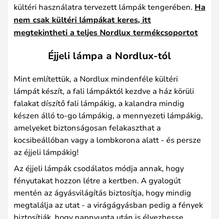
kültéri használatra tervezett lámpák tengerében.
Ha
nem csak kültéri lámpákat keres, itt
megtekintheti a teljes Nordlux termékcsoportot
Éjjeli lámpa a Nordlux-tól
Mint említettük, a Nordlux mindenféle kültéri
lámpát készít, a fali lámpáktól kezdve a ház körüli
falakat díszítő fali lámpákig, a kalandra mindig
készen álló to-go lámpákig, a mennyezeti lámpákig,
amelyeket biztonságosan felakaszthat a
kocsibeállóban vagy a lombkorona alatt - és persze
az éjjeli lámpákig!
Az éjjeli lámpák csodálatos módja annak, hogy
fényutakat hozzon létre a kertben. A gyalogút
mentén az ágyásvilágítás biztosítja, hogy mindig
megtalálja az utat - a virágágyásban pedig a fények
biztosítják, hogy napnyugta után is élvezhesse