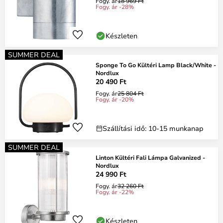
Fogy. ár
18 969 Ft
Fogy. ár -28%
Készleten
SUMMER DEAL
Sponge To Go Kültéri Lamp Black/White -
Nordlux
20 490 Ft
Fogy. ár
25 804 Ft
Fogy. ár -20%
Szállítási idő: 10-15 munkanap
SUMMER DEAL
Linton Kültéri Fali Lámpa Galvanized -
Nordlux
24 990 Ft
Fogy. ár
32 260 Ft
Fogy. ár -22%
Készleten