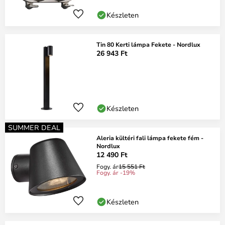
Készleten
Tin 80 Kerti lámpa Fekete - Nordlux
26 943 Ft
Készleten
SUMMER DEAL
Aleria kültéri fali lámpa fekete fém -
Nordlux
12 490 Ft
Fogy. ár
15 551 Ft
Fogy. ár -19%
Készleten