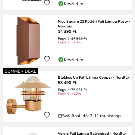
Készleten
Nico Square 22 Kültéri Fali Lámpa Rusty -
Nordlux
14 390 Ft
Fogy. ár
17 829 Ft
Fogy. ár -19%
Készleten
SUMMER DEAL
Blokhus Up Fali Lámpa Copper - Nordlux
58 490 Ft
Fogy. ár
75 931 Ft
Fogy. ár -23%
Szállítási idő: 7-11 munkanap
Vejers Fali Lámpa Galvanised - Nordlux