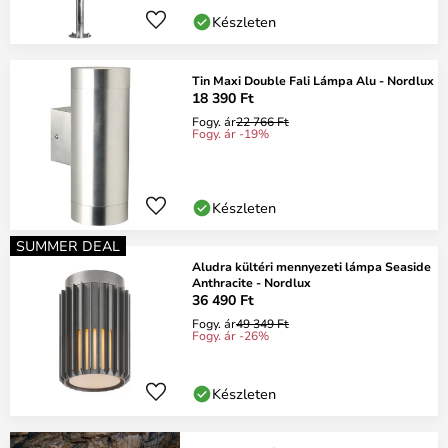
Készleten
Tin Maxi Double Fali Lámpa Alu - Nordlux
18 390 Ft
Fogy. ár
22 766 Ft
Fogy. ár -19%
Készleten
SUMMER DEAL
Aludra kültéri mennyezeti lámpa Seaside
Anthracite - Nordlux
36 490 Ft
Fogy. ár
49 349 Ft
Fogy. ár -26%
Készleten