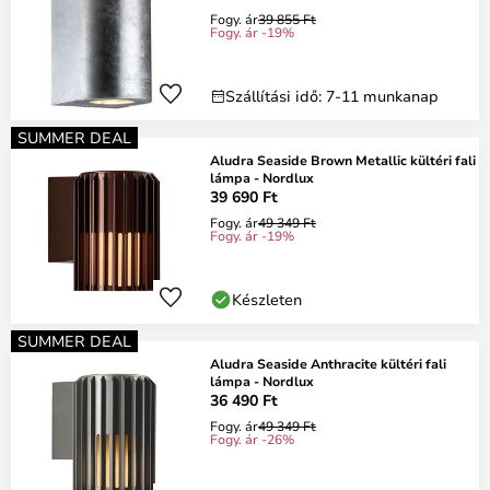
Fogy. ár
39 855 Ft
Fogy. ár -19%
Szállítási idő: 7-11 munkanap
SUMMER DEAL
Aludra Seaside Brown Metallic kültéri fali
lámpa - Nordlux
39 690 Ft
Fogy. ár
49 349 Ft
Fogy. ár -19%
Készleten
SUMMER DEAL
Aludra Seaside Anthracite kültéri fali
lámpa - Nordlux
36 490 Ft
Fogy. ár
49 349 Ft
Fogy. ár -26%