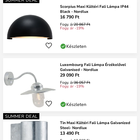
Scorpius Maxi Kültéri Fali Lámpa IP44
Black - Nordlux
16 790 Ft
Fogy. ár
20 867 Ft
Fogy. ár -19%
Készleten
Luxembourg Fali Lámpa Érzékelővel
Galvanised - Nordlux
29 090 Ft
Fogy. ár
36 057 Ft
Fogy. ár -19%
Készleten
SUMMER DEAL
Tin Maxi Kültéri Fali Lámpa Galvanized
Steel- Nordlux
13 490 Ft