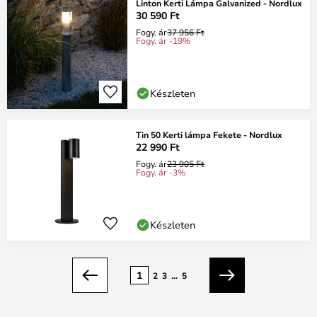
Linton Kerti Lámpa Galvanized - Nordlux
30 590 Ft
Fogy. ár
37 956 Ft
Fogy. ár -19%
Készleten
Tin 50 Kerti lámpa Fekete - Nordlux
22 990 Ft
Fogy. ár
23 905 Ft
Fogy. ár -3%
Készleten
oldal
1
2
3
...
5
Előző
Következő