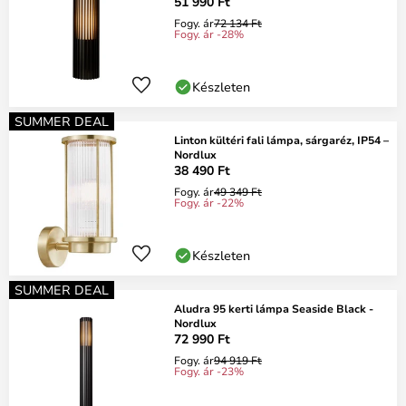
51 990 Ft
Fogy. ár
72 134 Ft
Fogy. ár -28%
Készleten
SUMMER DEAL
Linton kültéri fali lámpa, sárgaréz, IP54 –
Nordlux
38 490 Ft
Fogy. ár
49 349 Ft
Fogy. ár -22%
Készleten
SUMMER DEAL
Aludra 95 kerti lámpa Seaside Black -
Nordlux
72 990 Ft
Fogy. ár
94 919 Ft
Fogy. ár -23%