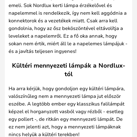
emeli. Sok Nordlux kerti lámpa érzékelővel és
napelemmel is rendelkezik, így nem kell aggódnia a
konnektorok és a vezetékek miatt. Csak arra kell
gondolnia, hogy az ősz beköszöntével eltávolítja a
leveleket a napelemről. Ez a fő oka annak, hogy
sokan nem értik, miért áll le a napelemes lámpájuk -
és a javítás teljesen ingyenes!
Kültéri mennyezeti lámpák a Nordlux-
tól
Ha arra kérjük, hogy gondoljon egy kültéri lámpára,
valószínűleg nem a mennyezeti lámpa jut először
eszébe. A legtöbb ember egy klasszikus falilámpát
képzel el horganyzott vasból vagy rézből - esetleg
egy pollert -, de ritkán egy mennyezeti lámpát. De
ez nem jelenti azt, hogy a mennyezeti lámpáknak
nincs helyük a kültéri terekben!