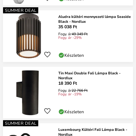
SUMMER DEAL
Aludra kültéri mennyezeti lámpa Seaside
Black - Nordlux
35 038 Ft
Fogy. ár
49 349 Ft
Fogy. ár -29%
Készleten
Tin Maxi Double Fali Lámpa Black -
Nordlux
18 390 Ft
Fogy. ár
22 766 Ft
Fogy. ár -19%
Készleten
SUMMER DEAL
Luxembourg Kültéri Fali Lámpa Black -
Nordlux