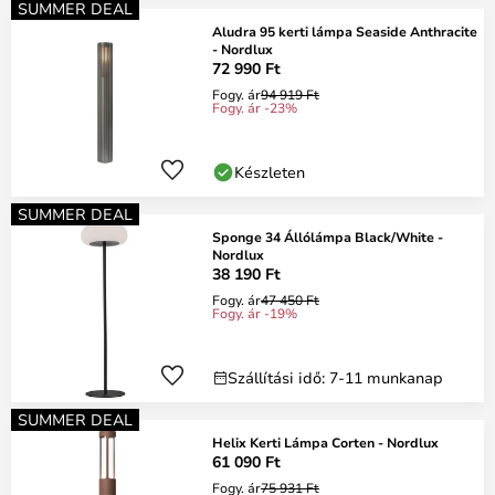
SUMMER DEAL
Aludra 95 kerti lámpa Seaside Anthracite
- Nordlux
72 990 Ft
Fogy. ár
94 919 Ft
Fogy. ár -23%
Készleten
SUMMER DEAL
Sponge 34 Állólámpa Black/White -
Nordlux
38 190 Ft
Fogy. ár
47 450 Ft
Fogy. ár -19%
Szállítási idő: 7-11 munkanap
SUMMER DEAL
Helix Kerti Lámpa Corten - Nordlux
61 090 Ft
Fogy. ár
75 931 Ft