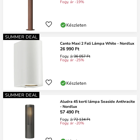
Fogy. ár -19%
Készleten
SUMMER DEAL
Canto Maxi 2 Fali Lámpa White - Nordlux
26 990 Ft
Fogy. ár
36 057 Ft
Fogy. ár -25%
Készleten
SUMMER DEAL
Aludra 45 kerti lámpa Seaside Anthracite
- Nordlux
57 490 Ft
Fogy. ár
72 134 Ft
Fogy. ár -20%