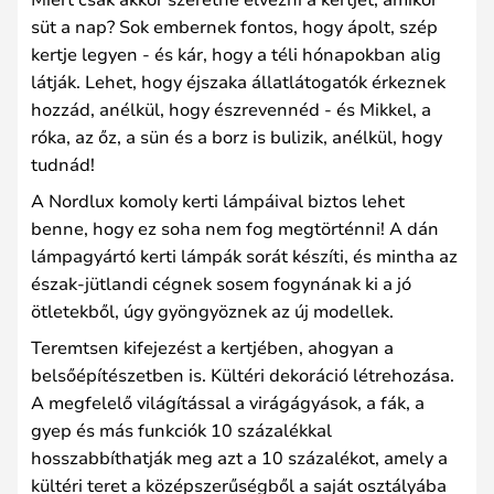
süt a nap? Sok embernek fontos, hogy ápolt, szép
kertje legyen - és kár, hogy a téli hónapokban alig
látják. Lehet, hogy éjszaka állatlátogatók érkeznek
hozzád, anélkül, hogy észrevennéd - és Mikkel, a
róka, az őz, a sün és a borz is bulizik, anélkül, hogy
tudnád!
A Nordlux komoly kerti lámpáival biztos lehet
benne, hogy ez soha nem fog megtörténni! A dán
lámpagyártó kerti lámpák sorát készíti, és mintha az
észak-jütlandi cégnek sosem fogynának ki a jó
ötletekből, úgy gyöngyöznek az új modellek.
Teremtsen kifejezést a kertjében, ahogyan a
belsőépítészetben is. Kültéri dekoráció létrehozása.
A megfelelő világítással a virágágyások, a fák, a
gyep és más funkciók 10 százalékkal
hosszabbíthatják meg azt a 10 százalékot, amely a
kültéri teret a középszerűségből a saját osztályába