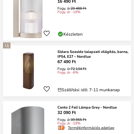
16 490 Ft
Fogy. ár
20 488 Ft
Fogy. ár -19%
Készleten
Új
Sidara Seaside talapzati világítás, barna,
IP54, E27 – Nordlux
67 490 Ft
Fogy. ár
72 134 Ft
Fogy. ár -6%
Szállítási idő: 7-11 munkanap
Canto 2 Fali Lámpa Grey - Nordlux
32 090 Ft
Fogy. ár
39 855 Ft
Fogy. ár -19%
Termékinformációs adatlap