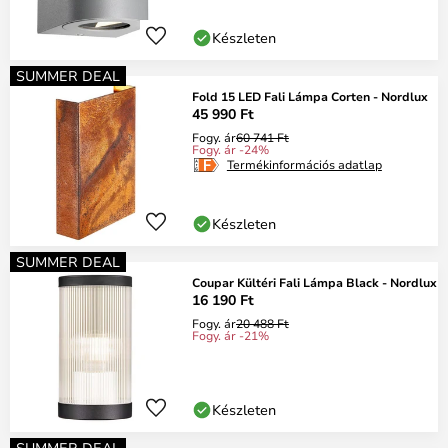
Készleten
SUMMER DEAL
Fold 15 LED Fali Lámpa Corten - Nordlux
45 990 Ft
Fogy. ár
60 741 Ft
Fogy. ár -24%
Termékinformációs adatlap
Készleten
SUMMER DEAL
Coupar Kültéri Fali Lámpa Black - Nordlux
16 190 Ft
Fogy. ár
20 488 Ft
Fogy. ár -21%
Készleten
SUMMER DEAL