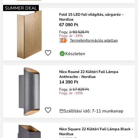
SUMMER DEAL
Fold 15 LED fali világítás, sárgaréz –
Nordlux
67 090 Ft
Fogy. ár
83 526 Ft
Fogy. ár -19%
Termékinformációs adatlap
Készleten
Nico Round 22 Kültéri Fali Lámpa
Anthracite - Nordlux
14 390 Ft
Fogy. ár
17 829 Ft
Fogy. ár -19%
Szállítási idő: 7-11 munkanap
Nico Square 22 Kültéri Fali Lámpa Black -
Nordlux