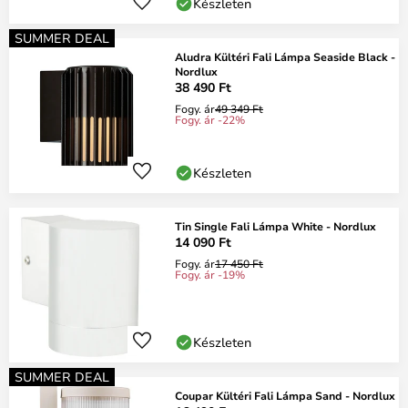
Készleten
SUMMER DEAL
Aludra Kültéri Fali Lámpa Seaside Black -
Nordlux
38 490 Ft
Fogy. ár
49 349 Ft
Fogy. ár -22%
Készleten
Tin Single Fali Lámpa White - Nordlux
14 090 Ft
Fogy. ár
17 450 Ft
Fogy. ár -19%
Készleten
SUMMER DEAL
Coupar Kültéri Fali Lámpa Sand - Nordlux