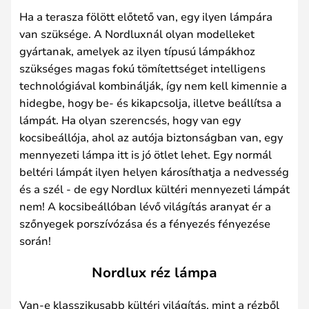
Ha a terasza fölött előtető van, egy ilyen lámpára
van szüksége. A Nordluxnál olyan modelleket
gyártanak, amelyek az ilyen típusú lámpákhoz
szükséges magas fokú tömítettséget intelligens
technológiával kombinálják, így nem kell kimennie a
hidegbe, hogy be- és kikapcsolja, illetve beállítsa a
lámpát. Ha olyan szerencsés, hogy van egy
kocsibeállója, ahol az autója biztonságban van, egy
mennyezeti lámpa itt is jó ötlet lehet. Egy normál
beltéri lámpát ilyen helyen károsíthatja a nedvesség
és a szél - de egy Nordlux kültéri mennyezeti lámpát
nem! A kocsibeállóban lévő világítás aranyat ér a
szőnyegek porszívózása és a fényezés fényezése
során!
Nordlux réz lámpa
Van-e klasszikusabb kültéri világítás, mint a rézből