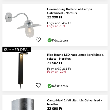
Luxembourg Kültéri Fali Lámpa
Galvanised - Nordlux
22 990 Ft
Fogy. ár
28 462 Ft
Fogy. ár -19%
Készleten
SUMMER DEAL
Rica Round LED napelemes kerti lámpa,
fekete - Nordlux
21 502 Ft
Fogy. ár
30 361 Ft
Fogy. ár -29%
Készleten
Canto Maxi 2 fali világítás Galvanised -
Nordlux
32 090 Ft