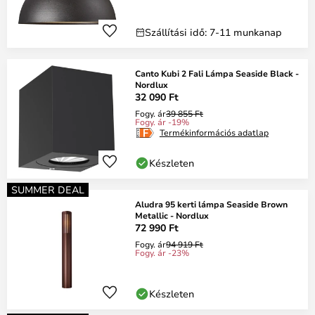
Szállítási idő: 7-11 munkanap
Canto Kubi 2 Fali Lámpa Seaside Black -
Nordlux
32 090 Ft
Fogy. ár
39 855 Ft
Fogy. ár -19%
Termékinformációs adatlap
Készleten
SUMMER DEAL
Aludra 95 kerti lámpa Seaside Brown
Metallic - Nordlux
72 990 Ft
Fogy. ár
94 919 Ft
Fogy. ár -23%
Készleten