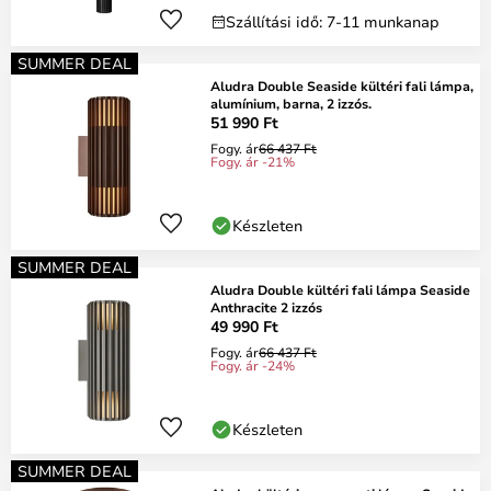
Szállítási idő: 7-11 munkanap
SUMMER DEAL
Aludra Double Seaside kültéri fali lámpa,
alumínium, barna, 2 izzós.
51 990 Ft
Fogy. ár
66 437 Ft
Fogy. ár -21%
Készleten
SUMMER DEAL
Aludra Double kültéri fali lámpa Seaside
Anthracite 2 izzós
49 990 Ft
Fogy. ár
66 437 Ft
Fogy. ár -24%
Készleten
SUMMER DEAL