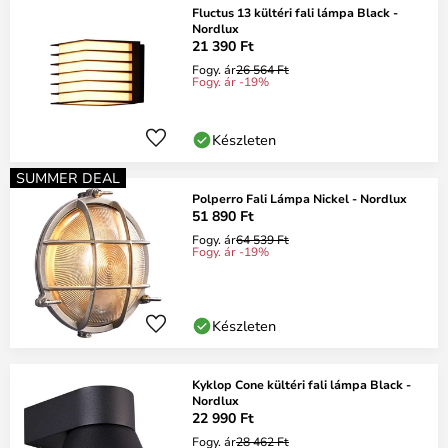
Fluctus 13 kültéri fali lámpa Black -
Nordlux
21 390 Ft
Fogy. ár
26 564 Ft
Fogy. ár -19%
Készleten
SUMMER DEAL
Polperro Fali Lámpa Nickel - Nordlux
51 890 Ft
Fogy. ár
64 539 Ft
Fogy. ár -19%
Készleten
Kyklop Cone kültéri fali lámpa Black -
Nordlux
22 990 Ft
Fogy. ár
28 462 Ft