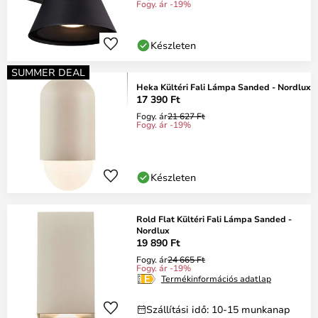
Fogy. ár -19%
Készleten
SUMMER DEAL
Heka Kültéri Fali Lámpa Sanded - Nordlux
17 390 Ft
Fogy. ár
21 627 Ft
Fogy. ár -19%
Készleten
Rold Flat Kültéri Fali Lámpa Sanded -
Nordlux
19 890 Ft
Fogy. ár
24 665 Ft
Fogy. ár -19%
Termékinformációs adatlap
Szállítási idő: 10-15 munkanap