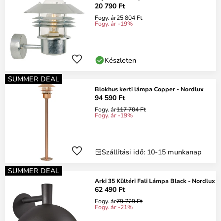
20 790 Ft
Fogy. ár
25 804 Ft
Fogy. ár -19%
Készleten
SUMMER DEAL
Blokhus kerti lámpa Copper - Nordlux
94 590 Ft
Fogy. ár
117 704 Ft
Fogy. ár -19%
Szállítási idő: 10-15 munkanap
SUMMER DEAL
Arki 35 Kültéri Fali Lámpa Black - Nordlux
62 490 Ft
Fogy. ár
79 729 Ft
Fogy. ár -21%