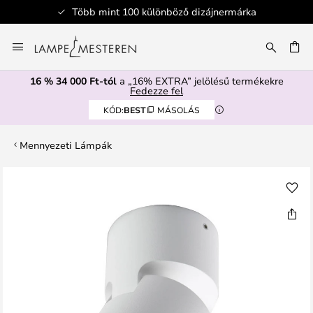
Több mint 100 különböző dizájnermárka
Ugrás
a
SÉS
tartalomhoz
16 % 34 000 Ft-tól
a „16% EXTRA” jelölésű termékekre
Fedezze fel
KÓD:
BEST
MÁSOLÁS
Mennyezeti Lámpák
Ugrás
a
képgaléria
végére