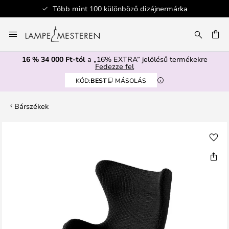
Több mint 100 különböző dizájnermárka
Ugrás
a
SÉS
tartalomhoz
16 % 34 000 Ft-tól
a „16% EXTRA” jelölésű termékekre
Fedezze fel
KÓD:
BEST
MÁSOLÁS
Bárszékek
Ugrás
a
képgaléria
végére