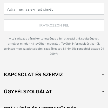
IRATKOZZON FEL
A leiratkozás bármikor lehetséges a leiratkozási link segítségével,
amelyet minden hírlevélben megtalál. További információért kérjük,
tekintse meg az adatvédelmi szabályzatot. Minimális rendelési összeg 94
999 ft.
KAPCSOLAT ÉS SZERVIZ
ÜGYFÉLSZOLGÁLAT