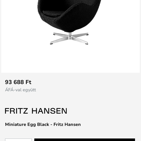
Ugrás
93 688 Ft
a
ÁFÁ-val együtt
képgaléria
elejére
Miniature Egg Black - Fritz Hansen