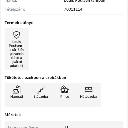
Márka:
Louis Poulsen lámpák
Tételszám:
70011114
Termék előnyei
Louis
Poulsen –
akár 5 év
garancia
(lásd a
gyártó
adatait)
Tökéletes ezekben a szobákban
Nappali
Előszoba
Pince
Hálószoba
Méretek
Magasság (cm):
11