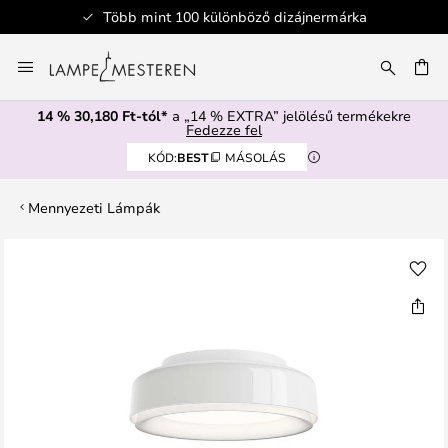
Több mint 100 különböző dizájnermárka
Ugrás
a
SÉS
tartalomhoz
14 % 30,180 Ft-tól*
a „14 % EXTRA” jelölésű termékekre
Fedezze fel
KÓD:
BEST
MÁSOLÁS
Mennyezeti Lámpák
Ugrás
a
képgaléria
végére