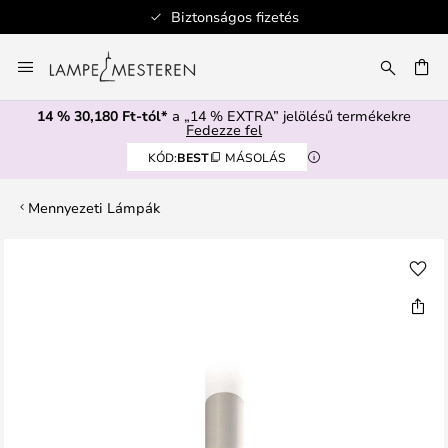
Biztonságos fizetés
Ugrás
a
SÉS
tartalomhoz
14 % 30,180 Ft-tól*
a „14 % EXTRA” jelölésű termékekre
Fedezze fel
KÓD:
BEST
MÁSOLÁS
Mennyezeti Lámpák
Ugrás
a
képgaléria
végére