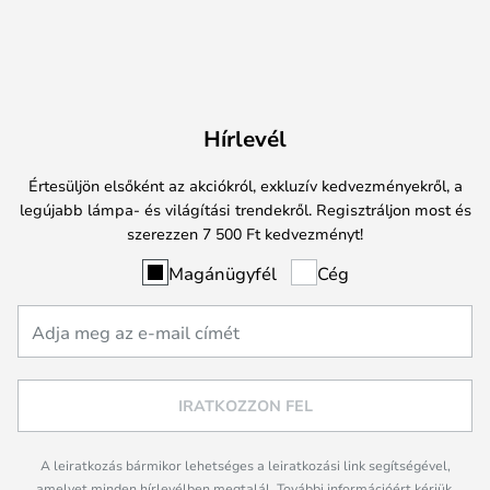
Hírlevél
Értesüljön elsőként az akciókról, exkluzív kedvezményekről, a
legújabb lámpa- és világítási trendekről. Regisztráljon most és
szerezzen 7 500 Ft kedvezményt!
Magánügyfél
Cég
IRATKOZZON FEL
A leiratkozás bármikor lehetséges a leiratkozási link segítségével,
amelyet minden hírlevélben megtalál. További információért kérjük,