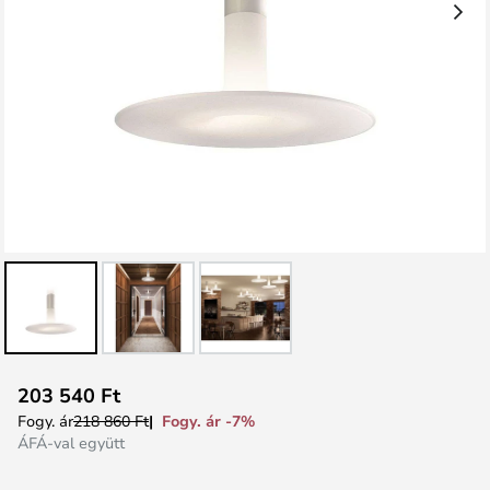
Ugrás
203 540 Ft
a
Fogy. ár -7%
Fogy. ár
218 860 Ft
képgaléria
ÁFÁ-val együtt
elejére