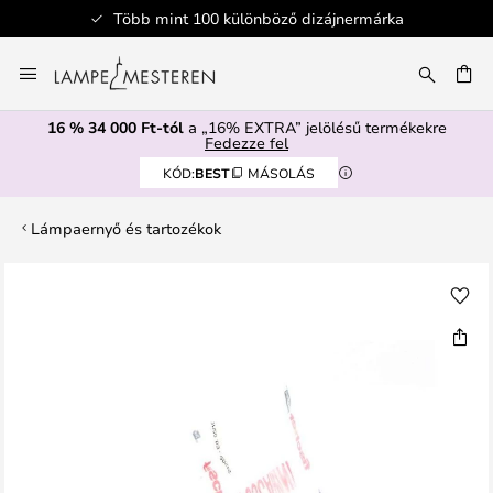
Több mint 100 különböző dizájnermárka
Ugrás
a
SÉS
tartalomhoz
16 % 34 000 Ft-tól
a „16% EXTRA” jelölésű termékekre
Fedezze fel
KÓD:
BEST
MÁSOLÁS
Lámpaernyő és tartozékok
Ugrás
a
képgaléria
végére