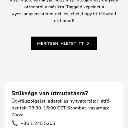
otthonról a másikra. Taggeld képeidet a
#yesLampemesteren-nel, és lehet, hogy itt láthatod
otthonod!
MERÍTSEN IHLETET ITT
Szüksége van útmutatásra?
Ügyfélszolgálati adatok és nyitvatartás: Hétfő–
péntek: 08:30–16:00 CET Szombat–vasárnap:
Zárva
+36 1 245 5203