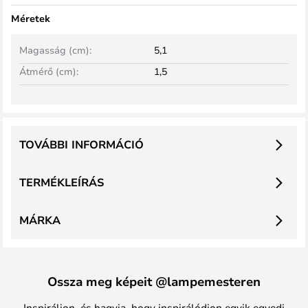
Méretek
Magasság (cm):
5,1
Átmérő (cm):
1,5
TOVÁBBI INFORMÁCIÓ
TERMÉKLEÍRÁS
MÁRKA
Ossza meg képeit @lampemesteren
Inspiráljon, és hagyja, hogy inspirálódjon egyik egyedi