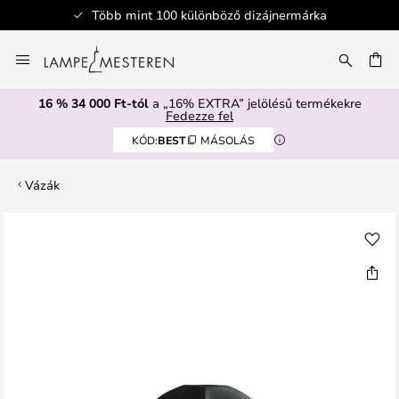
Több mint 100 különböző dizájnermárka
Ugrás
a
SÉS
tartalomhoz
16 % 34 000 Ft-tól
a „16% EXTRA” jelölésű termékekre
Fedezze fel
KÓD:
BEST
MÁSOLÁS
Vázák
Ugrás
a
képgaléria
végére