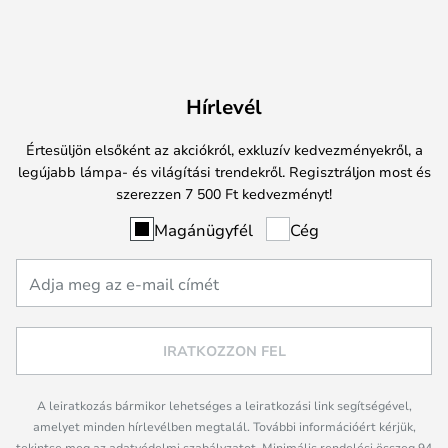
Hírlevél
Értesüljön elsőként az akciókról, exkluzív kedvezményekről, a
legújabb lámpa- és világítási trendekről. Regisztráljon most és
szerezzen 7 500 Ft kedvezményt!
Magánügyfél
Cég
IRATKOZZON FEL
A leiratkozás bármikor lehetséges a leiratkozási link segítségével,
amelyet minden hírlevélben megtalál. További információért kérjük,
tekintse meg az adatvédelmi szabályzatot. Minimális rendelési összeg 94