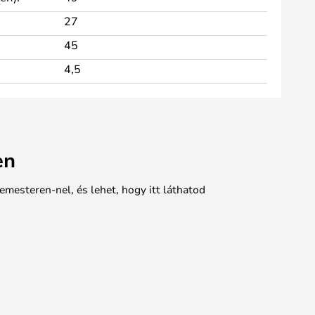
27
45
4,5
en
emesteren-nel, és lehet, hogy itt láthatod