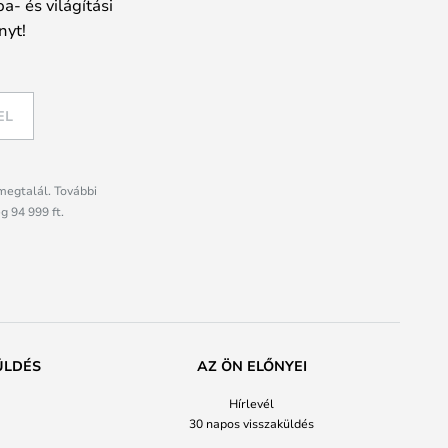
a- és világítási
nyt!
EL
megtalál. További
g 94 999 ft.
ÜLDÉS
AZ ÖN ELŐNYEI
Hírlevél
30 napos visszaküldés