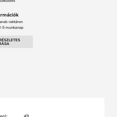
szaküldés
formációk
arab raktáron
: 2-5 munkanap
RÉSZLETES
ÍRÁSA
en):
49