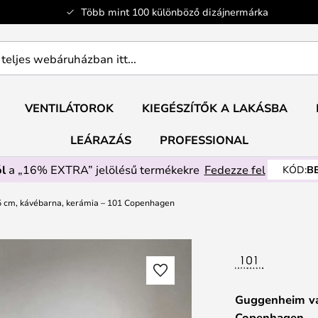
Több mint 100 különböző dizájnermárka
ban
VENTILÁTOROK
KIEGÉSZÍTŐK A LAKÁSBA
LEÁRAZÁS
PROFESSIONAL
l
a „16% EXTRA” jelölésű termékekre
Fedezze fel
KÓD:
B
 cm, kávébarna, kerámia – 101 Copenhagen
Guggenheim vá
Copenhagen