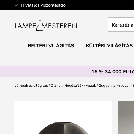
Ugrás
Hivatalos viszonteladó
a
tartalomhoz
Keresés
a
teljes
webáruház
BELTÉRI VILÁGÍTÁS
KÜLTÉRI VILÁGÍTÁS
itt...
16 % 34 000 Ft-tó
Lámpák és világítás
Otthoni kiegészítők
Vázák
Guggenheim váza, 45
Ugrás
a
képgaléria
végére