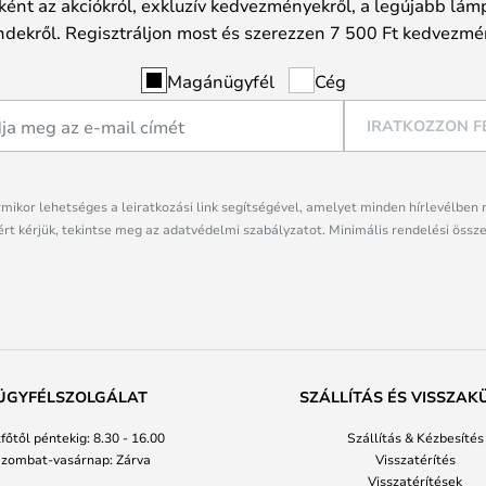
ként az akciókról, exkluzív kedvezményekről, a legújabb lámp
ndekről. Regisztráljon most és szerezzen 7 500 Ft kedvezmé
Magánügyfél
Cég
IRATKOZZON F
rmikor lehetséges a leiratkozási link segítségével, amelyet minden hírlevélben 
rt kérjük, tekintse meg az adatvédelmi szabályzatot. Minimális rendelési össze
ÜGYFÉLSZOLGÁLAT
SZÁLLÍTÁS ÉS VISSZAK
főtől péntekig: 8.30 - 16.00
Szállítás & Kézbesítés
zombat-vasárnap: Zárva
Visszatérítés
Visszatérítések