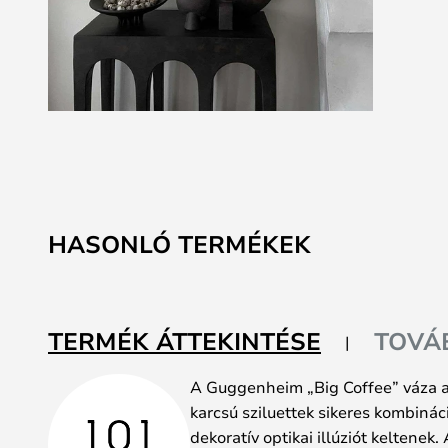
Ugrás
a
képgaléria
elejére
HASONLÓ TERMÉKEK
TERMÉK ÁTTEKINTÉSE
TOVÁ
A Guggenheim „Big Coffee” váza az
karcsú sziluettek sikeres kombinác
dekoratív optikai illúziót keltene