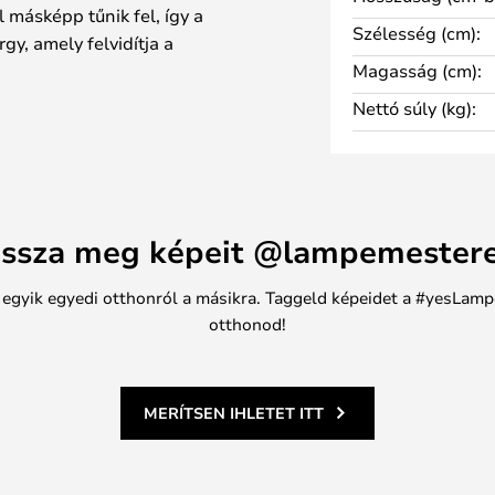
 másképp tűnik fel, így a
Szélesség (cm):
y, amely felvidítja a
Magasság (cm):
letén eltérések fordulhatnak elő.
Nettó súly (kg):
ltérések, a lenyűgöző és
mával kombinálva, a Guggenheim
eszik.
váza nem 100%-ban vízálló, ezért
ául bambuszrudakhoz,
ssza meg képeit @lampemester
 friss virágokhoz.
, amelyet Kristian Sofus
n egyik egyedi otthonról a másikra. Taggeld képeidet a #yesLamp
tt a 101 Copenhagen számára,
otthonod!
ban kapható.
MERÍTSEN IHLETET ITT