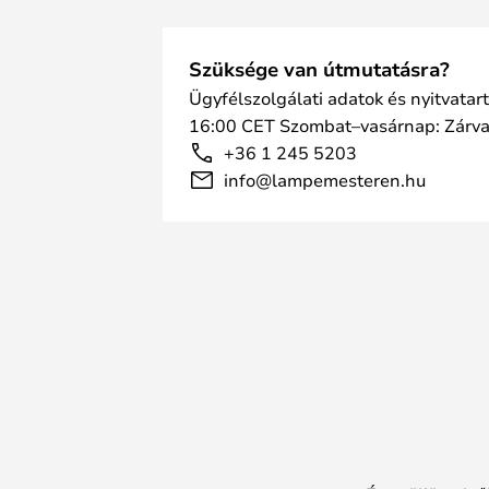
Szüksége van útmutatásra?
Ügyfélszolgálati adatok és nyitvatar
16:00 CET Szombat–vasárnap: Zárv
+36 1 245 5203
info@lampemesteren.hu