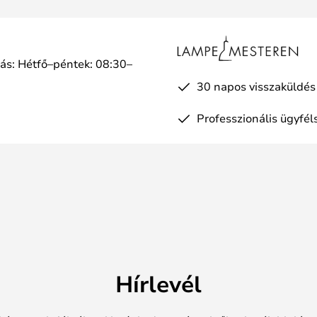
tás: Hétfő–péntek: 08:30–
a
30 napos visszaküldés
Professzionális ügyfél
Hírlevél