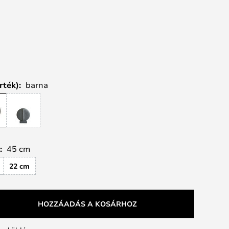
rték):
barna
:
45 cm
22 cm
HOZZÁADÁS A KOSÁRHOZ