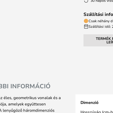
30 napos vis
Szállítási in
Csak néhány d
Szállítási idő
TERMÉK 
LE
BBI INFORMÁCIÓ
 éles, geometrikus vonalak és a
Dimenzió
iója, amelyek együttesen
k. A lenyűgöző háromdimenziós
Hosszúság (cm-b