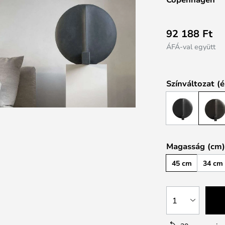
92 188 Ft
ÁFÁ-val együtt
Színváltozat (é
Magasság (cm)
45 cm
34 cm
1