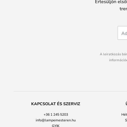
Értesüljön első
tre
A leiratkozás bá
információé
KAPCSOLAT ÉS SZERVIZ
+36 1 245 5203
Hét
info@lampemesteren.hu
S
GYIK