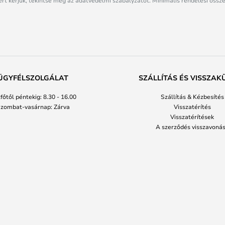
rt kérjük, tekintse meg az adatvédelmi szabályzatot. Minimális rendelési össze
ÜGYFÉLSZOLGÁLAT
SZÁLLÍTÁS ÉS VISSZAK
főtől péntekig: 8.30 - 16.00
Szállítás & Kézbesítés
zombat-vasárnap: Zárva
Visszatérítés
Visszatérítések
A szerződés visszavoná