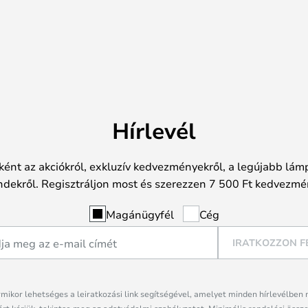
Hírlevél
ként az akciókról, exkluzív kedvezményekről, a legújabb lámp
ndekről. Regisztráljon most és szerezzen 7 500 Ft kedvezmé
Magánügyfél
Cég
IRATKOZZON F
rmikor lehetséges a leiratkozási link segítségével, amelyet minden hírlevélben 