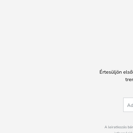
Értesüljön első
tre
A leiratkozás bá