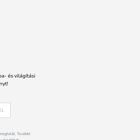
a- és világítási
nyt!
EL
megtalál. További