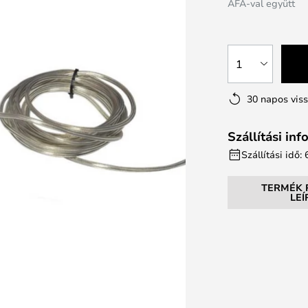
ÁFÁ-val együtt
1
30 napos vis
Szállítási in
Szállítási idő:
TERMÉK 
LE