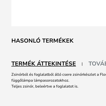
Ugrás
a
HASONLÓ TERMÉKEK
képgaléria
elejére
TERMÉK ÁTTEKINTÉSE
TOVÁ
Zsinórból és foglalatból álló csere zsinórkészlet a Fl
függőlámpa lámpasorozatokhoz.
Teljes zsinór, beleértve a foglalatot is.