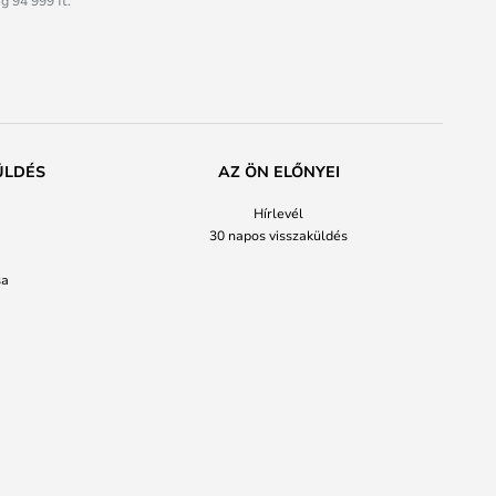
g 94 999 ft.
ÜLDÉS
AZ ÖN ELŐNYEI
Hírlevél
30 napos visszaküldés
sa