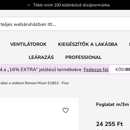
Több mint 100 különböző dizájnermárka
ban
VENTILÁTOROK
KIEGÉSZÍTŐK A LAKÁSBA
LEÁRAZÁS
PROFESSIONAL
l
a „16% EXTRA” jelölésű termékekre
Fedezze fel
KÓD:
B
abel a oldalon Romeo Moon S1&S2 - Flos
Foglalat m/3m
24 255 Ft