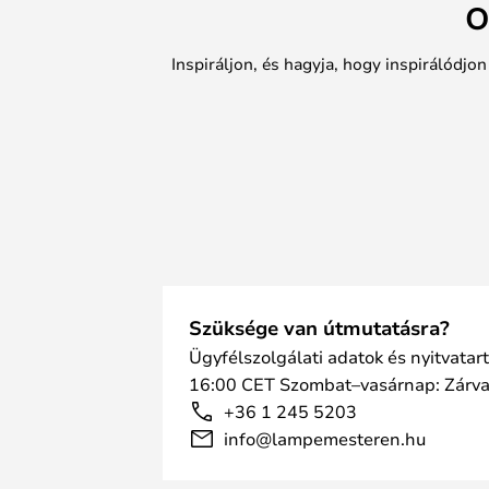
O
Inspiráljon, és hagyja, hogy inspirálódjo
Szüksége van útmutatásra?
Ügyfélszolgálati adatok és nyitvatar
16:00 CET Szombat–vasárnap: Zárv
+36 1 245 5203
info@lampemesteren.hu