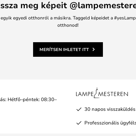
ssza meg képeit @lampemester
n egyik egyedi otthonról a másikra. Taggeld képeidet a #yesLamp
otthonod!
MERÍTSEN IHLETET ITT
tás: Hétfő–péntek: 08:30–
a
30 napos visszaküldés
Professzionális ügyfél