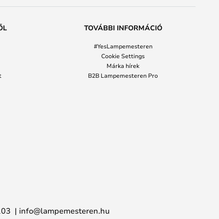
ŐL
TOVÁBBI INFORMÁCIÓ
#YesLampemesteren
Cookie Settings
Márka hírek
t
B2B Lampemesteren Pro
203
info@lampemesteren.hu