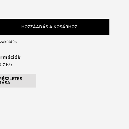
HOZZÁADÁS A KOSÁRHOZ
szaküldés
formációk
 6-7 hét
RÉSZLETES
ÍRÁSA