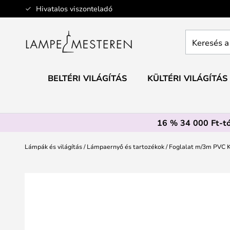
Ugrás
Hivatalos viszonteladó
a
tartalomhoz
Keresés
a
teljes
webáruház
BELTÉRI VILÁGÍTÁS
KÜLTÉRI VILÁGÍTÁS
itt...
16 % 34 000 Ft-tó
Lámpák és világítás
Lámpaernyő és tartozékok
Foglalat m/3m PVC K
Ugrás
a
képgaléria
végére