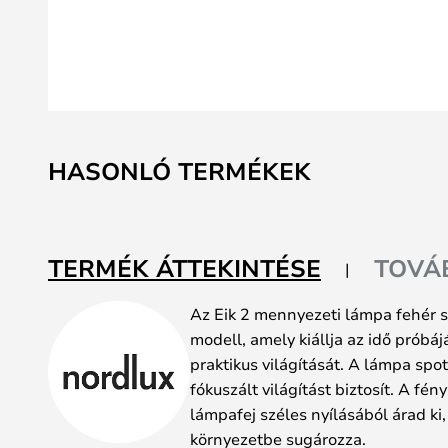
Ugrás
a
HASONLÓ TERMÉKEK
képgaléria
elejére
TERMÉK ÁTTEKINTÉSE
TOVÁ
Az Eik 2 mennyezeti lámpa fehér sz
modell, amely kiállja az idő próbáj
praktikus világítását. A lámpa spo
fókuszált világítást biztosít. A fén
lámpafej széles nyílásából árad ki,
környezetbe sugározza.