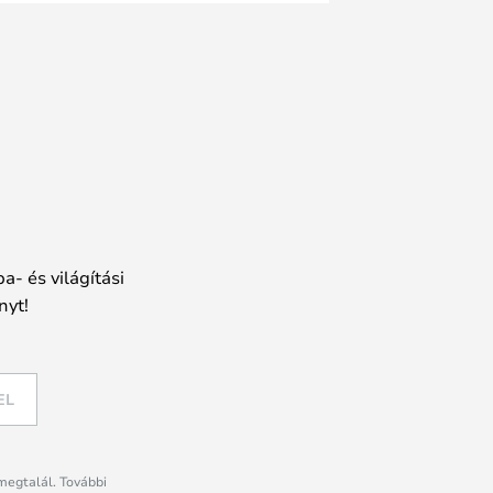
a- és világítási
nyt!
EL
megtalál. További