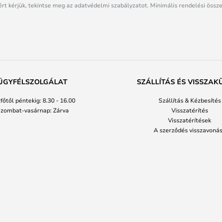
rt kérjük, tekintse meg az adatvédelmi szabályzatot. Minimális rendelési össze
ÜGYFÉLSZOLGÁLAT
SZÁLLÍTÁS ÉS VISSZAK
főtől péntekig: 8.30 - 16.00
Szállítás & Kézbesítés
zombat-vasárnap: Zárva
Visszatérítés
Visszatérítések
A szerződés visszavoná