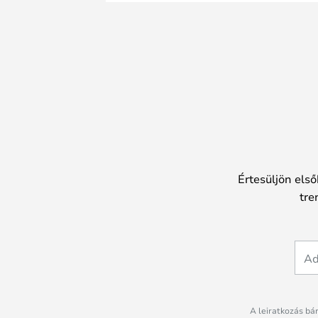
Értesüljön első
tre
A leiratkozás bá