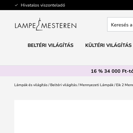
Ugrás
Hivatalos viszonteladó
a
tartalomhoz
Keresés
a
teljes
webáruház
BELTÉRI VILÁGÍTÁS
KÜLTÉRI VILÁGÍTÁS
itt...
16 % 34 000 Ft-tó
Lámpák és világítás
Beltéri világítás
Mennyezeti Lámpák
Eik 2 Men
Ugrás
a
képgaléria
végére