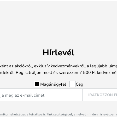
Hírlevél
ként az akciókról, exkluzív kedvezményekről, a legújabb lámp
ndekről. Regisztráljon most és szerezzen 7 500 Ft kedvezmé
Magánügyfél
Cég
IRATKOZZON F
rmikor lehetséges a leiratkozási link segítségével, amelyet minden hírlevélben 