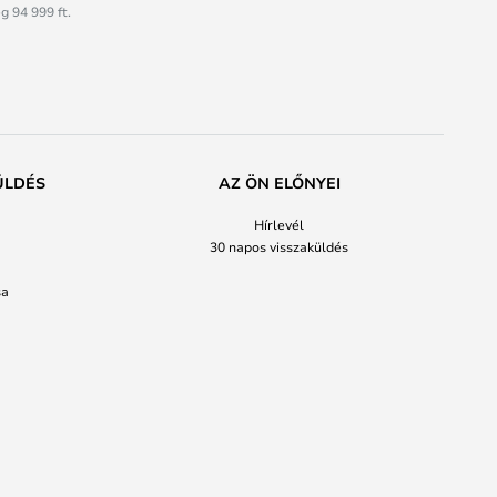
g 94 999 ft.
ÜLDÉS
AZ ÖN ELŐNYEI
Hírlevél
30 napos visszaküldés
sa