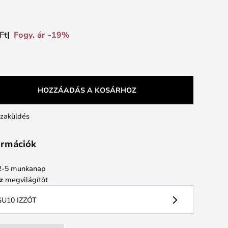
Fogy. ár -19%
Ft
HOZZÁADÁS A KOSÁRHOZ
szaküldés
formációk
: 2-5 munkanap
z
megvilágítót
U10 IZZÓT