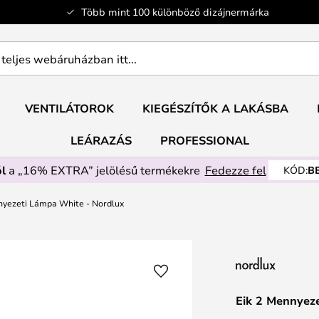
Több mint 100 különböző dizájnermárka
ban
VENTILÁTOROK
KIEGÉSZÍTŐK A LAKÁSBA
LEÁRAZÁS
PROFESSIONAL
l
a „16% EXTRA” jelölésű termékekre
Fedezze fel
KÓD:
B
nyezeti Lámpa White - Nordlux
Eik 2 Mennyez