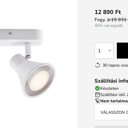
12 890 Ft
Fogy. ár
15 931 
ÁFÁ-val együtt
1
30 napos vis
Szállítási in
Készleten
Szállítási idő
Nem tartalma
VÁLASSZON G