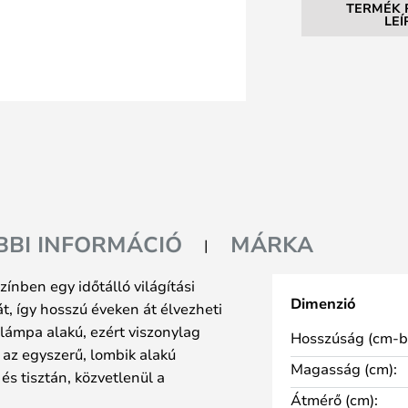
TERMÉK 
LE
BBI INFORMÁCIÓ
MÁRKA
ínben egy időtálló világítási
Dimenzió
át, így hosszú éveken át élvezheti
tlámpa alakú, ezért viszonylag
Hosszúság (cm-b
y az egyszerű, lombik alakú
Magasság (cm):
 és tisztán, közvetlenül a
Átmérő (cm):