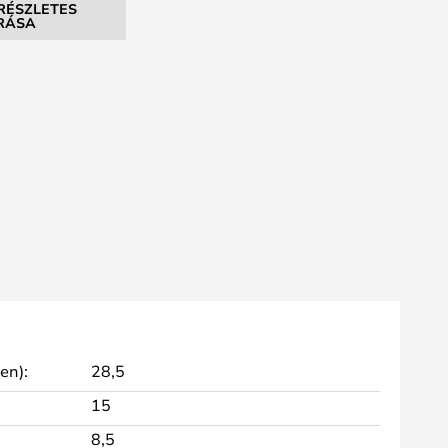
RÉSZLETES
ÍRÁSA
en):
28,5
15
8,5