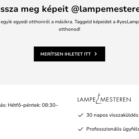
ssza meg képeit @lampemester
n egyik egyedi otthonról a másikra. Taggeld képeidet a #yesLamp
otthonod!
MERÍTSEN IHLETET ITT
tás: Hétfő–péntek: 08:30–
a
30 napos visszaküldés
Professzionális ügyfél