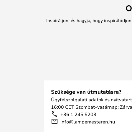
O
Inspiráljon, és hagyja, hogy inspirálódjo
Szüksége van útmutatásra?
Ügyfélszolgálati adatok és nyitvatar
16:00 CET Szombat–vasárnap: Zárv
+36 1 245 5203
info@lampemesteren.hu