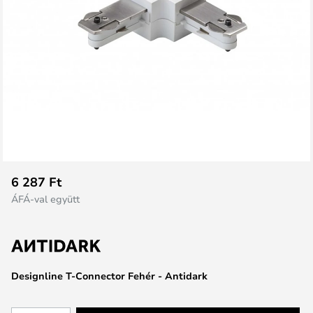
Ugrás
6 287 Ft
a
ÁFÁ-val együtt
képgaléria
elejére
Designline T-Connector Fehér - Antidark