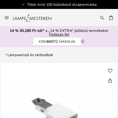
Több mint 100 különböző dizájnermárka
Ugrás
a
SÉS
tartalomhoz
14 % 30,180 Ft-tól*
a „14 % EXTRA” jelölésű termékekre
Fedezze fel
KÓD:
BEST
MÁSOLÁS
Lámpaernyő és tartozékok
Ugrás
a
képgaléria
végére