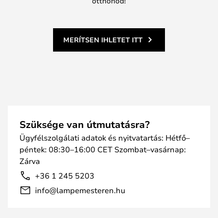
otthonod!
MERÍTSEN IHLETET ITT
Szüksége van útmutatásra?
Ügyfélszolgálati adatok és nyitvatartás: Hétfő–
péntek: 08:30–16:00 CET Szombat–vasárnap:
Zárva
+36 1 245 5203
info@lampemesteren.hu