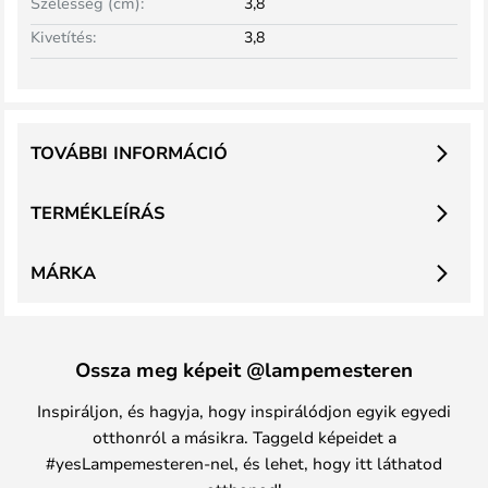
Szélesség (cm):
3,8
Kivetítés:
3,8
TOVÁBBI INFORMÁCIÓ
TERMÉKLEÍRÁS
MÁRKA
Ossza meg képeit @lampemesteren
Inspiráljon, és hagyja, hogy inspirálódjon egyik egyedi
otthonról a másikra. Taggeld képeidet a
#yesLampemesteren-nel, és lehet, hogy itt láthatod