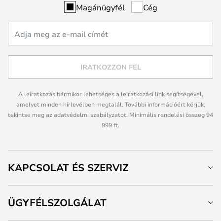
Magánügyfél
Cég
IRATKOZZON FEL
A leiratkozás bármikor lehetséges a leiratkozási link segítségével,
amelyet minden hírlevélben megtalál. További információért kérjük,
tekintse meg az adatvédelmi szabályzatot. Minimális rendelési összeg 94
999 ft.
KAPCSOLAT ÉS SZERVIZ
ÜGYFÉLSZOLGÁLAT