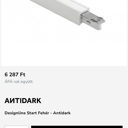
Ugrás
6 287 Ft
a
ÁFÁ-val együtt
képgaléria
elejére
Designline Start Fehér - Antidark