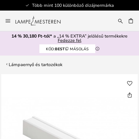
Több mint 100 különböző dizájnermárka
Ugrás
a
SÉS
tartalomhoz
14 % 30,180 Ft-tól*
a „14 % EXTRA” jelölésű termékekre
Fedezze fel
KÓD:
BEST
MÁSOLÁS
Lámpaernyő és tartozékok
Ugrás
a
képgaléria
végére