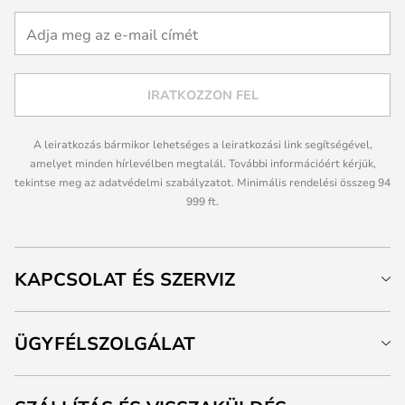
IRATKOZZON FEL
A leiratkozás bármikor lehetséges a leiratkozási link segítségével,
amelyet minden hírlevélben megtalál. További információért kérjük,
tekintse meg az adatvédelmi szabályzatot. Minimális rendelési összeg 94
999 ft.
KAPCSOLAT ÉS SZERVIZ
ÜGYFÉLSZOLGÁLAT