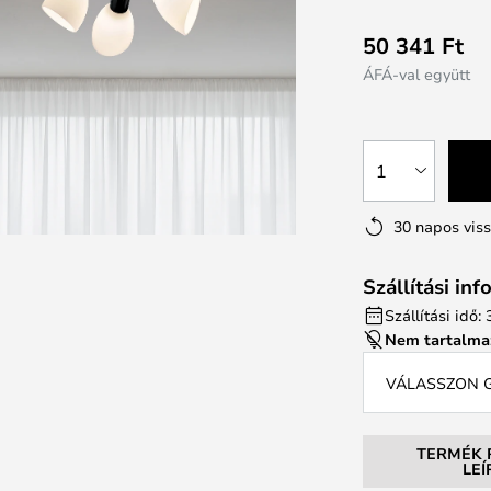
50 341 Ft
ÁFÁ-val együtt
1
30 napos vis
Szállítási in
Szállítási idő:
Nem tartalma
VÁLASSZON G
TERMÉK 
LE