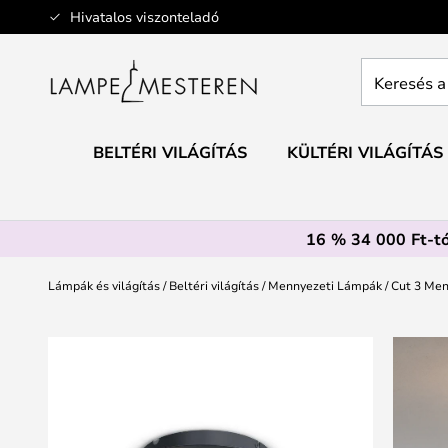
Ugrás
Hivatalos viszonteladó
a
tartalomhoz
Keresés
a
teljes
webáruház
BELTÉRI VILÁGÍTÁS
KÜLTÉRI VILÁGÍTÁS
itt...
16 % 34 000 Ft-tó
Lámpák és világítás
Beltéri világítás
Mennyezeti Lámpák
Cut 3 Men
Ugrás
a
képgaléria
végére