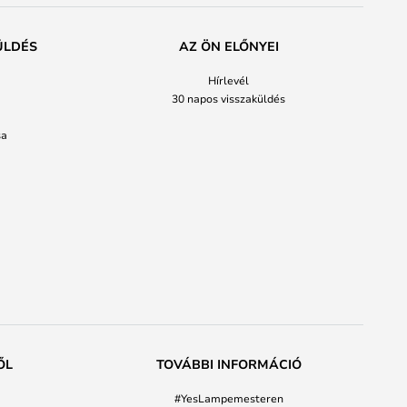
ÜLDÉS
AZ ÖN ELŐNYEI
Hírlevél
30 napos visszaküldés
sa
ŐL
TOVÁBBI INFORMÁCIÓ
#YesLampemesteren