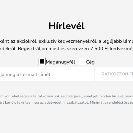
Hírlevél
ként az akciókról, exkluzív kedvezményekről, a legújabb lámp
ndekről. Regisztráljon most és szerezzen 7 500 Ft kedvezmé
Magánügyfél
Cég
IRATKOZZON F
rmikor lehetséges a leiratkozási link segítségével, amelyet minden hírlevélben 
rt kérjük, tekintse meg az adatvédelmi szabályzatot. Minimális rendelési össze