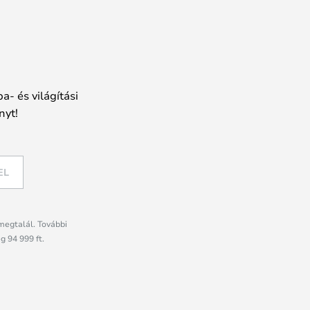
a- és világítási
nyt!
EL
megtalál. További
g 94 999 ft.