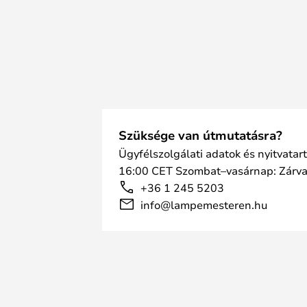
Szüksége van útmutatásra?
Ügyfélszolgálati adatok és nyitvatar
16:00 CET Szombat–vasárnap: Zárv
+36 1 245 5203
info@lampemesteren.hu