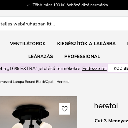
Több mint 100 különböző dizájnermárka
ban
VENTILÁTOROK
KIEGÉSZÍTŐK A LAKÁSBA
LEÁRAZÁS
PROFESSIONAL
l
a „16% EXTRA” jelölésű termékekre
Fedezze fel
KÓD:
B
nyezeti Lámpa Round Black/Opal - Herstal
Cut 3 Mennyez