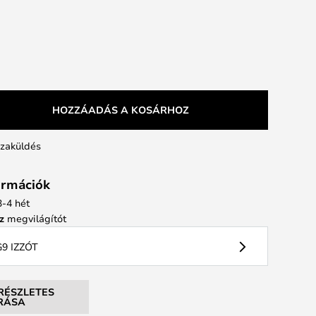
HOZZÁADÁS A KOSÁRHOZ
szaküldés
formációk
 3-4 hét
z
megvilágítót
9 IZZÓT
RÉSZLETES
ÍRÁSA