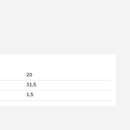
20
31,5
1,5