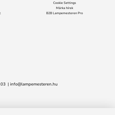
Cookie Settings
Márka hírek
t
B2B Lampemesteren Pro
203
info@lampemesteren.hu