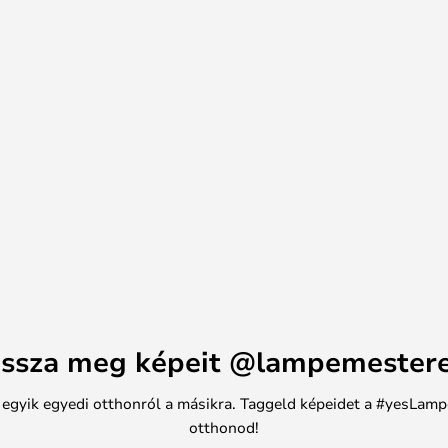
 és magán a lámpaernyőn
atos megvilágítást is kap,
ódon hangsúlyozza. A lámpabúra
de nyílással rendelkezik, ami
nak része. A sorozat különböző
b lámpaernyővel. tekintheti
ssza meg képeit @lampemester
n egyik egyedi otthonról a másikra. Taggeld képeidet a #yesLamp
otthonod!