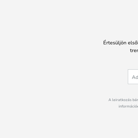
Értesüljön első
tre
A leiratkozás bá
információé