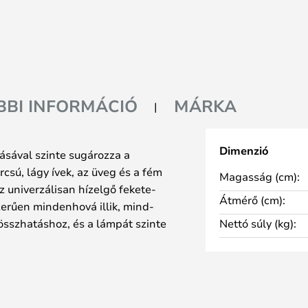
BBI INFORMÁCIÓ
MÁRKA
Dimenzió
ásával szinte sugározza a
rcsú, lágy ívek, az üveg és a fém
Magasság (cm):
 univerzálisan hízelgő fekete-
Átmérő (cm):
erűen mindenhová illik, mind-
sszhatáshoz, és a lámpát szinte
Nettó súly (kg):
sen látott kiegészítőjévé teszik.
tus kifejezést kölcsönöz a
ensúlyoz a fehér opálos
sal szórja szét a fényt. A fény