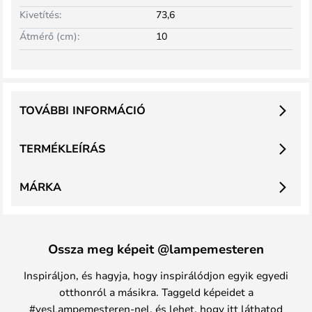
Kivetítés:
73,6
Átmérő (cm):
10
TOVÁBBI INFORMÁCIÓ
TERMÉKLEÍRÁS
MÁRKA
Ossza meg képeit @lampemesteren
Inspiráljon, és hagyja, hogy inspirálódjon egyik egyedi
otthonról a másikra. Taggeld képeidet a
#yesLampemesteren-nel, és lehet, hogy itt láthatod