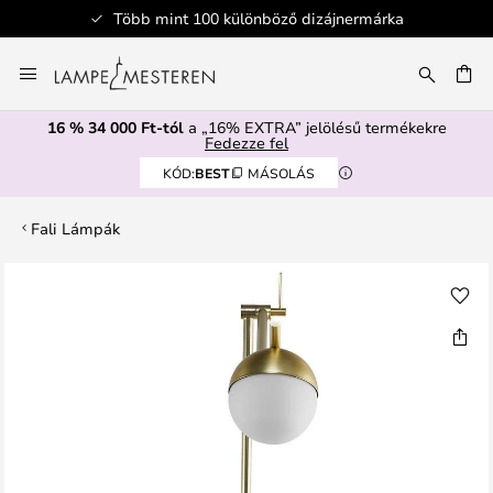
Több mint 100 különböző dizájnermárka
Ugrás
a
SÉS
tartalomhoz
16 % 34 000 Ft-tól
a „16% EXTRA” jelölésű termékekre
Fedezze fel
KÓD:
BEST
MÁSOLÁS
Fali Lámpák
Ugrás
a
képgaléria
végére