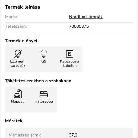
Termék leírása
Márka:
Nordlux Lámpák
Tételszám:
70005375
Termék előnyei
Izzó nem
G9
Kapcsoló a
tartozék
kábelen
Tökéletes ezekben a szobákban
Nappali
Hálószoba
Méretek
Magasság (cm):
37,2