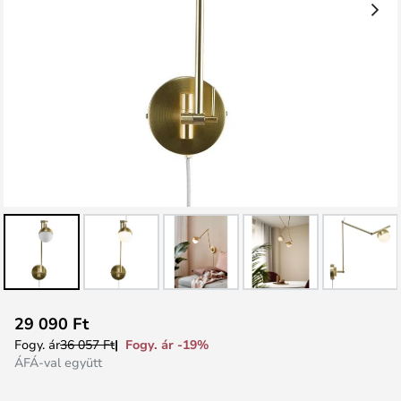
Ugrás
29 090 Ft
a
Fogy. ár -19%
Fogy. ár
36 057 Ft
képgaléria
ÁFÁ-val együtt
elejére