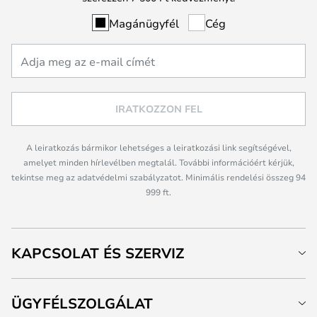
Magánügyfél
Cég
IRATKOZZON FEL
A leiratkozás bármikor lehetséges a leiratkozási link segítségével,
amelyet minden hírlevélben megtalál. További információért kérjük,
tekintse meg az adatvédelmi szabályzatot. Minimális rendelési összeg 94
999 ft.
KAPCSOLAT ÉS SZERVIZ
ÜGYFÉLSZOLGÁLAT