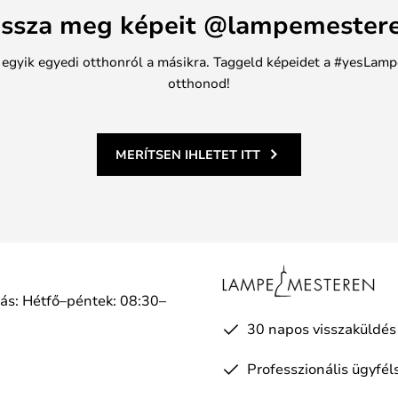
ssza meg képeit @lampemester
n egyik egyedi otthonról a másikra. Taggeld képeidet a #yesLamp
otthonod!
MERÍTSEN IHLETET ITT
tás: Hétfő–péntek: 08:30–
a
30 napos visszaküldés
Professzionális ügyfél