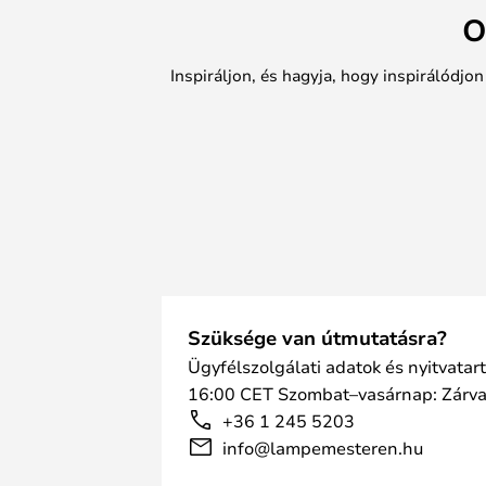
O
Inspiráljon, és hagyja, hogy inspirálódjo
Szüksége van útmutatásra?
Ügyfélszolgálati adatok és nyitvatar
16:00 CET Szombat–vasárnap: Zárv
+36 1 245 5203
info@lampemesteren.hu