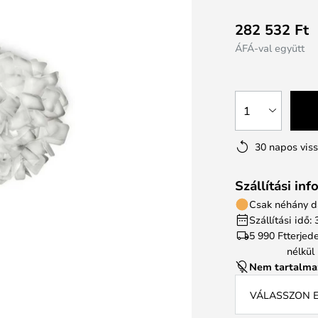
282 532 Ft
ÁFÁ-val együtt
1
30 napos vis
Szállítási in
Csak néhány d
Szállítási idő
5 990 Ft
terjed
nélkül
Nem tartalma
VÁLASSZON E