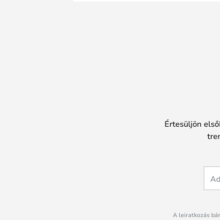
Értesüljön első
tre
A leiratkozás bá