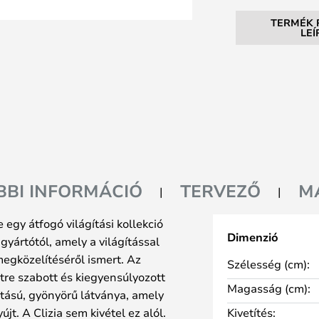
TERMÉK 
LE
BBI INFORMÁCIÓ
TERVEZŐ
M
egy átfogó világítási kollekció
Dimenzió
gyártótól, amely a világítással
megközelítéséről ismert. Az
Szélesség (cm):
re szabott és kiegyensúlyozott
Magasság (cm):
atású, gyönyörű látványa, amely
t. A Clizia sem kivétel ez alól.
Kivetítés: