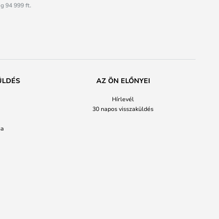
g 94 999 ft.
ÜLDÉS
AZ ÖN ELŐNYEI
Hírlevél
30 napos visszaküldés
sa