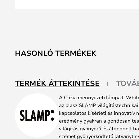
Ugrás
a
HASONLÓ TERMÉKEK
képgaléria
elejére
TERMÉK ÁTTEKINTÉSE
TOVÁ
A Clizia mennyezeti lámpa L White 
az olasz SLAMP világítástechnikai 
kapcsolatos kísérleti és innovatív 
eredmény gyakran a gondosan test
világítás gyönyörű és átgondolt h
szemet gyönyörködtető látványt nyúj