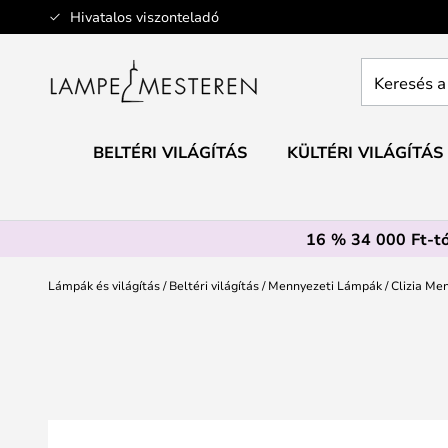
Ugrás
Hivatalos viszonteladó
a
tartalomhoz
Keresés
a
teljes
webáruház
BELTÉRI VILÁGÍTÁS
KÜLTÉRI VILÁGÍTÁS
itt...
16 % 34 000 Ft-tó
Lámpák és világítás
Beltéri világítás
Mennyezeti Lámpák
Clizia Me
Ugrás
a
képgaléria
végére