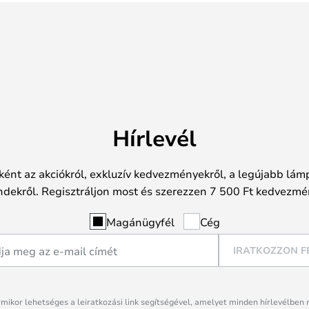
Hírlevél
ként az akciókról, exkluzív kedvezményekről, a legújabb lámp
ndekről. Regisztráljon most és szerezzen 7 500 Ft kedvezmé
Magánügyfél
Cég
IRATKOZZON F
rmikor lehetséges a leiratkozási link segítségével, amelyet minden hírlevélben 