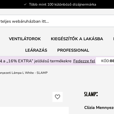
Több mint 100 különböző dizájnermárka
ban
VENTILÁTOROK
KIEGÉSZÍTŐK A LAKÁSBA
LEÁRAZÁS
PROFESSIONAL
l
a „16% EXTRA” jelölésű termékekre
Fedezze fel
KÓD:
B
nnyezeti Lámpa L White - SLAMP
Clizia Mennye