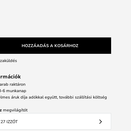
HOZZÁADÁS A KOSÁRHOZ
szaküldés
formációk
arab raktáron
: 3-6 munkanap
elmes áruk díja adókkal együtt, további szállítási költség
z
megvilágítót
27 IZZÓT