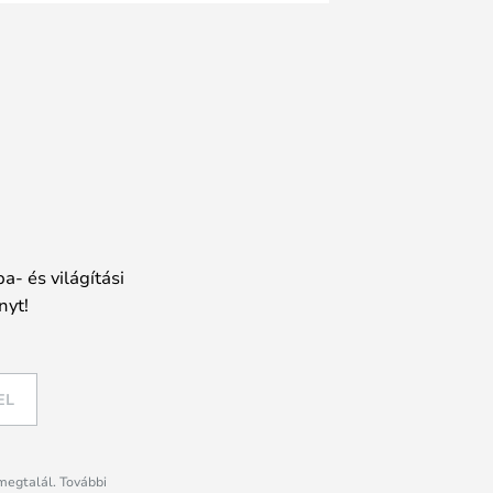
a- és világítási
nyt!
EL
megtalál. További