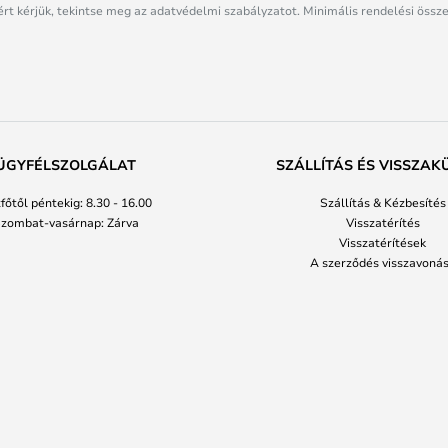
rt kérjük, tekintse meg az adatvédelmi szabályzatot. Minimális rendelési össze
ÜGYFÉLSZOLGÁLAT
SZÁLLÍTÁS ÉS VISSZAK
főtől péntekig: 8.30 - 16.00
Szállítás & Kézbesítés
zombat-vasárnap: Zárva
Visszatérítés
Visszatérítések
A szerződés visszavoná