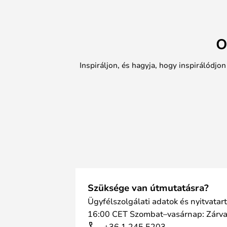
O
Inspiráljon, és hagyja, hogy inspirálódjo
Szüksége van útmutatásra?
Ügyfélszolgálati adatok és nyitvatar
16:00 CET Szombat–vasárnap: Zárv
+36 1 245 5203