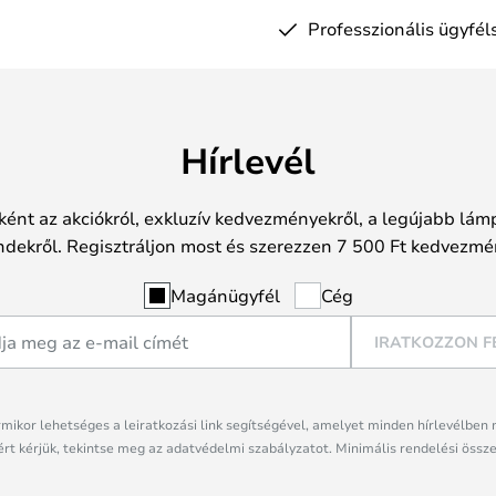
Professzionális ügyfél
Hírlevél
ként az akciókról, exkluzív kedvezményekről, a legújabb lámp
ndekről. Regisztráljon most és szerezzen 7 500 Ft kedvezmé
Magánügyfél
Cég
IRATKOZZON F
rmikor lehetséges a leiratkozási link segítségével, amelyet minden hírlevélben 
rt kérjük, tekintse meg az adatvédelmi szabályzatot. Minimális rendelési össze