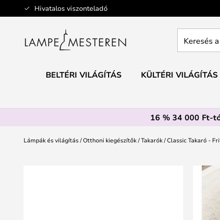
Ugrás
Hivatalos viszonteladó
a
tartalomhoz
Keresés
a
teljes
webáruház
BELTÉRI VILÁGÍTÁS
KÜLTÉRI VILÁGÍTÁS
itt...
16 % 34 000 Ft-tó
Lámpák és világítás
Otthoni kiegészítők
Takarók
Classic Takaró - Fr
Ugrás
a
képgaléria
végére