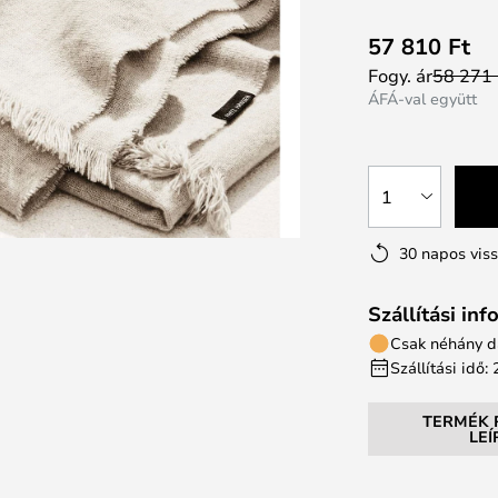
57 810 Ft
Fogy. ár
58 271 
ÁFÁ-val együtt
1
30 napos vis
Szállítási in
Csak néhány d
Szállítási idő
TERMÉK 
LE