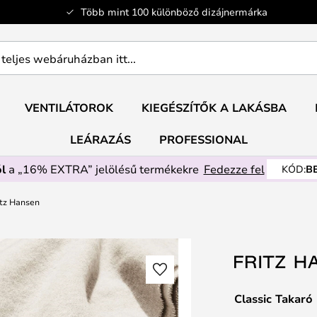
Több mint 100 különböző dizájnermárka
ban
VENTILÁTOROK
KIEGÉSZÍTŐK A LAKÁSBA
LEÁRAZÁS
PROFESSIONAL
l
a „16% EXTRA” jelölésű termékekre
Fedezze fel
KÓD:
B
itz Hansen
Classic Takaró