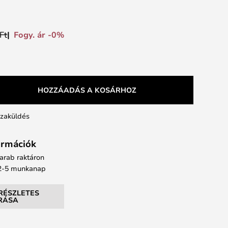
Fogy. ár -0%
Ft
HOZZÁADÁS A KOSÁRHOZ
szaküldés
formációk
arab raktáron
: 2-5 munkanap
RÉSZLETES
ÍRÁSA