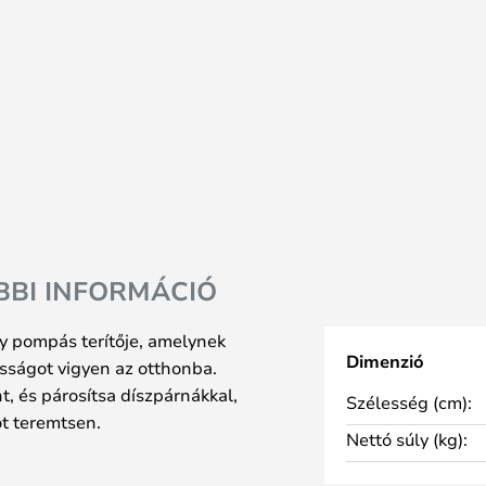
BBI INFORMÁCIÓ
y pompás terítője, amelynek
Dimenzió
sságot vigyen az otthonba.
, és párosítsa díszpárnákkal,
Szélesség (cm):
ot teremtsen.
Nettó súly (kg):