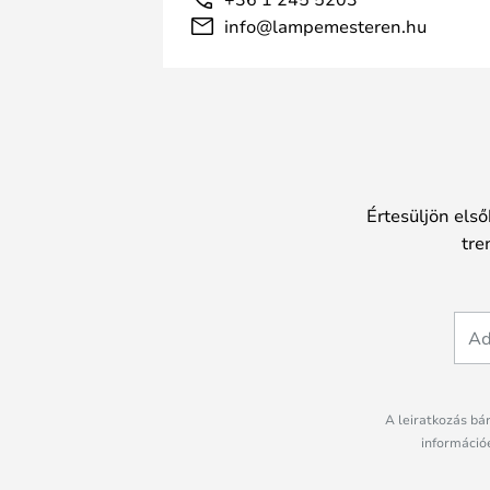
info@lampemesteren.hu
Értesüljön első
tre
A leiratkozás bá
információé