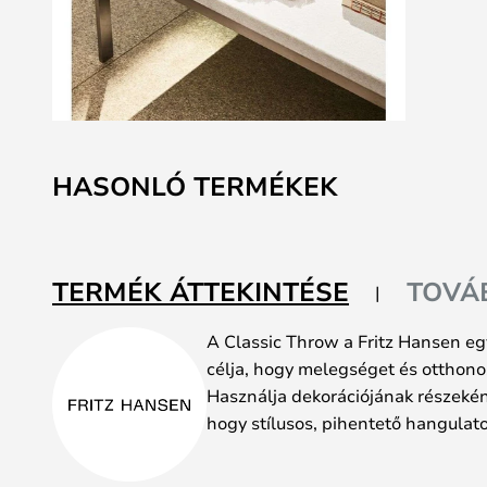
Ugrás
a
HASONLÓ TERMÉKEK
képgaléria
elejére
TERMÉK ÁTTEKINTÉSE
TOVÁ
A Classic Throw a Fritz Hansen eg
célja, hogy melegséget és otthono
Használja dekorációjának részeként
hogy stílusos, pihentető hangulat