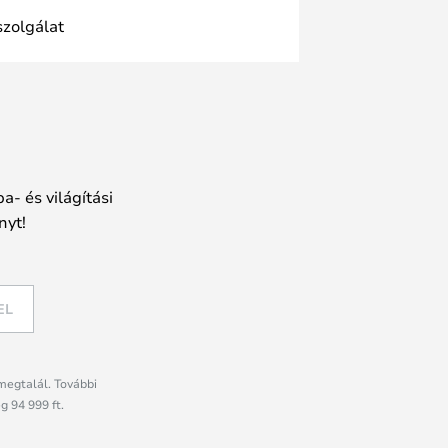
szolgálat
a- és világítási
nyt!
EL
megtalál. További
g 94 999 ft.