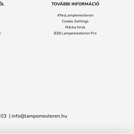
ŐL
TOVÁBBI INFORMÁCIÓ
#YesLampemesteren
Cookie Settings
Márka hírek
t
B2B Lampemesteren Pro
203
info@lampemesteren.hu