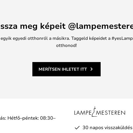
ssza meg képeit @lampemester
n egyik egyedi otthonról a másikra. Taggeld képeidet a #yesLamp
otthonod!
MERÍTSEN IHLETET ITT
tás: Hétfő–péntek: 08:30–
a
30 napos visszaküldés