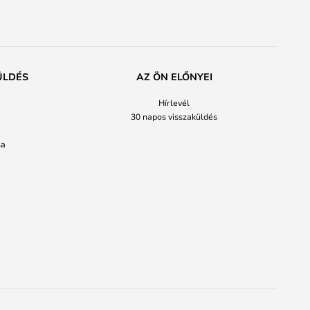
ÜLDÉS
AZ ÖN ELŐNYEI
Hírlevél
30 napos visszaküldés
sa