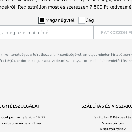
ndekről. Regisztráljon most és szerezzen 7 500 Ft kedvezmé
Magánügyfél
Cég
IRATKOZZON F
rmikor lehetséges a leiratkozási link segítségével, amelyet minden hírlevélben 
rt kérjük, tekintse meg az adatvédelmi szabályzatot. Minimális rendelési össze
ÜGYFÉLSZOLGÁLAT
SZÁLLÍTÁS ÉS VISSZAK
főtől péntekig: 8.30 - 16.00
Szállítás & Kézbesítés
zombat-vasárnap: Zárva
Visszatérítés
Visszatérítések