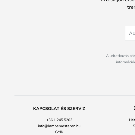
tre
A leiratkozás bá
információé
KAPCSOLAT ÉS SZERVIZ
+36 1 245 5203
Hét
info@lampemesteren.hu
S
GYIK