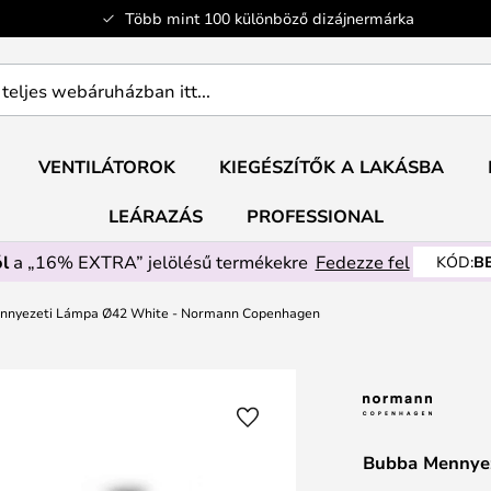
Több mint 100 különböző dizájnermárka
ban
VENTILÁTOROK
KIEGÉSZÍTŐK A LAKÁSBA
LEÁRAZÁS
PROFESSIONAL
l
a „16% EXTRA” jelölésű termékekre
Fedezze fel
KÓD:
B
nnyezeti Lámpa Ø42 White - Normann Copenhagen
Bubba Mennye