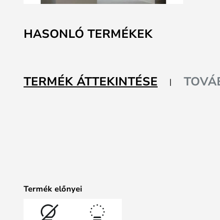
Ugrás
a
HASONLÓ TERMÉKEK
képgaléria
elejére
TERMÉK ÁTTEKINTÉSE
TOVÁ
Termék előnyei