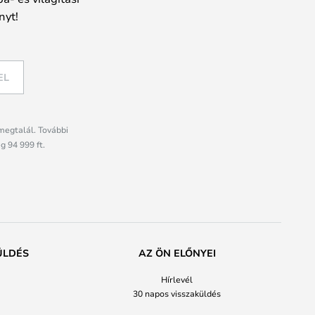
nyt!
EL
megtalál. További
g 94 999 ft.
ÜLDÉS
AZ ÖN ELŐNYEI
Hírlevél
30 napos visszaküldés