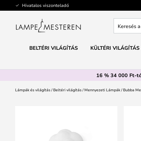
Ugrás
Hivatalos viszonteladó
a
tartalomhoz
Keresés
a
teljes
webáruház
BELTÉRI VILÁGÍTÁS
KÜLTÉRI VILÁGÍTÁS
itt...
16 % 34 000 Ft-tó
Lámpák és világítás
Beltéri világítás
Mennyezeti Lámpák
Bubba Me
Ugrás
a
képgaléria
végére