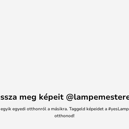
ssza meg képeit @lampemester
n egyik egyedi otthonról a másikra. Taggeld képeidet a #yesLamp
otthonod!