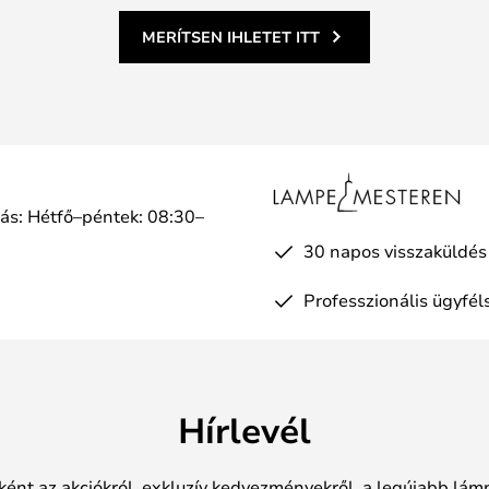
MERÍTSEN IHLETET ITT
tás: Hétfő–péntek: 08:30–
a
30 napos visszaküldés
Professzionális ügyfél
Hírlevél
ként az akciókról, exkluzív kedvezményekről, a legújabb lámp