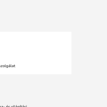
szolgálat
a- és világítási