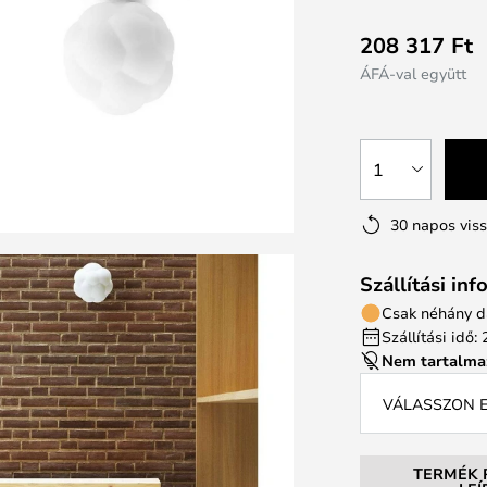
208 317 Ft
ÁFÁ-val együtt
1
30 napos vis
Szállítási in
Csak néhány d
Szállítási idő
Nem tartalma
VÁLASSZON E
TERMÉK 