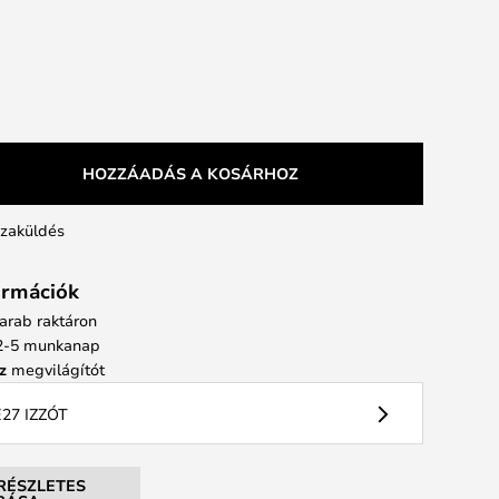
HOZZÁADÁS A KOSÁRHOZ
szaküldés
formációk
arab raktáron
: 2-5 munkanap
z
megvilágítót
27 IZZÓT
RÉSZLETES