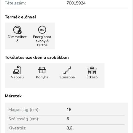
Tételszám:
70015924
Termék előnyei
Dimmelhet
Energiahat
ő
ékony &
tartós
Tökéletes ezekben a szobákban
Nappali
Konyha
Előszoba
Étkező
Méretek
Magasság (cm):
16
Szélesség (cm):
6
Kivetítés:
8,6