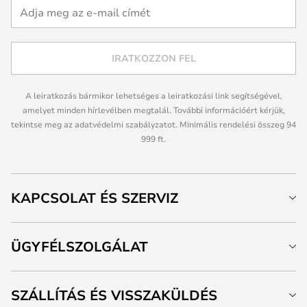
IRATKOZZON FEL
A leiratkozás bármikor lehetséges a leiratkozási link segítségével,
amelyet minden hírlevélben megtalál. További információért kérjük,
tekintse meg az adatvédelmi szabályzatot. Minimális rendelési összeg 94
999 ft.
KAPCSOLAT ÉS SZERVIZ
ÜGYFÉLSZOLGÁLAT
SZÁLLÍTÁS ÉS VISSZAKÜLDÉS