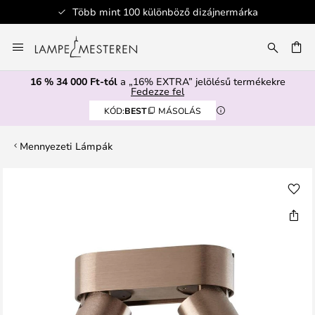
Több mint 100 különböző dizájnermárka
Ugrás
a
SÉS
tartalomhoz
16 % 34 000 Ft-tól
a „16% EXTRA” jelölésű termékekre
Fedezze fel
KÓD:
BEST
MÁSOLÁS
Mennyezeti Lámpák
Ugrás
a
képgaléria
végére