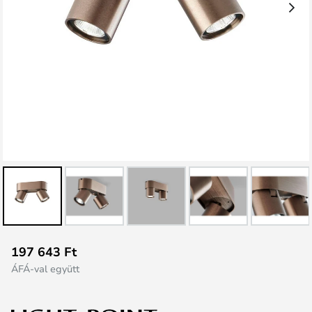
Ugrás
197 643 Ft
a
ÁFÁ-val együtt
képgaléria
elejére