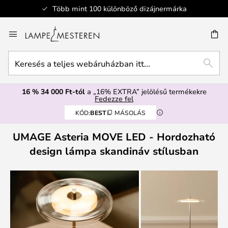
Több mint 100 különböző dizájnermárka
Ugrás
a
SÉS
tartalomhoz
Keresés
KERE
a
teljes
16 % 34 000 Ft-tól
a „16% EXTRA” jelölésű termékekre
webáruházban
Fedezze fel
itt...
KÓD:
BEST
MÁSOLÁS
UMAGE Asteria MOVE LED - Hordozható
design lámpa skandináv stílusban