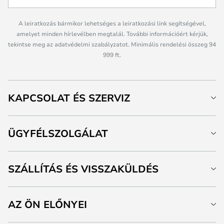
A leiratkozás bármikor lehetséges a leiratkozási link segítségével,
amelyet minden hírlevélben megtalál. További információért kérjük,
tekintse meg az adatvédelmi szabályzatot. Minimális rendelési összeg 94
999 ft.
KAPCSOLAT ÉS SZERVIZ
ÜGYFÉLSZOLGÁLAT
SZÁLLÍTÁS ÉS VISSZAKÜLDÉS
AZ ÖN ELŐNYEI