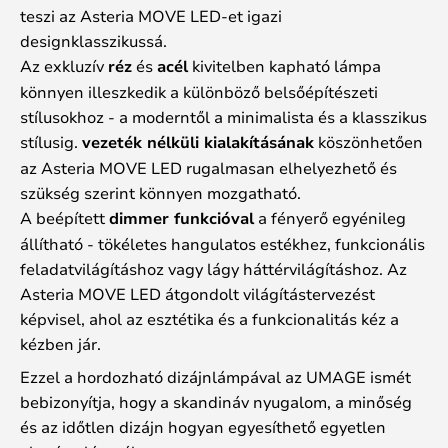
teszi az Asteria MOVE LED-et igazi
designklasszikussá.
Az exkluzív
réz
és
acél
kivitelben kapható lámpa
könnyen illeszkedik a különböző belsőépítészeti
stílusokhoz - a moderntől a minimalista és a klasszikus
stílusig.
vezeték nélküli kialakításának
köszönhetően
az Asteria MOVE LED rugalmasan elhelyezhető és
szükség szerint könnyen mozgatható.
A beépített
dimmer funkcióval
a fényerő egyénileg
állítható - tökéletes hangulatos estékhez, funkcionális
feladatvilágításhoz vagy lágy háttérvilágításhoz. Az
Asteria MOVE LED átgondolt világítástervezést
képvisel, ahol az esztétika és a funkcionalitás kéz a
kézben jár.
Ezzel a hordozható dizájnlámpával az UMAGE ismét
bebizonyítja, hogy a skandináv nyugalom, a minőség
és az időtlen dizájn hogyan egyesíthető egyetlen