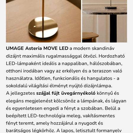
UMAGE Asteria MOVE LED
a modern skandináv
dizájnt maximális rugalmassággal ötvözi. Hordozható
LED-lámpaként ideális a nappaliban, hálószobában,
otthoni irodában vagy az erkélyen és a teraszon való
használatra. Időtlen, funkcionális és hangulatos - a
sokoldalú világítási élményt nyújtó dizájnlámpa.
A jellegzetes
szájjal fújt üvegárnyékoló
könnyű és
elegáns megjelenést kölcsönöz a lámpának, és lágyan
és egyenletesen engedi a fényt a szobában. Belül a
beépített LED-technológia meleg, vakításmentes
fényt teremt, amely hozzájárul a nyugodt és
barátságos légkörhöz. A lapos, letisztult formanyelv