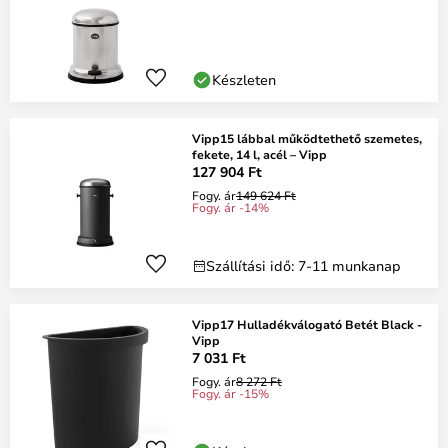
Készleten
Vipp15 lábbal működtethető szemetes,
fekete, 14 l, acél – Vipp
127 904 Ft
Fogy. ár
149 624 Ft
Fogy. ár -14%
Szállítási idő: 7-11 munkanap
Vipp17 Hulladékválogató Betét Black -
Vipp
7 031 Ft
Fogy. ár
8 272 Ft
Fogy. ár -15%