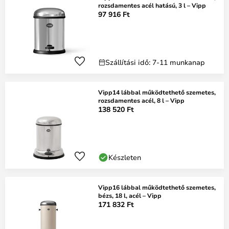
rozsdamentes acél hatású, 3 l – Vipp
97 916 Ft
Szállítási idő: 7-11 munkanap
Vipp14 lábbal működtethető szemetes,
rozsdamentes acél, 8 l – Vipp
138 520 Ft
Készleten
Vipp16 lábbal működtethető szemetes,
bézs, 18 l, acél – Vipp
171 832 Ft