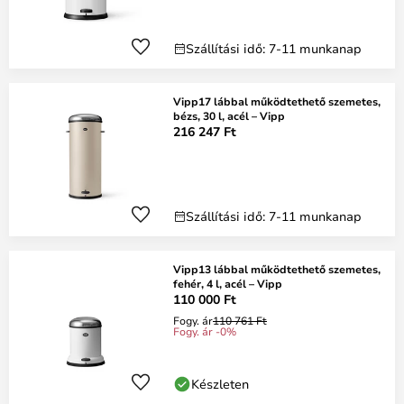
Szállítási idő: 7-11 munkanap
Vipp17 lábbal működtethető szemetes,
bézs, 30 l, acél – Vipp
216 247 Ft
Szállítási idő: 7-11 munkanap
Vipp13 lábbal működtethető szemetes,
fehér, 4 l, acél – Vipp
110 000 Ft
Fogy. ár
110 761 Ft
Fogy. ár -0%
Készleten