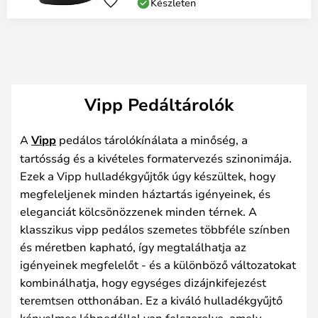
Készleten
Vipp Pedáltárolók
A
Vipp
pedálos tárolókínálata a minőség, a
tartósság és a kivételes formatervezés szinonimája.
Ezek a Vipp hulladékgyűjtők úgy készültek, hogy
megfeleljenek minden háztartás igényeinek, és
eleganciát kölcsönözzenek minden térnek. A
klasszikus vipp pedálos szemetes többféle színben
és méretben kapható, így megtalálhatja az
igényeinek megfelelőt - és a különböző változatokat
kombinálhatja, hogy egységes dizájnkifejezést
teremtsen otthonában. Ez a kiváló hulladékgyűjtő
kényelmes lábpedállal van felszerelve, amely