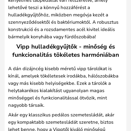
lehetővé teszi a könnyű hozzáférést a
hulladékgyűjtőhöz, miközben megóvja kezét a
szennyeződésektől és baktériumoktól. A robusztus
konstrukció és a rozsdamentes acél kivitel ideális
bármelyik konyhába vagy fürdőszobába!
Vipp hulladékgyűjtők - minőség és
funkcionalitás tökéletes harmóniában
A dán dizájncég kisebb méretű vipp tárolókat is
kínál, amelyek tökéletesek irodákba, hálószobákba
vagy más kisebb helyiségekbe. Ezek a tárolók a
helytakarékos kialakítást ugyanolyan magas
minőséggel és funkcionalitással ötvözik, mint
nagyobb társaik.
Akár egy klasszikus pedálos szemetesládát, akár
egy kompaktabb szemetesládát szeretne, biztos
lehet benne, hogy a Vipptől kiváló minőségű