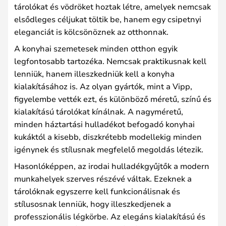
tárolókat és vödröket hoztak létre, amelyek nemcsak
elsődleges céljukat töltik be, hanem egy csipetnyi
eleganciát is kölcsönöznek az otthonnak.
A konyhai szemetesek minden otthon egyik
legfontosabb tartozéka. Nemcsak praktikusnak kell
lenniük, hanem illeszkedniük kell a konyha
kialakításához is. Az olyan gyártók, mint a Vipp,
figyelembe vették ezt, és különböző méretű, színű és
kialakítású tárolókat kínálnak. A nagyméretű,
minden háztartási hulladékot befogadó konyhai
kukáktól a kisebb, diszkrétebb modellekig minden
igénynek és stílusnak megfelelő megoldás létezik.
Hasonlóképpen, az irodai hulladékgyűjtők a modern
munkahelyek szerves részévé váltak. Ezeknek a
tárolóknak egyszerre kell funkcionálisnak és
stílusosnak lenniük, hogy illeszkedjenek a
professzionális légkörbe. Az elegáns kialakítású és