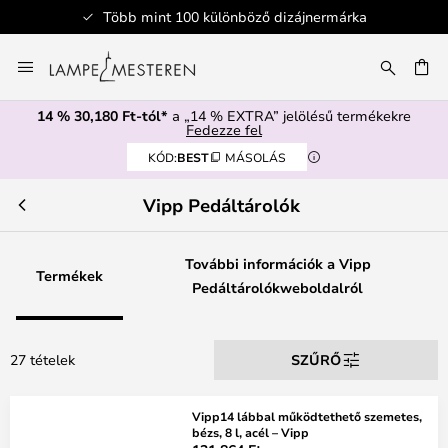
Biztonságos fizetés
Ugrás
a
SÉS
tartalomhoz
14 % 30,180 Ft-tól*
a „14 % EXTRA” jelölésű termékekre
Fedezze fel
KÓD:
BEST
MÁSOLÁS
Vipp Pedáltárolók
További információk a Vipp
Termékek
Pedáltárolókweboldalról
27 tételek
SZŰRŐ
Vipp14 lábbal működtethető szemetes,
bézs, 8 l, acél – Vipp