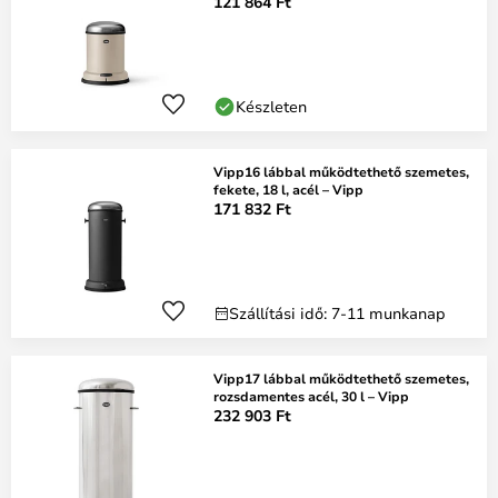
121 864 Ft
Készleten
Vipp16 lábbal működtethető szemetes,
fekete, 18 l, acél – Vipp
171 832 Ft
Szállítási idő: 7-11 munkanap
Vipp17 lábbal működtethető szemetes,
rozsdamentes acél, 30 l – Vipp
232 903 Ft