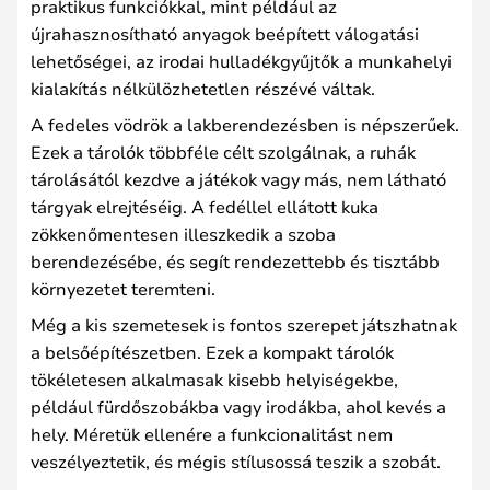
praktikus funkciókkal, mint például az
újrahasznosítható anyagok beépített válogatási
lehetőségei, az irodai hulladékgyűjtők a munkahelyi
kialakítás nélkülözhetetlen részévé váltak.
A fedeles vödrök a lakberendezésben is népszerűek.
Ezek a tárolók többféle célt szolgálnak, a ruhák
tárolásától kezdve a játékok vagy más, nem látható
tárgyak elrejtéséig. A fedéllel ellátott kuka
zökkenőmentesen illeszkedik a szoba
berendezésébe, és segít rendezettebb és tisztább
környezetet teremteni.
Még a kis szemetesek is fontos szerepet játszhatnak
a belsőépítészetben. Ezek a kompakt tárolók
tökéletesen alkalmasak kisebb helyiségekbe,
például fürdőszobákba vagy irodákba, ahol kevés a
hely. Méretük ellenére a funkcionalitást nem
veszélyeztetik, és mégis stílusossá teszik a szobát.