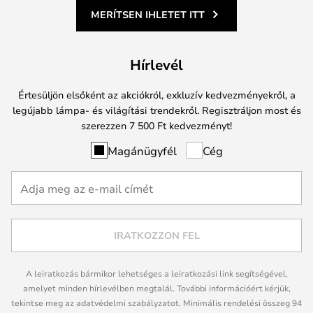
MERÍTSEN IHLETET ITT
Hírlevél
Értesüljön elsőként az akciókról, exkluzív kedvezményekről, a
legújabb lámpa- és világítási trendekről. Regisztráljon most és
szerezzen 7 500 Ft kedvezményt!
Magánügyfél
Cég
IRATKOZZON FEL
A leiratkozás bármikor lehetséges a leiratkozási link segítségével,
amelyet minden hírlevélben megtalál. További információért kérjük,
tekintse meg az adatvédelmi szabályzatot. Minimális rendelési összeg 94