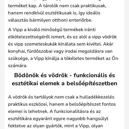
terméket kap. A tárolók nem csak praktikusak,
hanem rendkívül esztétikusak is, így ideális
választás bármilyen otthoni enteriőrbe.
A Vipp a kiváló minőségű termékek iránti
elkötelezettségéről ismert, és ez alól a vipp vödrök
és vipp szemeteskukák kínálata sem kivétel. Akár
konyhai, fürdőszobai vagy irodai megoldásra van
szüksége, a Vipp kínálja a tökéletes terméket az Ön
számára.
Bödönök és vödrök - funkcionális és
esztétikai elemek a belsőépítészetben
A vödrök és tartályok nem csak a hulladékkezelés
praktikus eszközei, hanem a belsőépítészet fontos
elemei is lehetnek. A funkcionalitásra és az
esztétikára egyaránt egyre nagyobb hangsúlyt
fektetve az olyan gyártók, mint a Vipp, olyan