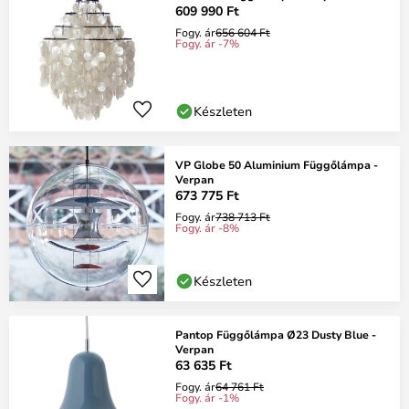
609 990 Ft
Fogy. ár
656 604 Ft
Fogy. ár -7%
Készleten
VP Globe 50 Aluminium Függőlámpa -
Verpan
673 775 Ft
Fogy. ár
738 713 Ft
Fogy. ár -8%
Készleten
Pantop Függőlámpa Ø23 Dusty Blue -
Verpan
63 635 Ft
Fogy. ár
64 761 Ft
Fogy. ár -1%