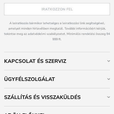
IRATKOZZON FEL
A leiratkozás bármikor lehetséges a leiratkozási link segítségével,
amelyet minden hírlevélben megtalál. További információért kérjük,
tekintse meg az adatvédelmi szabályzatot. Minimális rendelési összeg 94
999 ft.
KAPCSOLAT ÉS SZERVIZ
ÜGYFÉLSZOLGÁLAT
SZÁLLÍTÁS ÉS VISSZAKÜLDÉS