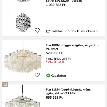
Spiral SP1 Silver - Verpan
1 039 782 Ft
Szállítási idő: 11-16 munkanap
Fun 10DM - függő világítás, sárgaréz -
VERPAN
529 990 Ft
Fogy. ár
632 286 Ft
Fogy. ár -16%
Készleten
Új
Fun 11DM függő világítás, króm,
gyöngyház – VERPAN
666 559 Ft