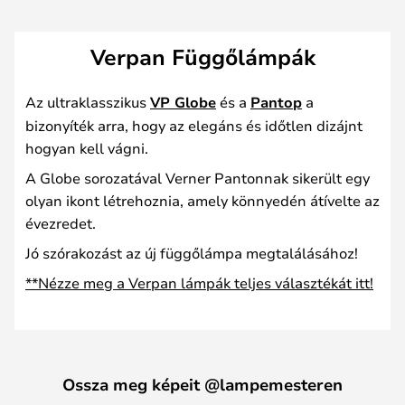
Verpan Függőlámpák
Az ultraklasszikus
VP Globe
és a
Pantop
a
bizonyíték arra, hogy az elegáns és időtlen dizájnt
hogyan kell vágni.
A Globe sorozatával Verner Pantonnak sikerült egy
olyan ikont létrehoznia, amely könnyedén átívelte az
évezredet.
Jó szórakozást az új függőlámpa megtalálásához!
**Nézze meg a Verpan lámpák teljes választékát itt!
Ossza meg képeit @lampemesteren