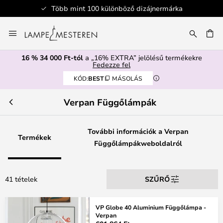
Több mint 100 különböző dizájnermárka
Ugrás
a
SÉS
tartalomhoz
16 % 34 000 Ft-tól
a „16% EXTRA” jelölésű termékekre
Fedezze fel
KÓD:
BEST
MÁSOLÁS
Verpan Függőlámpák
További információk a Verpan
Termékek
Függőlámpákweboldalról
41 tételek
SZŰRŐ
VP Globe 40 Aluminium Függőlámpa -
Verpan