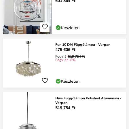
601 864 Ft
Készleten
Fun 10 DM Függőlámpa - Verpan
475 606 Ft
Fogy. ár
519 754 Ft
Fogy. ár -8%
Készleten
Hive Függőlámpa Polished Aluminium -
Verpan
519 754 Ft