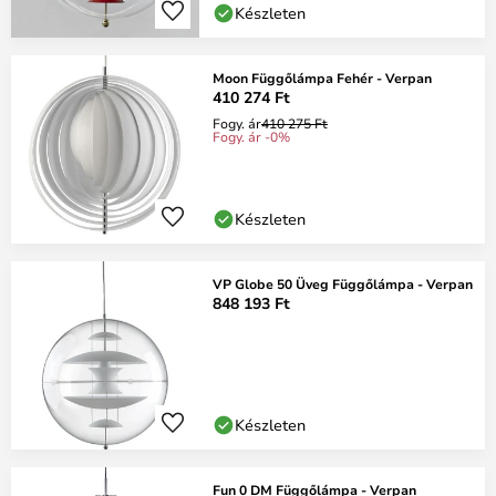
Készleten
Moon Függőlámpa Fehér - Verpan
410 274 Ft
Fogy. ár
410 275 Ft
Fogy. ár -0%
Készleten
VP Globe 50 Üveg Függőlámpa - Verpan
848 193 Ft
Készleten
Fun 0 DM Függőlámpa - Verpan