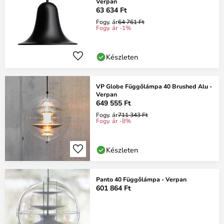
Verpan
63 634 Ft
Fogy. ár
64 761 Ft
Fogy. ár -1%
Készleten
VP Globe Függőlámpa 40 Brushed Alu -
Verpan
649 555 Ft
Fogy. ár
711 343 Ft
Fogy. ár -8%
Készleten
Panto 40 Függőlámpa - Verpan
601 864 Ft