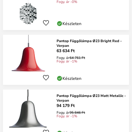
Fogy. ár -0%
Készleten
Pantop Függőlámpa Ø23 Bright Red -
Verpan
63 634 Ft
Fogy. ár
64 761 Ft
Fogy. ár -1%
Készleten
Pantop Függőlámpa Ø23 Matt Metallic -
Verpan
94 179 Ft
Fogy. ár
95 846 Ft
Fogy. ár -1%