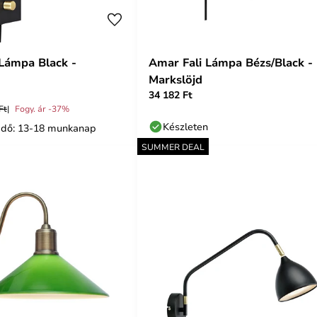
 Lámpa Black -
Amar Fali Lámpa Bézs/Black -
Markslöjd
34 182 Ft
Ft
Fogy. ár -37%
Készleten
i idő: 13-18 munkanap
SUMMER DEAL