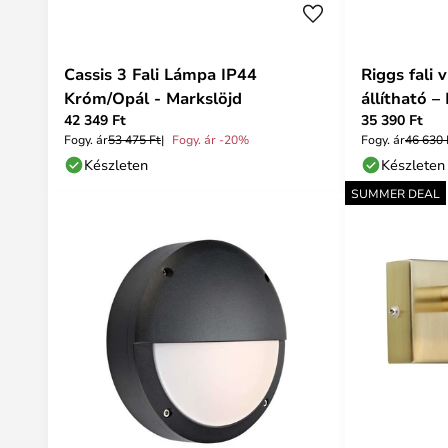
Cassis 3 Fali Lámpa IP44
Riggs fali v
Króm/Opál - Markslöjd
állítható –
42 349 Ft
35 390 Ft
Fogy. ár
53 475 Ft
Fogy. ár -20%
Fogy. ár
46 630 
Készleten
Készleten
SUMMER DEAL