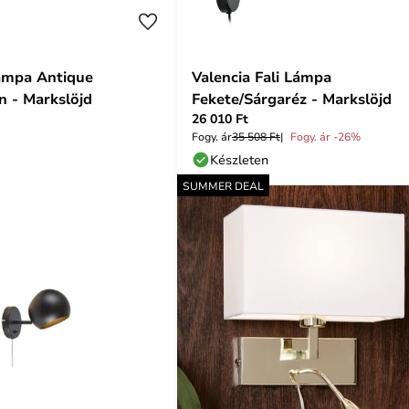
Lámpa Antique
Valencia Fali Lámpa
n - Markslöjd
Fekete/Sárgaréz - Markslöjd
26 010 Ft
Fogy. ár
35 508 Ft
Fogy. ár -26%
Készleten
SUMMER DEAL