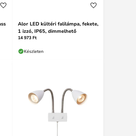
ass
Alor LED kültéri falilámpa, fekete,
1 izzó, IP65, dimmelhető
14 973 Ft
Készleten