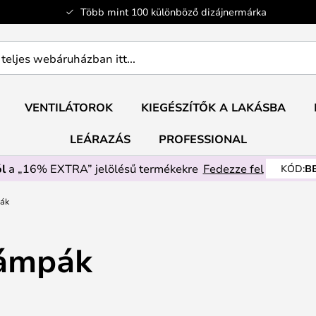
Több mint 100 különböző dizájnermárka
ban
VENTILÁTOROK
KIEGÉSZÍTŐK A LAKÁSBA
LEÁRAZÁS
PROFESSIONAL
l
a „16% EXTRA” jelölésű termékekre
Fedezze fel
KÓD:
B
pák
Lámpák