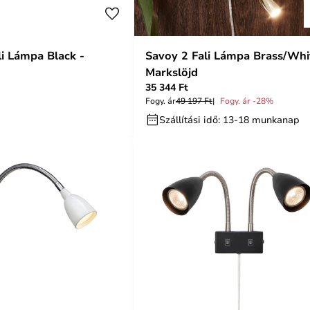
li Lámpa Black -
Savoy 2 Fali Lámpa Brass/Whi
Markslöjd
35 344 Ft
Fogy. ár
49 197 Ft
Fogy. ár -28%
Szállítási idő: 13-18 munkanap