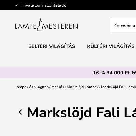
Ugrás
Hivatalos viszonteladó
a
tartalomhoz
Keresés
a
teljes
webáruház
BELTÉRI VILÁGÍTÁS
KÜLTÉRI VILÁGÍTÁS
itt...
16 % 34 000 Ft-tó
Lámpák és világítás
Márkák
Markslöjd Lámpák
Markslöjd Fali Lám
Markslöjd Fali 