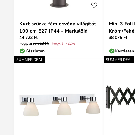
Kurt szürke fém osvény világítás
Mini 3 Fal
100 cm E27 IP44 - Markslöjd
Króm/Fehér
44 722 Ft
38 075 Ft
Fogy. ár
57 753 Ft
Fogy. ár -22%
Készleten
Készleten
SUMMER DEAL
SUMMER DEAL