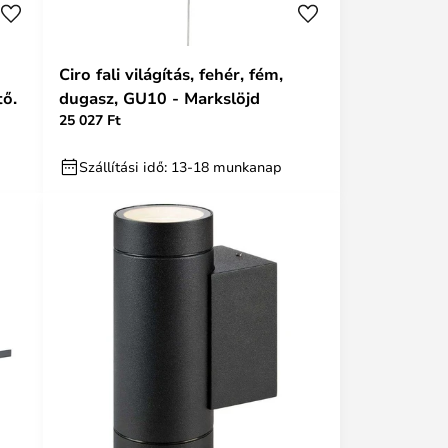
Ciro fali világítás, fehér, fém,
tő.
dugasz, GU10 - Markslöjd
25 027 Ft
Szállítási idő: 13-18 munkanap