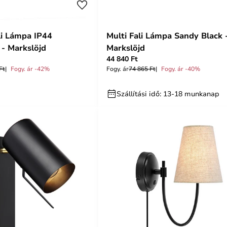
i Lámpa IP44
Multi Fali Lámpa Sandy Black 
 - Markslöjd
Markslöjd
44 840 Ft
Ft
Fogy. ár -42%
Fogy. ár
74 865 Ft
Fogy. ár -40%
Szállítási idő: 13-18 munkanap