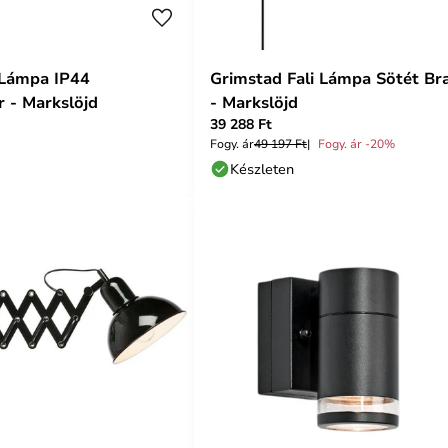
i Lámpa IP44
Grimstad Fali Lámpa Sötét Br
 - Markslöjd
- Markslöjd
39 288 Ft
Fogy. ár
49 197 Ft
Fogy. ár -20%
Készleten