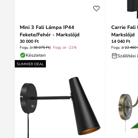
Mini 3 Fali Lámpa IP44
Carrie Fali
Fekete/Fehér - Markslöjd
Markslöjd
30 000 Ft
14 040 Ft
Fogy. ár
38 075 Ft
Fogy. ár -21%
Fogy. ár
22 460 
Készleten
Szállítás
SUMMER DEAL