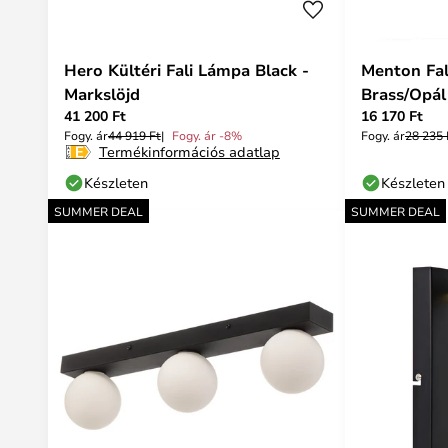
Hero Kültéri Fali Lámpa Black -
Menton Fal
Markslöjd
Brass/Opál
41 200 Ft
16 170 Ft
Fogy. ár
44 919 Ft
Fogy. ár -8%
Fogy. ár
28 235 
Termékinformációs adatlap
Készleten
Készleten
SUMMER DEAL
SUMMER DEAL