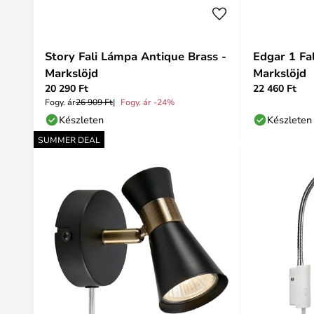
Story Fali Lámpa Antique Brass -
Edgar 1 Fa
Markslöjd
Markslöjd
20 290 Ft
22 460 Ft
Fogy. ár
26 909 Ft
Fogy. ár -24%
Készleten
Készleten
SUMMER DEAL