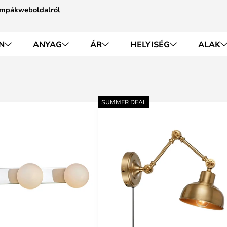
Lámpákweboldalról
N
ANYAG
ÁR
HELYISÉG
ALAK
SUMMER DEAL