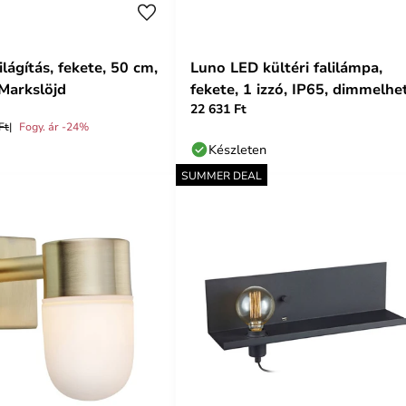
ilágítás, fekete, 50 cm,
Luno LED kültéri falilámpa,
 Markslöjd
fekete, 1 izzó, IP65, dimmelhe
22 631 Ft
Ft
Fogy. ár -24%
Készleten
SUMMER DEAL