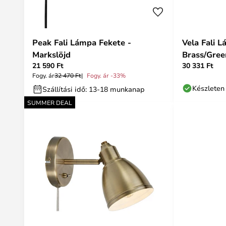
Peak Fali Lámpa Fekete -
Vela Fali 
Markslöjd
Brass/Gree
21 590 Ft
30 331 Ft
Fogy. ár
32 470 Ft
Fogy. ár -33%
Készleten
Szállítási idő: 13-18 munkanap
SUMMER DEAL