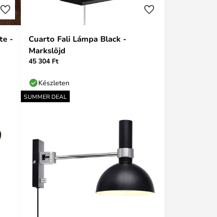
te -
Cuarto Fali Lámpa Black -
Markslöjd
45 304 Ft
Készleten
SUMMER DEAL