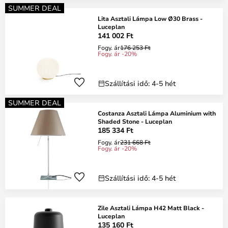
SUMMER DEAL
Lita Asztali Lámpa Low Ø30 Brass -
Luceplan
141 002 Ft
Fogy. ár
176 253 Ft
Fogy. ár -20%
Szállítási idő: 4-5 hét
SUMMER DEAL
Costanza Asztali Lámpa Aluminium with
Shaded Stone - Luceplan
185 334 Ft
Fogy. ár
231 668 Ft
Fogy. ár -20%
Szállítási idő: 4-5 hét
Zile Asztali Lámpa H42 Matt Black -
Luceplan
135 160 Ft