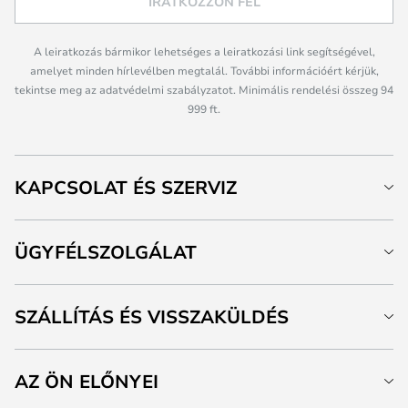
IRATKOZZON FEL
A leiratkozás bármikor lehetséges a leiratkozási link segítségével,
amelyet minden hírlevélben megtalál. További információért kérjük,
tekintse meg az adatvédelmi szabályzatot. Minimális rendelési összeg 94
999 ft.
KAPCSOLAT ÉS SZERVIZ
ÜGYFÉLSZOLGÁLAT
SZÁLLÍTÁS ÉS VISSZAKÜLDÉS
AZ ÖN ELŐNYEI