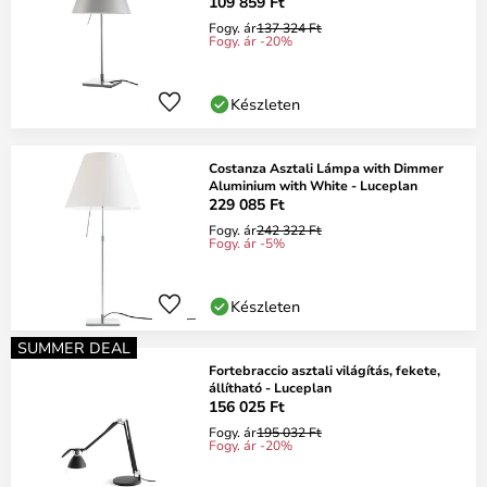
109 859 Ft
Fogy. ár
137 324 Ft
Fogy. ár -20%
Készleten
Costanza Asztali Lámpa with Dimmer
Aluminium with White - Luceplan
229 085 Ft
Fogy. ár
242 322 Ft
Fogy. ár -5%
Készleten
SUMMER DEAL
Fortebraccio asztali világítás, fekete,
állítható - Luceplan
156 025 Ft
Fogy. ár
195 032 Ft
Fogy. ár -20%