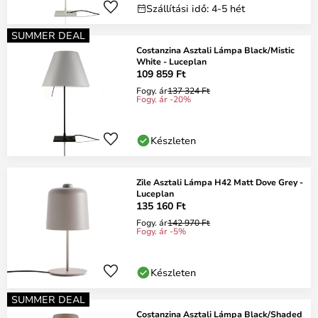
Szállítási idő: 4-5 hét
SUMMER DEAL
Costanzina Asztali Lámpa Black/Mistic
White - Luceplan
109 859 Ft
Fogy. ár
137 324 Ft
Fogy. ár -20%
Készleten
Zile Asztali Lámpa H42 Matt Dove Grey -
Luceplan
135 160 Ft
Fogy. ár
142 970 Ft
Fogy. ár -5%
Készleten
SUMMER DEAL
Costanzina Asztali Lámpa Black/Shaded