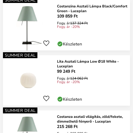
Costanzina Asztali Lámpa Black/Comfort
Green - Luceplan
109 859 Ft
Fogy. ár
137 324 Ft
Fogy. ár -20%
Készleten
SUMMER DEAL
Lita Asztali Lámpa Low Ø18 White -
Luceplan
99 249 Ft
Fogy. ár
124 062 Ft
Fogy. ár -20%
Készleten
SUMMER DEAL
Costanza asztali világítás, zöld/fekete,
dimmelhető fényerő - Luceplan
215 268 Ft