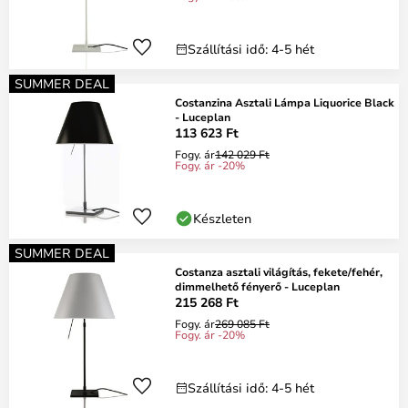
Szállítási idő: 4-5 hét
SUMMER DEAL
Costanzina Asztali Lámpa Liquorice Black
- Luceplan
113 623 Ft
Fogy. ár
142 029 Ft
Fogy. ár -20%
Készleten
SUMMER DEAL
Costanza asztali világítás, fekete/fehér,
dimmelhető fényerő - Luceplan
215 268 Ft
Fogy. ár
269 085 Ft
Fogy. ár -20%
Szállítási idő: 4-5 hét