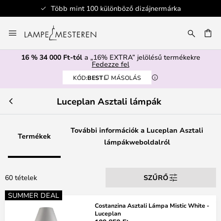
Több mint 100 különböző dizájnermárka
Ugrás
a
SÉS
tartalomhoz
16 % 34 000 Ft-tól
a „16% EXTRA” jelölésű termékekre
Fedezze fel
KÓD:
BEST
MÁSOLÁS
Luceplan Asztali lámpák
További információk a Luceplan Asztali
Termékek
lámpákweboldalról
60 tételek
SZŰRŐ
SUMMER DEAL
Costanzina Asztali Lámpa Mistic White -
Luceplan