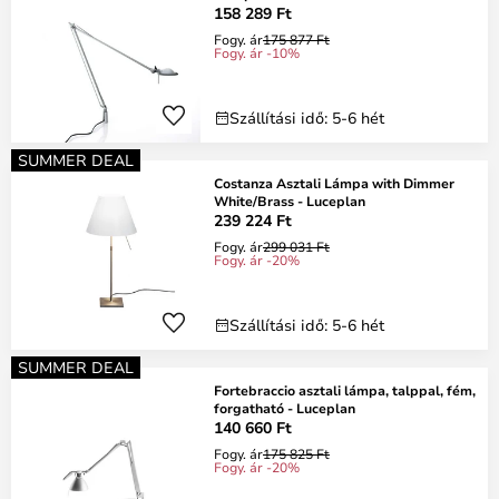
158 289 Ft
Fogy. ár
175 877 Ft
Fogy. ár -10%
Szállítási idő: 5-6 hét
SUMMER DEAL
Costanza Asztali Lámpa with Dimmer
White/Brass - Luceplan
239 224 Ft
Fogy. ár
299 031 Ft
Fogy. ár -20%
Szállítási idő: 5-6 hét
SUMMER DEAL
Fortebraccio asztali lámpa, talppal, fém,
forgatható - Luceplan
140 660 Ft
Fogy. ár
175 825 Ft
Fogy. ár -20%