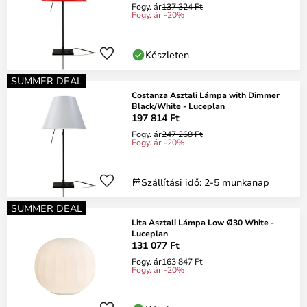
Fogy. ár
137 324 Ft
Fogy. ár -20%
Készleten
SUMMER DEAL
Costanza Asztali Lámpa with Dimmer
Black/White - Luceplan
197 814 Ft
Fogy. ár
247 268 Ft
Fogy. ár -20%
Szállítási idő: 2-5 munkanap
SUMMER DEAL
Lita Asztali Lámpa Low Ø30 White -
Luceplan
131 077 Ft
Fogy. ár
163 847 Ft
Fogy. ár -20%