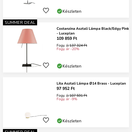
Készleten
SUMMER DEAL
Costanzina Asztali Lámpa Black/Edgy Pink
- Luceplan
109 859 Ft
Fogy. ár
137 324 Ft
Fogy. ár -20%
Készleten
Lita Asztali Lámpa Ø14 Brass - Luceplan
97 952 Ft
Fogy. ár
107 591 Ft
Fogy. ár -9%
Készleten
SUMMER DEAL