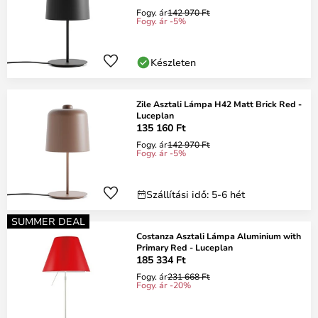
Fogy. ár
142 970 Ft
Fogy. ár -5%
Készleten
Zile Asztali Lámpa H42 Matt Brick Red -
Luceplan
135 160 Ft
Fogy. ár
142 970 Ft
Fogy. ár -5%
Szállítási idő: 5-6 hét
SUMMER DEAL
Costanza Asztali Lámpa Aluminium with
Primary Red - Luceplan
185 334 Ft
Fogy. ár
231 668 Ft
Fogy. ár -20%