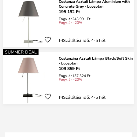
Costanza Asztali Lámpa Aluminium with
Concrete Grey - Luceplan
195 192 Ft
Fogy. ár
243 991 Ft
Fogy. ár -20%
Szállítási idő: 4-5 hét
SUMMER DEAL
Costanzina Asztali Lámpa Black/Soft Skin
- Luceplan
109 859 Ft
Fogy. ár
137 324 Ft
Fogy. ár -20%
Szállítási idő: 4-5 hét