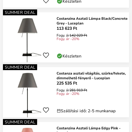
Készleten
SUMMER DEAL
Costanzina Asztali Lámpa Black/Concrete
Grey - Luceplan
113 623 Ft
Fogy. ár
142 029 Ft
Fogy. ár -20%
Készleten
SUMMER DEAL
Costanza asztali világítás, szürke/fekete,
dimmelhető fényerő - Luceplan
225 535 Ft
Fogy. ár
281 919 Ft
Fogy. ár -20%
Szállítási idő: 2-5 munkanap
SUMMER DEAL
Costanzina Asztali Lámpa Edgy Pink -