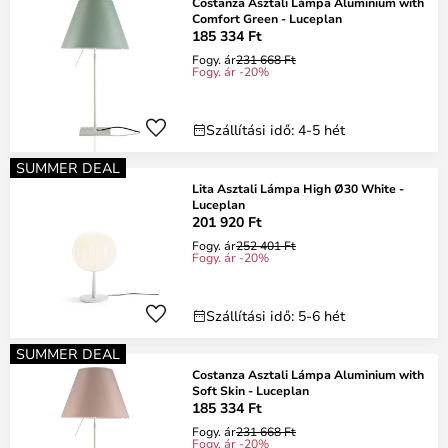
Costanza Asztali Lámpa Aluminium with
Comfort Green - Luceplan
185 334 Ft
Fogy. ár
231 668 Ft
Fogy. ár -20%
Szállítási idő: 4-5 hét
SUMMER DEAL
Lita Asztali Lámpa High Ø30 White -
Luceplan
201 920 Ft
Fogy. ár
252 401 Ft
Fogy. ár -20%
Szállítási idő: 5-6 hét
SUMMER DEAL
Costanza Asztali Lámpa Aluminium with
Soft Skin - Luceplan
185 334 Ft
Fogy. ár
231 668 Ft
Fogy. ár -20%