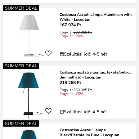
SUMMER DEAL
Costanza Asztali Lámpa Aluminium with
White - Luceplan
167 974 Ft
Fogy. ár
209 968 Ft
Fogy. ár -20%
Szállítási idő: 4-5 hét
SUMMER DEAL
Costanza asztali világítás, fekete/petrol,
dimmelhető - Luceplan
215 268 Ft
Fogy. ár
269 085 Ft
Fogy. ár -20%
Szállítási idő: 4-5 hét
SUMMER DEAL
Costanzina Asztali Lámpa
Black/Petroleum Blue - Luceplan