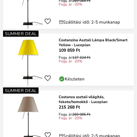
Fogy. ár
269 085 Ft
Fogy. ár -20%
Szállítási idő: 2-5 munkanap
SUMMER DEAL
Costanzina Asztali Lámpa Black/Smart
Yellow - Luceplan
109 859 Ft
Fogy. ár
137 324 Ft
Fogy. ár -20%
Készleten
SUMMER DEAL
Costanza asztali világítás,
fekete/homokkő - Luceplan
215 268 Ft
Fogy. ár
269 085 Ft
Fogy. ár -20%
Szállítási idő: 2-5 munkanap