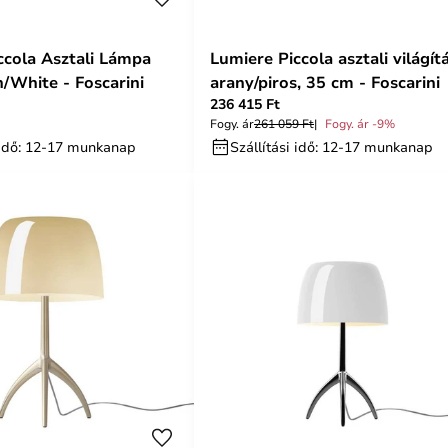
ccola Asztali Lámpa
Lumiere Piccola asztali világítá
/White - Foscarini
arany/piros, 35 cm - Foscarini
236 415 Ft
Fogy. ár
261 059 Ft
Fogy. ár -9%
i idő: 12-17 munkanap
Szállítási idő: 12-17 munkanap