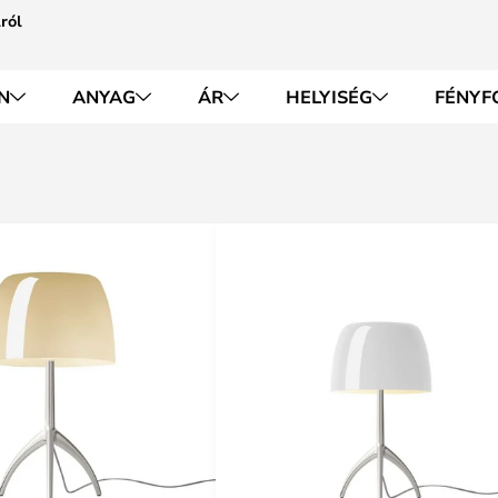
ról
N
ANYAG
ÁR
HELYISÉG
FÉNYF