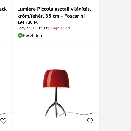
ack
Lumiere Piccola asztali világítás,
króm/fehér, 35 cm - Foscarini
194 720 Ft
Fogy. ár
215 269 Ft
Fogy. ár -9%
Készleten