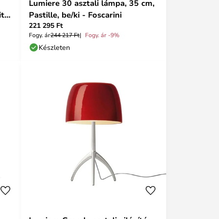
Lumiere 30 asztali lámpa, 35 cm,
te
Pastille, be/ki - Foscarini
221 295 Ft
Fogy. ár
244 217 Ft
Fogy. ár -9%
Készleten