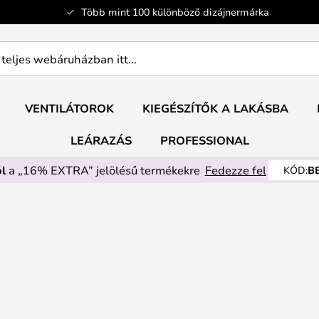
Több mint 100 különböző dizájnermárka
ban
VENTILÁTOROK
KIEGÉSZÍTŐK A LAKÁSBA
LEÁRAZÁS
PROFESSIONAL
l
a „16% EXTRA” jelölésű termékekre
Fedezze fel
KÓD:
B