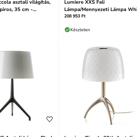
cola asztali világítás,
Lumiere XXS Fali
piros, 35 cm -
Lámpa/Mennyezeti Lámpa Whi
208 953 Ft
- Foscarini
Készleten