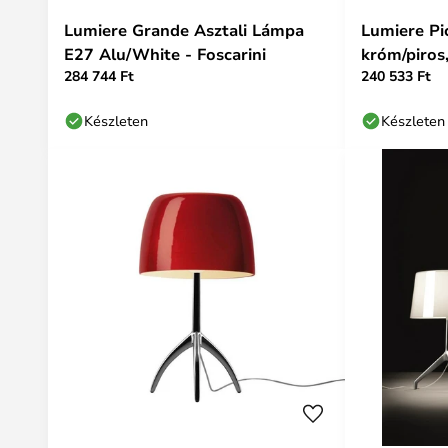
Lumiere Grande Asztali Lámpa
Lumiere Pic
E27 Alu/White - Foscarini
króm/piros,
284 744 Ft
240 533 Ft
Készleten
Készleten