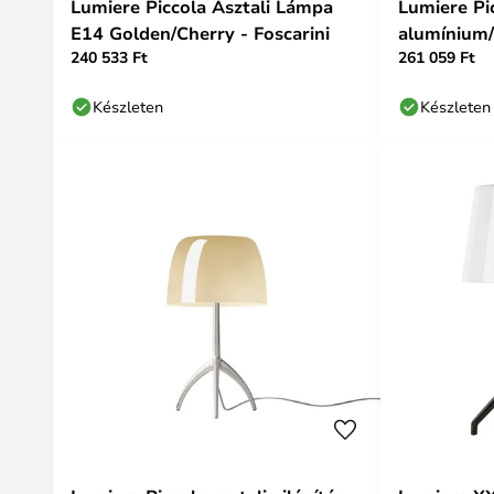
Lumiere Piccola Asztali Lámpa
Lumiere Pic
E14 Golden/Cherry - Foscarini
alumínium/
240 533 Ft
261 059 Ft
Foscarini
Készleten
Készleten