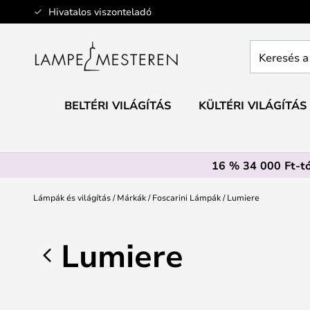
Ugrás
Hivatalos viszonteladó
a
tartalomhoz
Keresés
a
teljes
webáruház
BELTÉRI VILÁGÍTÁS
KÜLTÉRI VILÁGÍTÁS
itt...
16 % 34 000 Ft-tó
Lámpák és világítás
Márkák
Foscarini Lámpák
Lumiere
Lumiere