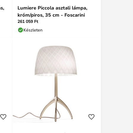
s,
Lumiere Piccola asztali lámpa,
króm/piros, 35 cm - Foscarini
261 059 Ft
Készleten