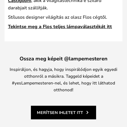
Castiglioni
, akik a világítástechnika e szilárd
darabjait szállítják.
Stílusos designer világítás az olasz Flos cégtől.
Tekintse meg a Flos teljes lámpaválasztékát itt
Ossza meg képeit @lampemesteren
Inspiráljon, és hagyja, hogy inspirálódjon egyik egyedi
otthonról a másikra. Taggeld képeidet a
#yesLampemesteren-nel, és lehet, hogy itt láthatod
otthonod!
MERÍTSEN IHLETET ITT