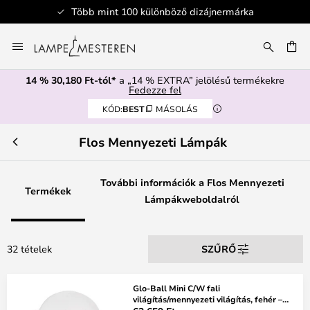
Több mint 100 különböző dizájnermárka
Ugrás
a
SÉS
tartalomhoz
14 % 30,180 Ft-tól*
a „14 % EXTRA” jelölésű termékekre
Fedezze fel
KÓD:
BEST
MÁSOLÁS
Flos Mennyezeti Lámpák
További információk a Flos Mennyezeti
Termékek
Lámpákweboldalról
32 tételek
SZŰRŐ
Glo-Ball Mini C/W fali
világítás/mennyezeti világítás, fehér –