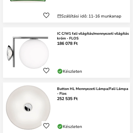
Szállítási idő: 11-16 munkanap
IC C/W1 fali világítás/mennyezeti világítás
króm - FLOS
186 078 Ft
Készleten
Button HL Mennyezeti Lámpa/Fali Lámpa
- Flos
252 535 Ft
Készleten