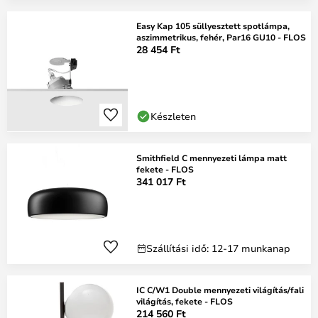
Easy Kap 105 süllyesztett spotlámpa,
aszimmetrikus, fehér, Par16 GU10 - FLOS
28 454 Ft
Készleten
Smithfield C mennyezeti lámpa matt
fekete - FLOS
341 017 Ft
Szállítási idő: 12-17 munkanap
IC C/W1 Double mennyezeti világítás/fali
világítás, fekete - FLOS
214 560 Ft