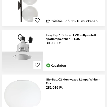
Szállítási idő: 11-16 munkanap
Easy Kap 105 Fixed EVO süllyesztett
spotlámpa, fehér - FLOS
30 930 Ft
Készleten
Glo-Ball C2 Mennyezeti Lámpa White -
Flos
281 016 Ft