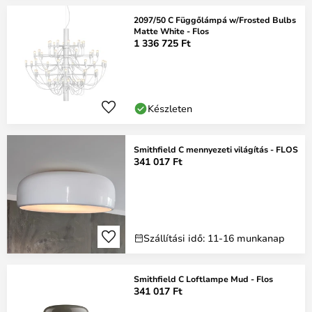
2097/50 C Függőlámpá w/Frosted Bulbs
Matte White - Flos
1 336 725 Ft
Készleten
Smithfield C mennyezeti világítás - FLOS
341 017 Ft
Szállítási idő: 11-16 munkanap
Smithfield C Loftlampe Mud - Flos
341 017 Ft