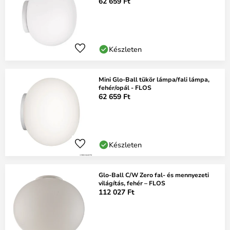
FLOS
62 659 Ft
Készleten
Mini Glo-Ball tükör lámpa/fali lámpa,
fehér/opál - FLOS
62 659 Ft
Készleten
Glo-Ball C/W Zero fal- és mennyezeti
világítás, fehér – FLOS
112 027 Ft