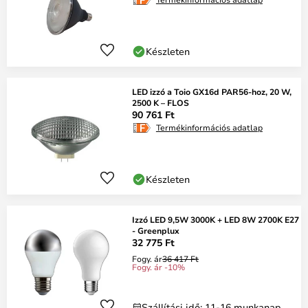
Készleten
LED izzó a Toio GX16d PAR56-hoz, 20 W,
2500 K – FLOS
90 761 Ft
Termékinformációs adatlap
Készleten
Izzó LED 9,5W 3000K + LED 8W 2700K E27
- Greenplux
32 775 Ft
Fogy. ár
36 417 Ft
Fogy. ár -10%
Szállítási idő: 11-16 munkanap