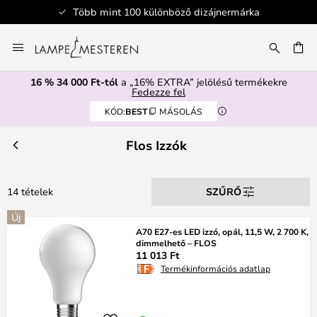
Több mint 100 különböző dizájnermárka
Ugrás
a
SÉS
tartalomhoz
16 % 34 000 Ft-tól
a „16% EXTRA” jelölésű termékekre
Fedezze fel
KÓD:
BEST
MÁSOLÁS
Flos Izzók
14 tételek
SZŰRŐ
Új
A70 E27-es LED izzó, opál, 11,5 W, 2 700 K,
dimmelhető – FLOS
11 013 Ft
Termékinformációs adatlap