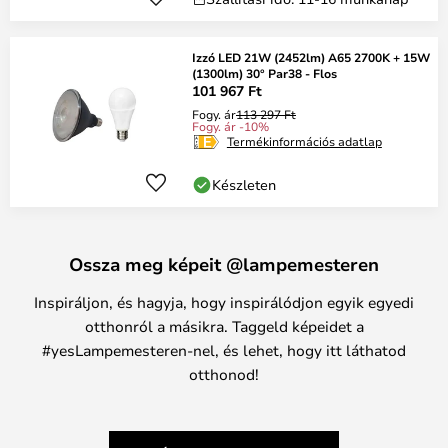
Izzó LED 21W (2452lm) A65 2700K + 15W
(1300lm) 30° Par38 - Flos
101 967 Ft
Fogy. ár
113 297 Ft
Fogy. ár -10%
Termékinformációs adatlap
Készleten
Ossza meg képeit @lampemesteren
Inspiráljon, és hagyja, hogy inspirálódjon egyik egyedi
otthonról a másikra. Taggeld képeidet a
#yesLampemesteren-nel, és lehet, hogy itt láthatod
otthonod!