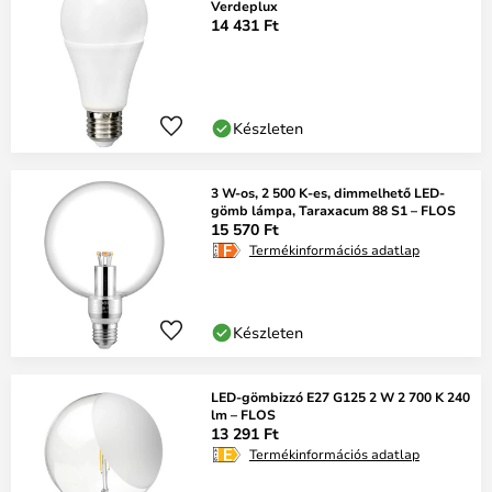
Verdeplux
14 431 Ft
Készleten
3 W-os, 2 500 K-es, dimmelhető LED-
gömb lámpa, Taraxacum 88 S1 – FLOS
15 570 Ft
Termékinformációs adatlap
Készleten
LED-gömbizzó E27 G125 2 W 2 700 K 240
lm – FLOS
13 291 Ft
Termékinformációs adatlap