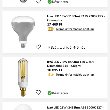
Készleten
Izzó LED 13W (1180lm) R125 2700K E27 -
Greenplux
17 469 Ft
Termékinformációs adatlap
Szállítási idő: 4-5 hét
Izzó LED 7,5W (900lm) T30 CRI95
Dimmable E14 - e3light
10 895 Ft
Termékinformációs adatlap
Készleten
Izzó LED 21W (2452lm) A65 3000K E27 -