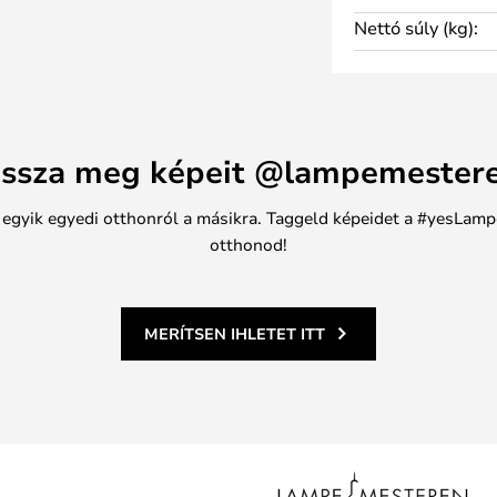
s gyönyörűvé teszi a tálca
Nettó súly (kg):
tétikai célokra egyaránt
 PMMA-ból készült, amely több
anyaghulladékból származik. A
zetét és minőségét a szűz
ssza meg képeit @lampemester
y segítve a tartós és
n egyik egyedi otthonról a másikra. Taggeld képeidet a #yesLamp
örű színben kapható: bronz,
otthonod!
ti meg
MERÍTSEN IHLETET ITT