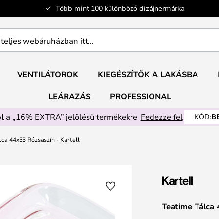
Több mint 100 különböző dizájnermárka
ban
VENTILÁTOROK
KIEGÉSZÍTŐK A LAKÁSBA
LEÁRAZÁS
PROFESSIONAL
l
a „16% EXTRA” jelölésű termékekre
Fedezze fel
KÓD:
B
lca 44x33 Rózsaszín - Kartell
Teatime Tálca 