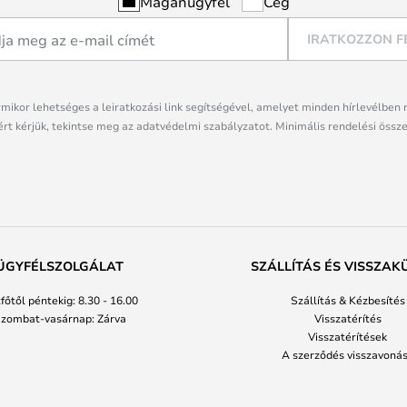
Magánügyfél
Cég
IRATKOZZON F
rmikor lehetséges a leiratkozási link segítségével, amelyet minden hírlevélben 
rt kérjük, tekintse meg az adatvédelmi szabályzatot. Minimális rendelési össze
ÜGYFÉLSZOLGÁLAT
SZÁLLÍTÁS ÉS VISSZAK
főtől péntekig: 8.30 - 16.00
Szállítás & Kézbesítés
zombat-vasárnap: Zárva
Visszatérítés
Visszatérítések
A szerződés visszavoná