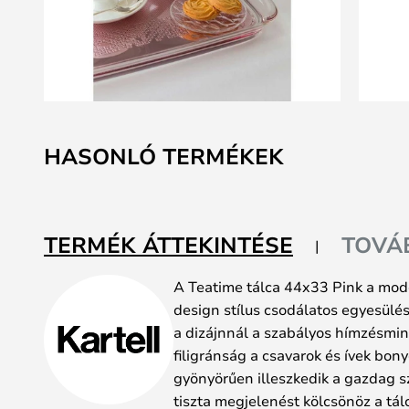
Ugrás
a
HASONLÓ TERMÉKEK
képgaléria
elejére
TERMÉK ÁTTEKINTÉSE
TOVÁ
A Teatime tálca 44x33 Pink a mod
design stílus csodálatos egyesül
a dizájnnál a szabályos hímzésmin
filigránság a csavarok és ívek bony
gyönyörűen illeszkedik a gazdag sz
tiszta megjelenést kölcsönöz a tál