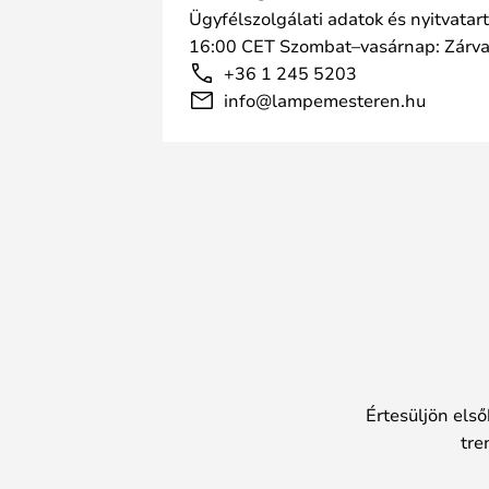
Ügyfélszolgálati adatok és nyitvatar
16:00 CET Szombat–vasárnap: Zárv
+36 1 245 5203
info@lampemesteren.hu
Értesüljön első
tre