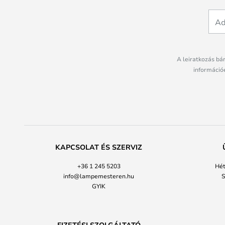
A leiratkozás bá
információé
KAPCSOLAT ÉS SZERVIZ
+36 1 245 5203
Hét
info@lampemesteren.hu
S
GYIK
FIZETÉSI SZOLGÁLTATÓ