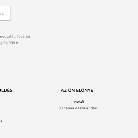
EL
megtalál. További
g 94 999 ft.
ÜLDÉS
AZ ÖN ELŐNYEI
Hírlevél
30 napos visszaküldés
sa