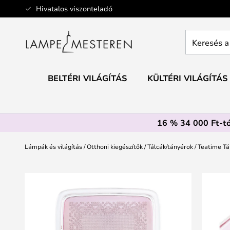
Ugrás
Hivatalos viszonteladó
a
tartalomhoz
Keresés
a
teljes
webáruház
BELTÉRI VILÁGÍTÁS
KÜLTÉRI VILÁGÍTÁS
itt...
16 % 34 000 Ft-tó
Lámpák és világítás
Otthoni kiegészítők
Tálcák/tányérok
Teatime Tá
Ugrás
a
képgaléria
végére