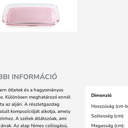
BBI INFORMÁCIÓ
ern ötletek és a hagyományos
Dimenzió
ése. Különösen meghatározó ennél
ta az alján. A részletgazdag
Hosszúság (cm-b
olult kompozícióját alkotja, amely
Szélesség (cm):
ínhez. A szélek átlátszóak, ami
cának. Az alap fémes csillogású,
Magasság (cm):