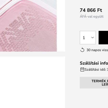
74 866 Ft
ÁFÁ-val együtt
1
30 napos vis
Szállítási in
Szállítási idő:
TERMÉK 
LE