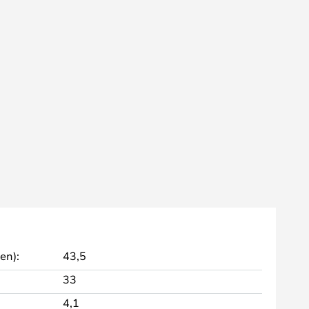
en):
43,5
33
4,1