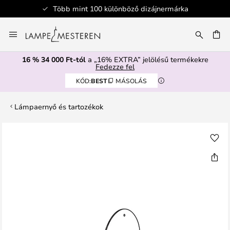
Több mint 100 különböző dizájnermárka
Ugrás
a
SÉS
tartalomhoz
16 % 34 000 Ft-tól
a „16% EXTRA” jelölésű termékekre
Fedezze fel
KÓD:
BEST
MÁSOLÁS
Lámpaernyő és tartozékok
Ugrás
a
képgaléria
végére